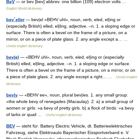
BeV
— or bev [bev] abbrev. one billion (109) electron volts …
English World dictionary
bev´el|er
— bev|el «BEHV uhl», noun, verb, eled, el|ing or
(especially British) elled, el|ling, adjective. –n. 1. a sloping edge or
surface. There is often a bevel on the frame of a picture, on a
mirror, or on a piece of plate glass. 2. any angle except a… …
Useful english dictionary
bev|el
— «BEHV uhl», noun, verb, eled, el|ing or (especially
British) elled, el|ling, adjective. –n. 1. a sloping edge or surface.
There is often a bevel on the frame of a picture, on a mirror, or on
a piece of plate glass. 2. any angle except a right… …
Useful english
dictionary
bev|y
— «BEHV ee», noun, plural bev|ies. 1. any small group:
»the whole bevy of renegades (Macaulay). 2. a) a small group of
women or girls: »a bevy of pretty girls. b) a flock of birds: »a bevy
of larks or quail …
Useful english dictionary
BEV
— steht für: Battery Electric Vehicle, dt. Batterieelektrisches
Fahrzeug, siehe Elektroauto Bayerischer Eissportverband e. V.