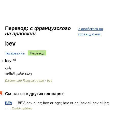
Перевод:
с французского
с арабского на
на арабский
французский
bev
Толкование
Перевод
bev
1
باف
وحدة قياس الطاقة
Dictionnaire Français-Arabe
bev
>
См. также в других словарях:
BEV
— BEV; bev·el·er; bev·er·age; bev·er·en; bev·el; bev·el·ler;
…
English syllables