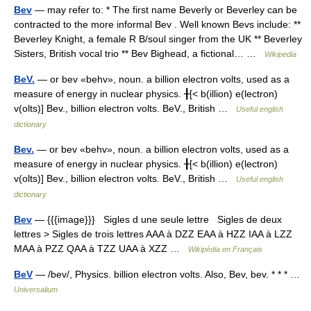
Bev
— may refer to: * The first name Beverly or Beverley can be
contracted to the more informal Bev . Well known Bevs include: **
Beverley Knight, a female R B/soul singer from the UK ** Beverley
Sisters, British vocal trio ** Bev Bighead, a fictional… …
Wikipedia
BeV.
— or bev «behv», noun. a billion electron volts, used as a
measure of energy in nuclear physics. ╂[< b(illion) e(lectron)
v(olts)] Bev., billion electron volts. BeV., British …
Useful english
dictionary
Bev.
— or bev «behv», noun. a billion electron volts, used as a
measure of energy in nuclear physics. ╂[< b(illion) e(lectron)
v(olts)] Bev., billion electron volts. BeV., British …
Useful english
dictionary
Bev
— {{{image}}} Sigles d une seule lettre Sigles de deux
lettres > Sigles de trois lettres AAA à DZZ EAA à HZZ IAA à LZZ
MAA à PZZ QAA à TZZ UAA à XZZ …
Wikipédia en Français
BeV
— /bev/, Physics. billion electron volts. Also, Bev, bev. * * * …
Universalium