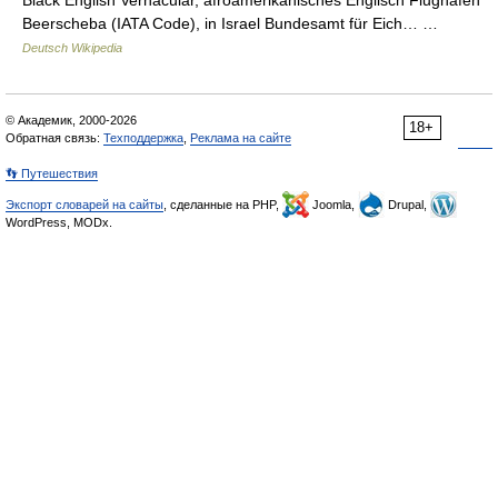
Black English Vernacular, afroamerikanisches Englisch Flughafen
Beerscheba (IATA Code), in Israel Bundesamt für Eich… …
Deutsch Wikipedia
© Академик, 2000-2026
18+
Обратная связь:
Техподдержка
,
Реклама на сайте
👣 Путешествия
Экспорт словарей на сайты
, сделанные на PHP,
Joomla,
Drupal,
WordPress, MODx.