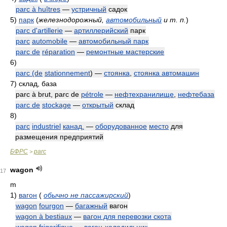
parc à huîtres
—
устричный
садок
5)
парк
(
железнодорожный,
автомобильный
и т. п.
)
parc d'artillerie
—
артиллерийский
парк
parc
automobile
—
автомобильный парк
parc de
réparation
—
ремонтные мастерские
6)
parc (de
stationnement
) —
стоянка
,
стоянка автомашин
7)
склад, база
parc à brut, parc de
pétrole
—
нефтехранилище
,
нефтебаза
parc de
stockage
—
открытый
склад
8)
parc
industriel
канад.
—
оборудованное
место
для
размещения предприятий
БФРС
parc
>
wagon
17
m
1)
вагон
(
обычно не пассажирский
)
wagon
fourgon
—
багажный
вагон
wagon à bestiaux
—
вагон для перевозки скота