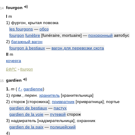
fourgon
14
I
m
1)
фургон, крытая повозка
les fourgons
—
обоз
fourgon
funèbre
[funéraire, mortuaire] —
похоронный
автобус
2)
багажный вагон
fourgon à bestiaux
—
вагон для перевозки скота
II
m
кочерга
БФРС
fourgon
>
gardien
15
1.
m
(
f -
gardienne
)
1)
прям.
,
перен.
хранитель
[хранительница]
2)
сторож [сторожиха];
привратник
[привратница]; портье
gardien de bestiaux
—
пастух
gardien de la voie
—
путевой
сторож
3)
надзиратель [надзирательница]; охранник
gardien de la paix
—
полицейский
4)