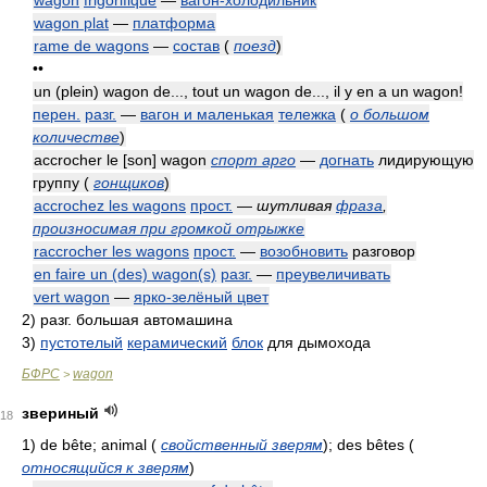
wagon
frigorifique
—
вагон-холодильник
wagon plat
—
платформа
rame de wagons
—
состав
(
поезд
)
••
un (plein) wagon de..., tout un wagon de..., il y en a un wagon!
перен.
разг.
—
вагон и маленькая
тележка
(
о большом
количестве
)
accrocher le [son] wagon
спорт арго
—
догнать
лидирующую
группу
(
гонщиков
)
accrochez les wagons
прост.
—
шутливая
фраза
,
произносимая при громкой отрыжке
raccrocher les wagons
прост.
—
возобновить
разговор
en faire un (des) wagon(s)
разг.
—
преувеличивать
vert wagon
—
ярко-зелёный цвет
2)
разг. большая автомашина
3)
пустотелый
керамический
блок
для дымохода
БФРС
wagon
>
звериный
18
1)
de bête; animal
(
свойственный зверям
)
; des bêtes
(
относящийся к зверям
)