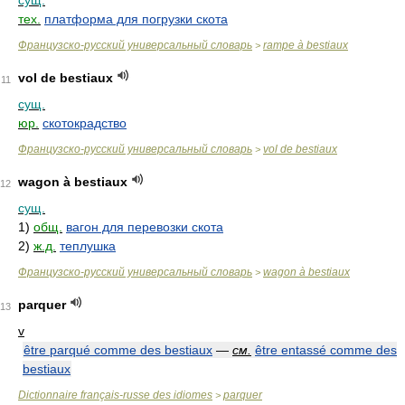
сущ.
тех.
платформа для погрузки скота
Французско-русский универсальный словарь
rampe à bestiaux
>
vol de bestiaux
11
сущ.
юр.
скотокрадство
Французско-русский универсальный словарь
vol de bestiaux
>
wagon à bestiaux
12
сущ.
1)
общ.
вагон для перевозки скота
2)
ж.д.
теплушка
Французско-русский универсальный словарь
wagon à bestiaux
>
parquer
13
v
être parqué comme des bestiaux
—
см.
être entassé comme des
bestiaux
Dictionnaire français-russe des idiomes
parquer
>