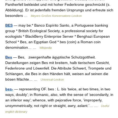
Pantherfell bekleidet und mit hoher Federkrone geschmückt (s.
Abbildung). Er ist jedenfalls fremden Ursprungs und erfreute sich
besonders …
Meyers Großes Konversations-Lexikon
BES
— may be:* Banco Espírito Santo, a Portuguese banking
group * British Ecological Society, a professional society for
ecologists * BlackBerry Enterprise Server * Benghazi European
School * Bes, an Egyptian God * bes (coin) a Roman coin
denomination… …
Wikipedia
Bes
— Bes, zwergenhafte ägyptische Schutzgottheit.
Darstellungen zeigen Bes mit breitem, halb tierischem Gesicht,
Federkrone und Löwenfell. Die Attribute Schwert, Trompete und
Schlangen, die Bes in den Händen hält, weisen auf seinen die
bösen Mächte… …
Universal-Lexikon
bes-
— representing OF. bes : L. bis ‘twice, at two times, in two
ways, doubly’; in Romanic, also, with the sense of ‘secondarily, in
an inferior way’; whence, with pejorative force, ‘improperly,
unsymmetrically, not right or straight, awry, aslant.’… …
Useful
english dictionary