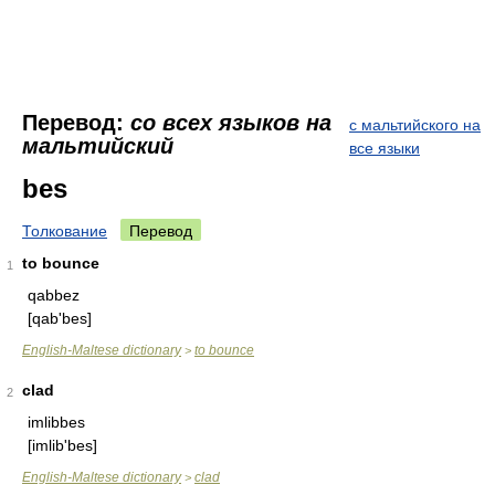
Перевод:
со всех языков на
с мальтийского на
мальтийский
все языки
bes
Толкование
Перевод
to bounce
1
qabbez
[qab'bes]
English-Maltese dictionary
to bounce
>
clad
2
imlibbes
[imlib'bes]
English-Maltese dictionary
clad
>