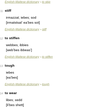
English-Maltese dictionary
to skip
>
stiff
11
irmazzat; iebes; sod
[irmatstsat' ea'bes sot]
English-Maltese dictionary
stiff
>
to stiffen
12
webbes; ibbies
[web'bes ibbeas']
English-Maltese dictionary
to stiffen
>
tough
13
iebes
[ea'bes]
English-Maltese dictionary
tough
>
to wear
14
libes; xedd
[li'bes shett]