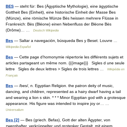
BES
— steht für: Bes (Ägyptische Mythologie), eine ägyptische
Gottheit Bes (Einheit), eine historische Einheit der Masse Bes
(Münze), eine römische Münze Bès heissen mehrere Flüsse in
Frankreich: Bès (Bléone) einen Nebenfluss der Bléone Bès
(Drôme)… …
Deutsch Wikipedia
Bes
— Saltar a navegación, búsqueda Bes y Beset. Louvre …
Wikipedia Español
Bes
— Cette page d’homonymie répertorie les différents sujets et
articles partageant un même nom. {{{image}}} Sigles d une seule
lettre Sigles de deux lettres > Sigles de trois lettres …
Wikipédia en
Français
Bes
— /bes/, n. Egyptian Religion. the patron deity of music,
dancing, and children, represented as a hairy dwarf having a tail
and wearing a lion s skin. * * * Minor Egyptian god with a grotesque
appearance. His figure was intended to inspire joy or… …
Universalium
Bes [2]
— Bes (griech. Befas), Gott der alten Ägypter, von
zwerghafter, verkrüppelter und grotesker Gestalt, mit einem