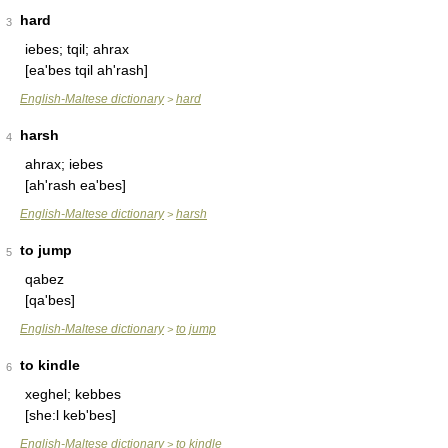
hard
3
iebes; tqil; ahrax
[ea'bes tqil ah'rash]
English-Maltese dictionary
hard
>
harsh
4
ahrax; iebes
[ah'rash ea'bes]
English-Maltese dictionary
harsh
>
to jump
5
qabez
[qa'bes]
English-Maltese dictionary
to jump
>
to kindle
6
xeghel; kebbes
[she:l keb'bes]
English-Maltese dictionary
to kindle
>