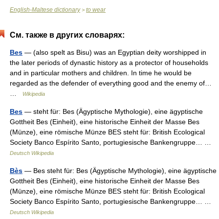
English-Maltese dictionary
to wear
>
См. также в других словарях:
Bes
— (also spelt as Bisu) was an Egyptian deity worshipped in
the later periods of dynastic history as a protector of households
and in particular mothers and children. In time he would be
regarded as the defender of everything good and the enemy of…
…
Wikipedia
Bes
— steht für: Bes (Ägyptische Mythologie), eine ägyptische
Gottheit Bes (Einheit), eine historische Einheit der Masse Bes
(Münze), eine römische Münze BES steht für: British Ecological
Society Banco Espírito Santo, portugiesische Bankengruppe… …
Deutsch Wikipedia
Bès
— Bes steht für: Bes (Ägyptische Mythologie), eine ägyptische
Gottheit Bes (Einheit), eine historische Einheit der Masse Bes
(Münze), eine römische Münze BES steht für: British Ecological
Society Banco Espírito Santo, portugiesische Bankengruppe… …
Deutsch Wikipedia