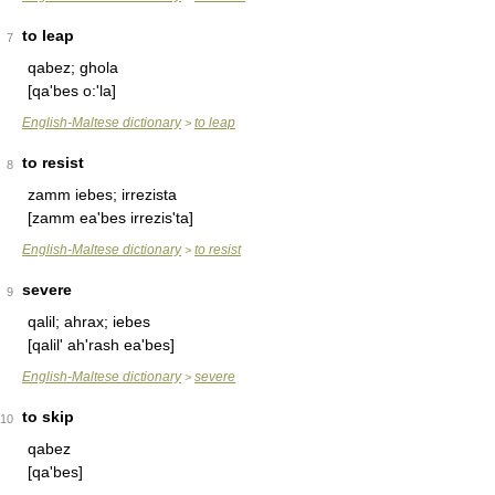
to leap
7
qabez; ghola
[qa'bes o:'la]
English-Maltese dictionary
to leap
>
to resist
8
zamm iebes; irrezista
[zamm ea'bes irrezis'ta]
English-Maltese dictionary
to resist
>
severe
9
qalil; ahrax; iebes
[qalil' ah'rash ea'bes]
English-Maltese dictionary
severe
>
to skip
10
qabez
[qa'bes]