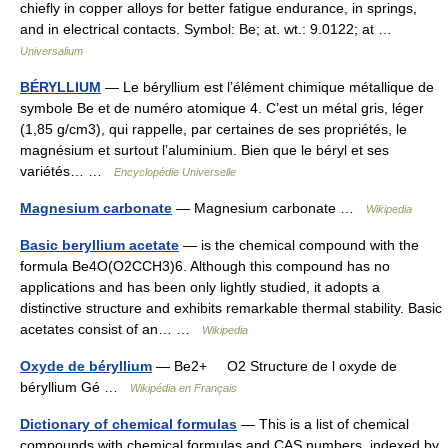
chiefly in copper alloys for better fatigue endurance, in springs,
and in electrical contacts. Symbol: Be; at. wt.: 9.0122; at …
Universalium
BÉRYLLIUM
— Le béryllium est l’élément chimique métallique de
symbole Be et de numéro atomique 4. C’est un métal gris, léger
(1,85 g/cm3), qui rappelle, par certaines de ses propriétés, le
magnésium et surtout l’aluminium. Bien que le béryl et ses
variétés… …
Encyclopédie Universelle
Magnesium carbonate
— Magnesium carbonate …
Wikipedia
Basic beryllium acetate
— is the chemical compound with the
formula Be4O(O2CCH3)6. Although this compound has no
applications and has been only lightly studied, it adopts a
distinctive structure and exhibits remarkable thermal stability. Basic
acetates consist of an… …
Wikipedia
Oxyde de béryllium
— Be2+ O2 Structure de l oxyde de
béryllium Gé …
Wikipédia en Français
Dictionary of chemical formulas
— This is a list of chemical
compounds with chemical formulas and CAS numbers, indexed by