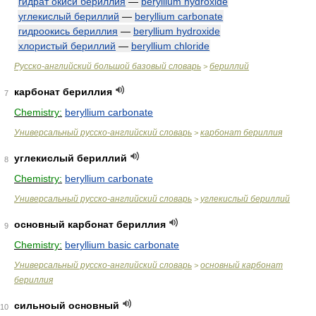
гидрат окиси бериллия
—
beryllium hydroxide
углекислый бериллий
—
beryllium carbonate
гидроокись бериллия
—
beryllium hydroxide
хлористый бериллий
—
beryllium chloride
Русско-английский большой базовый словарь
бериллий
>
карбонат бериллия
7
Chemistry:
beryllium carbonate
Универсальный русско-английский словарь
карбонат бериллия
>
углекислый бериллий
8
Chemistry:
beryllium carbonate
Универсальный русско-английский словарь
углекислый бериллий
>
основный карбонат бериллия
9
Chemistry:
beryllium basic carbonate
Универсальный русско-английский словарь
основный карбонат
>
бериллия
сильноый основный
10