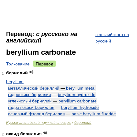
Перевод:
с русского на
с английского на
английский
русский
beryllium carbonate
Толкование
Перевод
бериллий
1
beryllium
металлический бериллий
—
beryllium metal
гидроокись бериллия
—
beryllium hydroxide
углекислый бериллий
—
beryllium carbonate
гидрат окиси бериллия
—
beryllium hydroxide
основный фторид бериллия
—
basic beryllium fluoride
Русско-английский научный словарь
бериллий
>
оксид бериллия
2