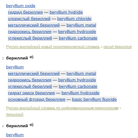
beryllium oxide
гидрид бериллия
—
beryllium hydride
хлористый бериллий
—
beryllium chloride
металлический бериллий
—
beryllium metal
гидроокись бериллия
—
beryllium hydroxide
углекислый бериллий
—
beryllium carbonate
Русско-английский новый политехнический словарь
оксид бериллия
>
бериллий
3
beryllium
металлический бериллий
—
beryllium metal
гидроокись бериллия
—
beryllium hydroxide
углекислый бериллий
—
beryllium carbonate
гидрат окиси бериллия
—
beryllium hydroxide
основный фторид бериллия
—
basic beryllium fluoride
Русско-английский словарь по информационным технологиям
>
бериллий
бериллий
4
beryllium