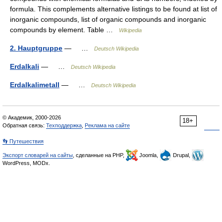
formula. This complements alternative listings to be found at list of
inorganic compounds, list of organic compounds and inorganic
compounds by element. Table …
Wikipedia
2. Hauptgruppe
— …
Deutsch Wikipedia
Erdalkali
— …
Deutsch Wikipedia
Erdalkalimetall
— …
Deutsch Wikipedia
© Академик, 2000-2026
18+
Обратная связь:
Техподдержка
,
Реклама на сайте
👣 Путешествия
Экспорт словарей на сайты
, сделанные на PHP,
Joomla,
Drupal,
WordPress, MODx.