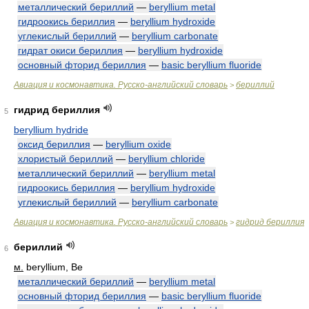
металлический бериллий
—
beryllium metal
гидроокись бериллия
—
beryllium hydroxide
углекислый бериллий
—
beryllium carbonate
гидрат окиси бериллия
—
beryllium hydroxide
основный фторид бериллия
—
basic beryllium fluoride
Авиация и космонавтика. Русско-английский словарь
бериллий
>
гидрид бериллия
5
beryllium hydride
оксид бериллия
—
beryllium oxide
хлористый бериллий
—
beryllium chloride
металлический бериллий
—
beryllium metal
гидроокись бериллия
—
beryllium hydroxide
углекислый бериллий
—
beryllium carbonate
Авиация и космонавтика. Русско-английский словарь
гидрид бериллия
>
бериллий
6
м.
beryllium, Be
металлический бериллий
—
beryllium metal
основный фторид бериллия
—
basic beryllium fluoride