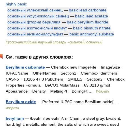
highly basic
основный углекислый свинец
—
basic lead carbonate
основный уксуснокислый свинец
—
basic lead acetate
основный фторид бериллия
—
basic beryllium fluoride
основный азотнокислый висмут
—
basic bismuth nitrate
основный антимонилсульфат
—
basic antimonyl sulphate
Русско-английский научный словарь
сильноый основный
>
См. также в других словарях:
Beryllium carbonate
— Chembox new ImageFile = ImageSize =
IUPACName = OtherNames = Section1 = Chembox Identifiers
CASNo = 13106 47 3 PubChem = SMILES = Section2 = Chembox
Properties Formula = BeCO3 MolarMass = 69.0213 g/mol
Appearance = Density = MeltingPt = BoilingPt …
Wikipedia
Beryllium oxide
— Preferred IUPAC name Beryllium oxide[ …
Wikipedia
beryllium
— /beuh ril ee euhm/, n. Chem. a steel gray, bivalent,
hard, light, metallic element, the salts of which are sweet: used