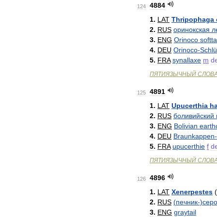
4884
124
1
.
LAT
Thripophaga
2
.
RUS
оринокская
л
3
.
ENG
Orinoco
softta
4
.
DEU
Orinoco
-
Schlü
5
.
FRA
synallaxe
m
d
ПЯТИЯЗЫЧНЫЙ
СЛОВ
4891
125
1
.
LAT
Upucerthia
ha
2
.
RUS
боливийский
3
.
ENG
Bolivian
earth
4
.
DEU
Braunkappen
-
5
.
FRA
upucerthie
f
d
ПЯТИЯЗЫЧНЫЙ
СЛОВ
4896
126
1
.
LAT
Xenerpestes
(
2
.
RUS
(
печник
-)
серо
3
.
ENG
graytail