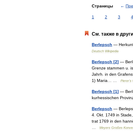
Страницы
←
Пр
1
2
3
См
.
также
в
друг
Berlepsch
—
Herkunf
Deutsch
Wikipedia
Berlepsch
[
2
]
—
Ber
Grenze
stammen
u
.
i
Jahrh
.
in
den
Grafens
1
)
Maria
… …
Pierer
'
s
Berlepsch
[
1
]
—
Ber
kurhessischen
Provin
Berlepsch
—
Berlep
4
.
Okt
.
1749
in
Stade
trat
1769
in
den
hann
…
Meyers
Großes
Konve