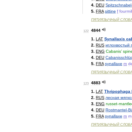
4
.
DEU
Spitzschnabel
5
.
FRA
sittine
f
fourmil
ПЯТИЯЗЫЧНЫЙ
СЛОВ
4844
122
1
.
LAT
Synallaxis
ca
2
.
RUS
иглохвостый
3
.
ENG
Cabanis
’
spine
4
.
DEU
Cabanisschlüp
5
.
FRA
synallaxe
m
d
ПЯТИЯЗЫЧНЫЙ
СЛОВ
4883
123
1
.
LAT
Thripophaga
2
.
RUS
лесная
мягко
3
.
ENG
russet
-
mantle
4
.
DEU
Rostmantel
-
B
5
.
FRA
synallaxe
m
m
ПЯТИЯЗЫЧНЫЙ
СЛОВ