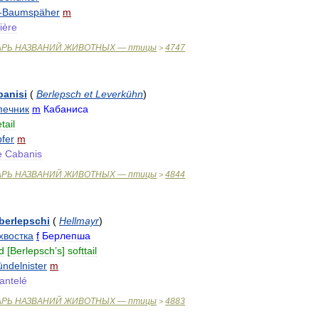
-
Baumspäher
m
ière
АРЬ
НАЗВАНИЙ
ЖИВОТНЫХ
—
птицы
4747
>
banisi
(
Berlepsch
et
Leverkühn
)
печник
m
Кабаниса
tail
fer
m
e
Cabanis
АРЬ
НАЗВАНИЙ
ЖИВОТНЫХ
—
птицы
4844
>
berlepschi
(
Hellmayr
)
хвостка
f
Берлепша
d
[
Berlepsch
’
s
]
softtail
ündelnister
m
antelé
АРЬ
НАЗВАНИЙ
ЖИВОТНЫХ
—
птицы
4883
>