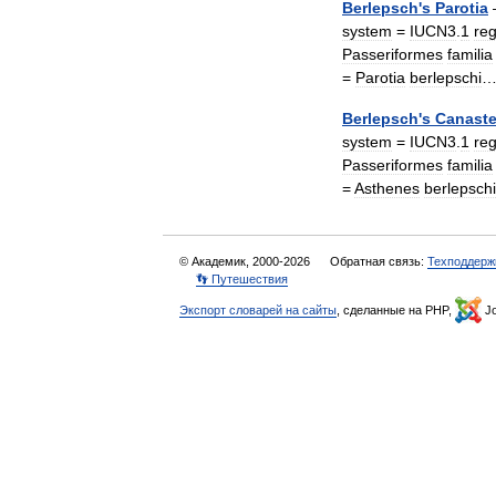
Berlepsch
'
s
Parotia
system
=
IUCN3
.
1
re
Passeriformes
familia
=
Parotia
berlepschi
Berlepsch
'
s
Canaste
system
=
IUCN3
.
1
re
Passeriformes
familia
=
Asthenes
berlepschi
© Академик, 2000-2026
Обратная связь:
Техподдерж
👣 Путешествия
Экспорт словарей на сайты
, сделанные на PHP,
Jo