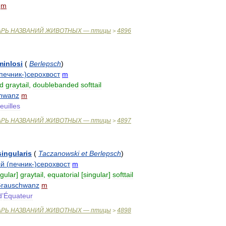
m
АРЬ
НАЗВАНИЙ
ЖИВОТНЫХ
—
птицы
4896
>
minlosi
(
Berlepsch
)
печник
-)
серохвост
m
d
graytail
,
doublebanded
softtail
chwanz
m
feuilles
АРЬ
НАЗВАНИЙ
ЖИВОТНЫХ
—
птицы
4897
>
singularis
(
Taczanowski
et
Berlepsch
)
ый
(
печник
-)
серохвост
m
ngular
]
graytail
,
equatorial
[
singular
]
softtail
rauschwanz
m
d
’
Équateur
АРЬ
НАЗВАНИЙ
ЖИВОТНЫХ
—
птицы
4898
>