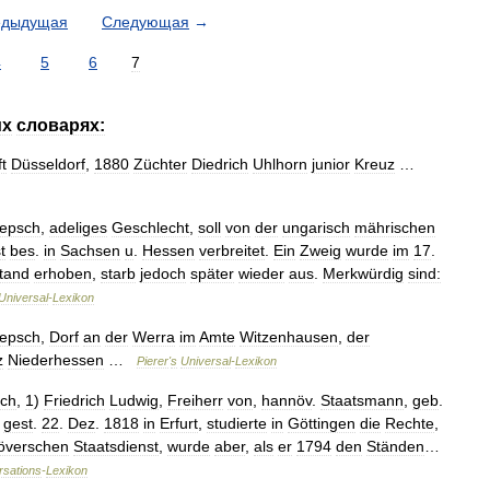
едыдущая
Следующая
→
4
5
6
7
их
словарях:
t
Düsseldorf
,
1880
Züchter
Diedrich
Uhlhorn
junior
Kreuz
…
lepsch
,
adeliges
Geschlecht
,
soll
von
der
ungarisch
mährischen
st
bes
.
in
Sachsen
u
.
Hessen
verbreitet
.
Ein
Zweig
wurde
im
17
.
tand
erhoben
,
starb
jedoch
später
wieder
aus
.
Merkwürdig
sind:
Universal
-
Lexikon
lepsch
,
Dorf
an
der
Werra
im
Amte
Witzenhausen
,
der
z
Niederhessen
…
Pierer
'
s
Universal
-
Lexikon
sch
,
1
)
Friedrich
Ludwig
,
Freiherr
von
,
hannöv
.
Staatsmann
,
geb
.
,
gest
.
22
.
Dez
.
1818
in
Erfurt
,
studierte
in
Göttingen
die
Rechte
,
överschen
Staatsdienst
,
wurde
aber
,
als
er
1794
den
Ständen
…
rsations
-
Lexikon