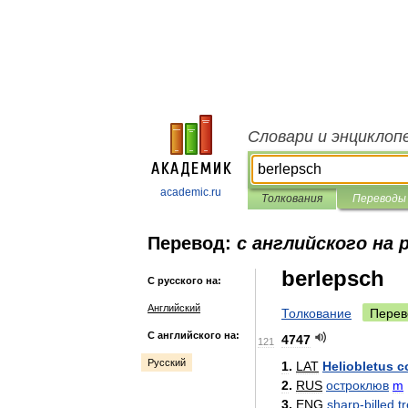
Словари и энциклоп
academic.ru
Толкования
Переводы
Перевод:
с английского на 
berlepsch
С русского на:
Английский
Толкование
Перев
С английского на:
4747
121
Русский
1
.
LAT
Heliobletus
c
2
.
RUS
остроклюв
m
3
.
ENG
sharp
-
billed
t