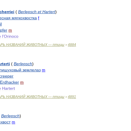
cherriei
(
Berlepsch
et
Hartert
)
есная
мягкохвостка
f
il
pfer
m
e
l
’
Orinoco
АРЬ
НАЗВАНИЙ
ЖИВОТНЫХ
—
птицы
4884
>
rterti
(
Berlepsch
)
пищуховый
землелаз
m
creeper
Erdhacker
m
e
Hartert
АРЬ
НАЗВАНИЙ
ЖИВОТНЫХ
—
птицы
4891
>
Berlepsch
)
хвост
m