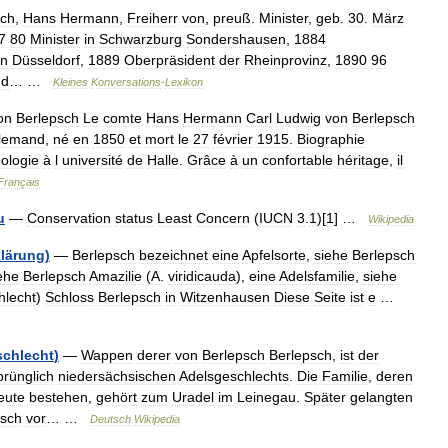
sch
,
Hans
Hermann
,
Freiherr
von
,
preuß
.
Minister
,
geb
.
30
.
März
7
80
Minister
in
Schwarzburg
Sondershausen
,
1884
in
Düsseldorf
,
1889
Oberpräsident
der
Rheinprovinz
,
1890
96
nd
… …
Kleines
Konversations
-
Lexikon
on
Berlepsch
Le
comte
Hans
Hermann
Carl
Ludwig
von
Berlepsch
llemand
,
né
en
1850
et
mort
le
27
février
1915
.
Biographie
ologie
à
l
université
de
Halle
.
Grâce
à
un
confortable
héritage
,
il
Français
u
—
Conservation
status
Least
Concern
(
IUCN
3
.
1
)[
1
] …
Wikipedia
klärung
)
—
Berlepsch
bezeichnet
eine
Apfelsorte
,
siehe
Berlepsch
ehe
Berlepsch
Amazilie
(
A
.
viridicauda
),
eine
Adelsfamilie
,
siehe
hlecht
)
Schloss
Berlepsch
in
Witzenhausen
Diese
Seite
ist
e
…
schlecht
)
—
Wappen
derer
von
Berlepsch
Berlepsch
,
ist
der
prünglich
niedersächsischen
Adelsgeschlechts
.
Die
Familie
,
deren
eute
bestehen
,
gehört
zum
Uradel
im
Leinegau
.
Später
gelangten
psch
vor
… …
Deutsch
Wikipedia