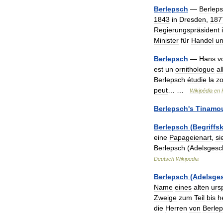
Berlepsch
—
Berlep
1843
in
Dresden
,
187
Regierungspräsident
Minister
für
Handel
u
Berlepsch
—
Hans
v
est
un
ornithologue
a
Berlepsch
étudie
la
zo
peut
… …
Wikipédia
en
Berlepsch
'
s
Tinamo
Berlepsch
(
Begriffs
eine
Papageienart
,
si
Berlepsch
(
Adelsgesc
Deutsch
Wikipedia
Berlepsch
(
Adelsge
Name
eines
alten
urs
Zweige
zum
Teil
bis
h
die
Herren
von
Berle