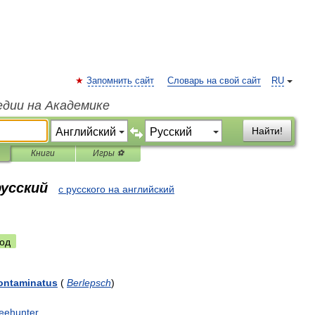
Запомнить сайт
Словарь на свой сайт
RU
едии на Академике
Найти!
Книги
Игры ⚽
русский
с русского на английский
од
ontaminatus
(
Berlepsch
)
reehunter