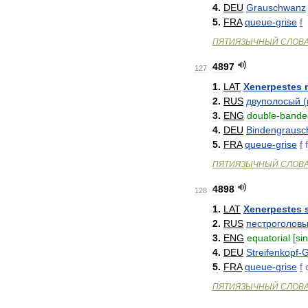
4
.
DEU
Grauschwanz
5
.
FRA
queue
-
grise
f
ПЯТИЯЗЫЧНЫЙ
СЛОВ
4897
127
1
.
LAT
Xenerpestes
2
.
RUS
двуполосый
(
3
.
ENG
double
-
bande
4
.
DEU
Bindengraus
5
.
FRA
queue
-
grise
f
ПЯТИЯЗЫЧНЫЙ
СЛОВ
4898
128
1
.
LAT
Xenerpestes
2
.
RUS
пестроголов
3
.
ENG
equatorial
[
si
4
.
DEU
Streifenkopf
-
G
5
.
FRA
queue
-
grise
f
ПЯТИЯЗЫЧНЫЙ
СЛОВ