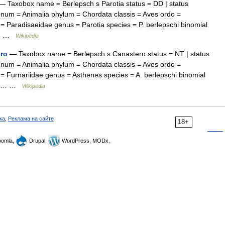
—
Taxobox
name
=
Berlepsch
s
Parotia
status
=
DD
|
status
gnum
=
Animalia
phylum
=
Chordata
classis
=
Aves
ordo
=
=
Paradisaeidae
genus
=
Parotia
species
=
P
.
berlepschi
binomial
… …
Wikipedia
ro
—
Taxobox
name
=
Berlepsch
s
Canastero
status
=
NT
|
status
gnum
=
Animalia
phylum
=
Chordata
classis
=
Aves
ordo
=
=
Furnariidae
genus
=
Asthenes
species
=
A
.
berlepschi
binomial
… …
Wikipedia
ка
,
Реклама на сайте
18+
omla,
Drupal,
WordPress, MODx.