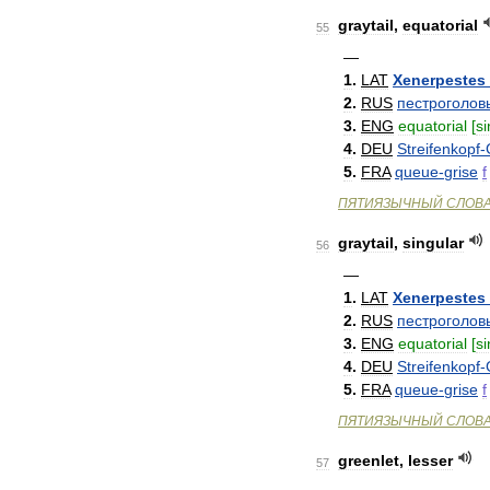
graytail
,
equatorial
55
—
1
.
LAT
Xenerpestes
2
.
RUS
пестроголов
3
.
ENG
equatorial
[
si
4
.
DEU
Streifenkopf
-
5
.
FRA
queue
-
grise
f
ПЯТИЯЗЫЧНЫЙ
СЛОВ
graytail
,
singular
56
—
1
.
LAT
Xenerpestes
2
.
RUS
пестроголов
3
.
ENG
equatorial
[
si
4
.
DEU
Streifenkopf
-
5
.
FRA
queue
-
grise
f
ПЯТИЯЗЫЧНЫЙ
СЛОВ
greenlet
,
lesser
57