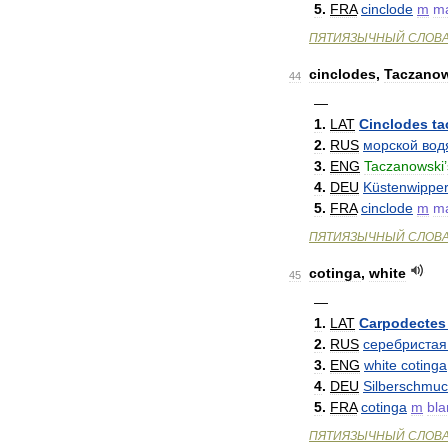
5
.
FRA
cinclode
m
ma
ПЯТИЯЗЫЧНЫЙ
СЛОВ
cinclodes
,
Taczanow
44
—
1
.
LAT
Cinclodes
ta
2
.
RUS
морской
вод
3
.
ENG
Taczanowski
’
4
.
DEU
Küstenwippe
5
.
FRA
cinclode
m
ma
ПЯТИЯЗЫЧНЫЙ
СЛОВ
cotinga
,
white
45
—
1
.
LAT
Carpodectes
2
.
RUS
серебристая
3
.
ENG
white
cotinga
4
.
DEU
Silberschmuc
5
.
FRA
cotinga
m
bla
ПЯТИЯЗЫЧНЫЙ
СЛОВ