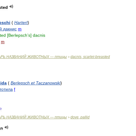
sted
pschi
(
Hartert
)
й
дакнис
m
ted
[
Berlepsch
’
s
]
dacnis
m
АРЬ
НАЗВАНИЙ
ЖИВОТНЫХ
—
птицы
dacnis
,
scarlet
-
breasted
>
lida
(
Berlepsch
et
Taczanowski
)
тотила
f
e
АРЬ
НАЗВАНИЙ
ЖИВОТНЫХ
—
птицы
dove
,
pallid
>
an