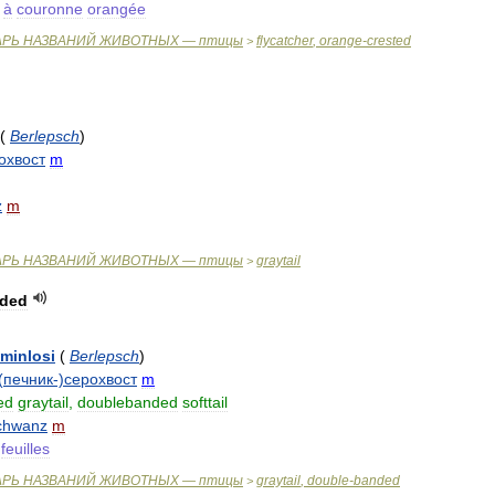
à
couronne
orangée
АРЬ
НАЗВАНИЙ
ЖИВОТНЫХ
—
птицы
flycatcher
,
orange
-
crested
>
(
Berlepsch
)
охвост
m
z
m
АРЬ
НАЗВАНИЙ
ЖИВОТНЫХ
—
птицы
graytail
>
ded
minlosi
(
Berlepsch
)
(
печник
-)
серохвост
m
ed
graytail
,
doublebanded
softtail
chwanz
m
feuilles
АРЬ
НАЗВАНИЙ
ЖИВОТНЫХ
—
птицы
graytail
,
double
-
banded
>