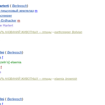
arterti
(
Berlepsch
)
пищуховый
землелаз
m
hcreeper
-
Erdhacker
m
e
Hartert
АРЬ
НАЗВАНИЙ
ЖИВОТНЫХ
—
птицы
earthcreeper
,
Bolivian
>
lni
(
Berlepsch
)
я
f
lzeln
’
s
]
elaenia
f
e
АРЬ
НАЗВАНИЙ
ЖИВОТНЫХ
—
птицы
elaenia
,
brownish
>
lni
(
Berlepsch
)
я
f