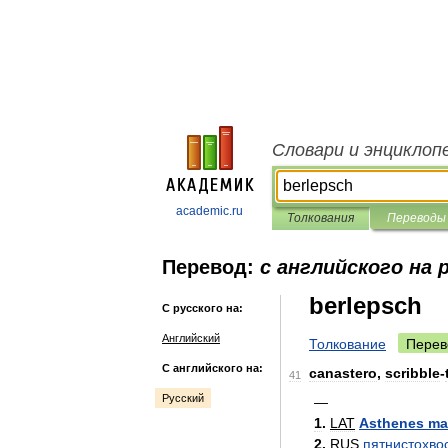
Словари и энциклоп
academic.ru
Толкования
Переводы
Перевод:
с английского на 
berlepsch
С русского на:
Английский
Толкование
Перев
С английского на:
canastero
,
scribble
-
41
Русский
—
1
.
LAT
Asthenes
ma
2
.
RUS
пятнистохво