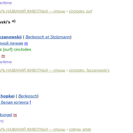
ritime
АРЬ
НАЗВАНИЙ
ЖИВОТНЫХ
—
птицы
cinclodes
,
surf
>
ski
’
s
czanowskii
(
Berlepsch
et
Stolzmann
)
яной
печник
m
s
[
surf
]
cinclodes
r
m
ritime
АРЬ
НАЗВАНИЙ
ЖИВОТНЫХ
—
птицы
cinclodes
,
Taczanowski
’
s
>
hopkei
(
Berlepsch
)
белая
котинга
f
kvogel
m
nc
АРЬ
НАЗВАНИЙ
ЖИВОТНЫХ
—
птицы
cotinga
,
white
>