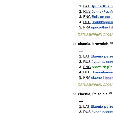
—
1
.
LAT
Upucerthia
h
2
.
RUS
боливийский
3
.
ENG
Bolivian
eart
4
.
DEU
Braunkappen
5
.
FRA
upucerthie
f
d
ПЯТИЯЗЫЧНЫЙ
СЛОВ
elaenia
,
brownish
49
—
1
.
LAT
Elaenia
pelze
2
.
RUS
бурая
элени
3
.
ENG
brownish
[
Pe
4
.
DEU
Braunelaenie
5
.
FRA
elaène
f
brun
ПЯТИЯЗЫЧНЫЙ
СЛОВ
elaenia
,
Pelzeln
’
s
50
—
1
.
LAT
Elaenia
pelze
2
.
RUS
бурая
элени