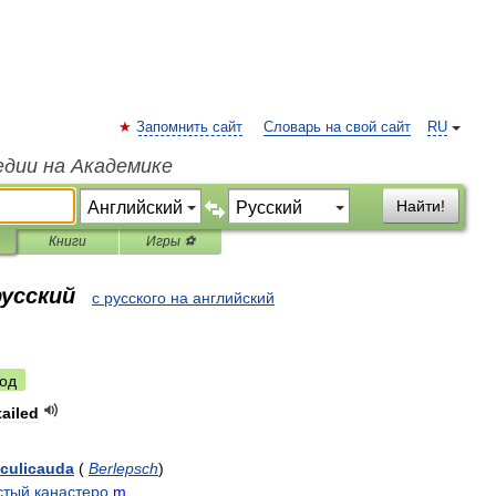
Запомнить сайт
Словарь на свой сайт
RU
едии на Академике
Найти!
Книги
Игры ⚽
русский
с русского на английский
од
tailed
culicauda
(
Berlepsch
)
стый
канастеро
m