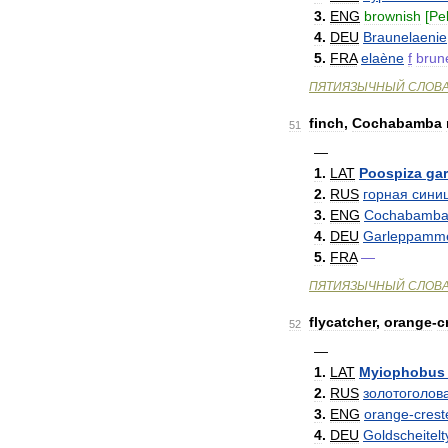
3
.
ENG
brownish
[
Pe
4
.
DEU
Braunelaenie
5
.
FRA
elaène
f
brun
ПЯТИЯЗЫЧНЫЙ
СЛОВ
finch
,
Cochabamba
51
—
1
.
LAT
Poospiza
gar
2
.
RUS
горная
сини
3
.
ENG
Cochabamb
4
.
DEU
Garleppamme
5
.
FRA
—
ПЯТИЯЗЫЧНЫЙ
СЛОВ
flycatcher
,
orange
-
c
52
—
1
.
LAT
Myiophobus
2
.
RUS
золотоголов
3
.
ENG
orange
-
crest
4
.
DEU
Goldscheitel