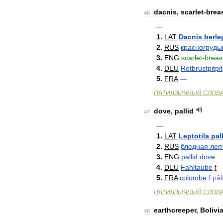
dacnis
,
scarlet
-
brea
46
—
1
.
LAT
Dacnis
berle
2
.
RUS
красногруды
3
.
ENG
scarlet
-
breas
4
.
DEU
Rotbrustpitpit
5
.
FRA
—
ПЯТИЯЗЫЧНЫЙ
СЛОВ
dove
,
pallid
47
—
1
.
LAT
Leptotila
pal
2
.
RUS
бледная
леп
3
.
ENG
pallid
dove
4
.
DEU
Fahltaube
f
5
.
FRA
colombe
f
pâl
ПЯТИЯЗЫЧНЫЙ
СЛОВ
earthcreeper
,
Bolivi
48