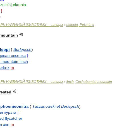
lzeln
’
s
]
elaenia
f
e
АРЬ
НАЗВАНИЙ
ЖИВОТНЫХ
—
птицы
elaenia
,
Pelzeln
’
s
>
mountain
leppi
(
Berlepsch
)
цевая
овсянка
f
a
mountain
finch
rfink
m
АРЬ
НАЗВАНИЙ
ЖИВОТНЫХ
—
птицы
finch
,
Cochabamba
mountain
>
rested
phoenicomitra
(
Taczanowski
et
Berlepsch
)
ая
курэта
f
ed
flycatcher
tyrann
m