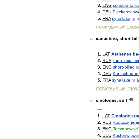
3
.
ENG
scribble
-
taile
4
.
DEU
Fleckenschw
5
.
FRA
synallaxe
m
à
ПЯТИЯЗЫЧНЫЙ
СЛОВ
canastero
,
short
-
bil
42
—
1
.
LAT
Asthenes
ba
2
.
RUS
короткоклюв
3
.
ENG
short
-
billed
c
4
.
DEU
Kurzschnabel
5
.
FRA
synallaxe
m
à
ПЯТИЯЗЫЧНЫЙ
СЛОВ
cinclodes
,
surf
43
—
1
.
LAT
Cinclodes
ta
2
.
RUS
морской
вод
3
.
ENG
Taczanowski
’
4
.
DEU
Küstenwippe