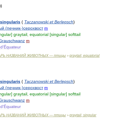
singularis
(
Taczanowski
et
Berlepsch
)
ый
(
печник
-)
серохвост
m
ngular
]
graytail
,
equatorial
[
singular
]
softtail
Grauschwanz
m
d
’
Équateur
АРЬ
НАЗВАНИЙ
ЖИВОТНЫХ
—
птицы
graytail
,
equatorial
>
singularis
(
Taczanowski
et
Berlepsch
)
ый
(
печник
-)
серохвост
m
ngular
]
graytail
,
equatorial
[
singular
]
softtail
Grauschwanz
m
d
’
Équateur
АРЬ
НАЗВАНИЙ
ЖИВОТНЫХ
—
птицы
graytail
,
singular
>