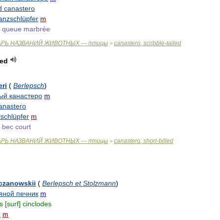
d
canastero
anzschlüpfer
m
queue
marbrée
АРЬ
НАЗВАНИЙ
ЖИВОТНЫХ
—
птицы
canastero
,
scribble
-
tailed
>
led
eri
(
Berlepsch
)
ый
канастеро
m
anastero
schlüpfer
m
bec
court
АРЬ
НАЗВАНИЙ
ЖИВОТНЫХ
—
птицы
canastero
,
short
-
billed
>
czanowskii
(
Berlepsch
et
Stolzmann
)
яной
печник
m
s
[
surf
]
cinclodes
r
m