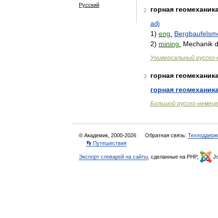
Русский
горная
геомеханик
2
adj
1
)
eng
.
Bergbaufelsm
2
)
mining
.
Mechanik
Универсальный
русско
-
горная
геомеханик
3
горная
геомеханик
Большой
русско
-
немецк
© Академик, 2000-2026
Обратная связь:
Техподдерж
👣 Путешествия
Экспорт словарей на сайты
, сделанные на PHP,
Jo