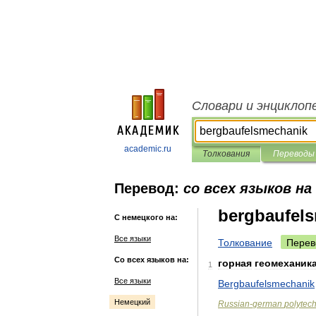
Словари и энциклоп
academic.ru
Толкования
Переводы
Перевод:
со всех языков на
bergbaufel
С немецкого на:
Все языки
Толкование
Перев
Со всех языков на:
горная
геомеханик
1
Все языки
Bergbaufelsmechanik
Немецкий
Russian
-
german
polytec