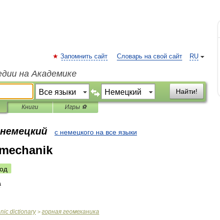
Запомнить сайт
Словарь на свой сайт
RU
едии на Академике
Найти!
Книги
Игры ⚽
 немецкий
с немецкого на все языки
smechanik
од
а
hnic
dictionary
горная
геомеханика
>