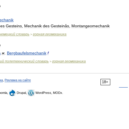
а
echanik
des
Gesteins
,
Mechanik
des
Gesteinås
,
Montangeomechanik
немецкий
словарь
горная
геомеханика
>
а
а
ж
.
Bergbaufelsmechanik
f
ий
полетехнический
словарь
горная
геомеханика
>
ка
,
Реклама на сайте
18+
omla,
Drupal,
WordPress, MODx.