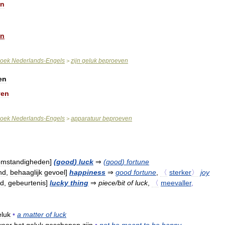
en
en
oek
Nederlands
-
Engels
zijn
geluk
beproeven
>
en
ven
oek
Nederlands
-
Engels
apparatuur
beproeven
>
omstandigheden
]
(
good
)
luck
⇒
(
good
)
fortune
nd
,
behaaglijk
gevoel
]
happiness
⇒
good
fortune
,
〈
sterker
〉
joy
id
,
gebeurtenis
]
lucky
thing
⇒
piece
/
bit
of
luck
,
〈
meevaller
,
eluk
•
a
matter
of
luck