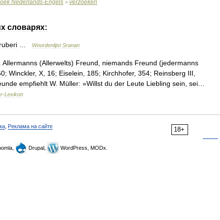
oek
Nederlands
-
Engels
verzoeken
>
их
словарях:
ruberi
…
Woordenlijst
Sranan
.
Allermanns
(
Allerwelts
)
Freund
,
niemands
Freund
(
jedermanns
50
;
Winckler
,
X
,
16
;
Eiselein
,
185
;
Kirchhofer
,
354
;
Reinsberg
III
,
reunde
empfiehlt
W
.
Müller:
»
Willst
du
der
Leute
Liebling
sein
,
sei
…
r
-
Lexikon
ка
,
Реклама на сайте
18+
omla,
Drupal,
WordPress, MODx.