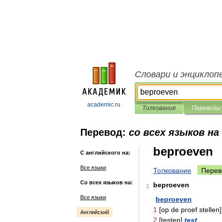
Словари и энциклоп
academic.ru
Толкования
Переводы
Перевод:
со всех языков на
beproeven
С английского на:
Все языки
Толкование
Перев
Со всех языков на:
beproeven
1
Все языки
beproeven
1
[
op
de
proef
stellen
Английский
2
[
testen
]
test