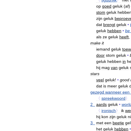
〈
figuurlijk
〉
niet
op
goed
geluk
(
af
stom
geluk
hebbe
zijn
geluk
beproev
dat
brengt
geluk
•
geluk
hebben
•
be
als
ze
geluk
heeft
,
make
it
iemand
geluk
toe
door
stom
geluk
•
geluk
hebben
in
he
hij
mag
van
geluk
stars
veel
geluk
!
•
good
dat
is
meer
geluk
gezegd
wanneer
een
〈
spreekwoord
〉
2
aards
geluk
•
world
〈
ironisch
〉
ik
we
hij
kon
zijn
geluk
n
3
met
een
beetje
ge
het
geluk
hebben
•