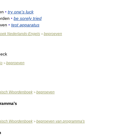
en
•
try
one
'
s
luck
rden
•
be
sorely
tried
even
•
test
apparatus
oek
Nederlands
-
Engels
beproeven
>
heck
io
beproeven
>
nisch
Woordenboek
beproeven
>
gramma
'
s
nisch
Woordenboek
beproeven
van
programma
'
s
>
n