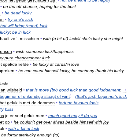
voor
het
geluk
geschapen
zijn
•
not
be
meant
to
be
happy
)
•
on
the
off
-
chance
,
hoping
for
the
best
n
•
be
dead
lucky
en
•
try
one
'
s
luck
that
will
bring
(
good
)
luck
lucky
;
be
in
luck
haalt
ze
'
t
misschien
•
with
(
a
bit
of
)
luck
/
if
she
'
s
lucky
she
might
wensen
•
wish
someone
luck
/
happiness
by
pure
chance
/
sheer
luck
t
spel
/
de
liefde
•
be
lucky
at
cards
/
in
love
spreken
•
he
can
count
himself
lucky
,
he
can
/
may
thank
his
lucky
luck
!
dan
wijsheid
•
that
is
more
(
by
)
good
luck
than
good
judgement
;
〈
beginner
of
onkundige
slaagt
of
wint
〉
(
that
'
s
just
)
beginner
'
s
luck
het
geluk
is
met
de
dommen
•
fortune
favours
fools
ly
bliss
ns
je
er
veel
geluk
mee
•
much
good
may
it
do
you
iet
op
•
he
couldn
'
t
get
over
it
/
was
beside
himself
with
joy
luk
•
with
a
bit
of
luck
be
fortunate
/
lucky
enough
(
to
)