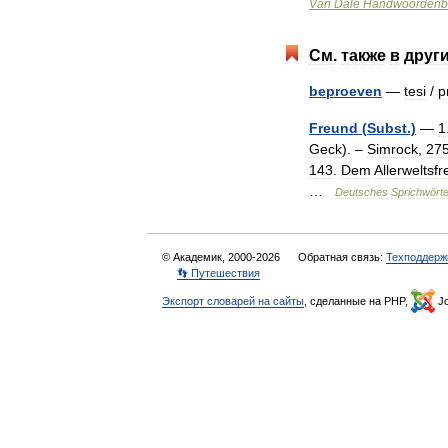
Van
Dale
Handwoordenb
См
.
также
в
друг
beproeven
—
tesi
/
p
Freund
(
Subst
.)
—
1
Geck
). –
Simrock
,
27
143
.
Dem
Allerweltsf
…
Deutsches
Sprichwörte
© Академик, 2000-2026
Обратная связь:
Техподдерж
👣 Путешествия
Экспорт словарей на сайты
, сделанные на PHP,
Jo