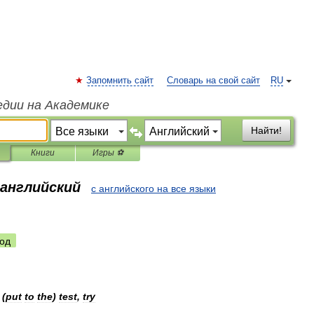
Запомнить сайт
Словарь на свой сайт
RU
едии на Академике
Найти!
Книги
Игры ⚽
 английский
с английского на все языки
од
]
(
put
to
the
)
test
,
try