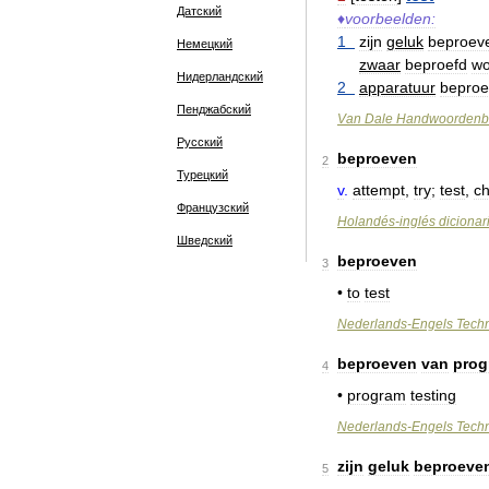
Датский
♦
voorbeelden:
1
zijn
geluk
beproev
Немецкий
zwaar
beproefd
wo
Нидерландский
2
apparatuur
bepro
Пенджабский
Van
Dale
Handwoordenb
Русский
beproeven
2
Турецкий
v
.
attempt
,
try
;
test
,
c
Французский
Holandés
-
inglés
dicionar
Шведский
beproeven
3
•
to
test
Nederlands
-
Engels
Tech
beproeven
van
pro
4
•
program
testing
Nederlands
-
Engels
Tech
zijn
geluk
beproeve
5