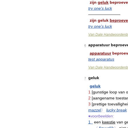
zijn
geluk
beproev
try
one
'
s
luck
————————
zijn
geluk
beproev
try
one
'
s
luck
Van
Dale
Handwoordenb
apparatuur
beproev
6
apparatuur
beproe
test
apparatus
Van
Dale
Handwoordenb
geluk
7
geluk
1
[
gunstige
loop
van
2
[
aangename
toesta
3
[
prettige
toevallighe
mazzel
〉
lucky
break
♦
voorbeelden:
1
een
kwestie
van
g