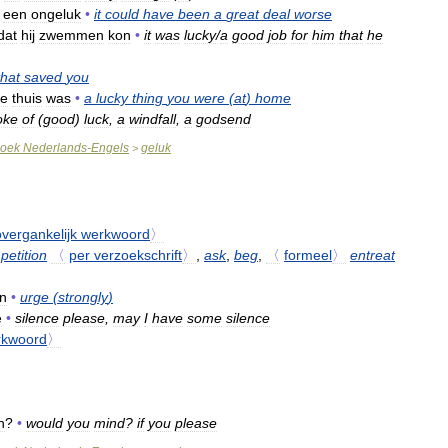
een
ongeluk
•
it
could
have
been
a
great
deal
worse
dat
hij
zwemmen
kon
•
it
was
lucky
/
a
good
job
for
him
that
he
that
saved
you
je
thuis
was
•
a
lucky
thing
you
were
(
at
)
home
oke
of
(
good
)
luck
,
a
windfall
,
a
godsend
oek
Nederlands
-
Engels
geluk
>
overgankelijk
werkwoord
〉
⇒
petition
〈
per
verzoekschrift
〉
,
ask
,
beg
,
〈
formeel
〉
entreat
n
•
urge
(
strongly
)
e
•
silence
please
,
may
I
have
some
silence
rkwoord
〉
n
?
•
would
you
mind
?
if
you
please