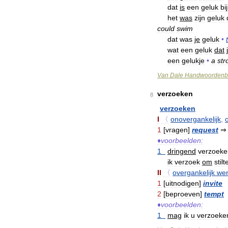
dat
is
een
geluk
bij
het
was
zijn
geluk
could
swim
dat
was
je
geluk
•
wat
een
geluk
dat
een
gelukje
•
a
str
Van
Dale
Handwoordenb
verzoeken
8
verzoeken
I
〈
onovergankelijk
,
1
[
vragen
]
request
♦
voorbeelden:
1
dringend
verzoeke
ik
verzoek
om
stilt
II
〈
overgankelijk
we
1
[
uitnodigen
]
invite
2
[
beproeven
]
tempt
♦
voorbeelden:
1
mag
ik
u
verzoeke