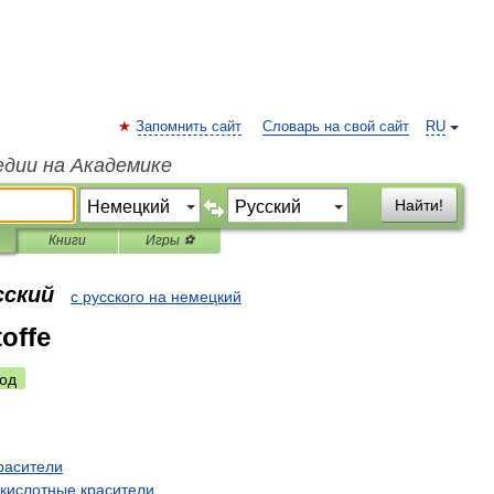
Запомнить сайт
Словарь на свой сайт
RU
едии на Академике
Найти!
Книги
Игры ⚽
сский
с русского на немецкий
offe
од
расители
кислотные
красители