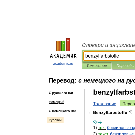
Словари и энциклоп
academic.ru
Толкования
Переводы
Перевод:
с немецкого на ру
benzylfarbst
С русского на:
Немецкий
Толкование
Перев
С немецкого на:
Benzylfarbstoffe
1
Русский
сущ
.
1
)
тех
.
бензиловые
к
2
)
текст
.
бензиловые