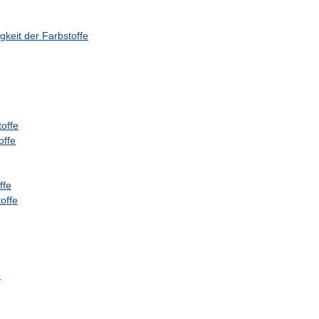
gkeit
der
Farbstoffe
toffe
offe
ffe
offe
e