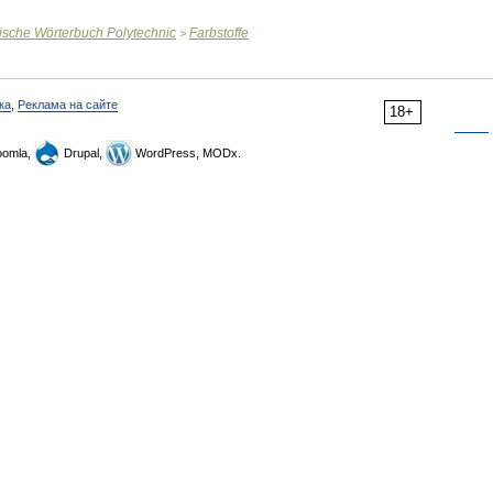
ische
Wörterbuch
Polytechnic
Farbstoffe
>
ка
,
Реклама на сайте
18+
omla,
Drupal,
WordPress, MODx.