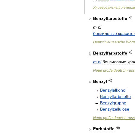
Универсальный
немецк
Benzylfarbstoffe
2
m
pl
бензиловые
красите
Deutsch
-
Russische
Wört
Benzylfarbstoffe
3
m
pl
бензиловые
кра
Neue
große
deutsch
-
russ
Benzyl
4
→
Benzylalkohol
→
Benzylfarbstoffe
→
Benzylgruppe
→
Benzylzellulose
Neue
große
deutsch
-
russ
Farbstoffe
5