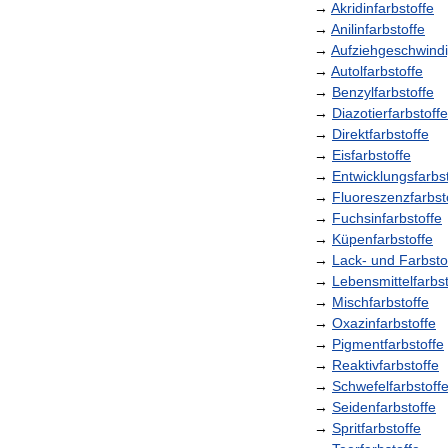
→
Akridinfarbstoffe
→
Anilinfarbstoffe
→
Aufziehgeschwindi
→
Autolfarbstoffe
→
Benzylfarbstoffe
→
Diazotierfarbstoffe
→
Direktfarbstoffe
→
Eisfarbstoffe
→
Entwicklungsfarbs
→
Fluoreszenzfarbst
→
Fuchsinfarbstoffe
→
Küpenfarbstoffe
→
Lack
-
und
Farbsto
→
Lebensmittelfarbst
→
Mischfarbstoffe
→
Oxazinfarbstoffe
→
Pigmentfarbstoffe
→
Reaktivfarbstoffe
→
Schwefelfarbstoff
→
Seidenfarbstoffe
→
Spritfarbstoffe