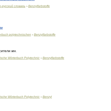
о
-
русский
словарь
Benzylfarbstoffe
>
ли
erbuch
polytechnischen
Benzylfarbstoffe
>
сители
мн
.
ische
Wörterbuch
Polytechnic
Benzylfarbstoffe
>
ische
Wörterbuch
Polytechnic
Benzyl
>