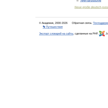
→
Teerfarbstoffe
Neue
große
deutsch
-
russ
© Академик, 2000-2026
Обратная связь:
Техподдерж
👣 Путешествия
Экспорт словарей на сайты
, сделанные на PHP,
Jo