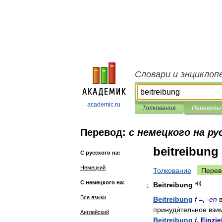
Словари и энциклоп
academic.ru
Толкования
Переводы
Перевод:
с немецкого на ру
beitreibung
С русского на:
Немецкий
Толкование
Перев
С немецкого на:
Beitreibung
1
Все языки
Beitreibung
f
=
,
-
en
принуди́тельное
взи
Английский
Beitreibung
f
,
Einzi