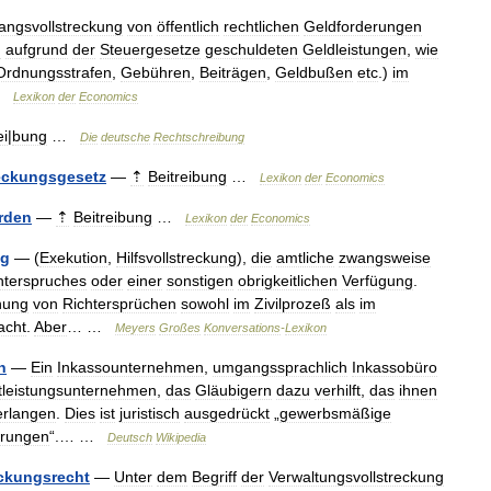
ngsvollstreckung
von
öffentlich
rechtlichen
Geldforderungen
n
aufgrund
der
Steuergesetze
geschuldeten
Geldleistungen
,
wie
Ordnungsstrafen
,
Gebühren
,
Beiträgen
,
Geldbußen
etc
.)
im
…
Lexikon
der
Economics
ei
|
bung
…
Die
deutsche
Rechtschreibung
reckungsgesetz
—
⇡
Beitreibung
…
Lexikon
der
Economics
rden
—
⇡
Beitreibung
…
Lexikon
der
Economics
ng
— (
Exekution
,
Hilfsvollstreckung
),
die
amtliche
zwangsweise
hterspruches
oder
einer
sonstigen
obrigkeitlichen
Verfügung
.
hung
von
Richtersprüchen
sowohl
im
Zivilprozeß
als
im
acht
.
Aber
… …
Meyers
Großes
Konversations
-
Lexikon
n
—
Ein
Inkassounternehmen
,
umgangssprachlich
Inkassobüro
tleistungsunternehmen
,
das
Gläubigern
dazu
verhilft
,
das
ihnen
erlangen
.
Dies
ist
juristisch
ausgedrückt
„
gewerbsmäßige
rungen
“.… …
Deutsch
Wikipedia
eckungsrecht
—
Unter
dem
Begriff
der
Verwaltungsvollstreckung