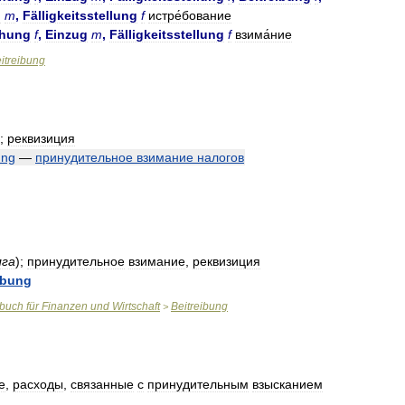
g
m
,
Fälligkeitsstellung
f
истре́бование
ehung
f
,
Einzug
m
,
Fälligkeitsstellung
f
взима́ние
itreibung
;
реквизиция
ung
—
принудительное
взимание
налогов
лга
)
;
принудительное
взимание
,
реквизиция
ibung
rbuch
für
Finanzen
und
Wirtschaft
Beitreibung
>
е
,
расходы
,
связанные
с
принудительным
взысканием