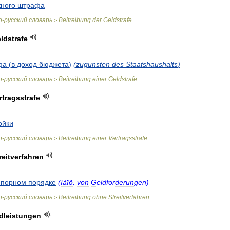
ного
штрафа
о
-
русский
словарь
Beitreibung
der
Geldstrafe
>
ldstrafe
фа
(
в
доход
бюджета
)
(
zugunsten
des
Staatshaushalts
)
о
-
русский
словарь
Beitreibung
einer
Geldstrafe
>
rtragsstrafe
ойки
о
-
русский
словарь
Beitreibung
einer
Vertragsstrafe
>
reitverfahren
спорном
порядке
(
íàïð
.
von
Geldforderungen
)
о
-
русский
словарь
Beitreibung
ohne
Streitverfahren
>
dleistungen