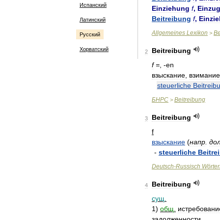
Испанский
Einziehung
f
,
Einzu
Beitreibung
f
,
Einzi
Латинский
Allgemeines
Lexikon
Be
>
Русский
Хорватский
Beitreibung
2
f
=
, -
en
взыскание
,
взимание
steuerliche
Beitreib
БНРС
Beitreibung
>
Beitreibung
3
f
взыскание
(
напр
.
до
-
steuerliche
Beitre
Deutsch
-
Russisch
Wörte
Beitreibung
4
сущ
.
1
)
общ
.
истребовани
задолженности