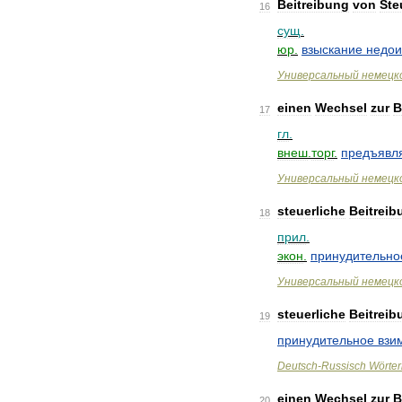
Beitreibung
von
Ste
16
сущ
.
юр
.
взыскание
недои
Универсальный
немецк
einen
Wechsel
zur
B
17
гл
.
внеш
.
торг
.
предъявл
Универсальный
немецк
steuerliche
Beitreib
18
прил
.
экон
.
принудительно
Универсальный
немецк
steuerliche
Beitreib
19
принудительное
взи
Deutsch
-
Russisch
Wörte
einen
Wechsel
zur
B
20