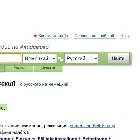
Запомнить сайт
Словарь на свой сайт
RU
едии на Академике
Найти!
Книги
Игры ⚽
сский
с русского на немецкий
од
взыска́ние
,
взима́ние
;
реквизи́ция
;
steuerliche
Beitreibung
ма́ние
нало́гов
ehung
f
,
Einzug
m
,
Fälligkeitsstellung
f
,
Beitreibung
f
,