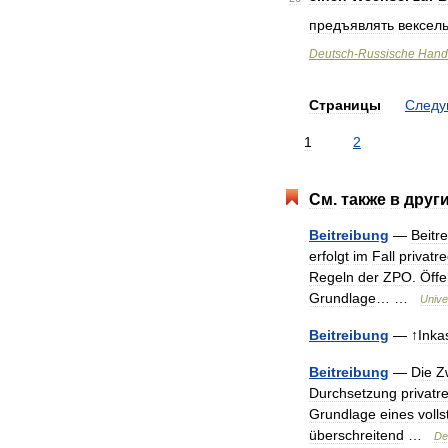
предъявлять
вексел
Deutsch
-
Russische
Hand
Страницы
След
1
2
См
.
также
в
друг
Beitreibung
—
Beitr
erfolgt
im
Fall
privatre
Regeln
der
ZPO
.
Öffe
Grundlage
… …
Unive
Beitreibung
— ↑
Inka
Beitreibung
—
Die
Z
Durchsetzung
privatr
Grundlage
eines
voll
überschreitend
…
De