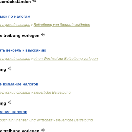
uerrückständen
мок
по
налогам
о
-
русский
словарь
Beitreibung
von
Steuerrückständen
>
eitreibung
vorlegen
ять
вексель
к
взысканию
о
-
русский
словарь
einen
Wechsel
zur
Beitreibung
vorlegen
>
ung
е
взимание
налогов
о
-
русский
словарь
steuerliche
Beitreibung
>
ung
мание
налогов
rbuch
für
Finanzen
und
Wirtschaft
steuerliche
Beitreibung
>
eitreibung
vorlegen