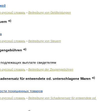
жей
о
-
русский
словарь
Beitreibung
von
Geldleistungen
>
uern
в
о
-
русский
словарь
Beitreibung
von
Steuern
>
gengebühren
,
подлежащих
выплате
свидетелям
о
-
русский
словарь
Beitreibung
der
Zeugengebühren
>
adenersatz
für
entwendete
od
.
unterschlagene
Waren
ости
похищенных
товаров
о
-
русский
словарь
Beitreibung
von
Schadenersatz
für
entwendete
od
.
>