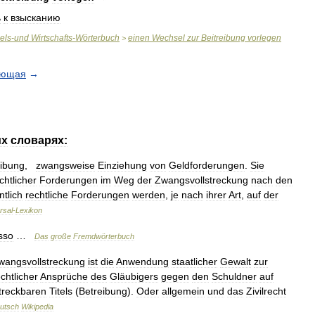
ь
к
взысканию
els
-
und
Wirtschafts
-
Wörterbuch
einen
Wechsel
zur
Beitreibung
vorlegen
>
ующая
→
их
словарях:
eibung
,
zwangsweise
Einziehung
von
Geldforderungen
.
Sie
chtlicher
Forderungen
im
Weg
der
Zwangsvollstreckung
nach
den
ntlich
rechtliche
Forderungen
werden
,
je
nach
ihrer
Art
,
auf
der
rsal
-
Lexikon
sso
…
Das
große
Fremdwörterbuch
wangsvollstreckung
ist
die
Anwendung
staatlicher
Gewalt
zur
echtlicher
Ansprüche
des
Gläubigers
gegen
den
Schuldner
auf
streckbaren
Titels
(
Betreibung
).
Oder
allgemein
und
das
Zivilrecht
utsch
Wikipedia