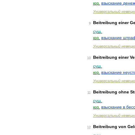
юр
.
взыскание
денеж
Универсальный
немецк
Beitreibung
einer
Ge
9
сущ
.
юр
.
взыскание
штра
Универсальный
немецк
Beitreibung
einer
Ve
10
сущ
.
юр
.
взыскание
неуст
Универсальный
немецк
Beitreibung
ohne
St
11
сущ
.
юр
.
взыскание
в
бес
Универсальный
немецк
Beitreibung
von
Gel
12