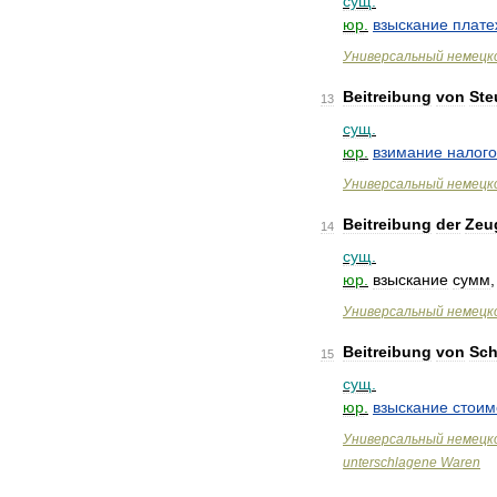
сущ
.
юр
.
взыскание
плате
Универсальный
немецк
Beitreibung
von
Ste
13
сущ
.
юр
.
взимание
налого
Универсальный
немецк
Beitreibung
der
Zeu
14
сущ
.
юр
.
взыскание
сумм
Универсальный
немецк
Beitreibung
von
Sch
15
сущ
.
юр
.
взыскание
стоим
Универсальный
немецк
unterschlagene
Waren