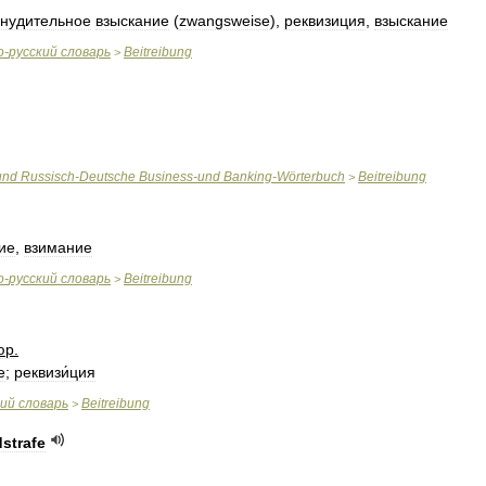
нудительное
взыскание
(
zwangsweise
),
реквизиция
,
взыскание
о
-
русский
словарь
Beitreibung
>
und
Russisch
-
Deutsche
Business
-
und
Banking
-
Wörterbuch
Beitreibung
>
ие
,
взимание
о
-
русский
словарь
Beitreibung
>
юр
.
е
;
реквизи́ция
кий
словарь
Beitreibung
>
strafe