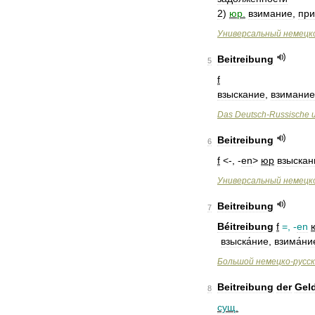
2
)
юр
.
взимание
,
при
Универсальный
немецк
Beitreibung
5
f
взыскание
,
взимание
Das
Deutsch
-
Russische
Beitreibung
6
f
<-, -
en
>
юр
взыскан
Универсальный
немецк
Beitreibung
7
Béitreibung
f
=, -
en
взыска́ние
,
взима́ни
Большой
немецко
-
русс
Beitreibung
der
Geld
8
сущ
.