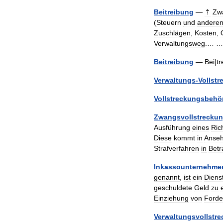
Beitreibung
—
⇡
Zwa
(
Steuern
und
andere
Zuschlägen
,
Kosten
,
Verwaltungsweg
.… 
Beitreibung
—
Bei
|
tr
Verwaltungs
-
Vollst
Vollstreckungsbehö
Zwangsvollstrecku
Ausführung
eines
Ric
Diese
kommt
in
Anse
Strafverfahren
in
Betr
Inkassounternehme
genannt
,
ist
ein
Diens
geschuldete
Geld
zu
Einziehung
von
Forde
Verwaltungsvollstr