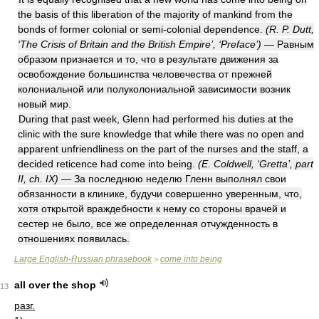
the basis of this liberation of the majority of mankind from the
bonds of former colonial or semi-colonial dependence.
(R. P. Dutt,
‘The Crisis of Britain and the British Empire’, ‘Preface’)
— Равным
образом признается и то, что в результате движения за
освобождение большинства человечества от прежней
колониальной или полуколониальной зависимости возник
новый мир.
During that past week, Glenn had performed his duties at the
clinic with the sure knowledge that while there was no open and
apparent unfriendliness on the part of the nurses and the staff, a
decided reticence had come into being.
(E. Coldwell, ‘Gretta’, part
II, ch. IX)
— За последнюю неделю Гленн выполнял свои
обязанности в клинике, будучи совершенно уверенным, что,
хотя открытой враждебности к нему со стороны врачей и
сестер не было, все же определенная отчужденность в
отношениях появилась.
Large English-Russian phrasebook
come into being
>
all over the shop
13
разг.