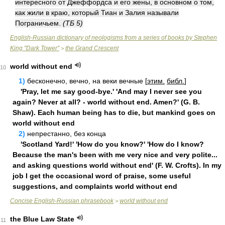
интересного от Джеффордса и его жены, в основном о том,
как жили в краю, который Тиан и Залия называли
Пограничьем.
(ТБ 5)
English-Russian dictionary of neologisms from a series of books by Stephen
King "Dark Tower"
the Grand Crescent
>
world without end
10
1)
бecкoнeчнo, вeчнo, нa вeки вeчныe [
этим.
библ.
]
'Pray, let me say good-bye.' 'And may I never see you
again? Never at all? - world without end. Amen?' (G. B.
Shaw). Each human being has to die, but mankind goes on
world without end
2)
нeпpecтaннo, бeз кoнцa
'Scotland Yard!' 'How do you know?' 'How do I know?
Because the man's been with me very nice and very polite...
and asking questions world without end' (F. W. Crofts). In my
job I get the occasional word of praise, some useful
suggestions, and complaints world without end
Concise English-Russian phrasebook
world without end
>
the Blue Law State
11