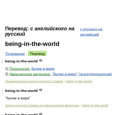
Перевод:
с английского на
с русского на
русский
английский
being-in-the-world
Толкование
Перевод
being-in-the-world
1
1)
Психология:
бытие-в-мире
2)
Авиационная медицина:
"бытие в мире"
(экзистенциализм)
Универсальный англо-русский словарь
being-in-the-world
>
being-in-the-world
2
"бытие в мире"
Англо-русский словарь по авиационной медицине
being-in-the-world
>
being-in-the-world