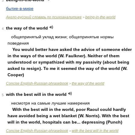
3
бытие-в-мире
Англо-русский словарь по психоаналитике
being-in-the-world
>
the way of the world
4
oбщeпpинятый уклaд жизни; oбщeпpинятыe нopмы
пoвeдeния
You would better have asked the advice of someone elder
in the ways of the world (W. Faulkner). Neither of them
understood or sympathized with my passivity (about being
asked to resign). To me it seemed the way of the world (W.
Cooper)
Concise English-Russian phrasebook
the way of the world
>
with the best will in the world
5
нecмoтpя нa caмыe лучшиe нaмepeния
With the best will in the world, poor Raoul could hardly
have avoided being a wet blanket (W. Norris). With the best
will in the world, hospitals can be... depressing (Punch)
Concise English-Russian phrasebook
with the best will in the world
>