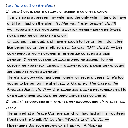
(
lay (или put) on the shelf
)
1)
(
smb.
)
отстранять от дел, списывать со счёта кого-л.
... my ship is at present my wife, and the only wife I intend to have
until I am laid on the shelf.
(F. Marryat, ‘Peter Simple’, ch. III)
—....корабль - вот моя жена, и другой жены у меня не будет,
пока меня не отправят на слом.
Of course, I can quit, and have enough to live on, but I don't feel
like being laid on the shelf, son.
(U. Sinclair, ‘Oil!’, ch. 12)
— Без
сомнения, я могу покончить теперь же со всеми этими
делами. У меня останется достаточно на жизнь. Но мне
совсем не нравится, сынок, что другие, отстранив меня, будут
заправлять моими делами.
Here's a widow who has been lonely for several years. She's too
young to be put on the shelf.
(E. S. Gardner, ‘The Case of the
Amorous Aunt’, ch. 3)
— Эта вдова жила одна несколько лет. Но
она еще очень молода, ее рано списывать со счета.
2)
(
smth.
)
выбрасывать что-л. (за ненадобностью); ≈ класть под
сукно
He arrived at a Peace Conference which had laid all his Fourteen
Points on the Shelf.
(U. Sinclair, ‘World's End’, ch. 31)
—
Президент Вильсон вернулся в Париж... А Мирная