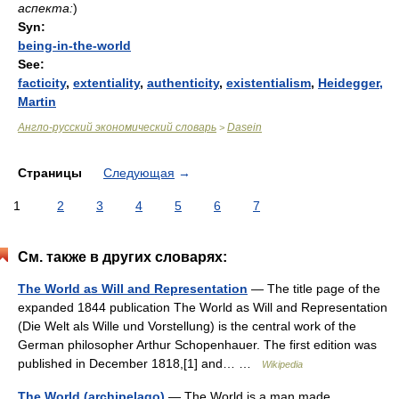
аспекта:
)
Syn:
being-in-the-world
See:
facticity
,
extentiality
,
authenticity
,
existentialism
,
Heidegger,
Martin
Англо-русский экономический словарь
Dasein
>
Страницы
Следующая
→
1
2
3
4
5
6
7
См. также в других словарях:
The World as Will and Representation
— The title page of the
expanded 1844 publication The World as Will and Representation
(Die Welt als Wille und Vorstellung) is the central work of the
German philosopher Arthur Schopenhauer. The first edition was
published in December 1818,[1] and… …
Wikipedia
The World (archipelago)
— The World is a man made