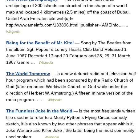
archipelago of 300 islands constructed in the shape of a world
map and located 4 kilometres (2.5 miles) off the coast of Dubai,
United Arab Emirates.cite web|url=
http://www.ameinfo.com/133896.html |publisher= AMEInfo… …
Wikipedia
Being for the Benefit of Mr. Kite!
— Song by The Beatles from
the album Sgt. Pepper s Lonely Hearts Club Band Released 1
June 1967 Recorded 17 and 20 February and 28, 29, 31 March
1967 Genre …
Wikipedia
The World Tomorrow
— is a now defunct radio and television half
hour program which had been sponsored by the Radio Church of
God (later renamed Worldwide Church of God while under the
direction of Herbert W. Armstrong.) A fifteen minute version of the
radio program… …
Wikipedia
The Funniest Joke in the World
— is the most frequently written
title used in to refer to a Monty Python s Flying Circus comedy
sketch, it is also known by two other phrases that appear within it,
Joke Warfare and Killer Joke , the latter being the most commonly
used spoken… …
Wikipedia