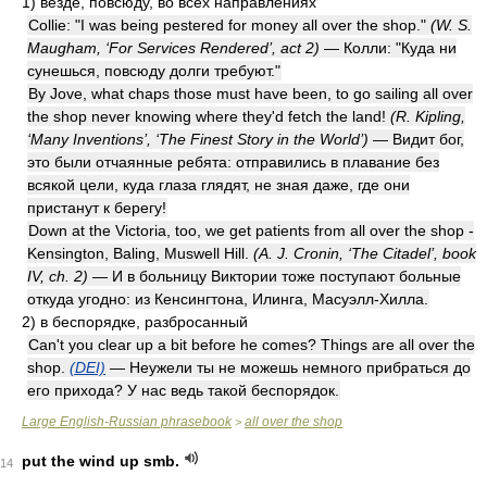
1)
везде, повсюду, во всех направлениях
Collie: "I was being pestered for money all over the shop."
(W. S.
Maugham, ‘For Services Rendered’, act 2)
— Колли: "Куда ни
сунешься, повсюду долги требуют."
By Jove, what chaps those must have been, to go sailing all over
the shop never knowing where they'd fetch the land!
(R. Kipling,
‘Many Inventions’, ‘The Finest Story in the World’)
— Видит бог,
это были отчаянные ребята: отправились в плавание без
всякой цели, куда глаза глядят, не зная даже, где они
пристанут к берегу!
Down at the Victoria, too, we get patients from all over the shop -
Kensington, Baling, Muswell Hill.
(A. J. Cronin, ‘The Citadel’, book
IV, ch. 2)
— И в больницу Виктории тоже поступают больные
откуда угодно: из Кенсингтона, Илинга, Масуэлл-Хилла.
2)
в беспорядке, разбросанный
Can't you clear up a bit before he comes? Things are all over the
shop.
(DEI)
— Неужели ты не можешь немного прибраться до
его прихода? У нас ведь такой беспорядок.
Large English-Russian phrasebook
all over the shop
>
put the wind up smb.
14