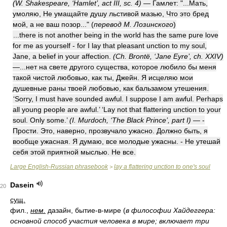
(W. Shakespeare, ‘Hamlet’, act III, sc. 4)
— Гамлет: "...Мать,
умоляю, Не умащайте душу льстивой мазью, Что это бред
мой, а не ваш позор..."
(
перевод М. Лозинского
)
...there is not another being in the world has the same pure love
for me as yourself - for I lay that pleasant unction to my soul,
Jane, a belief in your affection.
(Ch. Brontë, ‘Jane Eyre’, ch. XXIV)
—...нет на свете другого существа, которое любило бы меня
такой чистой любовью, как ты, Джейн. Я исцеляю мои
душевные раны твоей любовью, как бальзамом утешения.
‘Sorry, I must have sounded awful. I suppose I am awful. Perhaps
all young people are awful.’ ‘Lay not that flattering unction to your
soul. Only some.’
(I. Murdoch, ‘The Black Prince’, part I)
— -
Прости. Это, наверно, прозвучало ужасно. Должно быть, я
вообще ужасная. Я думаю, все молодые ужасны. - Не утешай
себя этой приятной мыслью. Не все.
Large English-Russian phrasebook
lay a flattering unction to one's soul
>
Dasein
20
сущ.
фил.,
нем.
дазайн, бытие-в-мире
(
в философии Хайдеггера:
основной способ участия человека в мире; включает три