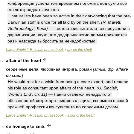
конференция успела тем временем положить под сукно все
его четырнадцать пунктов.
...naturalists have been so active in their darwintzing that the pre-
Darwinian stuff is once for all laid by on the shelf.
(R. Marett,
‘Anthropology’, Kenk)
—...естествоиспытатели так преуспели в
дарвинизации науки, что додарвиновские догмы приходится
раз и навсегда выбросить за ненадобностью.
Large English-Russian phrasebook
lay on the shelf
>
affair of the heart
17
сердечные дела, любовная интрига, роман
[
этим.
фр.
affaire
de cœur]
He would rest for a while from being a code expert, and resume
his role as consultant upon affairs of the heart.
(U. Sinclair,
‘World's End’, ch. 11)
— Ланни отвлекся ненадолго от
обязанностей секретаря-шифровальщика, вспомнив о своей
прежней профессии консультанта по сердечным делам.
Large English-Russian phrasebook
affair of the heart
>
do homage to smb.
18