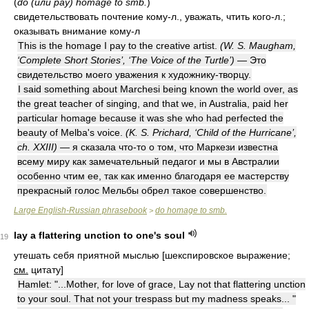
(
do (или pay) homage to smb.
)
свидетельствовать почтение кому-л., уважать, чтить кого-л.;
оказывать внимание кому-л
This is the homage I pay to the creative artist.
(W. S. Maugham,
‘Complete Short Stories’, ‘The Voice of the Turtle’)
— Это
свидетельство моего уважения к художнику-творцу.
I said something about Marchesi being known the world over, as
the great teacher of singing, and that we, in Australia, paid her
particular homage because it was she who had perfected the
beauty of Melba's voice.
(K. S. Prichard, ‘Child of the Hurricane’,
ch. XXIII)
— я сказала что-то о том, что Маркези известна
всему миру как замечательный педагог и мы в Австралии
особенно чтим ее, так как именно благодаря ее мастерству
прекрасный голос Мельбы обрел такое совершенство.
Large English-Russian phrasebook
do homage to smb.
>
lay a flattering unction to one's soul
19
утешать себя приятной мыслью [шекспировское выражение;
см.
цитату]
Hamlet: "...Mother, for love of grace, Lay not that flattering unction
to your soul. That not your trespass but my madness speaks... "