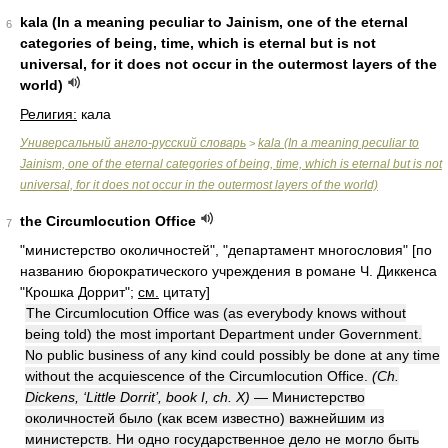
kala (In a meaning peculiar to Jainism, one of the eternal
6
categories of being, time, which is eternal but is not
universal, for it does not occur in the outermost layers of the
world)
Религия:
кала
Универсальный англо-русский словарь
kala (In a meaning peculiar to
>
Jainism, one of the eternal categories of being, time, which is eternal but is not
universal, for it does not occur in the outermost layers of the world)
the Circumlocution Office
7
"министерство околичностей", "департамент многословия" [по
названию бюрократического учреждения в романе Ч. Диккенса
"Крошка Доррит";
см.
цитату]
The Circumlocution Office was (as everybody knows without
being told) the most important Department under Government.
No public business of any kind could possibly be done at any time
without the acquiescence of the Circumlocution Office.
(Ch.
Dickens, ‘Little Dorrit’, book I, ch. X)
— Министерство
околичностей было (как всем известно) важнейшим из
министерств. Ни одно государственное дело не могло быть