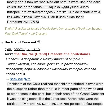
mostly about how life was lived out here in what Tian and Zalia
called “the borderlands.” — однако Эдди узнал много
интересного от Джеффордса и его жены, в основном о том,
как жили в краю, который Тиан и Залия называли
Пограничьем.
(ТБ 5)
English-Russian dictionary of neologisms from a series of books by Stephen
King "Dark Tower"
the Crescent
>
the Grand Crescent
9
сущ.
,
собст.
;
SK, DT 5
также
the Rim, the (Grand) Crescent, the borderlands
Область в пограничье между Крайним Миром и
Тандерклепом, где вдоль реки Уайе располагались
поселения, первым словом в названьях которых стояло
слово Калья.
1.
Великая Дуга
Residents of the Calla realized that children birthed in twos were
the exception rather than the rule in other parts of the world and
at other times in the past, but in their area of the Grand Crescent
it was the singletons, like the Jaffordses’ Aaron, who were the
rarities. — Жители Кальи понимали, что рождение близнецов