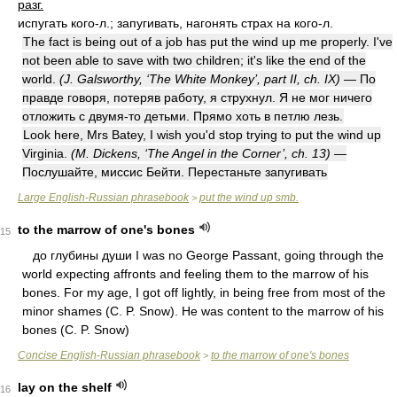
разг.
испугать кого-л.; запугивать, нагонять страх на кого-л.
The fact is being out of a job has put the wind up me properly. I've
not been able to save with two children; it's like the end of the
world.
(J. Galsworthy, ‘The White Monkey’, part II, ch. IX)
— По
правде говоря, потеряв работу, я струхнул. Я не мог ничего
отложить с двумя-то детьми. Прямо хоть в петлю лезь.
Look here, Mrs Batey, I wish you'd stop trying to put the wind up
Virginia.
(M. Dickens, ‘The Angel in the Corner’, ch. 13)
—
Послушайте, миссис Бейти. Перестаньте запугивать
Large English-Russian phrasebook
put the wind up smb.
>
to the marrow of one's bones
15
дo глубины души I was no George Passant, going through the
world expecting affronts and feeling them to the marrow of his
bones. For my age, I got off lightly, in being free from most of the
minor shames (C. P. Snow). He was content to the marrow of his
bones (C. P. Snow)
Concise English-Russian phrasebook
to the marrow of one's bones
>
lay on the shelf
16