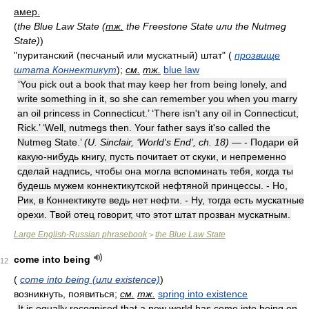
амер.
(
the Blue Law State (
тж.
the Freestone State или the Nutmeg
State)
)
"пуританский (песчаный или мускатный) штат"
(
прозвище
штата Коннектикут
)
;
см.
тж.
blue law
‘You pick out a book that may keep her from being lonely, and
write something in it, so she can remember you when you marry
an oil princess in Connecticut.’ ‘There isn't any oil in Connecticut,
Rick.’ ‘Well, nutmegs then. Your father says it'so called the
Nutmeg State.’
(U. Sinclair, ‘World's End’, ch. 18)
— - Подари ей
какую-нибудь книгу, пусть почитает от скуки, и непременно
сделай надпись, чтобы она могла вспоминать тебя, когда ты
будешь мужем коннектикутской нефтяной принцессы. - Но,
Рик, в Коннектикуте ведь нет нефти. - Ну, тогда есть мускатные
орехи. Твой отец говорит, что этот штат прозван мускатным.
Large English-Russian phrasebook
the Blue Law State
>
come into being
12
(
come into being (или existence)
)
возникнуть, появиться;
см.
тж.
spring into existence
It is equally recognised that a new world has come into being on