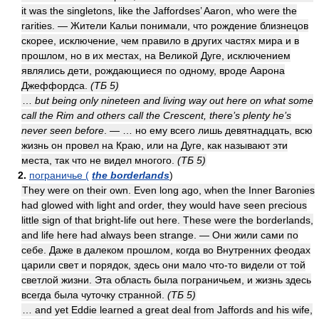
it was the singletons, like the Jaffordses’ Aaron, who were the
rarities. — Жители Кальи понимали, что рождение близнецов
скорее, исключение, чем правило в других частях мира и в
прошлом, но в их местах, на Великой Дуге, исключением
являлись дети, рождающиеся по одному, вроде Аарона
Джеффордса.
(ТБ 5)
…
but being only nineteen and living way out here on what some
call the Rim and others call the Crescent, there’s plenty he’s
never seen before
. — … но ему всего лишь девятнадцать, всю
жизнь он провел на Краю, или на Дуге, как называют эти
места, так что не видел многого.
(ТБ 5)
2.
пограничье (
the borderlands
)
They were on their own. Even long ago, when the Inner Baronies
had glowed with light and order, they would have seen precious
little sign of that bright-life out here. These were the borderlands,
and life here had always been strange. — Они жили сами по
себе. Даже в далеком прошлом, когда во Внутренних феодах
царили свет и порядок, здесь они мало что-то видели от той
светлой жизни. Эта область была пограничьем, и жизнь здесь
всегда была чуточку странной.
(ТБ 5)
… and yet Eddie learned a great deal from Jaffords and his wife,