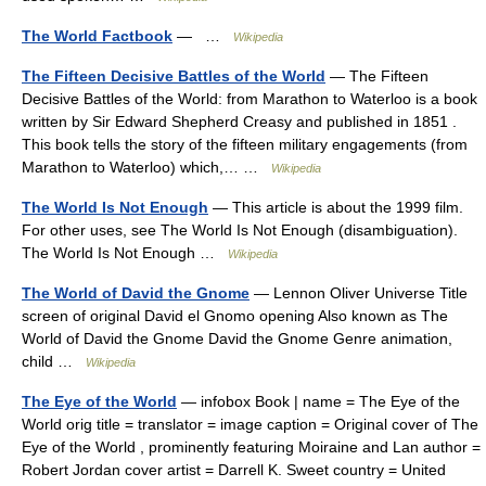
The World Factbook
— …
Wikipedia
The Fifteen Decisive Battles of the World
— The Fifteen
Decisive Battles of the World: from Marathon to Waterloo is a book
written by Sir Edward Shepherd Creasy and published in 1851 .
This book tells the story of the fifteen military engagements (from
Marathon to Waterloo) which,… …
Wikipedia
The World Is Not Enough
— This article is about the 1999 film.
For other uses, see The World Is Not Enough (disambiguation).
The World Is Not Enough …
Wikipedia
The World of David the Gnome
— Lennon Oliver Universe Title
screen of original David el Gnomo opening Also known as The
World of David the Gnome David the Gnome Genre animation,
child …
Wikipedia
The Eye of the World
— infobox Book | name = The Eye of the
World orig title = translator = image caption = Original cover of The
Eye of the World , prominently featuring Moiraine and Lan author =
Robert Jordan cover artist = Darrell K. Sweet country = United