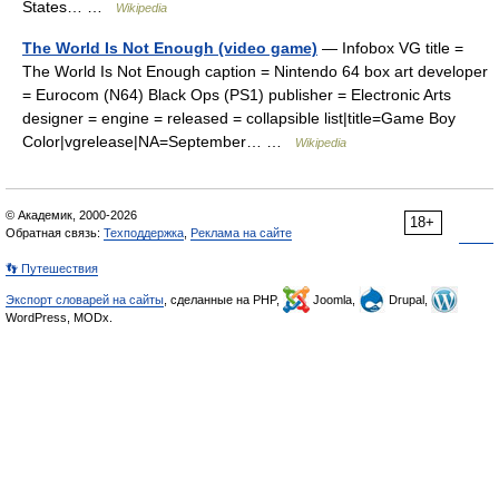
States… …
Wikipedia
The World Is Not Enough (video game)
— Infobox VG title =
The World Is Not Enough caption = Nintendo 64 box art developer
= Eurocom (N64) Black Ops (PS1) publisher = Electronic Arts
designer = engine = released = collapsible list|title=Game Boy
Color|vgrelease|NA=September… …
Wikipedia
© Академик, 2000-2026
18+
Обратная связь:
Техподдержка
,
Реклама на сайте
👣 Путешествия
Экспорт словарей на сайты
, сделанные на PHP,
Joomla,
Drupal,
WordPress, MODx.