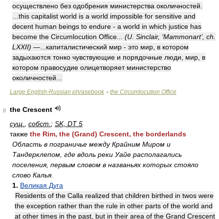
осуществлено без одобрения министерства околичностей.
...this capitalist world is a world impossible for sensitive and
decent human beings to endure - a world in which justice has
become the Circumlocution Office...
(U. Sinclair, ‘Mammonart’, ch.
LXXII)
—...капиталистический мир - это мир, в котором
задыхаются тонко чувствующие и порядочные люди, мир, в
котором правосудие олицетворяет министерство
околичностей...
Large English-Russian phrasebook
the Circumlocution Office
>
the Crescent
8
сущ.
,
собст.
;
SK, DT 5
также
the Rim, the (Grand) Crescent, the borderlands
Область в пограничье между Крайним Миром и
Тандерклепом, где вдоль реки Уайе располагались
поселения, первым словом в названьях которых стояло
слово Калья.
1.
Великая Дуга
Residents of the Calla realized that children birthed in twos were
the exception rather than the rule in other parts of the world and
at other times in the past, but in their area of the Grand Crescent