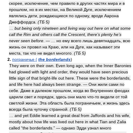
скорее, исключение, чем правило в других частях мира и в
прошлом, но в их местах, на Великой Дуге, исключением
являлись дети, рождающиеся по одному, вроде Аарона
Джеффордса.
(ТБ 5)
…
but being only nineteen and living way out here on what some
call the Rim and others call the Crescent, there’s plenty he’s
never seen before
. — … но ему всего лишь девятнадцать, всю
жизнь он провел на Краю, или на Дуге, как называют эти
места, так что не видел многого.
(ТБ 5)
2.
пограничье (
the borderlands
)
They were on their own. Even long ago, when the Inner Baronies
had glowed with light and order, they would have seen precious
little sign of that bright-life out here. These were the borderlands,
and life here had always been strange. — Они жили сами по
себе. Даже в далеком прошлом, когда во Внутренних феодах
царили свет и порядок, здесь они мало что-то видели от той
светлой жизни. Эта область была пограничьем, и жизнь здесь
всегда была чуточку странной.
(ТБ 5)
… and yet Eddie learned a great deal from Jaffords and his wife,
mostly about how life was lived out here in what Tian and Zalia
called “the borderlands.” — однако Эдди узнал много