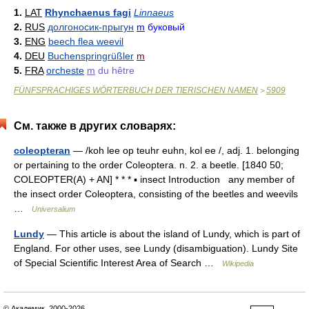
1.
LAT
Rhynchaenus fagi
Linnaeus
2.
RUS
долгоносик-прыгун
m
буковый
3.
ENG
beech flea weevil
4.
DEU
Buchenspringrüßler
m
5.
FRA
orcheste
m
du hêtre
FÜNFSPRACHIGES WÖRTERBUCH DER TIERISCHEN NAMEN
5909
>
См. также в других словарях:
coleopteran
— /koh lee op teuhr euhn, kol ee /, adj. 1. belonging
or pertaining to the order Coleoptera. n. 2. a beetle. [1840 50;
COLEOPTER(A) + AN] * * * ▪ insect Introduction any member of
the insect order Coleoptera, consisting of the beetles and weevils
…
Universalium
Lundy
— This article is about the island of Lundy, which is part of
England. For other uses, see Lundy (disambiguation). Lundy Site
of Special Scientific Interest Area of Search …
Wikipedia
© Академик, 2000-2026