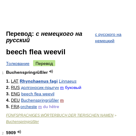
Перевод:
с немецкого на
с русского на
русский
немецкий
beech flea weevil
Толкование
Перевод
Buchenspringrüßler
1
1.
LAT
Rhynchaenus fagi
Linnaeus
2.
RUS
долгоносик-прыгун
m
буковый
3.
ENG
beech flea weevil
4.
DEU
Buchenspringrüßler
m
5.
FRA
orcheste
m
du hêtre
FÜNFSPRACHIGES WÖRTERBUCH DER TIERISCHEN NAMEN
>
Buchenspringrüßler
5909
2