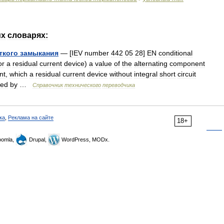
их
словарях:
ткого
замыкания
— [
IEV
number
442
05
28
]
EN
conditional
or
a
residual
current
device
)
a
value
of
the
alternating
component
nt
,
which
a
residual
current
device
without
integral
short
circuit
ted
by
…
Справочник
технического
переводчика
ка
,
Реклама на сайте
18+
omla,
Drupal,
WordPress, MODx.