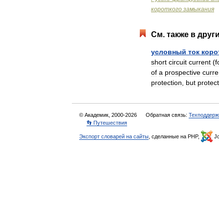
короткого
замыкания
См
.
также
в
друг
условный
ток
коро
short
circuit
current
(
f
of
a
prospective
curre
protection
,
but
protec
© Академик, 2000-2026
Обратная связь:
Техподдерж
👣 Путешествия
Экспорт словарей на сайты
, сделанные на PHP,
Jo