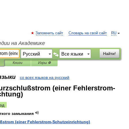
Запомнить сайт
Словарь на свой сайт
RU
едии на Академике
Найти!
Книги
Игры ⚽
 языки
со всех языков на русский
urzschlußstrom (einer Fehlerstrom-
chtung)
од
ткого
замыкания
ußstrom
(
einer
Fehlerstrom
-
Schutzeinrichtung
)