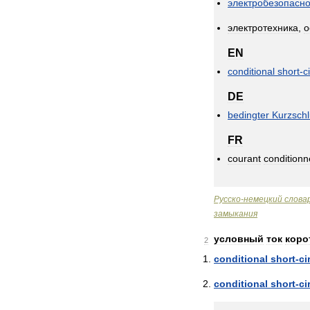
электробезопасно
электротехника
,
о
EN
conditional
short
-
c
DE
bedingter
Kurzsch
FR
courant
conditionn
Русско
-
немецкий
слова
замыкания
условный
ток
коро
2
conditional
short
-
ci
conditional
short
-
ci