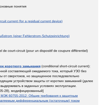
сновные
понятия
ircuit
current
(
for
a
residual
current
device
)
lußstrom
(
einer
Fehlerstrom
-
Schutzeinrichtung
)
el
de
court
-
circuit
(
pour
un
dispositif
de
coupure
différentiel
)
ток
короткого
замыкания
(
conditional
short
-
circuit
current
)
:
нной
составляющей
ожидаемого
тока
,
который
УЗО
без
ты
от
сверхтоков
,
но
защищенное
последовательно
ходящим
устройством
защиты
от
коротких
замыканий
(
далее
выдерживать
в
заданных
условиях
эксплуатации
.
05
-
28
),
модифицированный
]
МЭК
60755
-
2012:
Общие
требования
к
защитным
авляемым
дифференциальным
(
остаточным
)
током