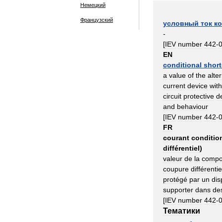
Немецкий
Французский
условный
ток
ко
-
[
IEV
number
442
-
EN
conditional
short
a
value
of
the
alte
current
device
wit
circuit
protective
d
and
behaviour
[
IEV
number
442
-
FR
courant
conditio
différentiel
)
valeur
de
la
compo
coupure
différentie
protégé
par
un
dis
supporter
dans
de
[
IEV
number
442
-
Тематики