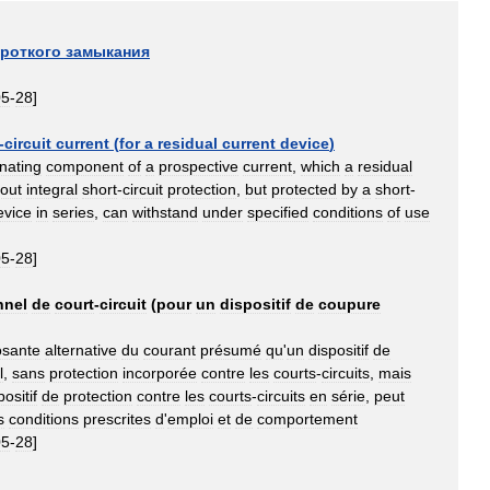
роткого
замыкания
05
-
28
]
-
circuit
current
(
for
a
residual
current
device
)
rnating
component
of
a
prospective
current
,
which
a
residual
hout
integral
short
-
circuit
protection
,
but
protected
by
a
short
-
evice
in
series
,
can
withstand
under
specified
conditions
of
use
05
-
28
]
nnel
de
court
-
circuit
(
pour
un
dispositif
de
coupure
sante
alternative
du
courant
présumé
qu
'
un
dispositif
de
l
,
sans
protection
incorporée
contre
les
courts
-
circuits
,
mais
positif
de
protection
contre
les
courts
-
circuits
en
série
,
peut
s
conditions
prescrites
d
'
emploi
et
de
comportement
05
-
28
]