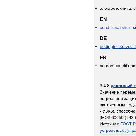
электротехника
,
о
EN
conditional
short
-
c
DE
bedingter
Kurzsch
FR
courant
conditionn
3
.
4
.
8
условный
Значение
переме
встроенной
защи
включенным
под
-
УЗКЗ
),
способно
[
МЭК
60050
(
442
-
Источник:
ГОСТ
Р
устройствам
,
упр