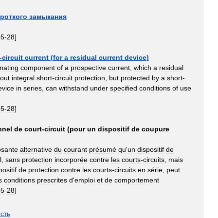
роткого
замыкания
05
-
28
]
-
circuit
current
(
for
a
residual
current
device
)
rnating
component
of
a
prospective
current
,
which
a
residual
hout
integral
short
-
circuit
protection
,
but
protected
by
a
short
-
evice
in
series
,
can
withstand
under
specified
conditions
of
use
05
-
28
]
nnel
de
court
-
circuit
(
pour
un
dispositif
de
coupure
sante
alternative
du
courant
présumé
qu
'
un
dispositif
de
l
,
sans
protection
incorporée
contre
les
courts
-
circuits
,
mais
positif
de
protection
contre
les
courts
-
circuits
en
série
,
peut
s
conditions
prescrites
d
'
emploi
et
de
comportement
05
-
28
]
сть