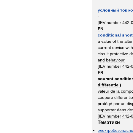
условный
ток
ко
-
[
IEV
number
442
-
EN
conditional
short
a
value
of
the
alte
current
device
wit
circuit
protective
d
and
behaviour
[
IEV
number
442
-
FR
courant
conditio
différentiel
)
valeur
de
la
compo
coupure
différentie
protégé
par
un
dis
supporter
dans
de
[
IEV
number
442
-
Тематики
электробезопасно