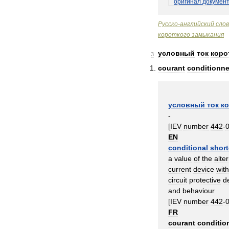
оригинал
докумен
Русско
-
английский
сло
короткого
замыкания
условный
ток
коро
3
courant
conditionne
условный
ток
ко
-
[
IEV
number
442
-
EN
conditional
short
a
value
of
the
alte
current
device
wit
circuit
protective
d
and
behaviour
[
IEV
number
442
-
FR
courant
conditio