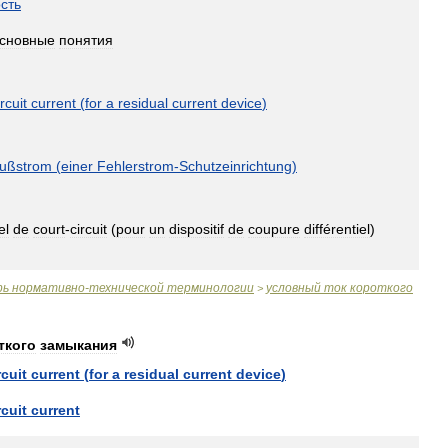
сть
сновные
понятия
ircuit
current
(
for
a
residual
current
device
)
lußstrom
(
einer
Fehlerstrom
-
Schutzeinrichtung
)
el
de
court
-
circuit
(
pour
un
dispositif
de
coupure
différentiel
)
рь
нормативно
-
технической
терминологии
условный
ток
короткого
>
ткого
замыкания
rcuit
current
(
for
a
residual
current
device
)
rcuit
current