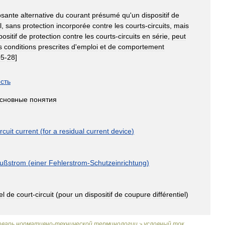
sante
alternative
du
courant
présumé
qu
'
un
dispositif
de
l
,
sans
protection
incorporée
contre
les
courts
-
circuits
,
mais
positif
de
protection
contre
les
courts
-
circuits
en
série
,
peut
s
conditions
prescrites
d
'
emploi
et
de
comportement
05
-
28
]
сть
сновные
понятия
ircuit
current
(
for
a
residual
current
device
)
lußstrom
(
einer
Fehlerstrom
-
Schutzeinrichtung
)
el
de
court
-
circuit
(
pour
un
dispositif
de
coupure
différentiel
)
оварь
нормативно
-
технической
терминологии
условный
ток
>