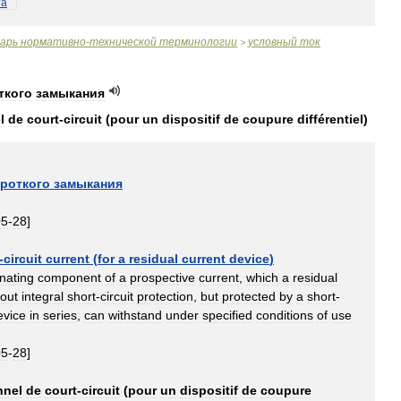
та
варь
нормативно
-
технической
терминологии
условный
ток
>
ткого
замыкания
l
de
court
-
circuit
(
pour
un
dispositif
de
coupure
différentiel
)
роткого
замыкания
05
-
28
]
-
circuit
current
(
for
a
residual
current
device
)
rnating
component
of
a
prospective
current
,
which
a
residual
hout
integral
short
-
circuit
protection
,
but
protected
by
a
short
-
evice
in
series
,
can
withstand
under
specified
conditions
of
use
05
-
28
]
nnel
de
court
-
circuit
(
pour
un
dispositif
de
coupure