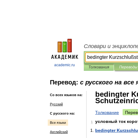
Словари и энциклоп
academic.ru
Толкования
Переводы
Перевод:
с русского на все
bedingter K
Со всех языков на:
Schutzeinri
Русский
Толкование
Перев
С русского на:
условный
ток
коро
1
Все языки
bedingter
Kurzschl
Английский