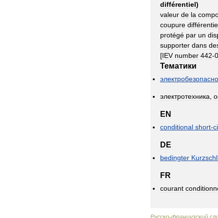
différentiel
)
valeur
de
la
compo
coupure
différentie
protégé
par
un
dis
supporter
dans
de
[
IEV
number
442
-
Тематики
электробезопасно
электротехника
,
о
EN
conditional
short
-
c
DE
bedingter
Kurzsch
FR
courant
conditionn
Русско
-
французский
сл