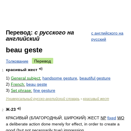
Перевод:
с русского на
с английского на
английский
русский
beau geste
Толкование
Перевод
красивый жест
1
1)
General subject:
handsome gesture
,
beautiful gesture
2)
French:
beau geste
3)
Set phrase:
fine gesture
Универсальный русско-английский словарь
красивый жест
>
Ж-23
2
КРАСИВЫЙ (БЛАГОРОДНЫЙ, ШИРОКИЙ) ЖЕСТ
NP
fixed
WO
a deliberate action done merely for effect, in order to create a
good (but not necessarily true) impression