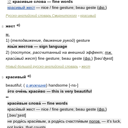
♢
красивые слова — fine words
красивый жест
— nice / fine gesture; beau geste (
фр.
)
Русско-английский словарь Смирнитского
красивый
>
жест
8
м.
1)
(
телодвижение, движение рукой
)
gesture
язы́к жестов — sign language
2)
(
поступок, рассчитанный на внешний эффект;
тж.
краси́вый жест
)
fine gesture; beau geste
(
фр.
)
[bəʊ'ʤest]
Новый большой русско-английский словарь
жест
>
красивый
9
beautiful;
(
о мужчине
)
handsome [-ns-]
э́то оче́нь краси́во — this is very beautiful
••
краси́вые слова́ — fine words
краси́вый жест — nice / fine gesture; beau geste
(
фр.
)
[,bəʊ'ʒest]
не роди́сь краси́вым, а роди́сь счастли́вым
погов.
— it's luck,
not looks, that counts