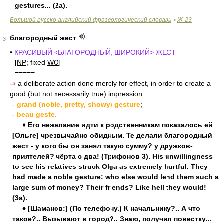
gestures... (2a).
Большой русско-английский фразеологический словарь
Ж-23
>
благородный жест
3
•
КРАСИВЫЙ <БЛАГОРОДНЫЙ, ШИРОКИЙ> ЖЕСТ
[
NP
; fixed
WO
]
=====
⇒
a deliberate action done merely for effect, in order to create a
good (but not necessarily true) impression:
-
grand (noble, pretty, showy) gesture
;
-
beau geste.
♦ Его нежелание идти к родственникам показалось ей
[Ольге] чрезвычайно обидным. Те делали благородный
жест - у кого бы он занял такую сумму? у дружков-
приятелей? чёрта с два! (Трифонов 3). His unwillingness
to see his relatives struck Olga as extremely hurtful. They
had made a noble gesture: who else would lend them such a
large sum of money? Their friends? Like hell they would!
(3a).
♦ [Шаманов:] (По телефону.) К начальнику?.. А что
такое?.. Вызывают в город?.. Знаю, получил повестку...