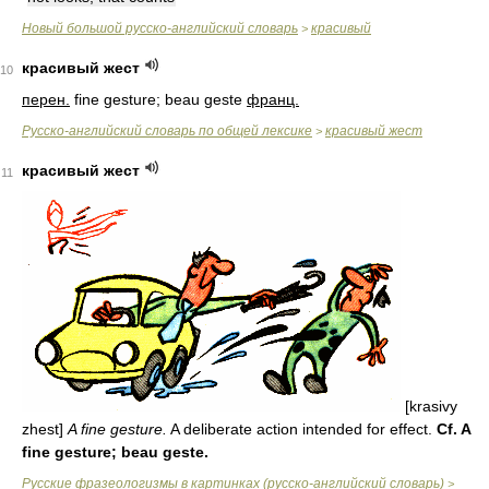
Новый большой русско-английский словарь
красивый
>
красивый жест
10
перен.
fine gesture; beau geste
франц.
Русско-английский словарь по общей лексике
красивый жест
>
красивый жест
11
[krasivy
zhest]
A fine gesture.
A deliberate action intended for effect.
Cf.
A
fine gesture; beau geste.
Русские фразеологизмы в картинках (русско-английский словарь)
>