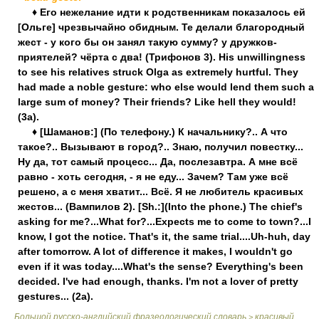
♦ Его нежелание идти к родственникам показалось ей
[Ольге] чрезвычайно обидным. Те делали благородный
жест - у кого бы он занял такую сумму? у дружков-
приятелей? чёрта с два! (Трифонов 3). His unwillingness
to see his relatives struck Olga as extremely hurtful. They
had made a noble gesture: who else would lend them such a
large sum of money? Their friends? Like hell they would!
(3a).
♦ [Шаманов:] (По телефону.) К начальнику?.. А что
такое?.. Вызывают в город?.. Знаю, получил повестку...
Ну да, тот самый процесс... Да, послезавтра. А мне всё
равно - хоть сегодня, - я не еду... Зачем? Там уже всё
решено, а с меня хватит... Всё. Я не любитель красивых
жестов... (Вампилов 2). [Sh.:](Into the phone.) The chief's
asking for me?...What for?...Expects me to come to town?...I
know, I got the notice. That's it, the same trial....Uh-huh, day
after tomorrow. A lot of difference it makes, I wouldn't go
even if it was today....What's the sense? Everything's been
decided. I've had enough, thanks. I'm not a lover of pretty
gestures... (2a).
Большой русско-английский фразеологический словарь
красивый
>