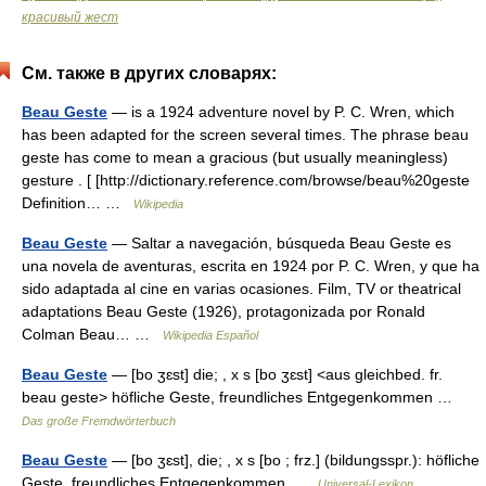
красивый жест
См. также в других словарях:
Beau Geste
— is a 1924 adventure novel by P. C. Wren, which
has been adapted for the screen several times. The phrase beau
geste has come to mean a gracious (but usually meaningless)
gesture . [ [http://dictionary.reference.com/browse/beau%20geste
Definition… …
Wikipedia
Beau Geste
— Saltar a navegación, búsqueda Beau Geste es
una novela de aventuras, escrita en 1924 por P. C. Wren, y que ha
sido adaptada al cine en varias ocasiones. Film, TV or theatrical
adaptations Beau Geste (1926), protagonizada por Ronald
Colman Beau… …
Wikipedia Español
Beau Geste
— [bo ʒɛst] die; , x s [bo ʒɛst] <aus gleichbed. fr.
beau geste> höfliche Geste, freundliches Entgegenkommen …
Das große Fremdwörterbuch
Beau Geste
— [bo ʒɛst], die; , x s [bo ; frz.] (bildungsspr.): höfliche
Geste, freundliches Entgegenkommen …
Universal-Lexikon