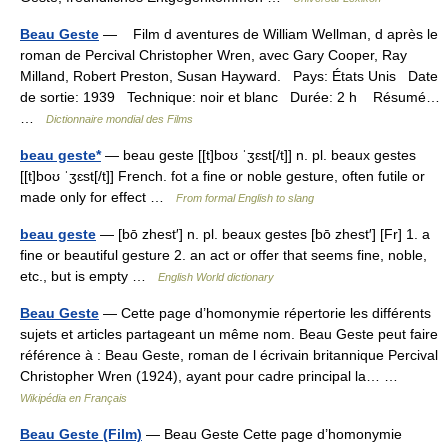
Beau Geste
— Film d aventures de William Wellman, d après le
roman de Percival Christopher Wren, avec Gary Cooper, Ray
Milland, Robert Preston, Susan Hayward. Pays: États Unis Date
de sortie: 1939 Technique: noir et blanc Durée: 2 h Résumé…
…
Dictionnaire mondial des Films
beau geste*
— beau geste [[t]boʊ ˈʒɛst[/t]] n. pl. beaux gestes
[[t]boʊ ˈʒɛst[/t]] French. fot a fine or noble gesture, often futile or
made only for effect …
From formal English to slang
beau geste
— [bō zhest′] n. pl. beaux gestes [bō zhest′] [Fr] 1. a
fine or beautiful gesture 2. an act or offer that seems fine, noble,
etc., but is empty …
English World dictionary
Beau Geste
— Cette page d’homonymie répertorie les différents
sujets et articles partageant un même nom. Beau Geste peut faire
référence à : Beau Geste, roman de l écrivain britannique Percival
Christopher Wren (1924), ayant pour cadre principal la… …
Wikipédia en Français
Beau Geste (Film)
— Beau Geste Cette page d’homonymie