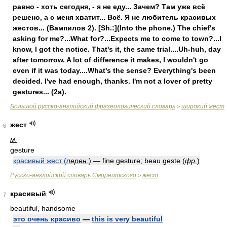
равно - хоть сегодня, - я не еду... Зачем? Там уже всё
решено, а с меня хватит... Всё. Я не любитель красивых
жестов... (Вампилов 2). [Sh.:](Into the phone.) The chief's
asking for me?...What for?...Expects me to come to town?...I
know, I got the notice. That's it, the same trial....Uh-huh, day
after tomorrow. A lot of difference it makes, I wouldn't go
even if it was today....What's the sense? Everything's been
decided. I've had enough, thanks. I'm not a lover of pretty
gestures... (2a).
Большой русско-английский фразеологический словарь
широкий жест
>
жест
6
м.
gesture
красивый жест (
перен.
) — fine gesture; beau geste (
фр.
)
Русско-английский словарь Смирнитского
жест
>
красивый
7
beautiful, handsome
это очень красиво
—
this is very beautiful