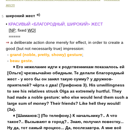
жест
широкий жест
5
•
КРАСИВЫЙ <БЛАГОРОДНЫЙ, ШИРОКИЙ> ЖЕСТ
[
NP
; fixed
WO
]
=====
⇒
a deliberate action done merely for effect, in order to create a
good (but not necessarily true) impression:
-
grand (noble, pretty, showy) gesture
;
-
beau geste.
♦ Его нежелание идти к родственникам показалось ей
[Ольге] чрезвычайно обидным. Те делали благородный
жест - у кого бы он занял такую сумму? у дружков-
приятелей? чёрта с два! (Трифонов 3). His unwillingness
to see his relatives struck Olga as extremely hurtful. They
had made a noble gesture: who else would lend them such a
large sum of money? Their friends? Like hell they would!
(3a).
♦ [Шаманов:] (По телефону.) К начальнику?.. А что
такое?.. Вызывают в город?.. Знаю, получил повестку...
Ну да, тот самый процесс... Да, послезавтра. А мне всё