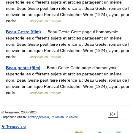
répertorie les différents sujets et articles partageant un même
nom. Beau Geste peut faire référence à : Beau Geste, roman de l
écrivain britannique Percival Christopher Wren (1924), ayant pour
cadre… …
Wikipédia en Français
Beau Geste (film)
— Beau Geste Cette page d’homonymie
répertorie les différents sujets et articles partageant un même
nom. Beau Geste peut faire référence à : Beau Geste, roman de l
écrivain britannique Percival Christopher Wren (1924), ayant pour
cadre… …
Wikipédia en Français
Beau geste (film)
— Beau Geste Cette page d’homonymie
répertorie les différents sujets et articles partageant un même
nom. Beau Geste peut faire référence à : Beau Geste, roman de l
écrivain britannique Percival Christopher Wren (1924), ayant pour
cadre… …
Wikipédia en Français
© Академик, 2000-2026
18+
Обратная связь:
Техподдержка
,
Реклама на сайте
👣 Путешествия