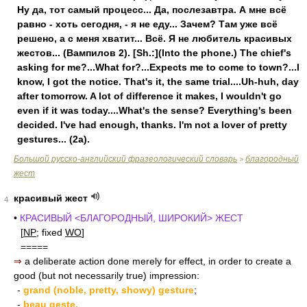
Ну да, тот самый процесс... Да, послезавтра. А мне всё
равно - хоть сегодня, - я не еду... Зачем? Там уже всё
решено, а с меня хватит... Всё. Я не любитель красивых
жестов... (Вампилов 2). [Sh.:](Into the phone.) The chief's
asking for me?...What for?...Expects me to come to town?...I
know, I got the notice. That's it, the same trial....Uh-huh, day
after tomorrow. A lot of difference it makes, I wouldn't go
even if it was today....What's the sense? Everything's been
decided. I've had enough, thanks. I'm not a lover of pretty
gestures... (2a).
Большой русско-английский фразеологический словарь
благородный
>
жест
красивый жест
4
•
КРАСИВЫЙ <БЛАГОРОДНЫЙ, ШИРОКИЙ> ЖЕСТ
[
NP
; fixed
WO
]
=====
⇒
a deliberate action done merely for effect, in order to create a
good (but not necessarily true) impression:
-
grand (noble, pretty, showy) gesture
;
-
beau geste.