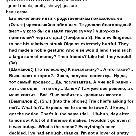
grand (noble, pretty, showy) gesture
beau geste.
Его нежелание идти к родственникам показалось ей
(Ольге) чрезвычайно обидным. Те делали благородный
жест - у кого бы он занял такую сумму? у дружков-
приятелей? чёрта с два! (Трифонов 3). His unwillingness
to see his relatives struck Olga as extremely hurtful. They
had made a noble gesture: who else would lend them such
a large sum of money? Their friends? Like hell they would!
(3a).
(Шаманов:) (По телефону.) К начальнику?.. А что такое?..
Вызывают в город?.. Знаю, получил повестку... Ну да,
тот самый процесс... Да, послезавтра. А мне всё равно -
хоть сегодня, - я не еду... Зачем? Там уже всё решено, а с
меня хватит... Всё. Я не любитель красивых жестов...
(Вампилов 2). (Sh.:) (Into the phone.) Trie chief's asking for
me?...What for?...Expects me to come to town?...I know, I
got the notice. That's it, the same trial....Uh-huh, day after
tomorrow. A lot of difference it makes, I wouldn't go even if
it was today....What's the sense? Everything's been
decided. I've had enough, thanks. I'm not a lover of pretty