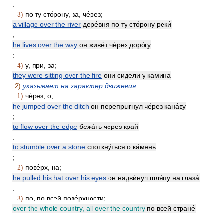
;
3)
по ту сто́рону, за, че́рез;
a village over the river
дере́вня по ту сто́рону реки́
;
he lives over the way
он живёт че́рез доро́гу
;
4)
у, при, за;
they were sitting over the fire
они́ сиде́ли у ками́на
2)
указывает на характер движения
:
1)
че́рез, о;
he jumped over the ditch
он перепры́гнул че́рез кана́ву
;
to flow over the edge
бежа́ть че́рез край
;
to stumble over a stone
споткну́ться о ка́мень
;
2)
пове́рх, на;
he pulled his hat over his eyes
он надви́нул шля́пу на глаза́
;
3)
по, по всей пове́рхности;
over the whole country, all over the country
по всей стране́