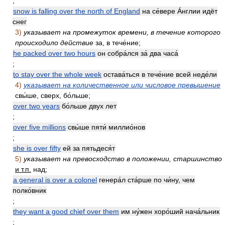
;
snow is falling over the north of England
на се́вере А́нглии идёт
снег
3)
указывает на промежуток времени, в течение которого
происходило действие
за, в тече́ние;
he packed over two hours
он собра́лся за́ два часа́
;
to stay over the whole week
остава́ться в тече́ние всей неде́ли
4)
указывает на количественное или числовое превышение
свы́ше, сверх, бо́льше;
over two years
бо́льше двух лет
;
over five millions
свы́ше пяти́ миллио́нов
;
she is over fifty
ей за пятьдеся́т
5)
указывает на превосходство в положении, старшинство
и т.п.
над;
a general is over a colonel
генера́л ста́рше по чи́ну, чем
полко́вник
;
they want a good chief over them
им ну́жен хоро́ший нача́льник
;