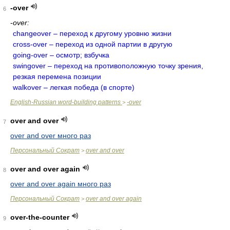
-over
6
-
over:
changeover – переход к другому уровню жизни
cross-over – переход из одной партии в другую
going-over – осмотр; взбучка
swingover – переход на противоположную точку зрения,
резкая перемена позиции
walkover – легкая победа (в спорте)
English-Russian word-building patterns
-over
>
over and over
7
over and over много раз
Персональный Сократ
over and over
>
over and over again
8
over and over again много раз
Персональный Сократ
over and over again
>
over-the-counter
9