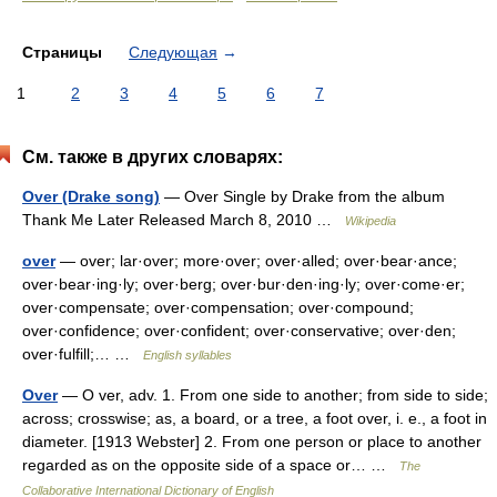
Страницы
Следующая
→
1
2
3
4
5
6
7
См. также в других словарях:
Over (Drake song)
— Over Single by Drake from the album
Thank Me Later Released March 8, 2010 …
Wikipedia
over
— over; lar·over; more·over; over·alled; over·bear·ance;
over·bear·ing·ly; over·berg; over·bur·den·ing·ly; over·come·er;
over·compensate; over·compensation; over·compound;
over·confidence; over·confident; over·conservative; over·den;
over·fulfill;… …
English syllables
Over
— O ver, adv. 1. From one side to another; from side to side;
across; crosswise; as, a board, or a tree, a foot over, i. e., a foot in
diameter. [1913 Webster] 2. From one person or place to another
regarded as on the opposite side of a space or… …
The
Collaborative International Dictionary of English