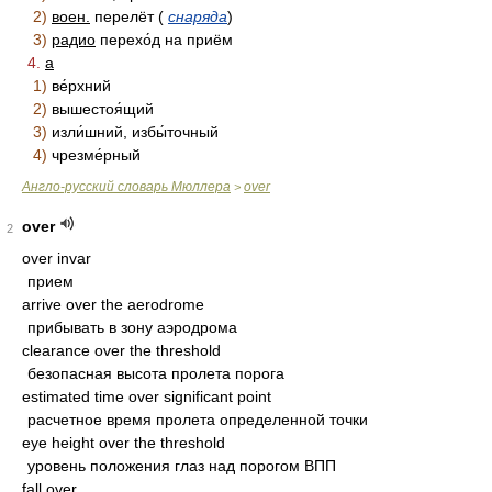
2)
воен.
перелёт (
снаряда
)
3)
радио
перехо́д на приём
4.
a
1)
ве́рхний
2)
вышестоя́щий
3)
изли́шний, избы́точный
4)
чрезме́рный
Англо-русский словарь Мюллера
over
>
over
2
over invar
прием
arrive over the aerodrome
прибывать в зону аэродрома
clearance over the threshold
безопасная высота пролета порога
estimated time over significant point
расчетное время пролета определенной точки
eye height over the threshold
уровень положения глаз над порогом ВПП
fall over