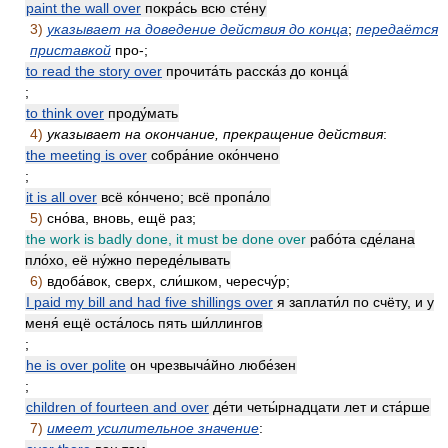
paint the wall over
покра́сь всю сте́ну
3)
указывает на доведение действия до конца
;
передаётся
приставкой
про-;
to read the story over
прочита́ть расска́з до конца́
;
to think over
проду́мать
4)
указывает на окончание, прекращение действия
:
the meeting is over
собра́ние око́нчено
;
it is all over
всё ко́нчено; всё пропа́ло
5)
сно́ва, вновь, ещё раз;
the work is badly done, it must be done over
рабо́та сде́лана
пло́хо, её ну́жно переде́лывать
6)
вдоба́вок, сверх, сли́шком, чересчу́р;
I paid my bill and had five shillings over
я заплати́л по счёту, и у
меня́ ещё оста́лось пять ши́ллингов
;
he is over polite
он чрезвыча́йно любе́зен
;
children of fourteen and over
де́ти четы́рнадцати лет и ста́рше
7)
имеет усилительное значение
: