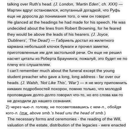
talking over Ruth's head.
(J. London, ‘Martin Eden’, ch. XXX)
—
Мартин вдруг остановился, испуганный догадкой, что Руфь
еще не доросла до понимания того, о чем он говорит.
He glanced at the headings he had made for his speech. He was
undecided about the lines from Robert Browning, for he feared
they would be above the leads of his hearers.
(J. Joyce,
‘Dubliners’, ‘The Dead’)
— Габриель достал из жилетного
кармана небольшой клочок бумаги и прочел заметки,
приготовленные им для застольной речи. Он еще не решил
насчет цитаты из Роберта Браунинга; пожалуй, это будет не по
плечу его слушателям.
I can't remember much about the funeral except the young
student preacher who gave a long, long address - far over our
heads.
(J. Walsh, ‘Not Like This’, ‘War’)
— я не могу припомнить
никаких подробностей похорон, помню только, что молодой
проповедник долго-долго говорил что-то, но его слова как-то
не доходили до нашего сознания.
2)
через чью-л. голову, не посоветовавшись с кем-л., обойдя
кого-л.
(
тж.
above smb.'s head или the head of smb.
)
The necessary forms and ceremonies - the reading of the Will,
valuation of the estate, distribution of the legacies - were enacted