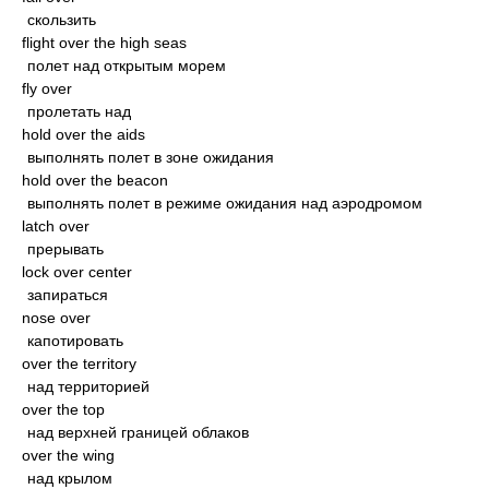
скользить
flight over the high seas
полет над открытым морем
fly over
пролетать над
hold over the aids
выполнять полет в зоне ожидания
hold over the beacon
выполнять полет в режиме ожидания над аэродромом
latch over
прерывать
lock over center
запираться
nose over
капотировать
over the territory
над территорией
over the top
над верхней границей облаков
over the wing
над крылом