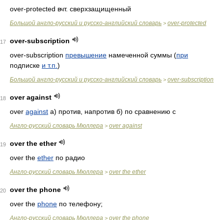
over-protected вчт. сверхзащищенный
Большой англо-русский и русско-английский словарь
over-protected
>
over-subscription
17
over-subscription
превышение
намеченной суммы (
при
подписке
и т.п.
)
Большой англо-русский и русско-английский словарь
over-subscription
>
over against
18
over
against
а) против, напротив б) по сравнению с
Англо-русский словарь Мюллера
over against
>
over the ether
19
over the
ether
по радио
Англо-русский словарь Мюллера
over the ether
>
over the phone
20
over the
phone
по телефону;
Англо-русский словарь Мюллера
over the phone
>