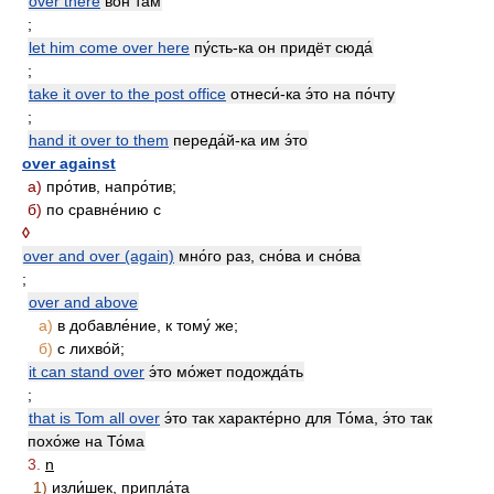
over there
вон там
;
let him come over here
пу́сть-ка он придёт сюда́
;
take it over to the post office
отнеси́-ка э́то на по́чту
;
hand it over to them
переда́й-ка им э́то
over against
а)
про́тив, напро́тив;
б)
по сравне́нию с
◊
over and over (again)
мно́го раз, сно́ва и сно́ва
;
over and above
а)
в добавле́ние, к тому́ же;
б)
с лихво́й;
it can stand over
э́то мо́жет подожда́ть
;
that is Tom all over
э́то так характе́рно для То́ма, э́то так
похо́же на То́ма
3.
n
1)
изли́шек, припла́та