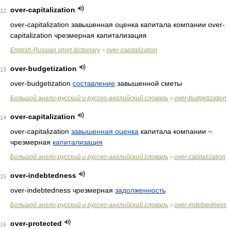
over-capitalization
12
over-capitalization завышенная оценка капитала компании over-
capitalization чрезмерная капитализация
English-Russian short dictionary
over-capitalization
>
over-budgetization
13
over-budgetization
составление
завышенной сметы
Большой англо-русский и русско-английский словарь
over-budgetization
>
over-capitalization
14
over-capitalization
завышенная оценка
капитала компании ~
чрезмерная
капитализация
Большой англо-русский и русско-английский словарь
over-capitalization
>
over-indebtedness
15
over-indebtedness чрезмерная
задолженность
Большой англо-русский и русско-английский словарь
over-indebtedness
>
over-protected
16