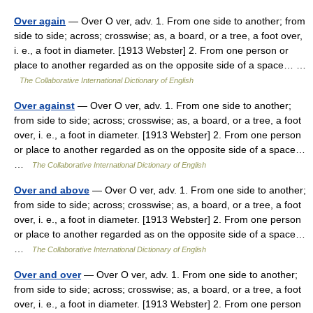
Over again
— Over O ver, adv. 1. From one side to another; from
side to side; across; crosswise; as, a board, or a tree, a foot over,
i. e., a foot in diameter. [1913 Webster] 2. From one person or
place to another regarded as on the opposite side of a space… …
The Collaborative International Dictionary of English
Over against
— Over O ver, adv. 1. From one side to another;
from side to side; across; crosswise; as, a board, or a tree, a foot
over, i. e., a foot in diameter. [1913 Webster] 2. From one person
or place to another regarded as on the opposite side of a space…
…
The Collaborative International Dictionary of English
Over and above
— Over O ver, adv. 1. From one side to another;
from side to side; across; crosswise; as, a board, or a tree, a foot
over, i. e., a foot in diameter. [1913 Webster] 2. From one person
or place to another regarded as on the opposite side of a space…
…
The Collaborative International Dictionary of English
Over and over
— Over O ver, adv. 1. From one side to another;
from side to side; across; crosswise; as, a board, or a tree, a foot
over, i. e., a foot in diameter. [1913 Webster] 2. From one person