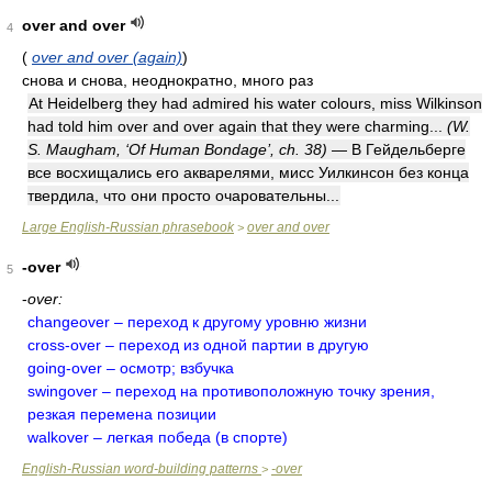
over and over
4
(
over and over (again)
)
снова и снова, неоднократно, много раз
At Heidelberg they had admired his water colours, miss Wilkinson
had told him over and over again that they were charming...
(W.
S. Maugham, ‘Of Human Bondage’, ch. 38)
— В Гейдельберге
все восхищались его акварелями, мисс Уилкинсон без конца
твердила, что они просто очаровательны...
Large English-Russian phrasebook
over and over
>
-over
5
-
over:
changeover – переход к другому уровню жизни
cross-over – переход из одной партии в другую
going-over – осмотр; взбучка
swingover – переход на противоположную точку зрения,
резкая перемена позиции
walkover – легкая победа (в спорте)
English-Russian word-building patterns
-over
>