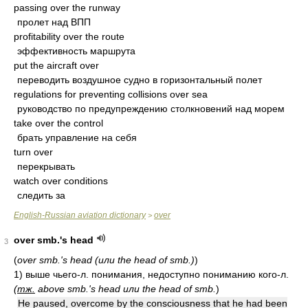
passing over the runway
пролет над ВПП
profitability over the route
эффективность маршрута
put the aircraft over
переводить воздушное судно в горизонтальный полет
regulations for preventing collisions over sea
руководство по предупреждению столкновений над морем
take over the control
брать управление на себя
turn over
перекрывать
watch over conditions
следить за
English-Russian aviation dictionary
over
>
over smb.'s head
3
(
over smb.'s head (или the head of smb.)
)
1)
выше чьего-л. понимания, недоступно пониманию кого-л.
(
тж.
above smb.'s head или the head of smb.
)
He paused, overcome by the consciousness that he had been