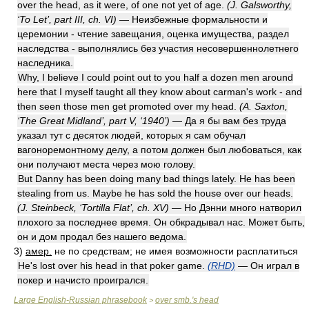
over the head, as it were, of one not yet of age.
(J. Galsworthy,
‘To Let’, part III, ch. VI)
— Неизбежные формальности и
церемонии - чтение завещания, оценка имущества, раздел
наследства - выполнялись без участия несовершеннолетнего
наследника.
Why, I believe I could point out to you half a dozen men around
here that I myself taught all they know about carman's work - and
then seen those men get promoted over my head.
(A. Saxton,
‘The Great Midland’, part V, ‘1940’)
— Да я бы вам без труда
указал тут с десяток людей, которых я сам обучал
вагоноремонтному делу, а потом должен был любоваться, как
они получают места через мою голову.
But Danny has been doing many bad things lately. He has been
stealing from us. Maybe he has sold the house over our heads.
(J. Steinbeck, ‘Tortilla Flat’, ch. XV)
— Но Дэнни много натворил
плохого за последнее время. Он обкрадывал нас. Может быть,
он и дом продал без нашего ведома.
3)
амер.
не по средствам; не имея возможности расплатиться
He's lost over his head in that poker game.
(RHD)
— Он играл в
покер и начисто проигрался.
Large English-Russian phrasebook
over smb.'s head
>