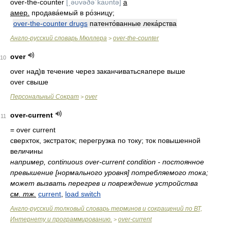
over-the-counter
[ˏəυvəðəˊkaυntə]
a
амер.
продава́емый в ро́зницу;
over-the-counter drugs
патенто́ванные лека́рства
Англо-русский словарь Мюллера
over-the-counter
>
over
10
over над)в течение через заканчиватьсяaпере выше
over свыше
Персональный Сократ
over
>
over-current
11
= over current
сверхток, экстраток; перегрузка по току; ток повышенной
величины
например, continuous over-current condition - постоянное
превышение [нормального уровня] потребляемого тока;
может вызвать перегрев и повреждение устройства
см. тж.
current
,
load switch
Англо-русский толковый словарь терминов и сокращений по ВТ,
Интернету и программированию.
over-current
>