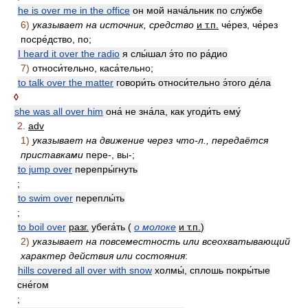
he is over me in the office
он мой нача́льник по слу́жбе
6)
указывает на источник, средство
и т.п.
че́рез, че́рез
посре́дство, по;
I heard it over the radio
я слы́шал э́то по ра́дио
7)
относи́тельно, каса́тельно;
to talk over the matter
говори́ть относи́тельно э́того де́ла
◊
she was all over him
она́ не зна́ла, как угоди́ть ему́
2.
adv
1)
указывает на движение через что-л., передаётся
приставками
пере-, вы-;
to jump over
перепры́гнуть
;
to swim over
переплы́ть
;
to boil over
разг.
убега́ть (
о молоке
и т.п.
)
2)
указывает на повсеместность или всеохватывающий
характер действия или состояния
:
hills covered all over with snow
холмы́, сплошь покры́тые
сне́гом
;