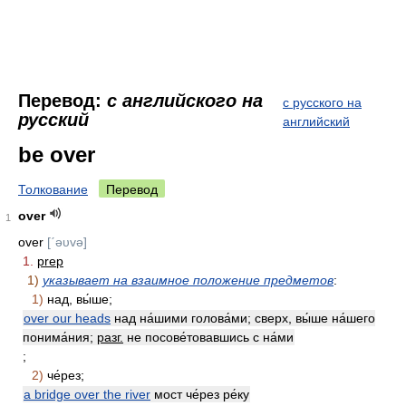
Перевод:
с английского на
с русского на
русский
английский
be over
Толкование
Перевод
over
1
over
[ˊəυvə]
1.
prep
1)
указывает на взаимное положение предметов
:
1)
над, вы́ше;
over our heads
над на́шими голова́ми; сверх, вы́ше на́шего
понима́ния;
разг.
не посове́товавшись с на́ми
;
2)
че́рез;
a bridge over the river
мост че́рез ре́ку