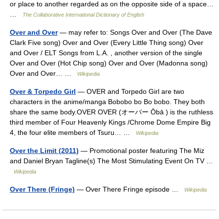
or place to another regarded as on the opposite side of a space…
…
The Collaborative International Dictionary of English
Over and Over
— may refer to: Songs Over and Over (The Dave
Clark Five song) Over and Over (Every Little Thing song) Over
and Over / ELT Songs from L.A. , another version of the single
Over and Over (Hot Chip song) Over and Over (Madonna song)
Over and Over… …
Wikipedia
Over & Torpedo Girl
— OVER and Torpedo Girl are two
characters in the anime/manga Bobobo bo Bo bobo. They both
share the same body.OVER OVER (オーバー Ōbā ) is the ruthless
third member of Four Heavenly Kings /Chrome Dome Empire Big
4, the four elite members of Tsuru… …
Wikipedia
Over the Limit (2011)
— Promotional poster featuring The Miz
and Daniel Bryan Tagline(s) The Most Stimulating Event On TV …
Wikipedia
Over There (Fringe)
— Over There Fringe episode …
Wikipedia