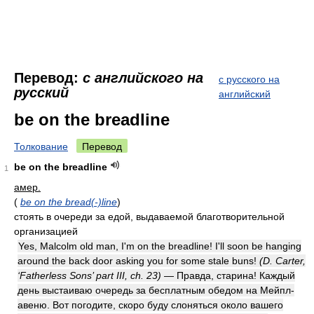
Перевод:
с английского на
с русского на
русский
английский
be on the breadline
Толкование
Перевод
be on the breadline
1
амер.
(
be on the bread(-)line
)
стоять в очереди за едой, выдаваемой благотворительной
организацией
Yes, Malcolm old man, I'm on the breadline! I'll soon be hanging
around the back door asking you for some stale buns!
(D. Carter,
‘Fatherless Sons’ part III, ch. 23)
— Правда, старина! Каждый
день выстаиваю очередь за бесплатным обедом на Мейпл-
авеню. Вот погодите, скоро буду слоняться около вашего