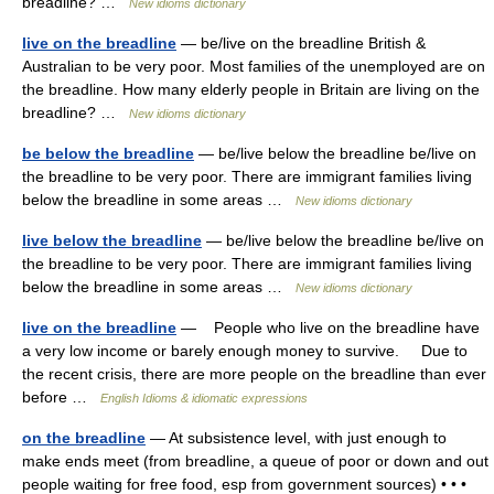
breadline? …
New idioms dictionary
live on the breadline
— be/live on the breadline British &
Australian to be very poor. Most families of the unemployed are on
the breadline. How many elderly people in Britain are living on the
breadline? …
New idioms dictionary
be below the breadline
— be/live below the breadline be/live on
the breadline to be very poor. There are immigrant families living
below the breadline in some areas …
New idioms dictionary
live below the breadline
— be/live below the breadline be/live on
the breadline to be very poor. There are immigrant families living
below the breadline in some areas …
New idioms dictionary
live on the breadline
— People who live on the breadline have
a very low income or barely enough money to survive. Due to
the recent crisis, there are more people on the breadline than ever
before …
English Idioms & idiomatic expressions
on the breadline
— At subsistence level, with just enough to
make ends meet (from breadline, a queue of poor or down and out
people waiting for free food, esp from government sources) • • •