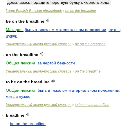
дома, авось подадите черствую булку с черного хода!
Large English-Russian phrasebook
be on the breadline
>
be on the breadline
2
Макаров:
быть в тяжелом материальном положении
,
жить в
нужде
Универсальный англо-русский словарь
be on the breadline
>
on the breadline
3
Общая лексика:
за чертой бедности
Универсальный англо-русский словарь
on the breadline
>
to be on the breadline
4
Общая лексика:
быть в тяжелом материальном положении
,
жить в нужде
Универсальный англо-русский словарь
to be on the breadline
>
breadline
5
-
be on the breadline