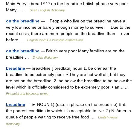
Main Entry: ↑bread * * * on the breadline british phrase very poor
Many… …
Useful english dictionary
on the breadline
— People who live on the breadline have a
very low income or barely enough money to survive. Due to the
recent crisis, there are more people on the breadline than ever
before …
English Idioms & idiomatic expressions
on the breadline
— British very poor Many families are on the
breadline …
English dictionary
breadline
— bread‧line [ˈbredlaɪn] noun 1. be on/​near the
breadline to be extremely poor: • They are not well off, but they
are not on the breadline. 2. be below the breadline to be below the
level which is officially considered to be extremely poor: • an… …
Financial and business terms
breadline
— ► NOUN 1) (usu. in phrase on the breadline) Brit.
the poorest condition in which it is acceptable to live. 2) N. Amer. a
queue of people waiting to receive free food …
English terms
dictionary