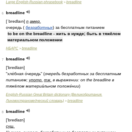
Large English-Russian phrasebook
breadline
>
breadline
6
[ʹbredlaın]
n
амер.
очередь (
безработных
) за бесплатным питанием
to be on the breadline - жить в нужде; быть в тяжёлом
материальном положении
НБАРС
breadline
>
breadline
7
['bredlaɪn]
"хле́бная о́чередь"
(
очередь безработных за бесплатным
питанием;
употр.
тж.
в выражении: on the breadline в
тяжёлом материа́льном положе́нии
)
English-Russian Great Britain dictionary (Великобритания.
Лингвострановедческий словарь)
breadline
>
breadline
8
['bredlaɪn]
сущ.