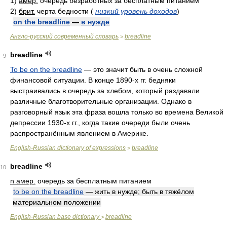
1)
амер.
очередь безработных за бесплатным питанием
2)
брит.
черта бедности
(
низкий уровень доходов
)
on the breadline
—
в нужде
Англо-русский современный словарь
breadline
>
breadline
9
To be on the breadline
— это значит быть в очень сложной
финансовой ситуации. В конце 1890-х гг. бедняки
выстраивались в очередь за хлебом, который раздавали
различные благотворительные организации. Однако в
разговорный язык эта фраза вошла только во времена Великой
депрессии 1930-х гг., когда такие очереди были очень
распространённым явлением в Америке.
English-Russian dictionary of expressions
breadline
>
breadline
10
n амер.
очередь за бесплатным питанием
to be on the breadline
— жить в нужде; быть в тяжёлом
материальном положении
English-Russian base dictionary
breadline
>