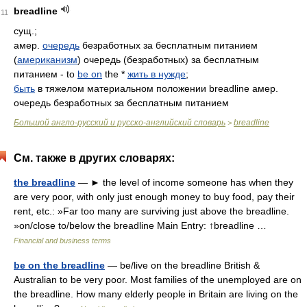
breadline
11
сущ.;
амер.
очередь
безработных за бесплатным питанием
(
американизм
) очередь (безработных) за бесплатным
питанием - to
be on
the *
жить в нужде
;
быть
в тяжелом материальном положении breadline амер.
очередь безработных за бесплатным питанием
Большой англо-русский и русско-английский словарь
breadline
>
См. также в других словарях:
the breadline
— ► the level of income someone has when they
are very poor, with only just enough money to buy food, pay their
rent, etc.: »Far too many are surviving just above the breadline.
»on/close to/below the breadline Main Entry: ↑breadline …
Financial and business terms
be on the breadline
— be/live on the breadline British &
Australian to be very poor. Most families of the unemployed are on
the breadline. How many elderly people in Britain are living on the