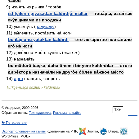
часо́в
9)
изъя́ть из ры́нка / торго́в
istifçilerin piyasadan kaldırdığı mallar
— това́ры, изъя́тые
ску́пщиками из прода́жи
10)
умыкну́ть
(
девушку
)
11)
вы́лечить, поста́вить на́ ноги
bu ilâç onu yataktan kaldırdı
— э́то лека́рство поста́вило
его́ на́ ноги
12)
дово́льно мно́го купи́ть
(
чего-л.
)
13)
назнача́ть
bu müdürü başka, daha önemli bir yere kaldırdılar — э́того
дире́ктора назнача́ли на друго́е бо́лее ва́жное ме́сто
14)
арго
стащи́ть, спере́ть
Türkçe-rusça sözlük
kaldırmak
>
© Академик, 2000-2026
18+
Обратная связь:
Техподдержка
,
Реклама на сайте
👣 Путешествия
Экспорт словарей на сайты
, сделанные на PHP,
Joomla,
Drupal,
WordPress, MODx.