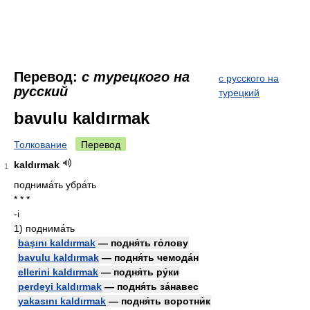
Перевод:
с турецкого на
с русского на
русский
турецкий
bavulu kaldırmak
Толкование
Перевод
kaldırmak
1
поднима́ть убра́ть
* * *
-i
1)
поднима́ть
başını kaldırmak
— подня́ть го́лову
bavulu kaldırmak
— подня́ть чемода́н
ellerini kaldırmak
— подня́ть ру́ки
perdeyi kaldırmak
— подня́ть за́навес
yakasını kaldırmak
— подня́ть воротни́к