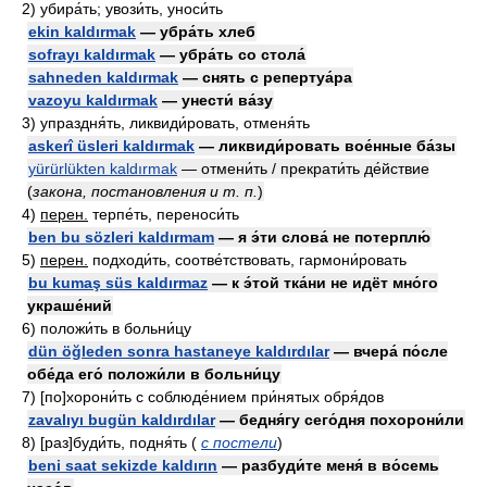
2)
убира́ть; увози́ть, уноси́ть
ekin kaldırmak
— убра́ть хлеб
sofrayı kaldırmak
— убра́ть со стола́
sahneden kaldırmak
— снять с репертуа́ра
vazoyu kaldırmak
— унести́ ва́зу
3)
упраздня́ть, ликвиди́ровать, отменя́ть
askerî üsleri kaldırmak
— ликвиди́ровать вое́нные ба́зы
yürürlükten kaldırmak
— отмени́ть / прекрати́ть де́йствие
(
закона, постановления и т. п.
)
4)
перен.
терпе́ть, переноси́ть
ben bu sözleri kaldırmam
— я э́ти слова́ не потерплю́
5)
перен.
подходи́ть, соотве́тствовать, гармони́ровать
bu kumaş süs kaldırmaz
— к э́той тка́ни не идёт мно́го
украше́ний
6)
положи́ть в больни́цу
dün öğleden sonra hastaneye kaldırdılar
— вчера́ по́сле
обе́да его́ положи́ли в больни́цу
7)
[по]хорони́ть с соблюде́нием при́нятых обря́дов
zavalıyı bugün kaldırdılar
— бедня́гу сего́дня похорони́ли
8)
[раз]буди́ть, подня́ть
(
с постели
)
beni saat sekizde kaldırın
— разбуди́те меня́ в во́семь