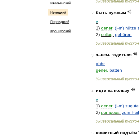
Универсальный
русско
-
Итальянский
быть
нужным
Немецкий
2
v
Персидский
1
)
gener
.
(
j
-
m
)
nütze
Французский
2
)
colloq
.
gehören
Универсальный
русско
-
з
.-
нем
.
годиться
3
abbr
gener
.
batten
Универсальный
русско
-
идти
на
пользу
4
v
1
)
gener
.
(
j
-
m
)
zugute
2
)
pompous
.
zum
Heil
Универсальный
русско
-
софитный
подъём
5