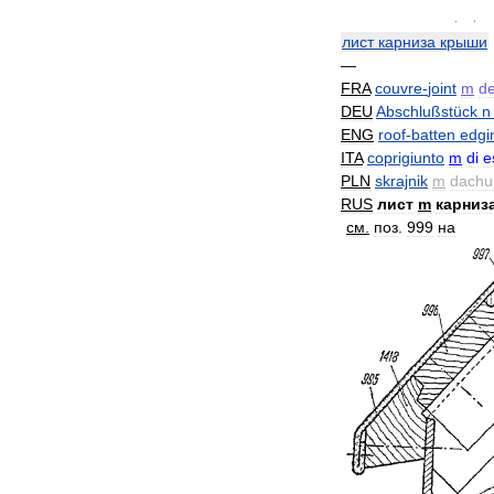
лист
карниза
крыши
—
FRA
couvre
-
joint
m
d
DEU
Abschlußstück
n
ENG
roof
-
batten
edgi
ITA
coprigiunto
m
di
e
PLN
skrajnik
m
dachu
RUS
лист
m
карниз
см
.
поз
.
999
на