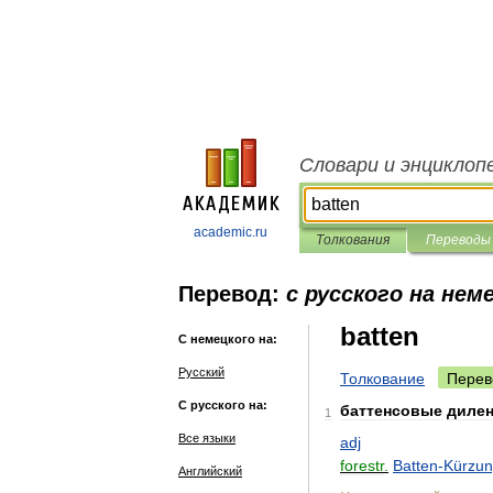
Словари и энциклоп
academic.ru
Толкования
Переводы
Перевод:
с русского на нем
batten
С немецкого на:
Русский
Толкование
Перев
С русского на:
баттенсовые
диле
1
Все языки
adj
forestr
.
Batten
-
Kürzu
Английский