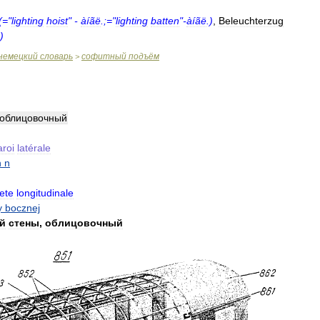
(="
lighting
hoist
" -
àíãë
.;="
lighting
batten
"-
àíãë
.)
,
Beleuchterzug
.)
немецкий
словарь
софитный
подъём
>
облицовочный
aroi
latérale
h
n
ete
longitudinale
y
bocznej
й
стены
,
облицовочный