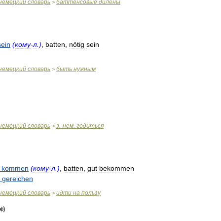
немецкий
словарь
баттенсовые
дилены
>
sein
(
кому
-
л
.)
,
batten
,
nötig
sein
немецкий
словарь
быть
нужным
>
немецкий
словарь
з
.-
нем
.
годиться
>
kommen
(
кому
-
л
.)
,
batten
,
gut
bekommen
gereichen
немецкий
словарь
идти
на
пользу
>