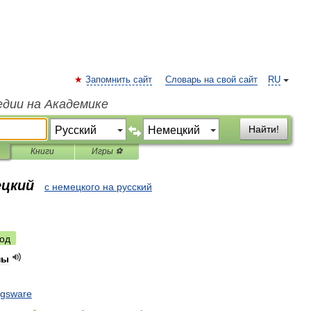
Запомнить сайт
Словарь на свой сайт
RU
едии на Академике
Найти!
Книги
Игры ⚽
ецкий
с немецкого на русский
од
ны
ngsware