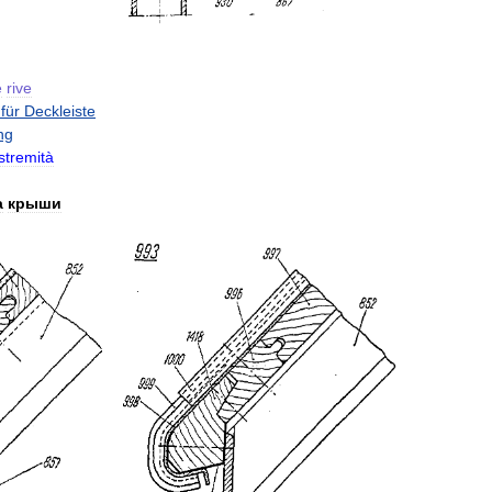
e
rive
für
Deckleiste
ng
stremità
а
крыши