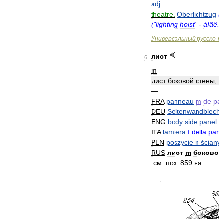
adj
theatre
.
Oberlichtzug
("
lighting
hoist
" -
àíãë
Универсальный
русско
-
лист
6
m
лист
боковой
стены
,
—
FRA
panneau
m
de
p
DEU
Seitenwandblec
ENG
body
side
panel
ITA
lamiera
f
della
par
PLN
poszycie
n
ścian
RUS
лист
m
боково
см
.
поз
.
859
на