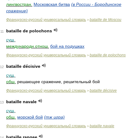
лингвостран.
Московская битва
(в России - Бородинское
сражение)
Французско-русский универсальный словарь
bataille de Moscou
>
bataille de polochons
11
сущ.
международн.отнош.
бой на подушках
Французско-русский универсальный словарь
bataille de polochons
>
bataille décisive
12
сущ.
общ.
решающее сражение, решительный бой
Французско-русский универсальный словарь
bataille décisive
>
bataille navale
13
сущ.
общ.
морской бой
(тж игра)
Французско-русский универсальный словарь
bataille navale
>
bataille rangee
14