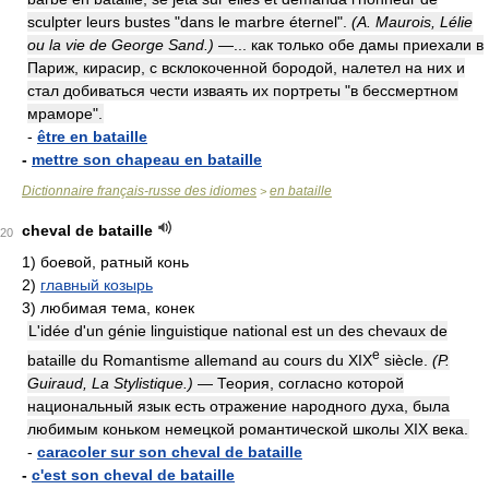
sculpter leurs bustes "dans le marbre éternel".
(A. Maurois, Lélie
ou la vie de George Sand.)
—... как только обе дамы приехали в
Париж, кирасир, с всклокоченной бородой, налетел на них и
стал добиваться чести изваять их портреты "в бессмертном
мраморе".
-
être en bataille
-
mettre son chapeau en bataille
Dictionnaire français-russe des idiomes
en bataille
>
cheval de bataille
20
1)
боевой, ратный конь
2)
главный козырь
3)
любимая тема, конек
L'idée d'un génie linguistique national est un des chevaux de
e
bataille du Romantisme allemand au cours du XIX
siècle.
(P.
Guiraud, La Stylistique.)
— Теория, согласно которой
национальный язык есть отражение народного духа, была
любимым коньком немецкой романтической школы XIX века.
-
caracoler sur son cheval de bataille
-
c'est son cheval de bataille