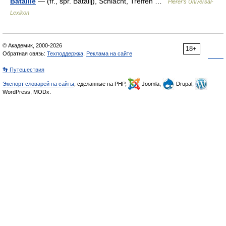
Bataille
— (fr., spr. Batallj), Schlacht, Treffen …
Pierer's Universal-
Lexikon
© Академик, 2000-2026
18+
Обратная связь:
Техподдержка
,
Реклама на сайте
👣 Путешествия
Экспорт словарей на сайты
, сделанные на PHP,
Joomla,
Drupal,
WordPress, MODx.