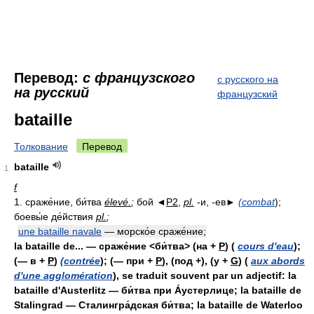
Перевод:
с французского
с русского на
на русский
французский
bataille
Толкование
Перевод
bataille
1
f
1. сраже́ние, би́тва
élevé.
;
бой ◄
P2
,
pl.
-и, -ев►
(combat
);
боевы́е де́йствия
pl.
;
une bataille navale
— морско́е сраже́ние;
la bataille de... — сраже́ние <би́тва> (на +
P
) (
cours d'eau
);
(— в +
P
)
(contrée
); (— при +
P
), (под +), (у +
G
) (
aux abords
d'une agglomération
), se traduit souvent par un adjectif: la
bataille d'Austerlitz — би́тва при А́устерлице; la bataille de
Stalingrad — Сталингра́дская би́тва; la bataille de Waterloo