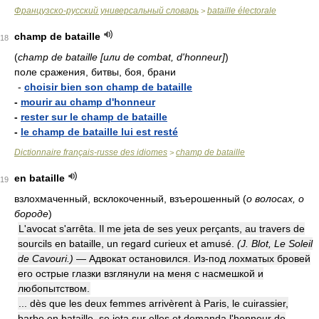
Французско-русский универсальный словарь
bataille électorale
>
champ de bataille
18
(
champ de bataille [или de combat, d'honneur]
)
поле сражения, битвы, боя, брани
-
choisir bien son champ de bataille
-
mourir au champ d'honneur
-
rester sur le champ de bataille
-
le champ de bataille lui est resté
Dictionnaire français-russe des idiomes
champ de bataille
>
en bataille
19
взлохмаченный, всклокоченный, взъерошенный
(
о волосах, о
бороде
)
L'avocat s'arrêta. Il me jeta de ses yeux perçants, au travers de
sourcils en bataille, un regard curieux et amusé.
(J. Blot, Le Soleil
de Cavouri.)
— Адвокат остановился. Из-под лохматых бровей
его острые глазки взглянули на меня с насмешкой и
любопытством.
... dès que les deux femmes arrivèrent à Paris, le cuirassier,
barbe en bataille, se jeta sur elles et demanda l'honneur de