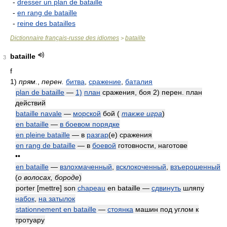
-
dresser un plan de bataille
-
en rang de bataille
-
reine des batailles
Dictionnaire français-russe des idiomes
bataille
>
bataille
3
f
1)
прям.
,
перен.
битва
,
сражение
,
баталия
plan de bataille
—
1)
план
сражения, боя 2) перен. план
действий
bataille navale
—
морской
бой
(
также игра
)
en bataille
—
в боевом порядке
en pleine bataille
— в
разгар
(е) сражения
en rang de bataille
— в
боевой
готовности, наготове
••
en bataille
—
взлохмаченный
,
всклокоченный
,
взъерошенный
(
о волосах, бороде
)
porter [mettre] son
chapeau
en bataille —
сдвинуть
шляпу
набок
,
на затылок
stationnement en bataille
—
стоянка
машин под углом к
тротуару