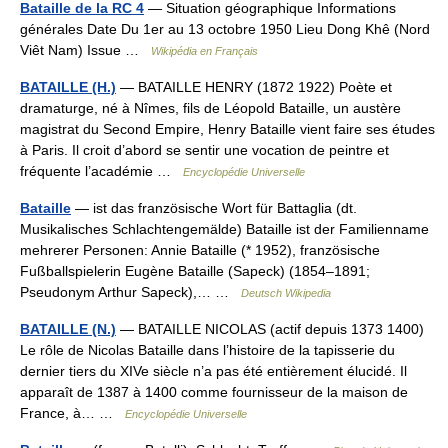
Bataille de la RC 4
— Situation géographique Informations
générales Date Du 1er au 13 octobre 1950 Lieu Dong Khê (Nord
Viêt Nam) Issue …
Wikipédia en Français
BATAILLE (H.)
— BATAILLE HENRY (1872 1922) Poète et
dramaturge, né à Nîmes, fils de Léopold Bataille, un austère
magistrat du Second Empire, Henry Bataille vient faire ses études
à Paris. Il croit d’abord se sentir une vocation de peintre et
fréquente l’académie …
Encyclopédie Universelle
Bataille
— ist das französische Wort für Battaglia (dt.
Musikalisches Schlachtengemälde) Bataille ist der Familienname
mehrerer Personen: Annie Bataille (* 1952), französische
Fußballspielerin Eugène Bataille (Sapeck) (1854–1891;
Pseudonym Arthur Sapeck),… …
Deutsch Wikipedia
BATAILLE (N.)
— BATAILLE NICOLAS (actif depuis 1373 1400)
Le rôle de Nicolas Bataille dans l’histoire de la tapisserie du
dernier tiers du XIVe siècle n’a pas été entièrement élucidé. Il
apparaît de 1387 à 1400 comme fournisseur de la maison de
France, à… …
Encyclopédie Universelle