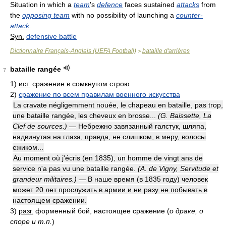
Situation in which a
team
's
defence
faces sustained
attacks
from
the
opposing team
with no possibility of launching a
counter-
attack
.
Syn.
defensive battle
Dictionnaire Français-Anglais (UEFA Football)
bataille d'arrières
>
bataille rangée
7
1)
ист.
сражение в сомкнутом строю
2)
сражение по всем правилам военного искусства
La cravate négligemment nouée, le chapeau en bataille, pas trop,
une bataille rangée, les cheveux en brosse...
(G. Baissette, La
Clef de sources.)
— Небрежно завязанный галстук, шляпа,
надвинутая на глаза, правда, не слишком, в меру, волосы
ежиком...
Au moment où j'écris (en 1835), un homme de vingt ans de
service n'a pas vu une bataille rangée.
(A. de Vigny, Servitude et
grandeur militaires.)
— В наше время (в 1835 году) человек
может 20 лет прослужить в армии и ни разу не побывать в
настоящем сражении.
3)
разг.
форменный бой, настоящее сражение
(
о драке, о
споре и т.п.
)