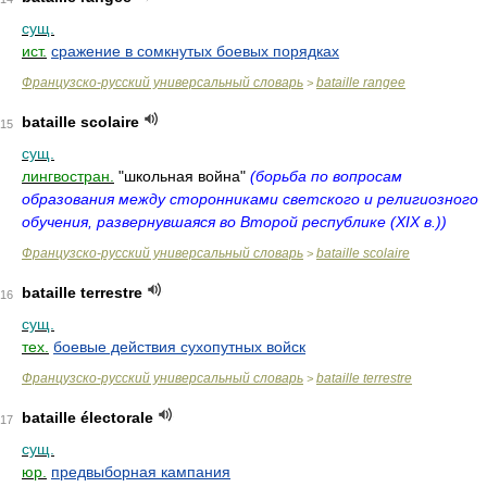
сущ.
ист.
сражение в сомкнутых боевых порядках
Французско-русский универсальный словарь
bataille rangee
>
bataille scolaire
15
сущ.
лингвостран.
"школьная война"
(борьба по вопросам
образования между сторонниками светского и религиозного
обучения, развернувшаяся во Второй республике (XIX в.))
Французско-русский универсальный словарь
bataille scolaire
>
bataille terrestre
16
сущ.
тех.
боевые действия сухопутных войск
Французско-русский универсальный словарь
bataille terrestre
>
bataille électorale
17
сущ.
юр.
предвыборная кампания