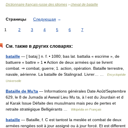
Dictionnaire français-russe des idiomes
cheval de bataille
>
Страницы
Следующая
→
1
2
3
4
5
6
7
См. также в других словарях:
bataille
— [ bataj ] n. f. • 1080; bas lat. battalia « escrime », de
battuere « battre » 1 ♦ Action de deux armées qui se livrent
combat. ⇒ combat, guerre; 1. action, opération. Bataille terrestre,
navale, aérienne. La bataille de Stalingrad. Livrer… …
Encyclopédie
Universelle
Bataille de Mu'ta
— Informations générales Date Août/Septembre
629, le 8 de Jumada al Awwal Lieu Mu ta, à l est du Jourdain et d
al Karak Issue Défaite des musulmans mais peu de pertes et
retraite stratégique Belligérants …
Wikipédia en Français
bataille
— Bataille, f. C est tantost la meslée et combat de deux
armées rengées soit à jour assigné ou à jour forcé. Et est different