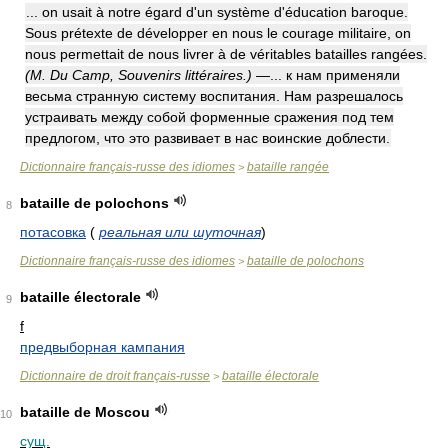
... on usait à notre égard d'un système d'éducation baroque.
Sous prétexte de développer en nous le courage militaire, on
nous permettait de nous livrer à de véritables batailles rangées.
(M. Du Camp, Souvenirs littéraires.)
—... к нам применяли
весьма странную систему воспитания. Нам разрешалось
устраивать между собой форменные сражения под тем
предлогом, что это развивает в нас воинские доблести.
Dictionnaire français-russe des idiomes
bataille rangée
>
bataille de polochons
8
потасовка
(
реальная или шуточная
)
Dictionnaire français-russe des idiomes
bataille de polochons
>
bataille électorale
9
f
предвыборная кампания
Dictionnaire de droit français-russe
bataille électorale
>
bataille de Moscou
10
сущ.