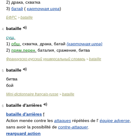
2)
драка, схватка
3)
батай
(
карточная игра
)
БФРС
bataille
>
bataille
4
сущ.
1)
общ.
схватка, драка, батай
(карточная игра)
2)
прям.перен.
баталия, сражение, битва
Французско-русский универсальный словарь
bataille
>
bataille
5
битва
бой
Mini-dictionnaire français-russe
bataille
>
bataille d'arrières
6
bataille d'arrières
f
Action menée contre les
attaques
répétées de l'
équipe adverse
,
sans avoir la possibilité de
contre-attaquer
.
rearguard action