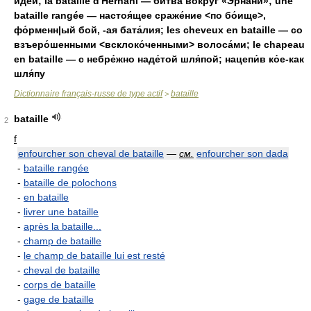
иде́й; la bataille d'Hernani — би́тва вокру́г «Эрнани́»; une
bataille rangée — настоя́щее сраже́ние <по бо́ище>,
фо́рменн|ый бой, -ая бата́лия; les cheveux en bataille — со
взъеро́шенными <всклоко́ченными> волоса́ми; le chapeau
en bataille — с небре́жно наде́той шля́пой; нацепи́в ко́е-как
шля́пу
Dictionnaire français-russe de type actif
bataille
>
bataille
2
f
enfourcher son cheval de bataille
—
см.
enfourcher son dada
-
bataille rangée
-
bataille de polochons
-
en bataille
-
livrer une bataille
-
après la bataille...
-
champ de bataille
-
le champ de bataille lui est resté
-
cheval de bataille
-
corps de bataille
-
gage de bataille