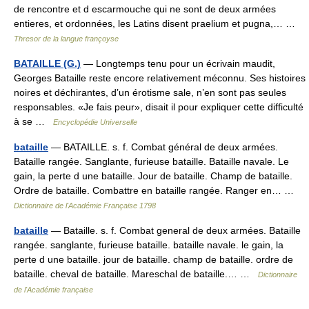
de rencontre et d escarmouche qui ne sont de deux armées
entieres, et ordonnées, les Latins disent praelium et pugna,… …
Thresor de la langue françoyse
BATAILLE (G.)
— Longtemps tenu pour un écrivain maudit,
Georges Bataille reste encore relativement méconnu. Ses histoires
noires et déchirantes, d’un érotisme sale, n’en sont pas seules
responsables. «Je fais peur», disait il pour expliquer cette difficulté
à se …
Encyclopédie Universelle
bataille
— BATAILLE. s. f. Combat général de deux armées.
Bataille rangée. Sanglante, furieuse bataille. Bataille navale. Le
gain, la perte d une bataille. Jour de bataille. Champ de bataille.
Ordre de bataille. Combattre en bataille rangée. Ranger en… …
Dictionnaire de l'Académie Française 1798
bataille
— Bataille. s. f. Combat general de deux armées. Bataille
rangée. sanglante, furieuse bataille. bataille navale. le gain, la
perte d une bataille. jour de bataille. champ de bataille. ordre de
bataille. cheval de bataille. Mareschal de bataille.… …
Dictionnaire
de l'Académie française