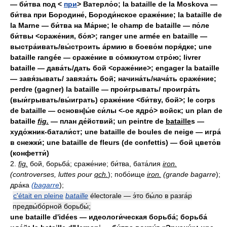
— би́тва под <
при
> Ватерло́о; la bataille de la Moskova —
би́тва при Бородине́, Бороди́нское сраже́ние; la bataille de
la Marne — би́тва на Ма́рне; le champ de bataille — по́ле
би́твы <сраже́ния, бо́я>; ranger une armée en bataille —
выстра́ивать/вы́строить а́рмию в боево́м поря́дке; une
bataille rangée — сраже́ние в со́мкнутом стро́ю; livrer
bataille — дава́ть/дать бой <сраже́ние>; engager la bataille
— завя́зывать/ завяза́ть бой; начина́ть/нача́ть сраже́ние;
perdre (gagner) la bataille — прои́грывать/ проигра́ть
(выи́грывать/вы́играть) сраже́ние <би́тву, бой>; le corps
de bataille — основн|ы́е си́лы <-ое ядро́> войск; un plan de
bataille
fig.
— план де́йствий; un peintre de
bataille
s —
худо́жник-батали́ст; une bataille de boules de neige — игра́
в снежки́; une bataille de fleurs (de confettis) — бой цвето́в
(конфетти́)
2.
fig.
бой, борьба́; сраже́ние; би́тва, бата́лия
iron.
(controverses, luttes pour
qch.
); побо́ище
iron.
(grande bagarre
);
дра́ка
(bagarre
);
c'était en pleine
bataille
électorale — э́то бы́ло в разга́р
предвы́бо́рной борьбы́;
une bataille d'idées — идеологи́ческая борьба́; борьба́