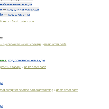
еобразователь
кода
de
—
код
длины
команды
de
—
код
элемента
tionary
basic
order
code
>
ды
и
русско
-
английский
словарь
basic
order
code
>
ника:
код
основной
команды
усский
словарь
basic
order
code
>
ды
ry
of
computer
science
and
programming
basic
order
code
>
ды