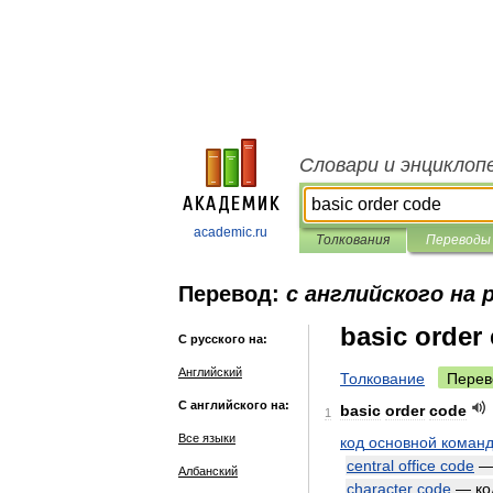
Словари и энциклоп
academic.ru
Толкования
Переводы
Перевод:
с английского на 
basic order
С русского на:
Английский
Толкование
Перев
С английского на:
basic
order
code
1
Все языки
код
основной
коман
central
office
code
Албанский
character
code
—
ко