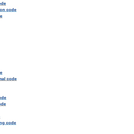
ode
ion
code
e
e
mal
code
ode
ode
e
ing
code