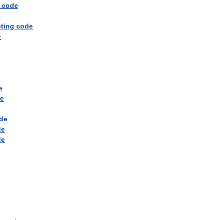
code
e
cting
code
e
e
e
de
de
de