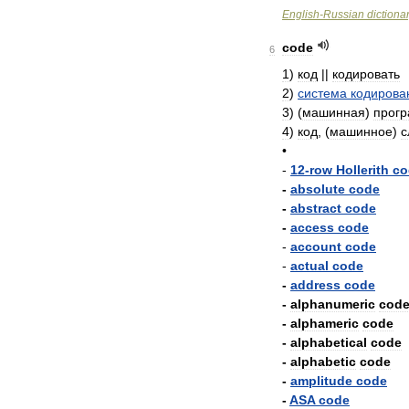
English
-
Russian
dictiona
code
6
1
)
код
||
кодировать
2
)
система
кодирова
3
)
(
машинная
)
прог
4
)
код
, (
машинное
)
с
•
-
12
-
row
Hollerith
co
-
absolute
code
-
abstract
code
-
access
code
-
account
code
-
actual
code
-
address
code
-
alphanumeric
cod
-
alphameric
code
-
alphabetical
code
-
alphabetic
code
-
amplitude
code
-
ASA
code