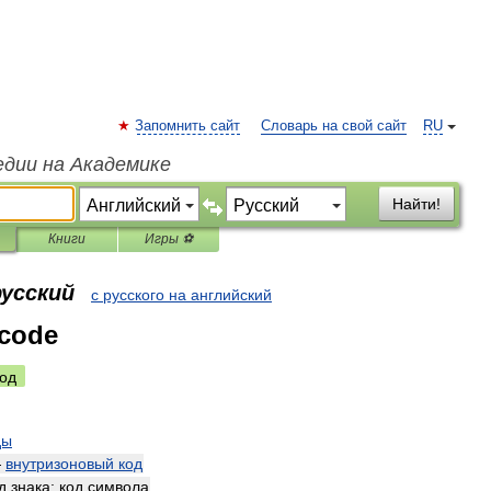
Запомнить сайт
Словарь на свой сайт
RU
едии на Академике
Найти!
Книги
Игры ⚽
русский
с русского на английский
 code
од
ды
—
внутризоновый
код
д
знака
;
код
символа