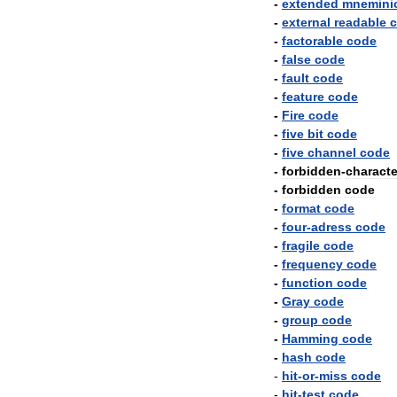
-
extended
mnemini
-
external
readable
-
factorable
code
-
false
code
-
fault
code
-
feature
code
-
Fire
code
-
five
bit
code
-
five
channel
code
-
forbidden
-
characte
-
forbidden
code
-
format
code
-
four
-
adress
code
-
fragile
code
-
frequency
code
-
function
code
-
Gray
code
-
group
code
-
Hamming
code
-
hash
code
-
hit
-
or
-
miss
code
-
hit
-
test
code