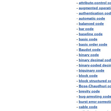
-
attribute
-
control
c
-
augmented
operat
-
authentication
cod
-
automatic
code
-
balanced
code
-
bar
code
-
baseline
code
-
basic
code
-
basic
order
code
-
Baudot
code
-
binary
code
-
binary
decimal
cod
-
binary
-
coded
deci
-
biquinary
code
-
block
code
-
block
structured
c
-
Bose
-
Chaudhuri
c
-
brevity
code
-
bug
-
arresting
cod
-
burst
error
correct
-
cable
code