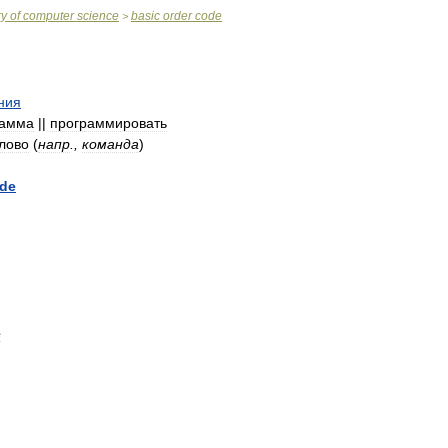
ry
of
computer
science
basic
order
code
>
ния
рамма
||
программировать
лово
(
напр
.,
команда
)
de
e