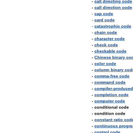
-
call
directing
code
-
call
direction
code
-
cap
code
-
card
code
-
catastrophic
code
-
chain
code
-
character
code
-
check
code
-
checkable
code
-
Chinese
binary
co
-
color
code
-
column
binary
cod
-
comma
-
free
code
-
command
code
-
compiler
-
produced
-
completion
code
-
computer
code
-
conditional
code
-
condition
code
-
constant
ratio
cod
-
continuous
progre
-
control
code