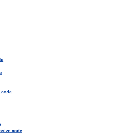
de
e
code
e
ssive
code