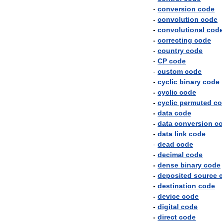
-
conversion
code
-
convolution
code
-
convolutional
cod
-
correcting
code
-
country
code
-
CP
code
-
custom
code
-
cyclic
binary
code
-
cyclic
code
-
cyclic
permuted
co
-
data
code
-
data
conversion
c
-
data
link
code
-
dead
code
-
decimal
code
-
dense
binary
code
-
deposited
source
-
destination
code
-
device
code
-
digital
code
-
direct
code