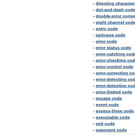
-
directing
character
-
dot
-
and
-
dash
cod
-
double
-
error
corre
-
eight
channel
cod
-
entry
code
-
epilogue
code
-
error
code
-
error
status
code
-
error
-
catching
cod
-
error
-
checking
cod
-
error
-
control
code
-
error
-
correcting
co
-
error
-
detecting
co
-
error
-
detection
co
-
error
-
limited
code
-
escape
code
-
event
code
-
excess
-
three
code
-
executable
code
-
exit
code
-
exponent
code