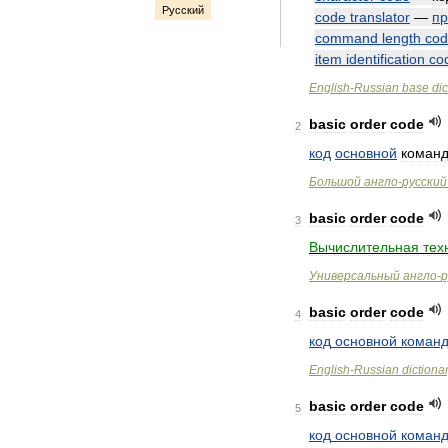
Русский
code
translator
—
пр
command
length
co
item
identification
co
English
-
Russian
base
dic
basic
order
code
2
код
основной
коман
Большой
англо
-
русский
basic
order
code
3
Вычислительная
тех
Универсальный
англо
-
р
basic
order
code
4
код
основной
коман
English
-
Russian
dictiona
basic
order
code
5
код
основной
коман