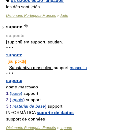
◆
os dados estão lançados
les dés sont jetés
Dicionário Português-Francês
dado
>
suporte
5
su.por.te
[sup‘ɔrti]
sm
support, soutien.
* * *
suporte
[su`pɔxtʃi]
Substantivo masculino
support
masculin
* * *
suporte
nome masculino
1
(base)
support
2
(
apoio
)
support
3
(
material de base
)
support
INFORMÁTICA
suporte de dados
support de données
Dicionário Português-Francês
suporte
>