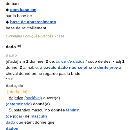
de base
◆
com base em
sur la base de
◆
base de abastecimento
base de ravitaillement
Dicionário Português-Francês
base
>
dado
4
da.do
[d‘adu]
sm
1
donnée.
2
dé.
lance de dados
/ coup de dés. •
adj
1
donné.
2
aimable.
a cavalo dado não se olha o dente
prov
à
cheval donné on ne regarde pas la bride.
* * *
dado, da
[`dadu, da]
Adjetivo
(sociável)
ouvert(e)
(determinado)
donné(e)
Substantivo masculino
donnée
féminin
(de jogar)
dé
masculin
dado que
étant donné que
dados