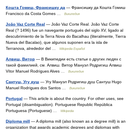
Кошта Гомиш, Франсишку да
— Франсишку да Кошта Гомиш
Francisco da Costa Gomes …
Википедия
João Vaz Corte Real
— João Vaz Corte Real. João Vaz Corte
Real (? 1496) fue un navegante portugués del siglo XV, ligado al
descubrimiento de la Terra Nova do Bacalhau (literalmente, Tierra
Nueva del Bacalao), que algunos suponen era la isla de
Terranova, alrededor del …
Wikipedia Español
Алвиш, Витор
— В Википедии есть статьи о других людях с
такой фамилией, см. Алвиш. Витор Мануэл Родригиш Алвиш
Vítor Manuel Rodrigues Alves …
Википедия
Сантуш, Угу душ
— Угу Мануэл Родригиш душ Сантуш Hugo
Manuel Rodrigues dos Santos …
Википедия
Portugal
— This article is about the country. For other uses, see
Portugal (disambiguation). Portuguese Republic República
Portuguesa (Portuguese) …
Wikipedia
Diploma mill
— A diploma mill (also known as a degree mill) is an
organization that awards academic degrees and diplomas with