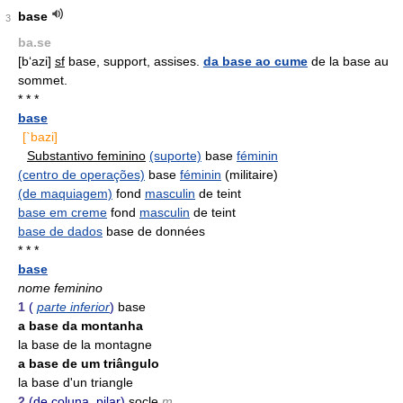
base
3
ba.se
[b‘azi]
sf
base, support, assises.
da base ao cume
de la base au
sommet.
* * *
base
[`bazi]
Substantivo feminino
(suporte)
base
féminin
(centro de operações)
base
féminin
(militaire)
(de maquiagem)
fond
masculin
de teint
base em creme
fond
masculin
de teint
base de dados
base de données
* * *
base
nome feminino
1
(
parte inferior
)
base
a base da montanha
la base de la montagne
a base de um triângulo
la base d'un triangle
2
(de coluna, pilar)
socle
m.