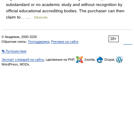
substandard or no academic study and without recognition by
official educational accrediting bodies. The purchaser can then
claim to… …
Wikipedia
© Академик, 2000-2026
18+
Обратная связь:
Техподдержка
,
Реклама на сайте
👣 Путешествия
Экспорт словарей на сайты
, сделанные на PHP,
Joomla,
Drupal,
WordPress, MODx.