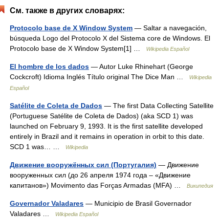
См. также в других словарях:
Protocolo base de X Window System
— Saltar a navegación,
búsqueda Logo del Protocolo X del Sistema core de Windows. El
Protocolo base de X Window System[1] …
Wikipedia Español
El hombre de los dados
— Autor Luke Rhinehart (George
Cockcroft) Idioma Inglés Título original The Dice Man …
Wikipedia
Español
Satélite de Coleta de Dados
— The first Data Collecting Satellite
(Portuguese Satélite de Coleta de Dados) (aka SCD 1) was
launched on February 9, 1993. It is the first satellite developed
entirely in Brazil and it remains in operation in orbit to this date.
SCD 1 was… …
Wikipedia
Движение вооружённых сил (Португалия)
— Движение
вооруженных сил (до 26 апреля 1974 года – «Движение
капитанов») Movimento das Forças Armadas (MFA) …
Википедия
Governador Valadares
— Municipio de Brasil Governador
Valadares …
Wikipedia Español