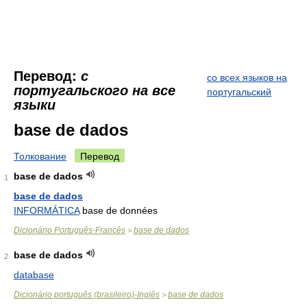
Перевод:
с
со всех языков на
португальского на все
португальский
языки
base de dados
Толкование
Перевод
base de dados
1
base de dados
INFORMÁTICA
base de données
Dicionário Português-Francês
base de dados
>
base de dados
2
database
Dicionário português (brasileiro)-Inglês
base de dados
>