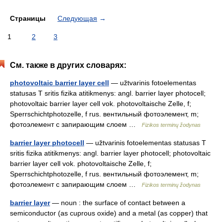
Страницы
Следующая
→
1
2
3
См. также в других словарях:
photovoltaic barrier layer cell
— užtvarinis fotoelementas
statusas T sritis fizika atitikmenys: angl. barrier layer photocell;
photovoltaic barrier layer cell vok. photovoltaische Zelle, f;
Sperrschichtphotozelle, f rus. вентильный фотоэлемент, m;
фотоэлемент с запирающим слоем …
Fizikos terminų žodynas
barrier layer photocell
— užtvarinis fotoelementas statusas T
sritis fizika atitikmenys: angl. barrier layer photocell; photovoltaic
barrier layer cell vok. photovoltaische Zelle, f;
Sperrschichtphotozelle, f rus. вентильный фотоэлемент, m;
фотоэлемент с запирающим слоем …
Fizikos terminų žodynas
barrier layer
— noun : the surface of contact between a
semiconductor (as cuprous oxide) and a metal (as copper) that