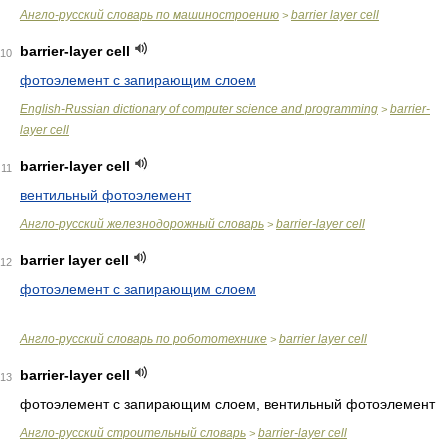
Англо-русский словарь по машиностроению
barrier layer cell
>
barrier-layer cell
10
фотоэлемент с запирающим слоем
English-Russian dictionary of computer science and programming
barrier-
>
layer cell
barrier-layer cell
11
вентильный фотоэлемент
Англо-русский железнодорожный словарь
barrier-layer cell
>
barrier layer cell
12
фотоэлемент с запирающим слоем
Англо-русский словарь по робототехнике
barrier layer cell
>
barrier-layer cell
13
фотоэлемент с запирающим слоем, вентильный фотоэлемент
Англо-русский строительный словарь
barrier-layer cell
>