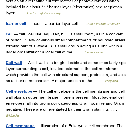
acts as an alternating current rectifier or photovoltaic cell when
included in a circuit * * * barrier layer (electronics) see ↑depletion
layer… …
Useful english dictionary
barrier cell
— noun : a barrier layer cell …
Useful english dictionary
cell
— cell1 cell like, adj. /sel/, n. 1. a small room, as in a convent
or prison. 2. any of various small compartments or bounded areas
forming part of a whole. 3. a small group acting as a unit within a
larger organization: a local cell of the… …
Universalium
Cell wall
— A cell wall is a tough, flexible and sometimes fairly rigid
layer surrounding a cell, located external to the cell membrane,
which provides the cell with structural support, protection, and acts
as a filtering mechanism. A major function of the… …
Wikipedia
Cell envelope
— The cell envelope is the cell membrane and cell
wall plus an outer membrane, if one is present. Most bacterial cell
envelopes fall into two major categories: Gram positive and Gram
negative. These are differentiated by their Gram staining… …
Wikipedia
Cell membrane
— Illustration of a Eukaryotic cell membrane The