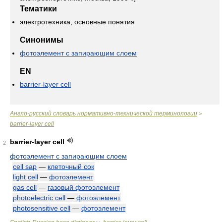
Тематики
электротехника, основные понятия
Синонимы
фотоэлемент с запирающим слоем
EN
barrier-layer cell
Англо-русский словарь нормативно-технической терминологии
>
barrier-layer cell
barrier-layer cell
2
фотоэлемент с запирающим слоем
cell sap
—
клеточный сок
light cell
—
фотоэлемент
gas cell
—
газовый фотоэлемент
photoelectric cell
—
фотоэлемент
photosensitive cell
—
фотоэлемент