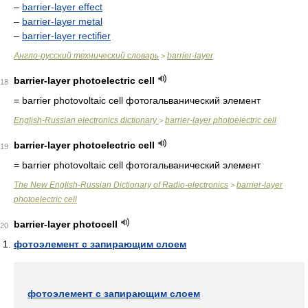
–
barrier-layer effect
–
barrier-layer metal
–
barrier-layer rectifier
Англо-русский технический словарь
barrier-layer
>
barrier-layer photoelectric cell
18
= barrier photovoltaic cell
фотогальванический элемент
English-Russian electronics dictionary
barrier-layer photoelectric cell
>
barrier-layer photoelectric cell
19
= barrier photovoltaic cell
фотогальванический элемент
The New English-Russian Dictionary of Radio-electronics
barrier-layer
>
photoelectric cell
barrier-layer photocell
20
фотоэлемент с запирающим слоем
фотоэлемент с запирающим слоем