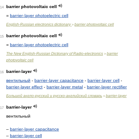
barrier photovoltaic cell
14
=
barrier-layer photoelectric cell
English-Russian electronics dictionary
barrier photovoltaic cell
>
barrier photovoltaic cell
15
=
barrier-layer photoelectric cell
The New English-Russian Dictionary of Radio-electronics
barrier
>
photovoltaic cell
barrier-layer
16
вентильный
-
barrier-layer capacitance
-
barrier-layer cell
-
barrier-layer effect
-
barrier-layer metal
-
barrier-layer rectifier
Большой англо-русский и русско-английский словарь
barrier-layer
>
barrier-layer
17
вентильный
–
barrier-layer capacitance
–
barrier-layer cell