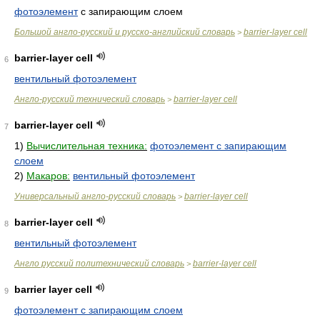
фотоэлемент
с запирающим слоем
Большой англо-русский и русско-английский словарь
barrier-layer cell
>
barrier-layer cell
6
вентильный фотоэлемент
Англо-русский технический словарь
barrier-layer cell
>
barrier-layer cell
7
1)
Вычислительная техника:
фотоэлемент с запирающим
слоем
2)
Макаров:
вентильный фотоэлемент
Универсальный англо-русский словарь
barrier-layer cell
>
barrier-layer cell
8
вентильный фотоэлемент
Англо русский политехнический словарь
barrier-layer cell
>
barrier layer cell
9
фотоэлемент с запирающим слоем