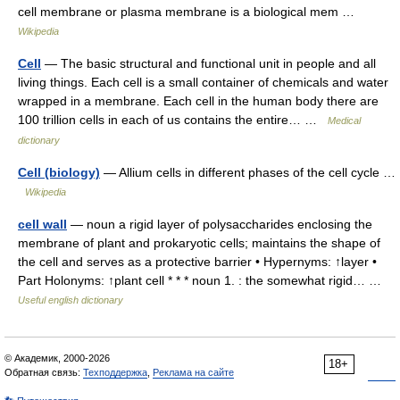
cell membrane or plasma membrane is a biological mem …
Wikipedia
Cell
— The basic structural and functional unit in people and all
living things. Each cell is a small container of chemicals and water
wrapped in a membrane. Each cell in the human body there are
100 trillion cells in each of us contains the entire… …
Medical
dictionary
Cell (biology)
— Allium cells in different phases of the cell cycle …
Wikipedia
cell wall
— noun a rigid layer of polysaccharides enclosing the
membrane of plant and prokaryotic cells; maintains the shape of
the cell and serves as a protective barrier • Hypernyms: ↑layer •
Part Holonyms: ↑plant cell * * * noun 1. : the somewhat rigid… …
Useful english dictionary
© Академик, 2000-2026
18+
Обратная связь:
Техподдержка
,
Реклама на сайте