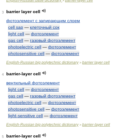
English-Russian base dictionary
barrier-layer cell
>
barrier layer cell
3
фотоэлемент с запирающим слоем
cell sap
—
клеточный сок
light cell
—
фотоэлемент
gas cell
—
газовый фотоэлемент
photoelectric cell
—
фотоэлемент
photosensitive cell
—
фотоэлемент
English-Russian big polytechnic dictionary
barrier layer cell
>
barrier-layer cell
4
вентильный фотоэлемент
light cell
—
фотоэлемент
gas cell
—
газовый фотоэлемент
photoelectric cell
—
фотоэлемент
photosensitive cell
—
фотоэлемент
light-sensitive cell
—
фотоэлемент
English-Russian big polytechnic dictionary
barrier-layer cell
>
barrier-layer cell
5