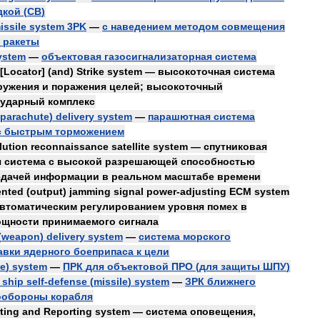
дкой
(
СВ
)
issile
system
3PK
—
с
наведением
методом
совмещения
ракеты
ystem
—
объектовая
газосигнализаторная
система
[
Locator
] (
and
)
Strike
system
—
высокоточная
система
ружения
и
поражения
целей
;
высокоточный
ударный
комплекс
parachute
)
delivery
system
—
парашютная
система
с
быстрым
торможением
lution
reconnaissance
satellite
system
—
спутниковая
я
система
с
высокой
разрешающей
способностью
едачей
информации
в
реальном
масштабе
времени
ented
(
output
)
jamming
signal
power
-
adjusting
ECM
system
втоматическим
регулированием
уровня
помех
в
ощности
принимаемого
сигнала
(
weapon
)
delivery
system
—
система
морского
авки
ядерного
боеприпаса
к
цели
le
)
system
—
ПРК
для
объектовой
ПРО
(
для
защиты
ШПУ
)
ship
self
-
defense
(
missile
)
system
—
ЗРК
ближнего
ообороны
корабля
ting
and
Reporting
system
—
система
оповещения
,