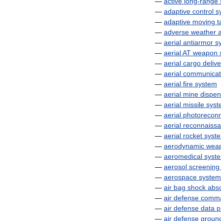
—
active
long
-
range
—
adaptive
control
s
—
adaptive
moving
t
—
adverse
weather
a
—
aerial
antiarmor
s
—
aerial
AT
weapon
—
aerial
cargo
delive
—
aerial
communicat
—
aerial
fire
system
—
aerial
mine
dispen
—
aerial
missile
syst
—
aerial
photorecon
—
aerial
reconnaiss
—
aerial
rocket
syst
—
aerodynamic
wea
—
aeromedical
syst
—
aerosol
screening
—
aerospace
system
—
air
bag
shock
abs
—
air
defense
comm
—
air
defense
data
p
—
air
defense
groun