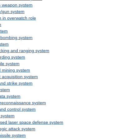
e
weapon
system
e
/
gun
system
m
in
overwatch
role
m
stem
bombing
system
stem
cking
and
ranging
system
rding
system
ile
system
d
mining
system
t
acquisition
system
and
strike
system
ystem
ata
system
reconnaissance
system
and
control
system
system
sed
laser
space
defense
system
egic
attack
system
issile
system