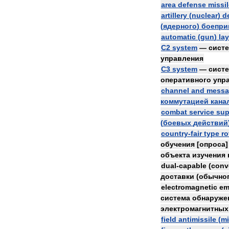
area
defense
missi
artillery
(
nuclear
)
d
(
ядерного
)
боепри
automatic
(
gun
)
la
C2
system
—
сист
управления
C3
system
—
сист
оперативного
упр
channel
and
messa
коммутацией
кана
combat
service
sup
(
боевых
действий
country
-
fair
type
ro
обучения
[
опроса
объекта
изучения
dual
-
capable
(
conv
доставки
(
обычно
electromagnetic
em
система
обнаруже
электромагнитных
field
antimissile
(
mi