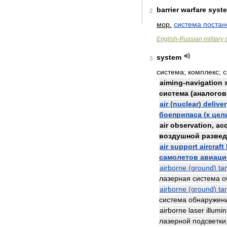
barrier
warfare
syst
2
мор
.
система
постан
English
-
Russian
military
system
3
система
;
комплекс
;
с
aiming
-
navigation
система
(
аналогов
air
(
nuclear
)
delive
боеприпаса
(
к
цел
air
observation
,
acq
воздушной
развед
air
support
aircraft
самолетов
авиаци
airborne
(
ground
)
ta
лазерная
система
о
airborne
(
ground
)
ta
система
обнаружен
airborne
laser
illumi
лазерной
подсветки