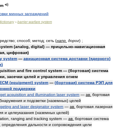
em
овки
минных
заграждений
dictionary
barrier
warfare
system
>
редство
;
способ
;
метод
;
сеть
(
напр
.
дорог
)
;
system
(
analog
,
digital
) —
прицельно
-
навигационная
ая
,
цифровая
)
ry
system
—
авиационная
система
доставки
(
ядерного
)
и
)
uisition
and
fire
control
system
— (
бортовая
)
система
ки
,
засечки
целей
и
управления
огнем
ECM
(
equipment
)
system
—
(
бортовая
)
система
РЭП
для
онной
поддержки
rget
acquisition
and
illumination
laser
system
—
ав
.
бортовая
бнаружения
и
подсветки
(
наземных
)
целей
rgeting
and
laser
designator
system
—
ав
.
бортовая
лазерная
ия
и
целеуказания
(
наземных
целей
)
nation
,
ranging
and
tracking
system
—
ав
.
бортовая
система
,
определения
дальности
и
сопровождения
цели