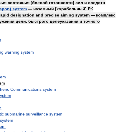
ния
состояния
[
боевой
готовности
]
сил
и
средств
apon
)
system
—
наземный
[
корабельный
]
РК
rapid
designation
and
precise
aiming
system
—
комплекс
ужения
цели
,
быстрого
целеуказания
и
точного
m
ng
warning
system
tem
tem
heric
Communications
system
system
m
ic
submarine
surveillance
system
system
tem