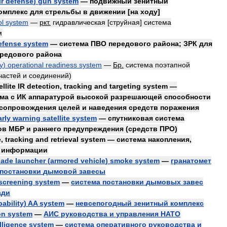
ir
defense
)
gun
system
—
подвижный
зенитный
омплекс
для
стрельбы
в
движении
[
на
ходу
]
ol
system
—
ркт
.
гидравлическая
[
струйная
]
система
м
efense
system
—
система
ПВО
передового
района
;
ЗРК
для
редового
района
ty
)
operational
readiness
system
—
Бр
.
система
поэтапной
частей
и
соединений
)
ellite
IR
detection
,
tracking
and
targeting
system
—
ема
с
ИК
аппаратурой
высокой
разрешающей
способности
сопровождения
целей
и
наведения
средств
поражения
arly
warning
satellite
system
—
спутниковая
система
ов
МБР
и
раннего
предупреждения
(
средств
ПРО
)
e
,
tracking
and
retrieval
system
—
система
накопления
,
информации
nade
launcher
(
armored
vehicle
)
smoke
system
—
гранатомет
постановки
дымовой
завесы
screening
system
—
система
постановки
дымовых
завес
ади
pability
)
AA
system
—
невсепогодный
зенитный
комплекс
on
system
—
АИС
руководства
и
управления
НАТО
lligence
system
—
система
оперативного
руководства
и