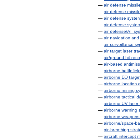
—
air
defense
missil
—
air
defense
missil
—
air
defense
syste
—
air
defense
syste
—
air
defense
/
AT
sy
—
air
navigation
and
—
air
surveillance
sy
—
air
target
laser
tra
—
air
/
ground
hit
reco
—
air
-
based
antimiss
—
airborne
battlefiel
—
airborne
EO
targe
—
airborne
location
—
airborne
mining
s
—
airborne
tactical
d
—
airborne
UV
laser
—
airborne
warning
—
airborne
weapons
—
airborne
/
space
-
ba
—
air
-
breathing
strat
—
aircraft
intercept
m