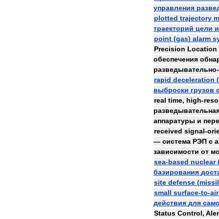
управления
разве
plotted
trajectory
m
траекторий
цели
и
point
(
gas
)
alarm
s
Precision
Location
обеспечения
обна
разведывательно
-
rapid
deceleration
(
выброски
грузов
real
time
,
high
-
reso
разведывательна
аппаратуры
и
пер
received
signal
-
ori
—
система
РЭП
с
а
зависимости
от
м
sea
-
based
nuclear
базирования
дост
site
defense
(
missi
small
surface
-
to
-
air
действия
для
сам
Status
Control
,
Aler