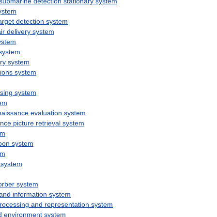
submarine
detection
stationary
system
ystem
arget
detection
system
ir
delivery
system
ystem
system
ry
system
ions
system
sing
system
em
naissance
evaluation
system
ance
picture
retrieval
system
em
pon
system
em
system
orber
system
and
information
system
rocessing
and
representation
system
d
environment
system