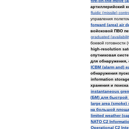
fire
-
on
-
the
-
move
(
a
артиллерийский
к
fluidic
(
missile
)
contr
управления
полето
forward
(
area
)
air
d
войсковой
ПВО
пе
graduated
(
availabili
боевой
готовности
(
high
-
resolution
sat
спутниковая
сист
для
обнаружения
,
ICBM
(
alarm
and
)
e
обнаружения
пуск
information
storag
хранения
и
поиска
instantaneous
gre
(
БМ
)
для
быстрой
large
area
(
smoke
)
на
большой
площ
limited
weather
(
ca
NATO
C2
Informati
Operational
C2
Inte