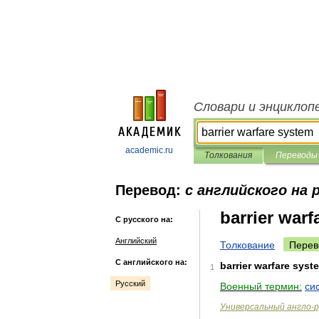
Словари и энциклоп
academic.ru
Толкования
Переводы
Перевод:
с английского на 
barrier warf
С русского на:
Английский
Толкование
Перев
С английского на:
barrier
warfare
syst
1
Русский
Военный
термин:
си
Универсальный
англо
-
р