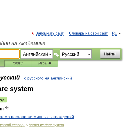
Запомнить сайт
Словарь на свой сайт
RU
едии на Академике
Найти!
Книги
Игры ⚽
русский
с русского на английский
are system
од
em
стема
постановки
минных
заграждений
усский
словарь
barrier
warfare
system
>