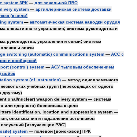
le
system
3PK
—
для
зональной
ПВО
elivery
system
—
артиллерийская
система
доставки
паса
(
к
цели
)
ying
system
—
автоматическая
система
наводки
орудия
ема
оперативного
управления
;
система
руководства
и
ема
руководства
,
управления
и
связи
;
система
авления
и
связи
ge
switching
(
automatic
)
communications
system
—
АСС
с
лов
и
сообщений
port
(
control
)
system
—
АСУ
тыловым
обеспечением
)
войск
tation
system
(
of
instruction
)
—
метод
одновременного
]
нескольких
учебных
групп
(
переходящих
от
одного
к
другому
)
entional
/
nuclear
)
weapon
delivery
system
—
система
го
или
ядерного
)
боеприпаса
к
цели
itters
identification
,
location
and
suppression
system
—
ния
,
опознавания
и
подавления
источников
излучений
[
излучающих
РЭС
]
ssile
)
system
—
полевой
[
войсковой
]
ПРК