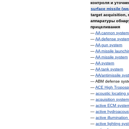
контроля
и
уточне
surface
missile
(
we
target
acquisition
,
аппаратуры
обнар
прицеливания
—
AA
cannon
system
—
AA
defense
syste
—
AA
gun
system
—
AA
missile
launchi
—
AA
missile
system
—
AA
system
—
AA
tank
system
—
AA
/
antimissile
sys
—
ABM
defense
sys
—
ACE
High
Troposp
—
acoustic
locating
—
acquisition
system
—
active
ECM
syste
—
active
hydroacoust
—
active
illumination
—
active
lighting
sys