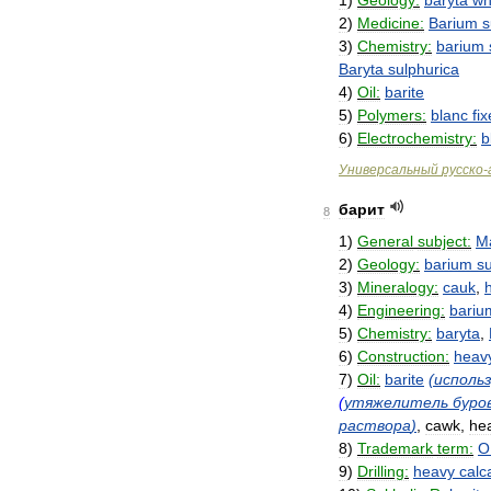
1
)
Geology:
baryta
wh
2
)
Medicine:
Barium
s
3
)
Chemistry:
barium
Baryta
sulphurica
4
)
Oil:
barite
5
)
Polymers:
blanc
fix
6
)
Electrochemistry:
b
Универсальный
русско
-
барит
8
1
)
General
subject:
M
2
)
Geology:
barium
s
3
)
Mineralogy:
cauk
,
4
)
Engineering:
bariu
5
)
Chemistry:
baryta
,
6
)
Construction:
heav
7
)
Oil:
barite
(
исполь
(
утяжелитель
буро
раствора
)
,
cawk
,
he
8
)
Trademark
term:
O
9
)
Drilling:
heavy
calc