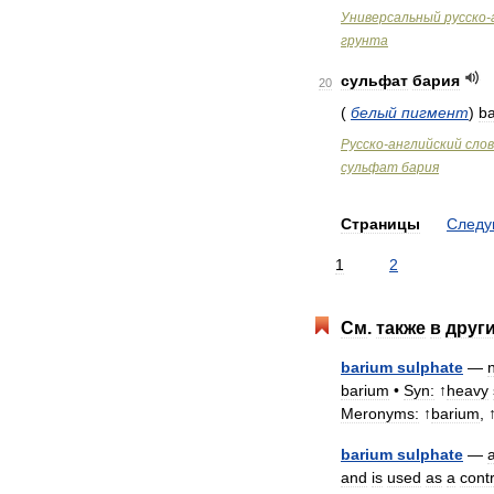
Универсальный
русско
-
грунта
сульфат
бария
20
(
белый
пигмент
)
b
Русско
-
английский
сло
сульфат
бария
Страницы
След
1
2
См
.
также
в
друг
barium
sulphate
—
barium
•
Syn:
↑
heavy
Meronyms:
↑
barium
, 
barium
sulphate
—
and
is
used
as
a
cont