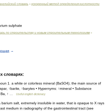
английский
словарь
ускоренный
метод
определения
кислотности
>
arium
sulphate
варь
по
строительству
и
новым
строительным
технологиям
>
ующая
→
их
словарях:
noun
1
.
a
white
or
colorless
mineral
(
BaSO4
);
the
main
source
of
spar
, ↑
barite
, ↑
barytes
•
Hypernyms:
↑
mineral
•
Substance
↑
Ba
, ↑ …
Useful
english
dictionary
a
barium
salt
,
extremely
insoluble
in
water
,
that
is
opaque
to
X
rays
rast
medium
in
radiography
of
the
gastrointestinal
tract
(
see