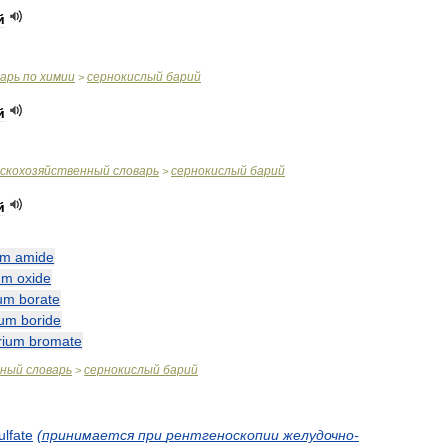
й
варь
по
химии
сернокислый
барий
>
й
ьскохозяйственный
словарь
сернокислый
барий
>
й
um
amide
um
oxide
ium
borate
ium
boride
rium
bromate
чный
словарь
сернокислый
барий
>
ulfate
(
принимается
при
рентгеноскопии
желудочно
-