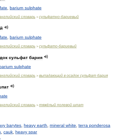
fate
,
barium
sulphate
английский
словарь
сульфатно
-
бариевый
>
й
fate
,
barium
sulphate
английский
словарь
сульфато
-
бариевый
>
док
сульфат
бария
barium
sulphate
английский
словарь
выпадающий
в
осадок
сульфат
бария
>
шпат
hate
английский
словарь
тяжёлый
полевой
шпат
>
avy
barytes
,
heavy
earth
,
mineral
white
,
terra
ponderosa
s
,
cauk
,
heavy
spar
e