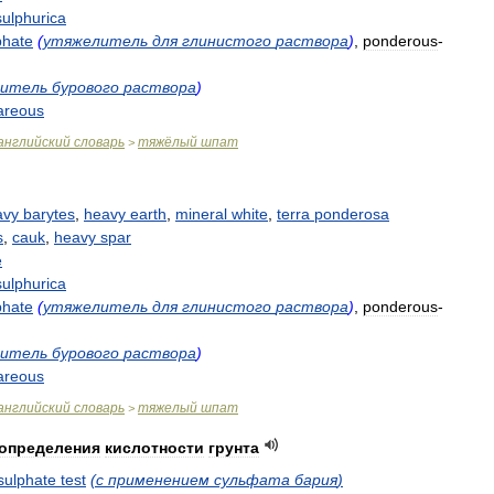
sulphurica
phate
(
утяжелитель
для
глинистого
раствора
)
,
ponderous
-
итель
бурового
раствора
)
areous
английский
словарь
тяжёлый
шпат
>
avy
barytes
,
heavy
earth
,
mineral
white
,
terra
ponderosa
s
,
cauk
,
heavy
spar
e
sulphurica
phate
(
утяжелитель
для
глинистого
раствора
)
,
ponderous
-
итель
бурового
раствора
)
areous
английский
словарь
тяжелый
шпат
>
определения
кислотности
грунта
sulphate
test
(
с
применением
сульфата
бария
)