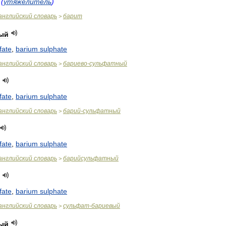
(
утяжелитель
)
английский
словарь
барит
>
ый
fate
,
barium
sulphate
английский
словарь
бариево
-
сульфатный
>
fate
,
barium
sulphate
английский
словарь
барий
-
сульфатный
>
fate
,
barium
sulphate
английский
словарь
барийсульфатный
>
fate
,
barium
sulphate
английский
словарь
сульфат
-
бариевый
>
ый