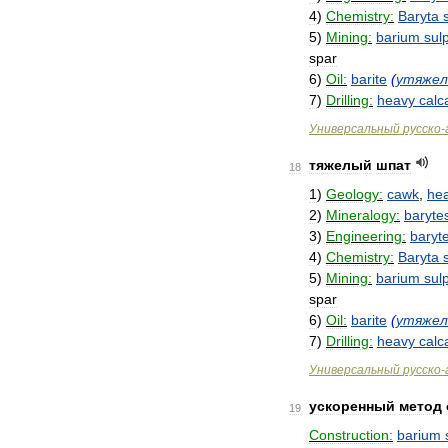
4
)
Chemistry:
Baryta
5
)
Mining:
barium
sul
spar
6
)
Oil:
barite
(
утяжел
7
)
Drilling:
heavy
calc
Универсальный
русско
-
тяжелый
шпат
18
1
)
Geology:
cawk
,
he
2
)
Mineralogy:
baryte
3
)
Engineering:
baryt
4
)
Chemistry:
Baryta
5
)
Mining:
barium
sul
spar
6
)
Oil:
barite
(
утяжел
7
)
Drilling:
heavy
calc
Универсальный
русско
-
ускоренный
метод
19
Construction:
barium