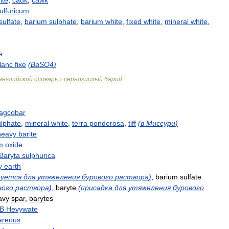
ite
,
cauk
,
cawk
ulfuricum
sulfate
,
barium
sulphate
,
barium
white
,
fixed
white
,
mineral
white
,
e
lanc
fixe
(
BaSO4
)
английский
словарь
сернокислый
барий
>
agcobar
ulphate
,
mineral
white
,
terra
ponderosa
,
tiff
(
в
Миссури
)
heavy
barite
m
oxide
Baryta
sulphurica
y
earth
зуется
для
утяжеления
бурового
раствора
)
,
barium
sulfate
вого
раствора
)
,
baryte
(
присадка
для
утяжеления
бурового
avy
spar
,
barytes
B
Hevywate
areous