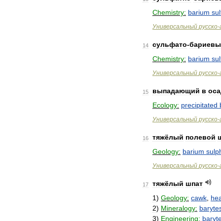
Chemistry:
barium
sul
Универсальный
русско
-
сульфато
-
бариевы
14
Chemistry:
barium
sul
Универсальный
русско
-
выпадающий
в
оса
15
Ecology:
precipitated
Универсальный
русско
-
тяжёлый
полевой
16
Geology:
barium
sulp
Универсальный
русско
-
тяжёлый
шпат
17
1
)
Geology:
cawk
,
he
2
)
Mineralogy:
baryte
3
)
Engineering:
baryt