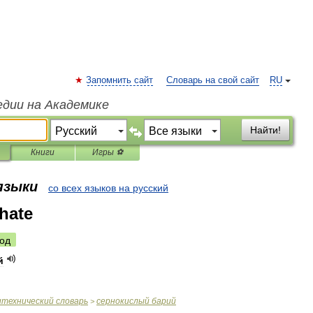
Запомнить сайт
Словарь на свой сайт
RU
едии на Академике
Найти!
Книги
Игры ⚽
 языки
со всех языков на русский
hate
од
й
итехнический
словарь
сернокислый
барий
>