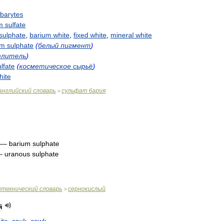
barytes
m
sulfate
sulphate
,
barium
white
,
fixed
white
,
mineral
white
um
sulphate
(
белый
пигмент
)
елитель
)
lfate
(
косметическое
сырьё
)
hite
английский
словарь
сульфат
бария
>
—
barium
sulphate
—
uranous
sulphate
итехнический
словарь
сернокислый
>
й