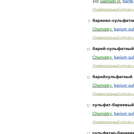
10
)
Sakhalin
R:
barite
Универсальный
русско
-
бариево
-
сульфатн
9
Chemistry:
barium
sul
Универсальный
русско
-
барий
-
сульфатный
10
Chemistry:
barium
sul
Универсальный
русско
-
барийсульфатный
11
Chemistry:
barium
sul
Универсальный
русско
-
сульфат
-
бариевый
12
Chemistry:
barium
sul
Универсальный
русско
-
сульфатно
-
бариев
13