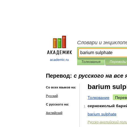
Словари и энциклоп
academic.ru
Толкования
Переводы
Перевод:
с русского на все
barium sulp
Со всех языков на:
Русский
Толкование
Перев
С русского на:
сернокислый
бари
1
Английский
barium
sulphate
Русско
-
английский
пол