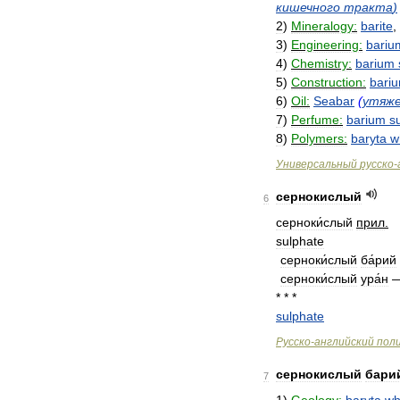
кишечного
тракта
)
2
)
Mineralogy:
barite
,
3
)
Engineering:
bariu
4
)
Chemistry:
barium
5
)
Construction:
bari
6
)
Oil:
Seabar
(
утяж
7
)
Perfume:
barium
su
8
)
Polymers:
baryta
w
Универсальный
русско
-
сернокислый
6
серноки́слый
прил
.
sulphate
серноки́слый
ба́рий
серноки́слый
ура́н
* * *
sulphate
Русско
-
английский
пол
сернокислый
бари
7