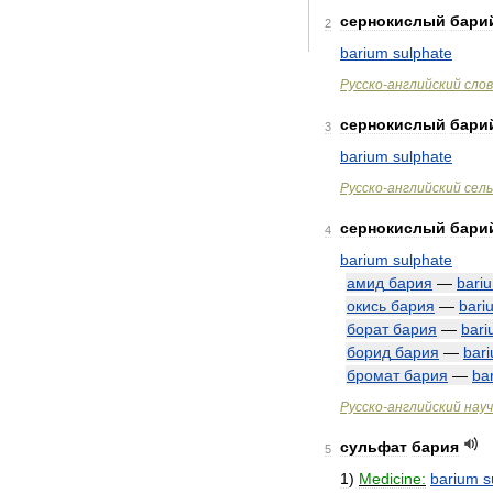
сернокислый
бари
2
barium
sulphate
Русско
-
английский
сло
сернокислый
бари
3
barium
sulphate
Русско
-
английский
сел
сернокислый
бари
4
barium
sulphate
амид
бария
—
bari
окись
бария
—
bari
борат
бария
—
bar
борид
бария
—
bar
бромат
бария
—
ba
Русско
-
английский
нау
сульфат
бария
5
1
)
Medicine:
barium
s