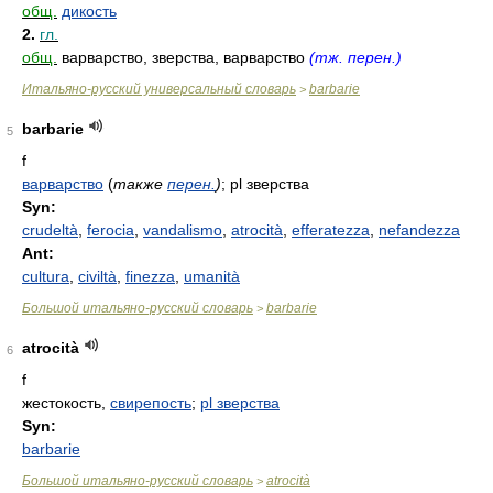
общ.
дикость
2.
гл.
общ.
варварство, зверства, варварство
(тж. перен.)
Итальяно-русский универсальный словарь
barbarie
>
barbarie
5
f
варварство
(
также
перен.
)
; pl зверства
Syn:
crudeltà
,
ferocia
,
vandalismo
,
atrocità
,
efferatezza
,
nefandezza
Ant:
cultura
,
civiltà
,
finezza
,
umanità
Большой итальяно-русский словарь
barbarie
>
atrocità
6
f
жестокость,
свирепость
;
pl зверства
Syn:
barbarie
Большой итальяно-русский словарь
atrocità
>