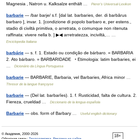
Magnesia , Natron u. Kalksalze enthält …
Pierer's Universal-Lexikon
barbarie
— /bar barje/ s.f. [dal lat. barbaries, der. di barbărus
barbaro ], invar. 1. [condizione di popolo barbaro e, per estens.,
stadio di civiltà primitiva, o arretrata, o comunque non ritenuta
raffinata: vivere nella b. ] ▶◀ arretratezza, inciviltà,… …
Enciclopedia Italiana
barbárie
— s. f. 1. Estado ou condição de bárbaro. = BARBARIA
2. Ato bárbaro. = BARBARIDADE ‣ Etimologia: latim barbaries, ei
…
Dicionário da Língua Portuguesa
barbarie
— BARBARIE, Barbaria, vel Barbaries, Africa minor …
Thresor de la langue françoyse
barbarie
— (Del lat. barbarĭes). 1. f. Rusticidad, falta de cultura. 2.
Fiereza, crueldad …
Diccionario de la lengua española
Barbarie
— obs. form of Barbary …
Useful english dictionary
© Академик, 2000-2026
18+
Обратная связь:
Техподдержка
,
Реклама на сайте