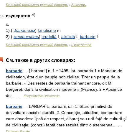
Большой итальяно-русский словарь
дикость
>
изуверство
14
с.
1)
(
фанатизм
)
fanatismo
m
2)
(
жестокость
)
crudeltà
f,
atrocità
f,
barbarie
f
Большой итальяно-русский словарь
изуверство
>
См. также в других словарях:
barbarie
— [ barbari ] n. f. • 1495; lat. barbaria 1 ♦ Manque de
civilisation, état d un peuple non civilisé. Tirer un peuple de la
barbarie. « Des restes de barbarie traînent encore, dit M.
Bergeret, dans la civilisation moderne » (France). 2 ♦ Absence
de… …
Encyclopédie Universelle
barbarie
— BARBARÍE, barbarii, s.f. 1. Stare primitivă de
dezvoltare social culturală. 2. Concepţie, atitudine, comportare
care dovedesc lipsă de respect, dispreţ sau ură faţă de cultură şi
de civilizaţie; (concr.) faptă care rezultă dintr o asemenea… …
Dicționar Român