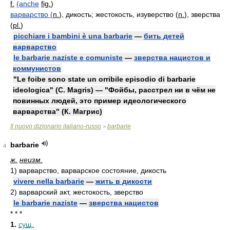
f.
(anche
fig.
)
варварство (
n.
), дикость; жестокость, изуверство (
n.
), зверства
(
pl.
)
picchiare i bambini è una barbarie
—
бить детей
варварство
le barbarie naziste e comuniste
—
зверства нацистов и
коммунистов
"Le foibe sono state un orribile episodio di barbarie
ideologica" (C. Magris) — "Фойбы, расстрел ни в чём не
повинных людей, это пример идеологического
варварства" (К. Магрис)
Il nuovo dizionario italiano-russo
barbarie
>
barbarie
4
ж.
неизм.
1)
варварство, варварское состояние, дикость
vivere nella barbarie
—
жить в дикости
2)
варварский акт, жестокость, зверство
le barbarie naziste
—
зверства нацистов
* * *
1.
сущ.