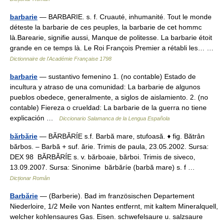
barbarie
— BARBARIE. s. f. Cruauté, inhumanité. Tout le monde
déteste la barbarie de ces peuples, la barbarie de cet hommc
là.Barearie, signifie aussi, Manque de politesse. La barbarie étoit
grande en ce temps là. Le Roi François Premier a rétabli les… …
Dictionnaire de l'Académie Française 1798
barbarie
— sustantivo femenino 1. (no contable) Estado de
incultura y atraso de una comunidad: La barbarie de algunos
pueblos obedece, generalmente, a siglos de aislamiento. 2. (no
contable) Fiereza o crueldad: La barbarie de la guerra no tiene
explicación …
Diccionario Salamanca de la Lengua Española
bărbărie
— BĂRBĂRÍE s.f. Barbă mare, stufoasă. ♦ fig. Bătrân
bărbos. – Barbă + suf. ărie. Trimis de paula, 23.05.2002. Sursa:
DEX 98 BĂRBĂRÍE s. v. bărboaie, bărboi. Trimis de siveco,
13.09.2007. Sursa: Sinonime bărbăríe (barbă mare) s. f …
Dicționar Român
Barbărie
— (Barberie). Bad im französischen Departement
Niederloire, 1/2 Meile von Nantes entfernt, mit kaltem Mineralquell,
welcher kohlensaures Gas. Eisen. schwefelsaure u. salzsaure