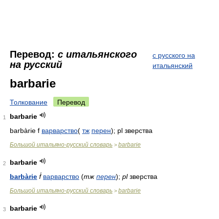
Перевод:
с итальянского
с русского на
на русский
итальянский
barbarie
Толкование
Перевод
barbarie
1
barbàrie f
варварство
(
тж
перен
); pl зверства
Большой итальяно-русский словарь
barbarie
>
barbarie
2
barbàrie
f́
варварство
(
тж
перен
)
;
pl
зверства
Большой итальяно-русский словарь
barbarie
>
barbarie
3