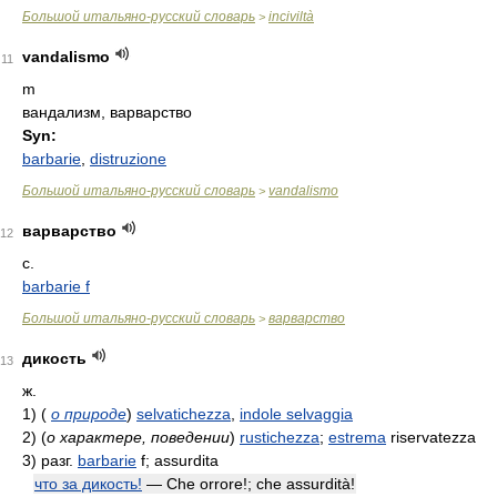
Большой итальяно-русский словарь
inciviltà
>
vandalismo
11
m
вандализм, варварство
Syn:
barbarie
,
distruzione
Большой итальяно-русский словарь
vandalismo
>
варварство
12
с.
barbarie f
Большой итальяно-русский словарь
варварство
>
дикость
13
ж.
1)
(
о природе
)
selvatichezza
,
indole selvaggia
2)
(
о характере, поведении
)
rustichezza
;
estrema
riservatezza
3)
разг.
barbarie
f; assurdita
что за дикость!
— Che orrore!; che assurdità!