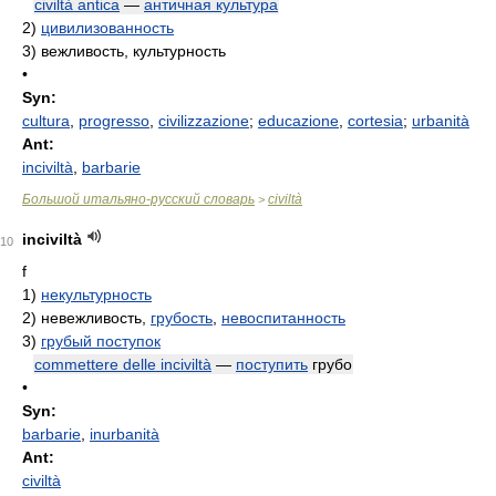
civiltà antica
—
античная культура
2)
цивилизованность
3)
вежливость, культурность
•
Syn:
cultura
,
progresso
,
civilizzazione
;
educazione
,
cortesia
;
urbanità
Ant:
inciviltà
,
barbarie
Большой итальяно-русский словарь
civiltà
>
inciviltà
10
f
1)
некультурность
2)
невежливость,
грубость
,
невоспитанность
3)
грубый поступок
commettere delle inciviltà
—
поступить
грубо
•
Syn:
barbarie
,
inurbanità
Ant:
civiltà