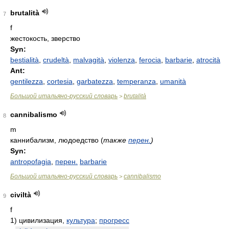
brutalità
7
f
жестокость, зверство
Syn:
bestialità
,
crudeltà
,
malvagità
,
violenza
,
ferocia
,
barbarie
,
atrocità
Ant:
gentilezza
,
cortesia
,
garbatezza
,
temperanza
,
umanità
Большой итальяно-русский словарь
brutalità
>
cannibalismo
8
m
каннибализм, людоедство
(
также
перен.
)
Syn:
antropofagia
,
перен.
barbarie
Большой итальяно-русский словарь
cannibalismo
>
civiltà
9
f
1)
цивилизация,
культура
;
прогресс