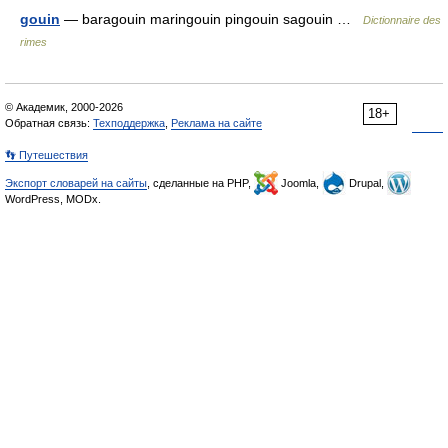
gouin
— baragouin maringouin pingouin sagouin …
Dictionnaire des
rimes
© Академик, 2000-2026
18+
Обратная связь:
Техподдержка
,
Реклама на сайте
👣 Путешествия
Экспорт словарей на сайты
, сделанные на PHP,
Joomla,
Drupal,
WordPress, MODx.