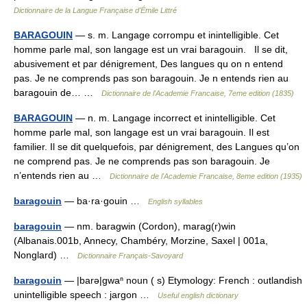
Dictionnaire de la Langue Française d'Émile Littré
BARAGOUIN
— s. m. Langage corrompu et inintelligible. Cet
homme parle mal, son langage est un vrai baragouin. Il se dit,
abusivement et par dénigrement, Des langues qu on n entend
pas. Je ne comprends pas son baragouin. Je n entends rien au
baragouin de… …
Dictionnaire de l'Academie Francaise, 7eme edition (1835)
BARAGOUIN
— n. m. Langage incorrect et inintelligible. Cet
homme parle mal, son langage est un vrai baragouin. Il est
familier. Il se dit quelquefois, par dénigrement, des Langues qu’on
ne comprend pas. Je ne comprends pas son baragouin. Je
n’entends rien au …
Dictionnaire de l'Academie Francaise, 8eme edition (1935)
baragouin
— ba·ra·gouin …
English syllables
baragouin
— nm. baragwin (Cordon), marag(r)win
(Albanais.001b, Annecy, Chambéry, Morzine, Saxel | 001a,
Nonglard) …
Dictionnaire Français-Savoyard
baragouin
— |barə|gwaⁿ noun ( s) Etymology: French : outlandish
unintelligible speech : jargon …
Useful english dictionary