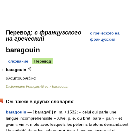
Перевод:
с французского
с греческого на
на греческий
французский
baragouin
Толкование
Перевод
baragouin
1
αλαμπουρνέζικα
Dictionnaire Français-Grec
baragouin
>
См. также в других словарях:
baragouin
— [ baragwɛ̃ ] n. m. • 1532; « celui qui parle une
langue incompréhensible » XIVe; p. ê. du bret. bara « pain » et
gwin « vin », mots avec lesquels les pèlerins bretons demandaient
l hospitalité dans les auberges ♦ Fam. Langage incorrect et… …