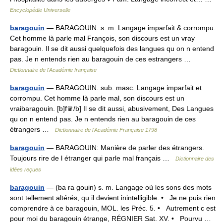
Encyclopédie Universelle
baragouin
— BARAGOUIN. s. m. Langage imparfait & corrompu.
Cet homme là parle mal François, son discours est un vray
baragouin. Il se dit aussi quelquefois des langues qu on n entend
pas. Je n entends rien au baragouin de ces estrangers …
Dictionnaire de l'Académie française
baragouin
— BARAGOUIN. sub. masc. Langage imparfait et
corrompu. Cet homme là parle mal, son discours est un
vraibaragouin. [b]f♛/b] Il se dit aussi, abusivement, Des Langues
qu on n entend pas. Je n entends rien au baragouin de ces
étrangers …
Dictionnaire de l'Académie Française 1798
baragouin
— BARAGOUIN: Manière de parler des étrangers.
Toujours rire de l étranger qui parle mal français …
Dictionnaire des
idées reçues
baragouin
— (ba ra gouin) s. m. Langage où les sons des mots
sont tellement altérés, qu il devient inintelligible. • Je ne puis rien
comprendre à ce baragouin, MOL. les Préc. 5. • Autrement c est
pour moi du baragouin étrange, RÉGNIER Sat. XV. • Pourvu …