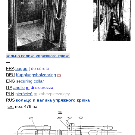
кольцо валика упряжного крюка
—
FRA
bague
f
de sûreté
DEU
Kupplungsbolzenring
m
ENG
securing collar
ITA
anello
m
di sicurezza
PLN
pierścień
m
zabezpieczający
RUS
кольцо n валика упряжного крюка
см.
поз. 478 на