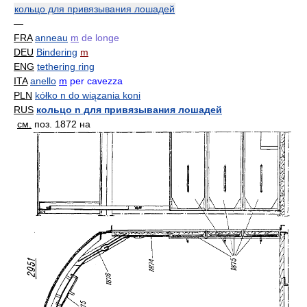
кольцо для привязывания лошадей
—
FRA
anneau
m
de longe
DEU
Bindering
m
ENG
tethering ring
ITA
anello
m
per cavezza
PLN
kółko n do wiązania koni
RUS
кольцо n для привязывания лошадей
см.
поз. 1872 на