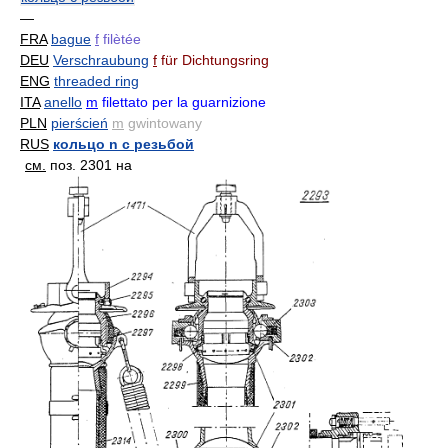
—
FRA
bague
f
filètée
DEU
Verschraubung
f
für Dichtungsring
ENG
threaded ring
ITA
anello
m
filettato per la guarnizione
PLN
pierścień
m
gwintowany
RUS
кольцо n с резьбой
см.
поз. 2301 на