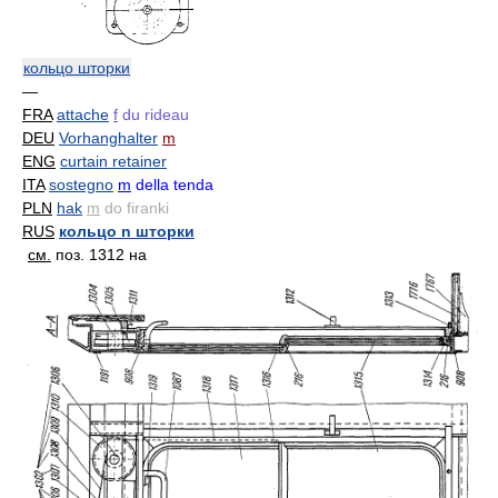
кольцо шторки
—
FRA
attache
f
du rideau
DEU
Vorhanghalter
m
ENG
curtain retainer
ITA
sostegno
m
della tenda
PLN
hak
m
do firanki
RUS
кольцо n шторки
см.
поз. 1312 на