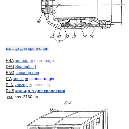
кольцо для крепления
—
FRA
anneau
m
d'arrimage
DEU
Spannöse
f
ENG
securing ring
ITA
anello
m
di ancoraggio
PLN
zaczep
m
mocujący
RUS
кольцо n для крепления
см.
поз. 2760 на