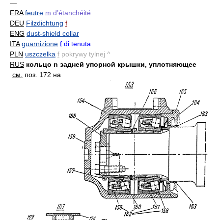
—
FRA
feutre
m
d’étanchéité
DEU
Filzdichtung
f
ENG
dust-shield collar
ITA
guarnizione
f
di tenuta
PLN
uszczelka
f
pokrywy tylnej ^
RUS
кольцо n задней упорной крышки, уплотняющее
см.
поз. 172 на