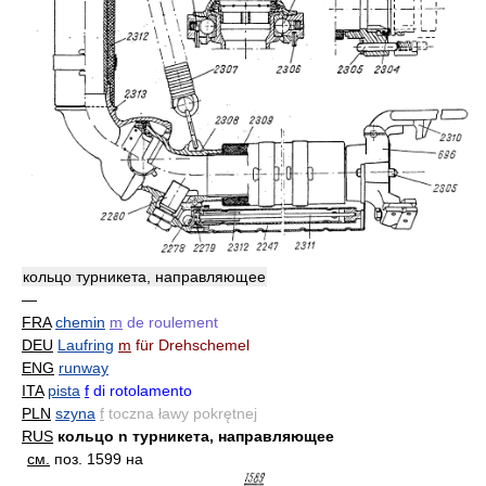
кольцо турникета, направляющее
—
FRA
chemin
m
de roulement
DEU
Laufring
m
für Drehschemel
ENG
runway
ITA
pista
f
di rotolamento
PLN
szyna
f
toczna ławy pokrętnej
RUS
кольцо n турникета, направляющее
см.
поз. 1599 на