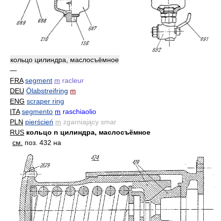
кольцо цилиндра, маслосъёмное
—
FRA
segment
m
racleur
DEU
Ölabstreifring
m
ENG
scraper ring
ITA
segmento
m
raschiaolio
PLN
pierścień
m
zgarniający smar
RUS
кольцо n цилиндра, маслосъёмное
см.
поз. 432 на