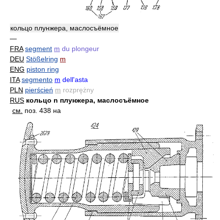
кольцо плунжера, маслосъёмное
—
FRA
segment
m
du plongeur
DEU
Stößelring
m
ENG
piston ring
ITA
segmento
m
dell'asta
PLN
pierścień
m
rozprężny
RUS
кольцо n плунжера, маслосъёмное
см.
поз. 438 на