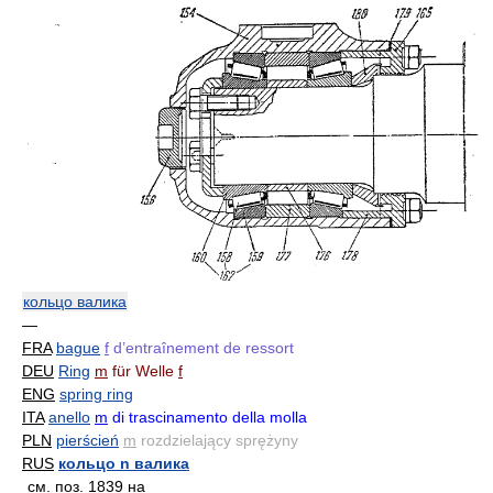
кольцо валика
—
FRA
bague
f
d’entraînement de ressort
DEU
Ring
m
für Welle
f
ENG
spring ring
ITA
anello
m
di trascinamento della molla
PLN
pierścień
m
rozdzielający sprężyny
RUS
кольцо n валика
см.
поз. 1839 на