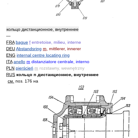
кольцо дистанционное, внутреннее
—
FRA
bague
f
entretoise, milieu, interne
DEU
Abstandsring
m
, mittlerer, innerer
ENG
internal centre locating ring
ITA
anello
m
distanziatore centrale, interno
PLN
pierścień
m
rozstawny, wewnętrzny
RUS
кольцо n дистанционное, внутреннее
см.
поз. 176 на