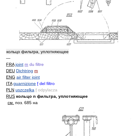
кольцо фильтра, уплотняющее
—
FRA
joint
m
du filtre
DEU
Dichtring
m
ENG
air filter joint
ITA
guarnizione
f
del filtro
PLN
uszczelka
f
odpylacza
RUS
кольцо n фильтра, уплотняющее
см.
поз. 685 на