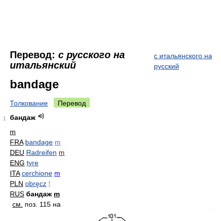
Перевод:
с русского на
с итальянского на
итальянский
русский
bandage
Толкование
Перевод
бандаж
1
m
FRA
bandage
m
DEU
Radreifen
m
ENG
tyre
ITA
cerchione
m
PLN
obręcz
f
RUS
бандаж
m
см.
поз. 115 на