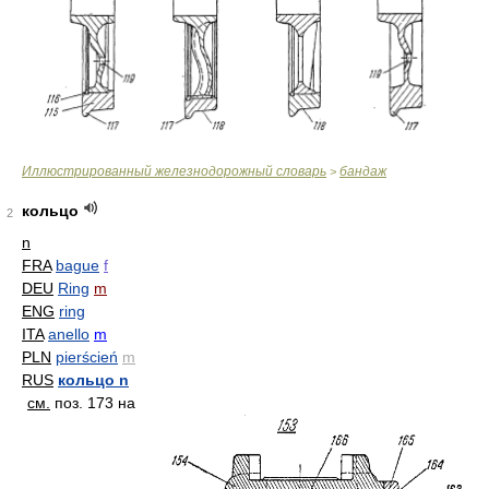
Иллюстрированный железнодорожный словарь
бандаж
>
кольцо
2
n
FRA
bague
f
DEU
Ring
m
ENG
ring
ITA
anello
m
PLN
pierścień
m
RUS
кольцо n
см.
поз. 173 на