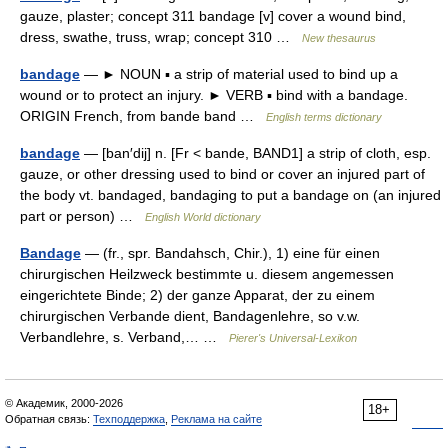
gauze, plaster; concept 311 bandage [v] cover a wound bind,
dress, swathe, truss, wrap; concept 310 …
New thesaurus
bandage
— ► NOUN ▪ a strip of material used to bind up a
wound or to protect an injury. ► VERB ▪ bind with a bandage.
ORIGIN French, from bande band …
English terms dictionary
bandage
— [ban′dij] n. [Fr < bande, BAND1] a strip of cloth, esp.
gauze, or other dressing used to bind or cover an injured part of
the body vt. bandaged, bandaging to put a bandage on (an injured
part or person) …
English World dictionary
Bandage
— (fr., spr. Bandahsch, Chir.), 1) eine für einen
chirurgischen Heilzweck bestimmte u. diesem angemessen
eingerichtete Binde; 2) der ganze Apparat, der zu einem
chirurgischen Verbande dient, Bandagenlehre, so v.w.
Verbandlehre, s. Verband,… …
Pierer's Universal-Lexikon
© Академик, 2000-2026
18+
Обратная связь:
Техподдержка
,
Реклама на сайте