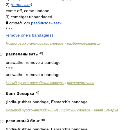
2)
(о повязке)
come off, come undone
3) come/get unbandaged
II
страд. от
разбинтовывать
* * *
remove one's bandage(s)
Новый русско-английский словарь
разбинтовываться
>
распеленывать
114
unswathe, remove a bandage
* * *
unswathe, remove a bandage
Новый русско-английский словарь
распеленывать
>
бинт Эсмарха
115
(India-)rubber bandage, Esmarch's bandage
Большой русско-английский медицинский словарь
бинт Эсмарха
>
резиновый бинт
116
(India-)rubber bandage, Esmarch's bandage