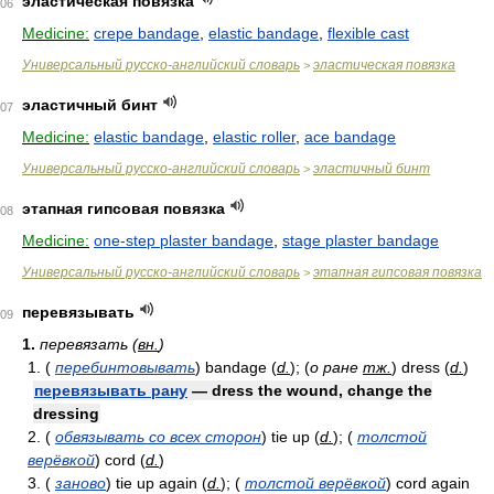
эластическая повязка
06
Medicine:
crepe bandage
,
elastic bandage
,
flexible cast
Универсальный русско-английский словарь
эластическая повязка
>
эластичный бинт
07
Medicine:
elastic bandage
,
elastic roller
,
ace bandage
Универсальный русско-английский словарь
эластичный бинт
>
этапная гипсовая повязка
08
Medicine:
one-step plaster bandage
,
stage plaster bandage
Универсальный русско-английский словарь
этапная гипсовая повязка
>
перевязывать
09
1.
перевязать (
вн.
)
1. (
перебинтовывать
) bandage (
d.
); (
о ране
тж.
) dress (
d.
)
перевязывать рану
— dress the wound, change the
dressing
2. (
обвязывать со всех сторон
) tie up (
d.
); (
толстой
верёвкой
) cord (
d.
)
3. (
заново
) tie up again (
d.
); (
толстой верёвкой
) cord again