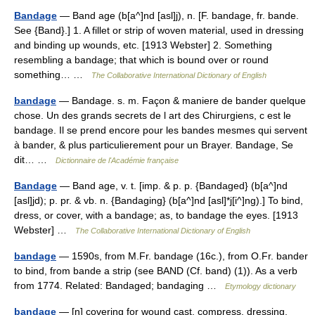
Bandage
— Band age (b[a^]nd [asl]j), n. [F. bandage, fr. bande.
See {Band}.] 1. A fillet or strip of woven material, used in dressing
and binding up wounds, etc. [1913 Webster] 2. Something
resembling a bandage; that which is bound over or round
something… …
The Collaborative International Dictionary of English
bandage
— Bandage. s. m. Façon & maniere de bander quelque
chose. Un des grands secrets de l art des Chirurgiens, c est le
bandage. Il se prend encore pour les bandes mesmes qui servent
à bander, & plus particulierement pour un Brayer. Bandage, Se
dit… …
Dictionnaire de l'Académie française
Bandage
— Band age, v. t. [imp. & p. p. {Bandaged} (b[a^]nd
[asl]jd); p. pr. & vb. n. {Bandaging} (b[a^]nd [asl]*j[i^]ng).] To bind,
dress, or cover, with a bandage; as, to bandage the eyes. [1913
Webster] …
The Collaborative International Dictionary of English
bandage
— 1590s, from M.Fr. bandage (16c.), from O.Fr. bander
to bind, from bande a strip (see BAND (Cf. band) (1)). As a verb
from 1774. Related: Bandaged; bandaging …
Etymology dictionary
bandage
— [n] covering for wound cast, compress, dressing,