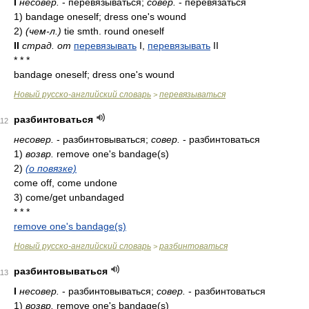
I
несовер.
- перевязываться;
совер.
- перевязаться
1) bandage oneself; dress one's wound
2)
(чем-л.)
tie smth. round oneself
II
страд. от
перевязывать
I,
перевязывать
II
* * *
bandage oneself; dress one's wound
Новый русско-английский словарь
перевязываться
>
разбинтоваться
112
несовер.
- разбинтовываться;
совер.
- разбинтоваться
1)
возвр.
remove one's bandage(s)
2)
(о повязке)
come off, come undone
3) come/get unbandaged
* * *
remove one's bandage(s)
Новый русско-английский словарь
разбинтоваться
>
разбинтовываться
113
I
несовер.
- разбинтовываться;
совер.
- разбинтоваться
1)
возвр.
remove one's bandage(s)