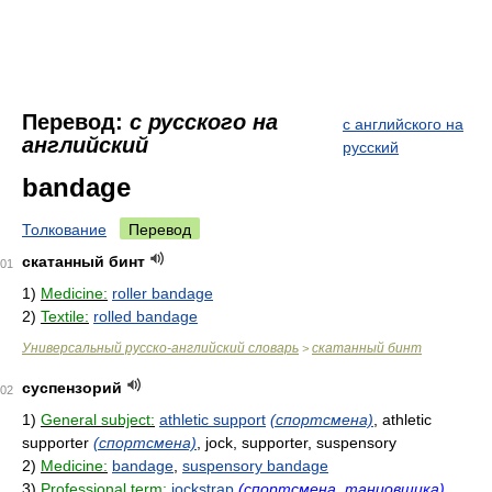
Перевод:
с русского на
с английского на
английский
русский
bandage
Толкование
Перевод
скатанный бинт
01
1)
Medicine:
roller bandage
2)
Textile:
rolled bandage
Универсальный русско-английский словарь
скатанный бинт
>
суспензорий
02
1)
General subject:
athletic support
(спортсмена)
, athletic
supporter
(спортсмена)
, jock, supporter, suspensory
2)
Medicine:
bandage
,
suspensory bandage
3)
Professional term:
jockstrap
(спортсмена, танцовщика)