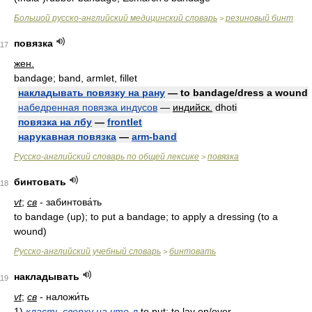
Большой русско-английский медицинский словарь
резиновый бинт
>
повязка
117
жен.
bandage; band, armlet, fillet
накладывать повязку на рану
— to bandage/dress a wound
набедренная повязка индусов
—
индийск.
dhoti
повязка на лбу
—
frontlet
нарукавная повязка
—
arm-band
Русско-английский словарь по общей лексике
повязка
>
бинтовать
118
vt
;
св
- забинтова́ть
to bandage (up); to put a bandage; to apply a dressing (to a
wound)
Русско-английский учебный словарь
бинтовать
>
накладывать
119
vt
;
св
- наложи́ть
1)
класть сверху на что-л
to put; to lay on/over