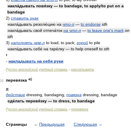
накла́дывать повя́зку — to bandage, to apply/to put on a
bandage
2)
ставить знак
накла́дывать резолю́цию на
что-л
—
to endorse
sth
накла́дывать свой отпеча́ток
на что-л
—
to leave one's mark
on
sth
3)
наполнять чем-л
to load, to pack;
горой
to pile
накла́дывать себе́ на таре́лку — to help oneself to
sth
•
-
накладывать на себя руки
Русско-английский учебный словарь
накладывать
>
перевязка
20
ж
действие
dressing, bandaging;
повязка
dressing, bandage
сде́лать перевя́зку — to dress, to bandage
Русско-английский учебный словарь
перевязка
>
Страницы
←
Предыдущая
Следующая
→