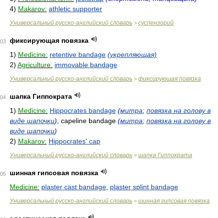
4)
Makarov:
athletic supporter
Универсальный русско-английский словарь
суспензорий
>
фиксирующая повязка
03
1)
Medicine:
retentive bandage
(укрепляющая)
2)
Agriculture:
immovable bandage
Универсальный русско-английский словарь
фиксирующая повязка
>
шапка Гиппократа
04
1)
Medicine:
Hippocrates bandage
(
митра
;
повязка на голову в
виде шапочки
)
, capeline bandage
(
митра
;
повязка на голову в
виде шапочки
)
2)
Makarov:
Hippocrates' cap
Универсальный русско-английский словарь
шапка Гиппократа
>
шинная гипсовая повязка
05
Medicine:
plaster cast bandage
,
plaster splint bandage
Универсальный русско-английский словарь
шинная гипсовая повязка
>