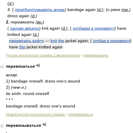
(
d.
)
4. (
перебинтовывать вновь
) bandage again (
d.
); (
о ране
тж.
)
dress again (
d.
)
2.
перевязать (
вн.
)
(
заново вязать
) knit again (
d.
); (
отдавая в перевязку
) have
knitted again (
d.
)
перевязать кофту
—
knit
the
jacket again; (
отдав в перевязку
)
have
the
jacket knitted again
Русско-английский словарь Смирнитского
перевязывать
>
перевязаться
110
возвр.
1) bandage oneself; dress one's wound
2)
(чем-л.)
tie smth. round oneself
* * *
bandage oneself; dress one's wound
Новый русско-английский словарь
перевязаться
>
перевязываться
111