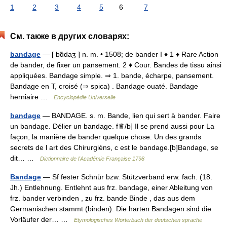
1
2
3
4
5
6
7
См. также в других словарях:
bandage
— [ bɑ̃daʒ ] n. m. • 1508; de bander I ♦ 1 ♦ Rare Action
de bander, de fixer un pansement. 2 ♦ Cour. Bandes de tissu ainsi
appliquées. Bandage simple. ⇒ 1. bande, écharpe, pansement.
Bandage en T, croisé (⇒ spica) . Bandage ouaté. Bandage
herniaire …
Encyclopédie Universelle
bandage
— BANDAGE. s. m. Bande, lien qui sert à bander. Faire
un bandage. Délier un bandage. f♛/b] Il se prend aussi pour La
façon, la manière de bander quelque chose. Un des grands
secrets de l art des Chirurgièns, c est le bandage.[b]Bandage, se
dit… …
Dictionnaire de l'Académie Française 1798
Bandage
— Sf fester Schnür bzw. Stützverband erw. fach. (18.
Jh.) Entlehnung. Entlehnt aus frz. bandage, einer Ableitung von
frz. bander verbinden , zu frz. bande Binde , das aus dem
Germanischen stammt (binden). Die harten Bandagen sind die
Vorläufer der… …
Etymologisches Wörterbuch der deutschen sprache