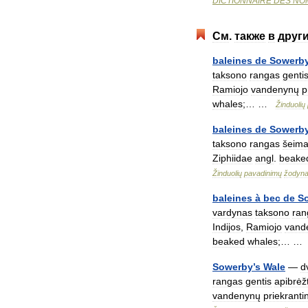
DICTIONNAIRE
DES
NO
См
.
также
в
друг
baleines
de
Sowerb
taksono
rangas
genti
Ramiojo
vandenynų
p
whales
;… …
Žinduolių
baleines
de
Sowerb
taksono
rangas
šeim
Ziphiidae
angl
.
beake
Žinduolių
pavadinimų
žodyn
baleines
à
bec
de
S
vardynas
taksono
ran
Indijos
,
Ramiojo
vand
beaked
whales
;… 
Sowerby
’
s
Wale
—
d
rangas
gentis
apibrėžt
vandenynų
priekranti