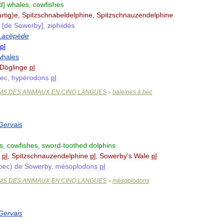
id
]
whales
,
cowfishes
artig
)
e
,
Spitzschnabeldelphine
,
Spitzschnauzendelphine
[
de
Sowerby
],
ziphiidés
Lacëpède
pl
whales
Döglinge
pl
ec
,
hypérodons
pl
MS
DES
ANIMAUX
EN
CINQ
LANGUES
baleines
à
bec
>
Gervais
s
,
cowfishes
,
sword
-
toothed
dolphins
pl
,
Spitzschnauzendelphine
pl
,
Sowerby
'
s
Wale
pl
bec
)
de
Sowerby
,
mésoplodons
pl
MS
DES
ANIMAUX
EN
CINQ
LANGUES
mésoplodons
>
Gervais