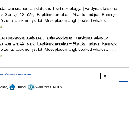
idančiai
snapuočiai
statusas
T
sritis
zoologija
|
vardynas
taksono
is
Gentyje
12
rūšių
.
Paplitimo
arealas
–
Atlanto
,
Indijos
,
Ramiojo
nė
zona
.
atitikmenys:
lot
.
Mesoplodon
angl
.
beaked
whales
;… …
as
iai
snapuočiai
statusas
T
sritis
zoologija
|
vardynas
taksono
is
Gentyje
12
rūšių
.
Paplitimo
arealas
–
Atlanto
,
Indijos
,
Ramiojo
nė
zona
.
atitikmenys:
lot
.
Mesoplodon
angl
.
beaked
whales
;… …
as
ка
,
Реклама на сайте
18+
omla,
Drupal,
WordPress, MODx.