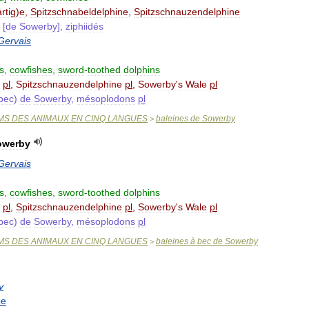
artig
)
e
,
Spitzschnabeldelphine
,
Spitzschnauzendelphine
[
de
Sowerby
],
ziphiidés
Gervais
s
,
cowfishes
,
sword
-
toothed
dolphins
pl
,
Spitzschnauzendelphine
pl
,
Sowerby
'
s
Wale
pl
bec
)
de
Sowerby
,
mésoplodons
pl
MS
DES
ANIMAUX
EN
CINQ
LANGUES
baleines
de
Sowerby
>
owerby
Gervais
s
,
cowfishes
,
sword
-
toothed
dolphins
pl
,
Spitzschnauzendelphine
pl
,
Sowerby
'
s
Wale
pl
bec
)
de
Sowerby
,
mésoplodons
pl
MS
DES
ANIMAUX
EN
CINQ
LANGUES
baleines
à
bec
de
Sowerby
>
y
ые