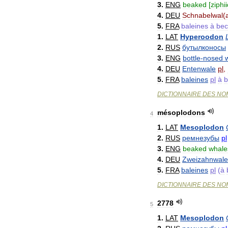
3
.
ENG
beaked
[
ziphi
4
.
DEU
Schnabelwal
(
5
.
FRA
baleines
à
bec
1
.
LAT
Hyperoodon
2
.
RUS
бутылконосы
3
.
ENG
bottle
-
nosed
4
.
DEU
Entenwale
pl
,
5
.
FRA
baleines
pl
à
b
DICTIONNAIRE
DES
NO
mésoplodons
4
1
.
LAT
Mesoplodon
2
.
RUS
ремнезубы
pl
3
.
ENG
beaked
whale
4
.
DEU
Zweizahnwale
5
.
FRA
baleines
pl
(
à
DICTIONNAIRE
DES
NO
2778
5
1
.
LAT
Mesoplodon