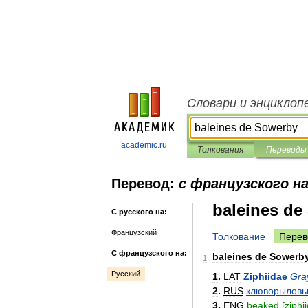
Словари и энциклоп
academic.ru
Толкования
Переводы
Перевод:
с французского на
baleines de
С русского на:
Французский
Толкование
Перев
С французского на:
baleines
de
Sowerb
1
Русский
1
.
LAT
Ziphiidae
Gra
2
.
RUS
клюворылов
3
.
ENG
beaked
[
ziphi