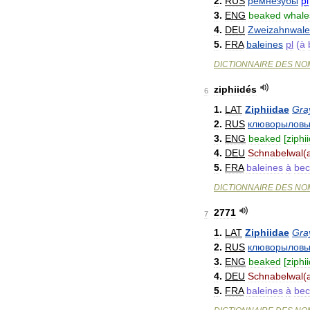
2
.
RUS
ремнезубы
pl
3
.
ENG
beaked
whale
4
.
DEU
Zweizahnwale
5
.
FRA
baleines
pl
(
à
DICTIONNAIRE
DES
NO
ziphiidés
6
1
.
LAT
Ziphiidae
Gra
2
.
RUS
клюворылов
3
.
ENG
beaked
[
ziphi
4
.
DEU
Schnabelwal
(
5
.
FRA
baleines
à
bec
DICTIONNAIRE
DES
NO
2771
7
1
.
LAT
Ziphiidae
Gra
2
.
RUS
клюворылов
3
.
ENG
beaked
[
ziphi
4
.
DEU
Schnabelwal
(
5
.
FRA
baleines
à
bec