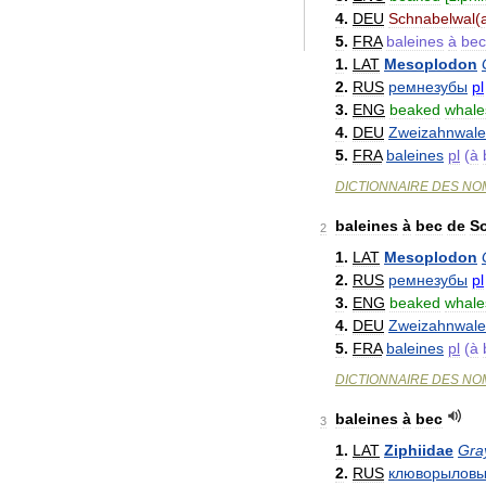
4
.
DEU
Schnabelwal
(
5
.
FRA
baleines
à
bec
1
.
LAT
Mesoplodon
2
.
RUS
ремнезубы
pl
3
.
ENG
beaked
whale
4
.
DEU
Zweizahnwale
5
.
FRA
baleines
pl
(
à
DICTIONNAIRE
DES
NO
baleines
à
bec
de
S
2
1
.
LAT
Mesoplodon
2
.
RUS
ремнезубы
pl
3
.
ENG
beaked
whale
4
.
DEU
Zweizahnwale
5
.
FRA
baleines
pl
(
à
DICTIONNAIRE
DES
NO
baleines
à
bec
3
1
.
LAT
Ziphiidae
Gra
2
.
RUS
клюворылов