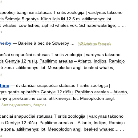
as
apuotieji
banginiai
statusas
T
sritis
zoologija
|
vardynas
taksono
is
Šeimoje
5
gentys
.
Kūno
ilgis
iki
12
.
5
m
.
atitikmenys:
lot
.
d
whales
;
cow
fishes
;
ziphiid
whales
vok
.
Schnabelwalartige
;… …
as
werby
—
Baleine
à
bec
de
Sowerby
…
Wikipédia
en
Français
ančiai
snapuočiai
statusas
T
sritis
zoologija
|
vardynas
taksono
is
Gentyje
12
rūšių
.
Paplitimo
arealas
–
Atlanto
,
Indijos
,
Ramiojo
nė
zona
.
atitikmenys:
lot
.
Mesoplodon
angl
.
beaked
whales
;… …
as
hine
—
dvidančiai
snapuočiai
statusas
T
sritis
zoologija
|
gas
gentis
apibrėžtis
Gentyje
12
rūšių
.
Paplitimo
arealas
–
Atlanto
,
enynų
priekrantinė
zona
.
atitikmenys:
lot
.
Mesoplodon
angl
.
…
Žinduolių
pavadinimų
žodynas
dančiai
snapuočiai
statusas
T
sritis
zoologija
|
vardynas
taksono
is
Gentyje
12
rūšių
.
Paplitimo
arealas
–
Atlanto
,
Indijos
,
Ramiojo
nė
zona
.
atitikmenys:
lot
.
Mesoplodon
angl
.
beaked
whales
;… …
as