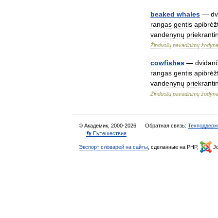
beaked
whales
—
dv
rangas
gentis
apibrėžt
vandenynų
priekranti
Žinduolių
pavadinimų
žodyn
cowfishes
—
dvidanč
rangas
gentis
apibrėžt
vandenynų
priekranti
Žinduolių
pavadinimų
žodyn
© Академик, 2000-2026
Обратная связь:
Техподдерж
👣 Путешествия
Экспорт словарей на сайты
, сделанные на PHP,
Jo