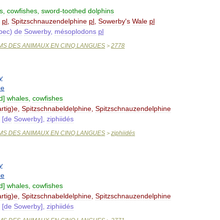
s
,
cowfishes
,
sword
-
toothed
dolphins
pl
,
Spitzschnauzendelphine
pl
,
Sowerby
'
s
Wale
pl
bec
)
de
Sowerby
,
mésoplodons
pl
MS
DES
ANIMAUX
EN
CINQ
LANGUES
2778
>
y
ые
id
]
whales
,
cowfishes
artig
)
e
,
Spitzschnabeldelphine
,
Spitzschnauzendelphine
[
de
Sowerby
],
ziphiidés
MS
DES
ANIMAUX
EN
CINQ
LANGUES
ziphiidés
>
y
ые
id
]
whales
,
cowfishes
artig
)
e
,
Spitzschnabeldelphine
,
Spitzschnauzendelphine
[
de
Sowerby
],
ziphiidés