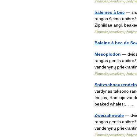
Žinduolių
pavadinimų
žodyn
baleines
à
bec
—
sn
rangas
šeima
apibrėžt
Ziphiidae
angl
.
beake
Žinduolių
pavadinimų
žodyn
Baleine
à
bec
de
So
Mesoplodon
—
dvid
rangas
gentis
apibrėžt
vandenynų
priekranti
Žinduolių
pavadinimų
žodyn
Spitzschnauzendelp
vardynas
taksono
ran
Indijos
,
Ramiojo
vand
beaked
whales
;… 
Zweizahnwale
—
dvi
rangas
gentis
apibrėžt
vandenynų
priekranti
Žinduolių
pavadinimų
žodyn