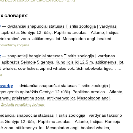
MS
DES
ANIMAUX
EN
CINQ
LANGUES
2771
>
их
словарях:
y
—
dvidančiai
snapuočiai
statusas
T
sritis
zoologija
|
vardynas
s
apibrėžtis
Gentyje
12
rūšių
.
Paplitimo
arealas
–
Atlanto
,
Indijos
,
riekrantinė
zona
.
atitikmenys:
lot
.
Mesoplodon
angl
.
beaked
pavadinimų
žodynas
y
—
snapuotieji
banginiai
statusas
T
sritis
zoologija
|
vardynas
a
apibrėžtis
Šeimoje
5
gentys
.
Kūno
ilgis
iki
12
.
5
m
.
atitikmenys:
lot
.
d
whales
;
cow
fishes
;
ziphiid
whales
vok
.
Schnabelwalartige
;… …
as
owerby
—
dvidančiai
snapuočiai
statusas
T
sritis
zoologija
|
gas
gentis
apibrėžtis
Gentyje
12
rūšių
.
Paplitimo
arealas
–
Atlanto
,
enynų
priekrantinė
zona
.
atitikmenys:
lot
.
Mesoplodon
angl
.
…
Žinduolių
pavadinimų
žodynas
vidančiai
snapuočiai
statusas
T
sritis
zoologija
|
vardynas
taksono
is
Gentyje
12
rūšių
.
Paplitimo
arealas
–
Atlanto
,
Indijos
,
Ramiojo
nė
zona
.
atitikmenys:
lot
.
Mesoplodon
angl
.
beaked
whales
;… …