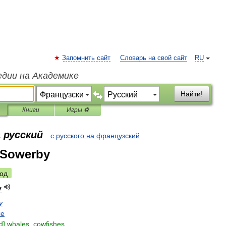
Запомнить сайт
Словарь на свой сайт
RU
едии на Академике
Найти!
Книги
Игры ⚽
 русский
с русского на французский
 Sowerby
од
y
y
ые
id
]
whales
,
cowfishes