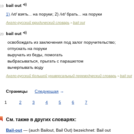
bail out
19
1)
/vt/
взять... на поруки; 2)
/vt/
брать... на поруки
Англо-русский юридический словарь
bail out
>
bail out
20
освобождать из заключения под залог поручительство;
отпускать на поруки
выручать из беды, помогать
выбрасываться, прыгать с парашютом
вычерпывать воду
Англо-русский большой универсальный переводческий словарь
bail out
>
Страницы
Следующая
→
1
2
3
4
5
6
7
См. также в других словарях:
Bail-out
— (auch Bailout, Bail Out) bezeichnet: Bail out