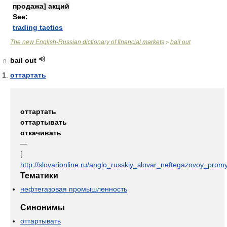
продажа] акций
See:
trading tactics
The new English-Russian dictionary of financial markets
bail out
>
bail out
8
оттартать
оттартать
оттартывать
откачивать
—
[
http://slovarionline.ru/anglo_russkiy_slovar_neftegazovoy_promy
Тематики
нефтегазовая промышленность
Синонимы
оттартывать