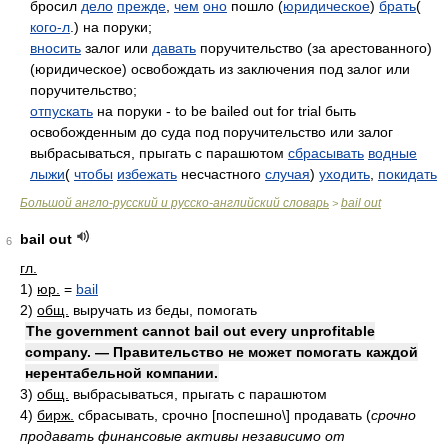
бросил
дело
прежде
,
чем
оно
пошло (
юридическое
)
брать
(
кого-л
.) на поруки;
вносить
залог или
давать
поручительство (за арестованного)
(юридическое) освобождать из заключения под залог или
поручительство;
отпускать
на поруки - to be bailed out for trial быть
освобожденным до суда под поручительство или залог
выбрасываться, прыгать с парашютом
сбрасывать
водные
лыжи
(
чтобы
избежать
несчастного
случая
)
уходить
,
покидать
Большой англо-русский и русско-английский словарь
bail out
>
bail out
6
гл.
1)
юр.
=
bail
2)
общ.
выручать из беды, помогать
The government cannot bail out every unprofitable
company. — Правительство не может помогать каждой
нерентабельной компании.
3)
общ.
выбрасываться, прыгать с парашютом
4)
бирж.
сбрасывать, срочно [поспешно\] продавать
(
срочно
продавать финансовые активы независимо от