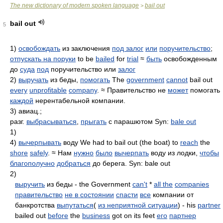
The new dictionary of modern spoken language
bail out
>
bail out
5
1)
освобождать
из заключения
под залог
или
поручительство
;
отпускать на поруки
to be
bailed
for
trial
≈
быть
освобожденным
до
суда
под
поручительство или
залог
2)
выручать
из беды,
помогать
The
government
cannot
bail out
every
unprofitable
company
. ≈ Правительство не
может
помогать
каждой
нерентабельной компании.
3) авиац.;
разг.
выбрасываться
,
прыгать
с парашютом Syn:
bale out
1)
4)
вычерпывать
воду We had to bail out (the boat) to
reach
the
shore
safely
. ≈ Нам
нужно
было
вычерпать
воду из лодки,
чтобы
благополучно
добраться
до берега. Syn: bale out
2)
выручить
из беды - the Government
can't
*
all the
companies
правительство
не в состоянии
спасти
все
компании от
банкротства
выпутаться
(
из неприятной ситуации
) - his
partner
bailed out
before
the
business
got on its feet
его
партнер