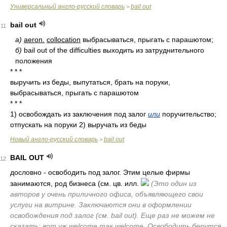
Универсальный англо-русский словарь
bail out
>
bail out
11
а)
aeron.
collocation
выбрасываться, прыгать с парашютом;
б)
bail out of the difficulties выходить из затруднительного
положения
* * *
выручить из беды, выпутаться, брать на поруки,
выбрасываться, прыгать с парашютом
* * *
1) освобождать из заключения под залог
или
поручительство;
отпускать на поруки 2) выручать из беды
Новый англо-русский словарь
bail out
>
BAIL OUT
12
дословно - освободить под залог. Этим целые фирмы
занимаются, род бизнеса (см. цв. илл.
(Это один из
авторов у очень приличного офиса, объявляющего свои
услуги на витрине. Заключаются они в оформлении
освобождения под залог (см. bail out). Еще раз не можем не
сказать: вот уж welcome так welcome. Освободить берутся