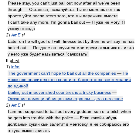
Please stay, you can't just bail out now after all we've been
through — Останься, пожалуйста. Ты не можешь вот так
просто уйти после всего того, что мы пережили вместе
I can't take any more. I'm gonna bail out — Я уже не могу. Я
ухожу отсюда
2)
AmE
sl
Later on he will goof off with finesse but by then he will say he has
bailed out — Позднее он научится мастерски отлынивать, и это
у него уже будет называться "сачковать"
II
phrvt
1)
infml
The government can't hope to bail out all the companies
—
Не
может же правительство спасти от банкротства все компании
до единой
Bailing out impoverished countries is a tricky business
—
Оказание помощи обнищавшим странам - дело нелегкое
2)
AmE
sl
I am not supposed to bail out every goddam son of a bitch when
he gets into trouble with the police — Если какой-нибудь
долбаный сукин сын залетит в ментовку, я не собираюсь его
оттуда выковыривать