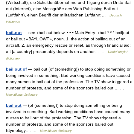
(Wirtschaft), die Schuldenübernahme und Tilgung durch Dritte Bail
out (Internet), eine Messgröße des Web Publishing Bail out
(Luftfahrt), einen Begriff der militärischen Luftfahrt …
Deutsch
Wikipedia
bail-out
— see ↑bail out below. • • • Main Entry: ↑bail * * * bail|out
or bail out «BAYL OWT», noun. 1. the action of bailing out of an
aircraft. 2. an emergency rescue or relief, as through financial aid:
»It [a country] presumably depends on another… …
Useful english
dictionary
bail out of
— bail out (of (something)) to stop doing something or
being involved in something. Bad working conditions have caused
many nurses to bail out of the profession. The TV show triggered a
number of protests, and some of the sponsors bailed out.… …
New idioms dictionary
bail out
— (of (something)) to stop doing something or being
involved in something. Bad working conditions have caused many
nurses to bail out of the profession. The TV show triggered a
number of protests, and some of the sponsors bailed out.
Etymology:… …
New idioms dictionary