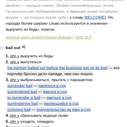
любого — только плати. Людей состоятельных, типа
Гусинского или Ходорковского, в Америке тоже посадить
могут — но только после суда.)
к слову
WELCOME
). Но
гораздо более широко слово используется в значении -
выручить из беды, помочь.
American slang. English-Russian dictionary
BAIL OUT
>
bail out
13
1.
phr v
выручить из беды
2.
phr v
выпутаться
his partner bailed out before the business got on its feet
— его
партнёр бросил дело прежде, чем оно пошло
3.
phr v
выбрасываться, прыгать с парашютом
surrender bail
—
являться в суд
surrendered bail
—
явился в суд
to surrender a bail
—
явиться в суд
surrendering bail
—
являющийся в суд
common bail
—
поручительство за явку в суд
4.
phr v
сбрасывать водные лыжи
5.
phr v
уходить, покидать