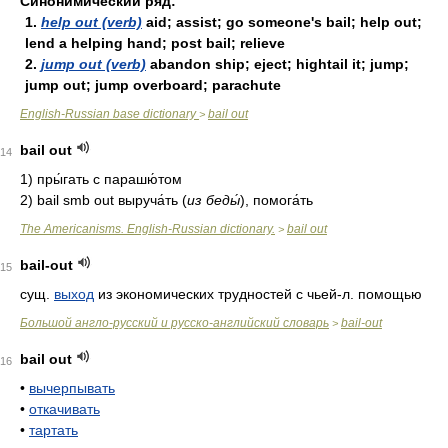
Синонимический ряд:
1.
help out (verb)
aid; assist; go someone's bail; help out;
lend a helping hand; post bail; relieve
2.
jump out (verb)
abandon ship; eject; hightail it; jump;
jump out; jump overboard; parachute
English-Russian base dictionary
bail out
>
bail out
14
1)
пры́гать с парашю́том
2)
bail smb out выруча́ть
(
из беды́
)
, помога́ть
The Americanisms. English-Russian dictionary.
bail out
>
bail-out
15
сущ.
выход
из экономических трудностей с чьей-л. помощью
Большой англо-русский и русско-английский словарь
bail-out
>
bail out
16
•
вычерпывать
•
откачивать
•
тартать