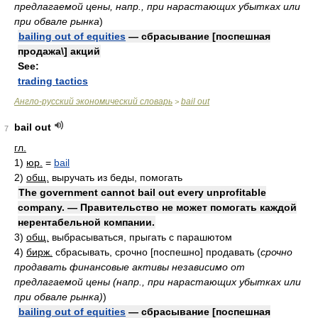
предлагаемой цены, напр., при нарастающих убытках или
при обвале рынка
)
bailing out of equities
— сбрасывание [поспешная
продажа\] акций
See:
trading tactics
Англо-русский экономический словарь
bail out
>
bail out
7
гл.
1)
юр.
=
bail
2)
общ.
выручать из беды, помогать
The government cannot bail out every unprofitable
company. — Правительство не может помогать каждой
нерентабельной компании.
3)
общ.
выбрасываться, прыгать с парашютом
4)
бирж.
сбрасывать, срочно [поспешно] продавать
(
срочно
продавать финансовые активы независимо от
предлагаемой цены (напр., при нарастающих убытках или
при обвале рынка)
)
bailing out of equities
— сбрасывание [поспешная