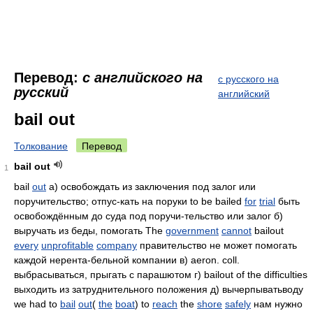
Перевод:
с английского на
с русского на
русский
английский
bail out
Толкование
Перевод
bail out
1
bail
out
а) освобождать из заключения под залог или
поручительство; отпус-кать на поруки to be bailed
for
trial
быть
освобождённым до суда под поручи-тельство или залог б)
выручать из беды, помогать The
government
cannot
bailout
every
unprofitable
company
правительство не может помогать
каждой нерента-бельной компании в) aeron. coll.
выбрасываться, прыгать с парашютом г) bailout of the difficulties
выходить из затруднительного положения д) вычерпыватьводу
we had to
bail
out
(
the
boat
) to
reach
the
shore
safely
нам нужно