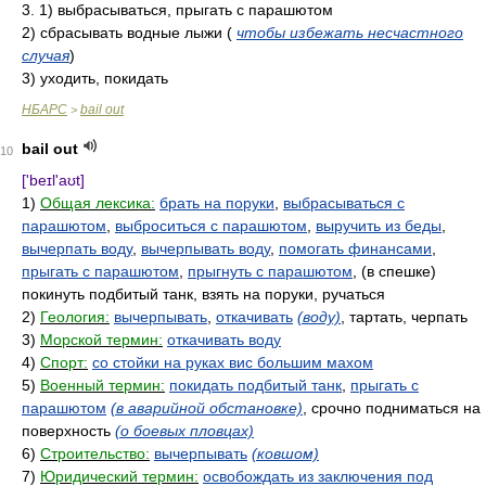
3. 1) выбрасываться, прыгать с парашютом
2) сбрасывать водные лыжи (
чтобы избежать несчастного
случая
)
3) уходить, покидать
НБАРС
bail out
>
bail out
10
['beɪl'aʊt]
1)
Общая лексика:
брать на поруки
,
выбрасываться с
парашютом
,
выброситься с парашютом
,
выручить из беды
,
вычерпать воду
,
вычерпывать воду
,
помогать финансами
,
прыгать с парашютом
,
прыгнуть с парашютом
, (в спешке)
покинуть подбитый танк, взять на поруки, ручаться
2)
Геология:
вычерпывать
,
откачивать
(воду)
, тартать, черпать
3)
Морской термин:
откачивать воду
4)
Спорт:
со стойки на руках вис большим махом
5)
Военный термин:
покидать подбитый танк
,
прыгать с
парашютом
(в аварийной обстановке)
, срочно подниматься на
поверхность
(о боевых пловцах)
6)
Строительство:
вычерпывать
(ковшом)
7)
Юридический термин:
освобождать из заключения под