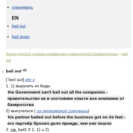
откачивать
EN
bail out
bail down
Англо-русский словарь нормативно-технической терминологии
bail
>
out
bail out
9
[ʹbeılʹaʋt]
phr v
1. 1) выручить из беды
the Government can't bail out all the companies -
правительство не в состоянии спасти все компании от
банкротства
2) выпутаться (
из неприятной ситуации
)
his partner bailed out before the business got on its feet -
его партнёр бросил дело прежде, чем оно пошло
2.
см.
bail1 II 1, 1)
и
2)