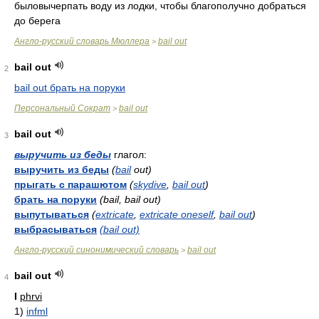
быловычерпать воду из лодки, чтобы благополучно добраться
до берега
Англо-русский словарь Мюллера
bail out
>
bail out
2
bail out брать на поруки
Персональный Сократ
bail out
>
bail out
3
выручить из беды
глагол:
выручить из беды
(
bail
out)
прыгать с парашютом
(
skydive
,
bail out
)
брать на поруки
(bail, bail out)
выпутываться
(
extricate
,
extricate oneself
,
bail out
)
выбрасываться
(bail out)
Англо-русский синонимический словарь
bail out
>
bail out
4
I
phrvi
1)
infml