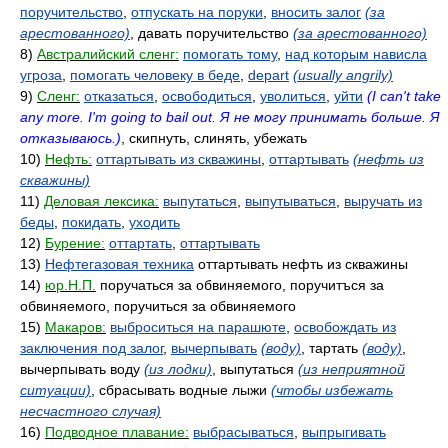
поручительство
,
отпускать на поруки
,
вносить залог
(за
арестованного)
, давать поручительство
(за арестованного)
8)
Австралийский сленг:
помогать тому
,
над которым нависла
угроза
,
помогать человеку в беде
,
depart
(usually angrily)
9)
Сленг:
отказаться
,
освободиться
,
уволиться
,
уйти
(I can't take
any more. I'm going to bail out. Я не могу принимать больше. Я
отказываюсь.)
, скипнуть, слинять, убежать
10)
Нефть:
оттартывать из скважины
,
оттартывать
(нефть из
скважины)
11)
Деловая лексика:
выпутаться
,
выпутываться
,
выручать из
беды
,
покидать
,
уходить
12)
Бурение:
оттартать
,
оттартывать
13)
Нефтегазовая техника
оттартывать нефть из скважины
14)
юр.Н.П.
поручаться за обвиняемого, поручитъся за
обвиняемого, поручиться за обвиняемого
15)
Макаров:
выброситься на парашюте
,
освобождать из
заключения под залог
,
вычерпывать
(воду)
, тартать
(воду)
,
вычерпывать воду
(из лодки)
, выпутаться
(из неприятной
ситуации)
, сбрасывать водные лыжи
(чтобы избежать
несчастного случая)
16)
Подводное плавание:
выбрасываться
,
выпрыгивать