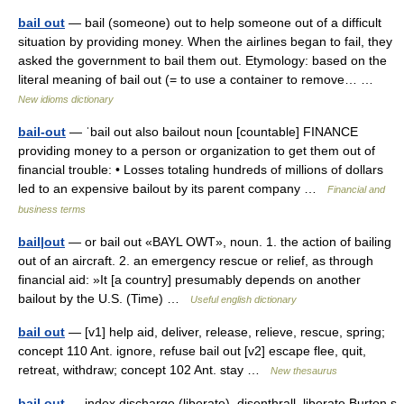
bail out
— bail (someone) out to help someone out of a difficult
situation by providing money. When the airlines began to fail, they
asked the government to bail them out. Etymology: based on the
literal meaning of bail out (= to use a container to remove… …
New idioms dictionary
bail-out
— ˈbail out also bailout noun [countable] FINANCE
providing money to a person or organization to get them out of
financial trouble: • Losses totaling hundreds of millions of dollars
led to an expensive bailout by its parent company …
Financial and
business terms
bail|out
— or bail out «BAYL OWT», noun. 1. the action of bailing
out of an aircraft. 2. an emergency rescue or relief, as through
financial aid: »It [a country] presumably depends on another
bailout by the U.S. (Time) …
Useful english dictionary
bail out
— [v1] help aid, deliver, release, relieve, rescue, spring;
concept 110 Ant. ignore, refuse bail out [v2] escape flee, quit,
retreat, withdraw; concept 102 Ant. stay …
New thesaurus
bail out
— index discharge (liberate), disenthrall, liberate Burton s