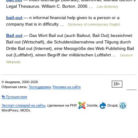
Legal Thesaurus. William C. Burton. 2006 …
Law dictionary
bail-out
— n informal financial help given to a person or a
company that is in difficulty …
Dictionary of contemporary English
Bail out
— Das Wort Bail out (auch Bailout, Bail Out) bezeichnet:
Bail out (Wirtschaft), die Schuldenübernahme und Tilgung durch
Dritte Bail out (Internet), eine Messgröße des Web Publishing Bail
out (Luftfahrt), einen Begriff der militärischen Luftfahrt …
Deutsch
Wikipedia
© Академик, 2000-2026
18+
Обратная связь:
Техподдержка
,
Реклама на сайте
👣 Путешествия
Экспорт словарей на сайты
, сделанные на PHP,
Joomla,
Drupal,
WordPress, MODx.