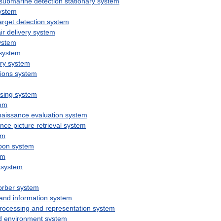
submarine
detection
stationary
system
ystem
arget
detection
system
ir
delivery
system
ystem
system
ry
system
ions
system
sing
system
em
naissance
evaluation
system
ance
picture
retrieval
system
em
pon
system
em
system
orber
system
and
information
system
rocessing
and
representation
system
d
environment
system