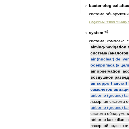
bacteriological
atta
2
система
обнаружени
English
-
Russian
military
system
3
система
;
комплекс
;
с
aiming
-
navigation
система
(
аналогов
air
(
nuclear
)
delive
боеприпаса
(
к
цел
air
observation
,
acq
воздушной
развед
air
support
aircraft
самолетов
авиаци
airborne
(
ground
)
ta
лазерная
система
о
airborne
(
ground
)
ta
система
обнаружен
airborne
laser
illumi
лазерной
подсветки