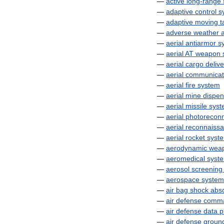
—
active
long
-
range
—
adaptive
control
s
—
adaptive
moving
t
—
adverse
weather
a
—
aerial
antiarmor
s
—
aerial
AT
weapon
—
aerial
cargo
delive
—
aerial
communicat
—
aerial
fire
system
—
aerial
mine
dispen
—
aerial
missile
syst
—
aerial
photorecon
—
aerial
reconnaiss
—
aerial
rocket
syst
—
aerodynamic
wea
—
aeromedical
syst
—
aerosol
screening
—
aerospace
system
—
air
bag
shock
abs
—
air
defense
comm
—
air
defense
data
p
—
air
defense
groun