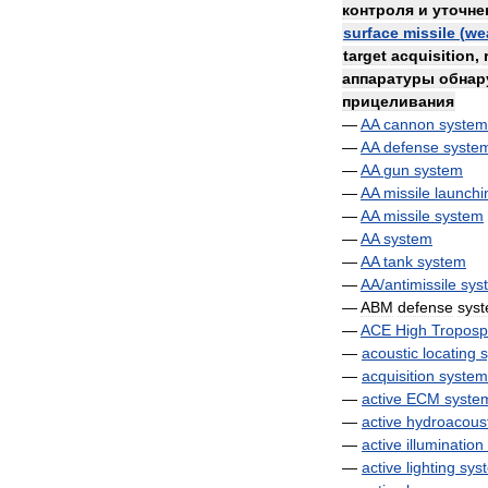
контроля
и
уточне
surface
missile
(
we
target
acquisition
,
аппаратуры
обнар
прицеливания
—
AA
cannon
system
—
AA
defense
syste
—
AA
gun
system
—
AA
missile
launchi
—
AA
missile
system
—
AA
system
—
AA
tank
system
—
AA
/
antimissile
sys
—
ABM
defense
sys
—
ACE
High
Troposp
—
acoustic
locating
—
acquisition
system
—
active
ECM
syste
—
active
hydroacoust
—
active
illumination
—
active
lighting
sys