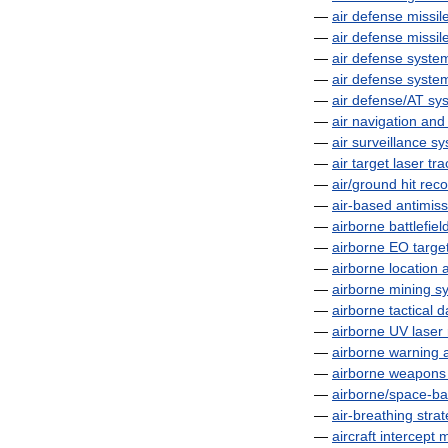
—
air
defense
missil
—
air
defense
missil
—
air
defense
syste
—
air
defense
syste
—
air
defense
/
AT
sy
—
air
navigation
and
—
air
surveillance
sy
—
air
target
laser
tra
—
air
/
ground
hit
reco
—
air
-
based
antimiss
—
airborne
battlefiel
—
airborne
EO
targe
—
airborne
location
—
airborne
mining
s
—
airborne
tactical
d
—
airborne
UV
laser
—
airborne
warning
—
airborne
weapons
—
airborne
/
space
-
ba
—
air
-
breathing
strat
—
aircraft
intercept
m