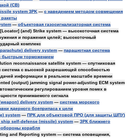
дкой
(
СВ
)
issile
system
3PK
—
с
наведением
методом
совмещения
ракеты
ystem
—
объектовая
газосигнализаторная
система
[
Locator
] (
and
)
Strike
system
—
высокоточная
система
ружения
и
поражения
целей
;
высокоточный
ударный
комплекс
parachute
)
delivery
system
—
парашютная
система
с
быстрым
торможением
lution
reconnaissance
satellite
system
—
спутниковая
я
система
с
высокой
разрешающей
способностью
едачей
информации
в
реальном
масштабе
времени
ented
(
output
)
jamming
signal
power
-
adjusting
ECM
system
втоматическим
регулированием
уровня
помех
в
ощности
принимаемого
сигнала
(
weapon
)
delivery
system
—
система
морского
авки
ядерного
боеприпаса
к
цели
le
)
system
—
ПРК
для
объектовой
ПРО
(
для
защиты
ШПУ
)
ship
self
-
defense
(
missile
)
system
—
ЗРК
ближнего
ообороны
корабля
ting
and
Reporting
system
—
система
оповещения
,