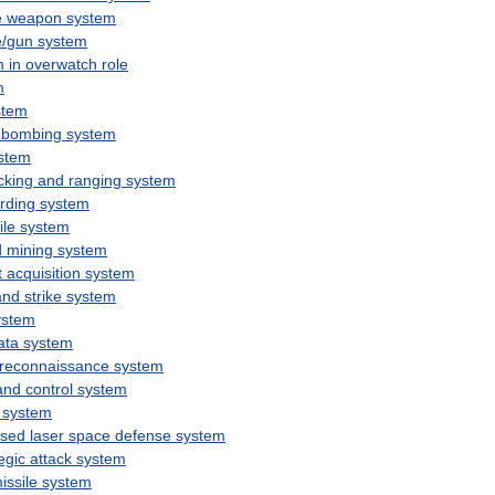
e
weapon
system
e
/
gun
system
m
in
overwatch
role
m
stem
bombing
system
stem
cking
and
ranging
system
rding
system
ile
system
d
mining
system
t
acquisition
system
and
strike
system
ystem
ata
system
reconnaissance
system
and
control
system
system
sed
laser
space
defense
system
egic
attack
system
issile
system