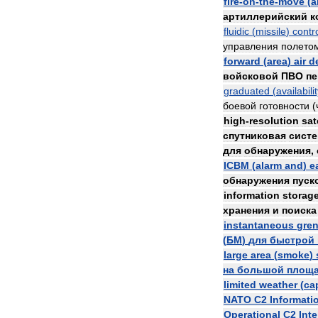
fire
-
on
-
the
-
move
(
a
артиллерийский
к
fluidic
(
missile
)
contr
управления
полето
forward
(
area
)
air
d
войсковой
ПВО
пе
graduated
(
availabili
боевой
готовности
(
high
-
resolution
sat
спутниковая
сист
для
обнаружения
,
ICBM
(
alarm
and
)
e
обнаружения
пуск
information
storag
хранения
и
поиска
instantaneous
gre
(
БМ
)
для
быстрой
large
area
(
smoke
)
на
большой
площ
limited
weather
(
ca
NATO
C2
Informati
Operational
C2
Inte