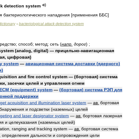
ck
detection
system
я
бактериологического
нападения
[
применения
ББС
]
dictionary
bacteriological
attack
detection
system
>
редство
;
способ
;
метод
;
сеть
(
напр
.
дорог
)
;
system
(
analog
,
digital
) —
прицельно
-
навигационная
ая
,
цифровая
)
ry
system
—
авиационная
система
доставки
(
ядерного
)
и
)
uisition
and
fire
control
system
— (
бортовая
)
система
ки
,
засечки
целей
и
управления
огнем
ECM
(
equipment
)
system
—
(
бортовая
)
система
РЭП
для
онной
поддержки
rget
acquisition
and
illumination
laser
system
—
ав
.
бортовая
бнаружения
и
подсветки
(
наземных
)
целей
rgeting
and
laser
designator
system
—
ав
.
бортовая
лазерная
ия
и
целеуказания
(
наземных
целей
)
nation
,
ranging
and
tracking
system
—
ав
.
бортовая
система
,
определения
дальности
и
сопровождения
цели