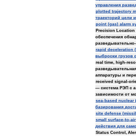
управления
разве
plotted
trajectory
m
траекторий
цели
и
point
(
gas
)
alarm
s
Precision
Location
обеспечения
обна
разведывательно
-
rapid
deceleration
(
выброски
грузов
real
time
,
high
-
reso
разведывательна
аппаратуры
и
пер
received
signal
-
ori
—
система
РЭП
с
а
зависимости
от
м
sea
-
based
nuclear
базирования
дост
site
defense
(
missi
small
surface
-
to
-
air
действия
для
сам
Status
Control
,
Aler