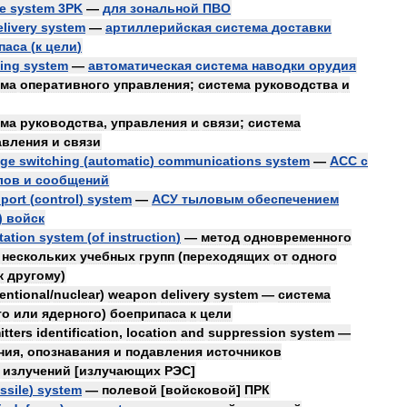
le
system
3PK
—
для
зональной
ПВО
elivery
system
—
артиллерийская
система
доставки
паса
(
к
цели
)
ying
system
—
автоматическая
система
наводки
орудия
ема
оперативного
управления
;
система
руководства
и
ема
руководства
,
управления
и
связи
;
система
авления
и
связи
ge
switching
(
automatic
)
communications
system
—
АСС
с
лов
и
сообщений
port
(
control
)
system
—
АСУ
тыловым
обеспечением
)
войск
tation
system
(
of
instruction
)
—
метод
одновременного
]
нескольких
учебных
групп
(
переходящих
от
одного
к
другому
)
entional
/
nuclear
)
weapon
delivery
system
—
система
го
или
ядерного
)
боеприпаса
к
цели
itters
identification
,
location
and
suppression
system
—
ния
,
опознавания
и
подавления
источников
излучений
[
излучающих
РЭС
]
ssile
)
system
—
полевой
[
войсковой
]
ПРК