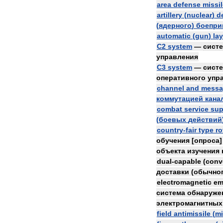
area
defense
missi
artillery
(
nuclear
)
d
(
ядерного
)
боепри
automatic
(
gun
)
la
C2
system
—
сист
управления
C3
system
—
сист
оперативного
упр
channel
and
messa
коммутацией
кана
combat
service
sup
(
боевых
действий
country
-
fair
type
ro
обучения
[
опроса
объекта
изучения
dual
-
capable
(
conv
доставки
(
обычно
electromagnetic
em
система
обнаруже
электромагнитных
field
antimissile
(
mi