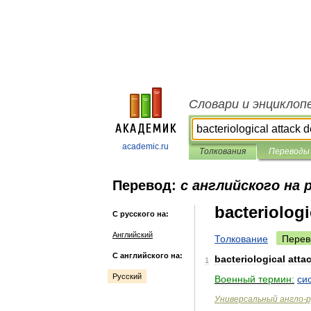
Словари и энциклоп
academic.ru
Толкования
Переводы
Перевод:
с английского на 
bacteriologi
С русского на:
Английский
Толкование
Перев
С английского на:
bacteriological
atta
1
Русский
Военный
термин:
си
Универсальный
англо
-
р