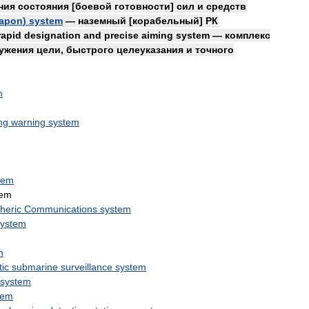
ния
состояния
[
боевой
готовности
]
сил
и
средств
apon
)
system
—
наземный
[
корабельный
]
РК
rapid
designation
and
precise
aiming
system
—
комплекс
ужения
цели
,
быстрого
целеуказания
и
точного
m
ng
warning
system
tem
tem
heric
Communications
system
system
m
ic
submarine
surveillance
system
system
tem