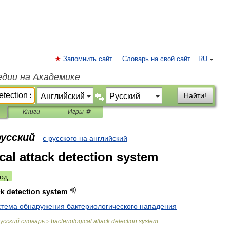
Запомнить сайт
Словарь на свой сайт
RU
едии на Академике
Найти!
Книги
Игры ⚽
русский
с русского на английский
cal attack detection system
од
ck
detection
system
стема
обнаружения
бактериологического
нападения
усский
словарь
bacteriological
attack
detection
system
>