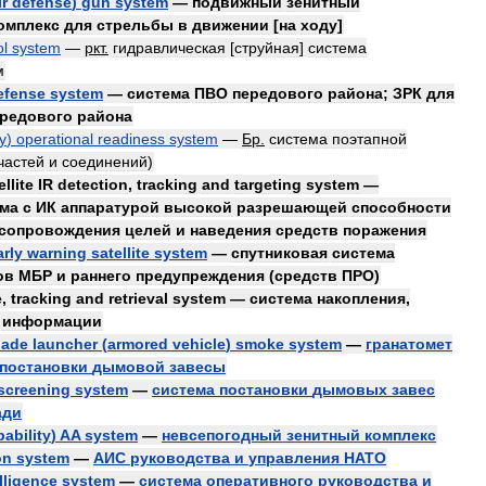
ir
defense
)
gun
system
—
подвижный
зенитный
омплекс
для
стрельбы
в
движении
[
на
ходу
]
ol
system
—
ркт
.
гидравлическая
[
струйная
]
система
м
efense
system
—
система
ПВО
передового
района
;
ЗРК
для
редового
района
ty
)
operational
readiness
system
—
Бр
.
система
поэтапной
частей
и
соединений
)
ellite
IR
detection
,
tracking
and
targeting
system
—
ема
с
ИК
аппаратурой
высокой
разрешающей
способности
сопровождения
целей
и
наведения
средств
поражения
arly
warning
satellite
system
—
спутниковая
система
ов
МБР
и
раннего
предупреждения
(
средств
ПРО
)
e
,
tracking
and
retrieval
system
—
система
накопления
,
информации
nade
launcher
(
armored
vehicle
)
smoke
system
—
гранатомет
постановки
дымовой
завесы
screening
system
—
система
постановки
дымовых
завес
ади
pability
)
AA
system
—
невсепогодный
зенитный
комплекс
on
system
—
АИС
руководства
и
управления
НАТО
lligence
system
—
система
оперативного
руководства
и