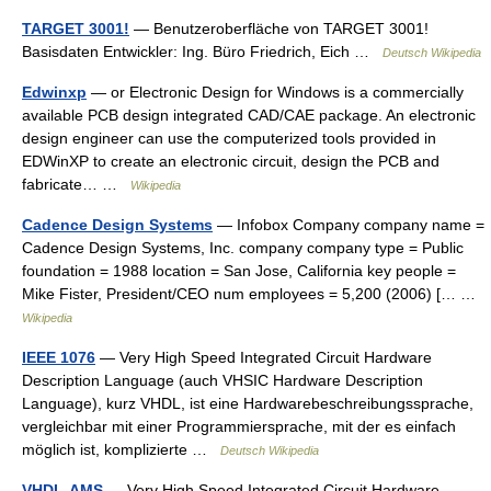
TARGET 3001!
— Benutzeroberfläche von TARGET 3001!
Basisdaten Entwickler: Ing. Büro Friedrich, Eich …
Deutsch Wikipedia
Edwinxp
— or Electronic Design for Windows is a commercially
available PCB design integrated CAD/CAE package. An electronic
design engineer can use the computerized tools provided in
EDWinXP to create an electronic circuit, design the PCB and
fabricate… …
Wikipedia
Cadence Design Systems
— Infobox Company company name =
Cadence Design Systems, Inc. company company type = Public
foundation = 1988 location = San Jose, California key people =
Mike Fister, President/CEO num employees = 5,200 (2006) [… …
Wikipedia
IEEE 1076
— Very High Speed Integrated Circuit Hardware
Description Language (auch VHSIC Hardware Description
Language), kurz VHDL, ist eine Hardwarebeschreibungssprache,
vergleichbar mit einer Programmiersprache, mit der es einfach
möglich ist, komplizierte …
Deutsch Wikipedia
VHDL-AMS
— Very High Speed Integrated Circuit Hardware