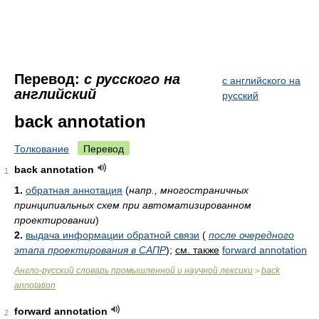
Перевод:
с русского на
с английского на
английский
русский
back annotation
Толкование
Перевод
back annotation
1
1.
обратная аннотация
(
напр., многостраничных
принципиальных схем при автоматизированном
проектировании
)
2.
выдача информации обратной связи
(
после очередного
этапа проектирования в САПР
)
;
см. также
forward annotation
Англо-русский словарь промышленной и научной лексики
back
>
annotation
forward annotation
2