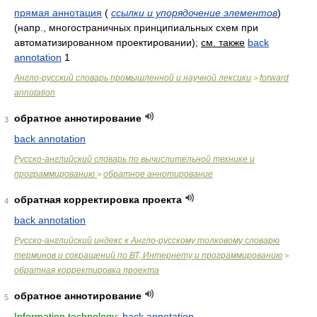
прямая аннотация
(
ссылки и упорядочение элементов
)
(напр., многостраничных принципиальных схем при
автоматизированном проектировании)
;
см. также
back
annotation
1
Англо-русский словарь промышленной и научной лексики
forward
>
annotation
обратное аннотирование
3
back annotation
Русско-английский словарь по вычислительной технике и
программированию
обратное аннотирование
>
обратная корректировка проекта
4
back annotation
Русско-английский индекс к Англо-русскому толковому словарю
терминов и сокращений по ВТ, Интернету и программированию
>
обратная корректировка проекта
обратное аннотирование
5
Information technology:
back annotation