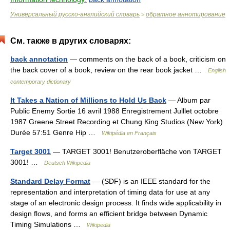
Универсальный русско-английский словарь
обратное аннотирование
>
См. также в других словарях:
back annotation
— comments on the back of a book, criticism on
the back cover of a book, review on the rear book jacket …
English
contemporary dictionary
It Takes a Nation of Millions to Hold Us Back
— Album par
Public Enemy Sortie 16 avril 1988 Enregistrement Julllet octobre
1987 Greene Street Recording et Chung King Studios (New York)
Durée 57:51 Genre Hip …
Wikipédia en Français
Target 3001
— TARGET 3001! Benutzeroberfläche von TARGET
3001! …
Deutsch Wikipedia
Standard Delay Format
— (SDF) is an IEEE standard for the
representation and interpretation of timing data for use at any
stage of an electronic design process. It finds wide applicability in
design flows, and forms an efficient bridge between Dynamic
Timing Simulations …
Wikipedia