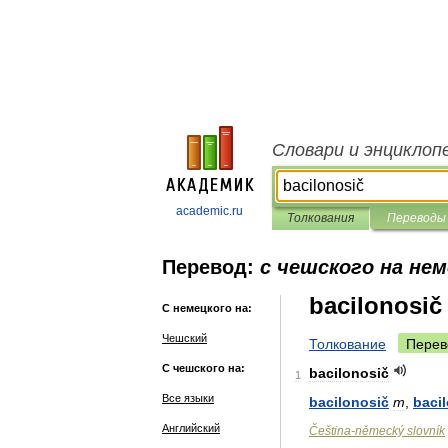
Словари и энциклоп
academic.ru
Толкования
Переводы
Перевод:
с чешского на не
bacilonosič
С немецкого на:
Чешский
Толкование
Перев
С чешского на:
bacilonosič
1
Все языки
bacilonosič
m
,
baci
Английский
Čeština
-
německý
slovník