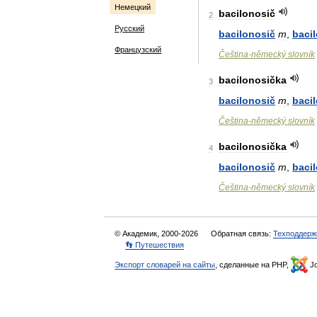
Немецкий
bacilonosič
2
Русский
bacilonosič
m
,
baci
Французский
Čeština
-
německý
slovník
bacilonosička
3
bacilonosič
m
,
baci
Čeština
-
německý
slovník
bacilonosička
4
bacilonosič
m
,
baci
Čeština
-
německý
slovník
© Академик, 2000-2026
Обратная связь:
Техподдерж
👣 Путешествия
Экспорт словарей на сайты
, сделанные на PHP,
Jo