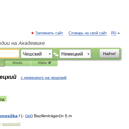
Запомнить сайт
Словарь на свой сайт
RU
едии на Академике
Найти!
Книги
Игры ⚽
мецкий
с немецкого на чешский
од
lonosička
f
(-
ček
)
Bazillenträger
(
in
f
)
m
bacilonosič
>