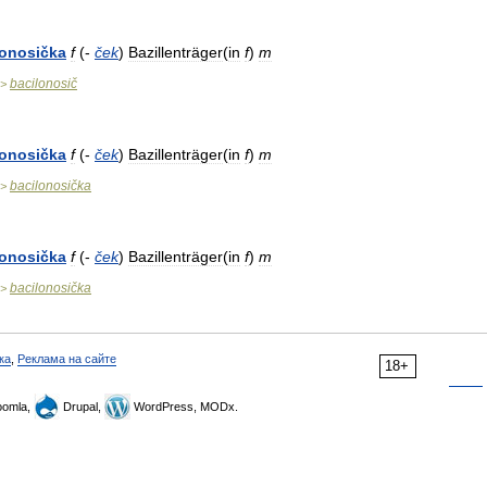
lonosička
f
(-
ček
)
Bazillenträger
(
in
f
)
m
bacilonosič
>
lonosička
f
(-
ček
)
Bazillenträger
(
in
f
)
m
bacilonosička
>
lonosička
f
(-
ček
)
Bazillenträger
(
in
f
)
m
bacilonosička
>
ка
,
Реклама на сайте
18+
omla,
Drupal,
WordPress, MODx.