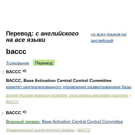
Перевод:
с английского
со всех языков на
на все языки
английский
baccc
Толкование
Перевод
BACCC
1
BACCC, Base Activation Central Control Committee
комитет централизованного управления развертыванием базы
English-Russian dictionary of planing, cross-planing and slotting machines
>
BACCC
BACCC
2
Военный термин:
Base Activation Central Control Committee
Универсальный англо-русский словарь
BACCC
>