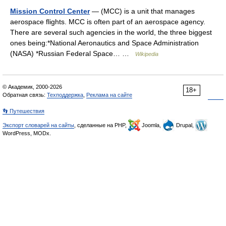
Mission Control Center
— (MCC) is a unit that manages
aerospace flights. MCC is often part of an aerospace agency.
There are several such agencies in the world, the three biggest
ones being:*National Aeronautics and Space Administration
(NASA) *Russian Federal Space… …
Wikipedia
© Академик, 2000-2026
18+
Обратная связь:
Техподдержка
,
Реклама на сайте
👣 Путешествия
Экспорт словарей на сайты
, сделанные на PHP,
Joomla,
Drupal,
WordPress, MODx.