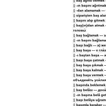
◊
baş
ağrısı
vermek
◊
-
ın
başını
ağrıtma
◊
-
dan
alamamak
—
◊
siparişten
baş
ala
◊
başını
alıp
gitmek
◊
baş
(
ın
)
dan
atmak
головы́
◊
baş
bağlamak
—
з
◊
-
ın
başını
bağlama
◊
başı
bağlı
—
а
)
же
◊
baş
başa
—
с
гла́
◊
-
ı
baştan
başa
—
◊
başı
başa
çatmak
◊
baş
başa
çıkmak
◊
baş
başa
kalmak
◊
baş
başa
vermek
объединя́ть
уси́ли
◊
başında
beklemek
◊
baş
belâsı
—
доса
◊
-
ın
başına
belâ
ge
◊
başı
belâya
uğram
◊
başımla
beraber