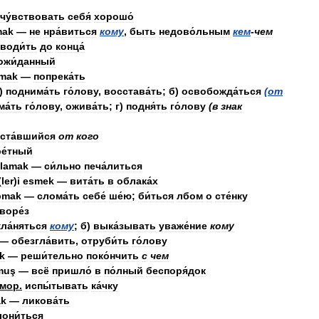
чу́вствовать
себя́
хорошо́
mak
—
не
нра́виться
кому
,
быть
недово́льным
кем
-
чем
води́ть
до
конца́
ожи́данный
mak
—
попрека́ть
)
поднима́ть
го́лову
,
восстава́ть
;
б
)
освобожда́ться
(
от
ма́ть
го́лову
,
ожива́ть
;
г
)
подня́ть
го́лову
(
в
знак
ста́вшийся
от
кого
ре́тный
lamak
—
си́льно
печа́литься
(
ler
)
i
esmek
—
вита́ть
в
облака́х
pmak
—
слома́ть
себе́
ше́ю
;
би́ться
лбом
о
сте́нку
воре́з
кла́няться
кому
;
б
)
выка́зывать
уваже́ние
кому
—
обезгла́вить
,
отруби́ть
го́лову
k
—
реши́тельно
поко́нчить
с
чем
muş
—
всё
пришло́
в
по́лный
беспоря́док
мор
.
испы́тывать
ка́чку
ak
—
ликова́ть
лони́ться