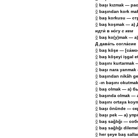
◊
başı
kızmak
—
рас
◊
başından
kork
ma
◊
baş
korkusu
—
ст
◊
baş
koşmak
—
а
)
идти́
в
но́гу
с
кем
◊
baş
ko
(
y
)
mak
—
а
Д
дава́ть
согла́сие
◊
baş
köşe
— [
са́мо
◊
baş
köşeyi
işgal
e
◊
başını
kurtarmak
◊
başı
nara
yanmak
◊
başından
nikâh
g
◊
-
ın
başını
okutma
◊
baş
olmak
—
а
)
б
◊
başında
olmak
—
◊
başını
ortaya
koy
◊
başı
önünde
—
ск
◊
başı
pek
—
а
)
упр
◊
baş
sağlığı
—
соб
◊
baş
sağlığı
dileme
◊
her
şeye
baş
sall