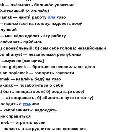
ak
—
ока́зывать
большо́е
уваже́ние
бъе́зженный
(
о
лошади
)
lamak
—
найти́
рабо́ту
для
кого
—
навяза́ться
на
го́лову
,
надое́сть
кому
лу́чший
—
мне
на́до
сде́лать
э́ту
рабо́ту
спе́чивать
при́быль
а
)
своево́льный
;
б
)
сам
себе́
голова́
;
незави́симый
cumhuriyet
—
незави́симая
респу́блика
.
заму́жняя
[
же́нщина
]
şlere
girişmek
—
бра́ться
за
непоси́льное
де́ло
alan
söylemek
—
говори́ть
глу́пости
kmak
—
навле́чь
беду́
на
кого
akmak
—
позабо́титься
о
себе́
а
)
быть
инициа́тором
;
б
)
води́ть
(
в
игре
)
—
а
)
совраща́ть
;
б
)
сбива́ть
с
пути́
(
с
то́лку
)
—
сла́дить
с
кем
-
чем
—
капри́зничать
;
надоеда́ть
—
не
спра́виться
rmek
—
стро́ить
ко́зни
—
попа́сть
в
затрудни́тельное
положе́ние