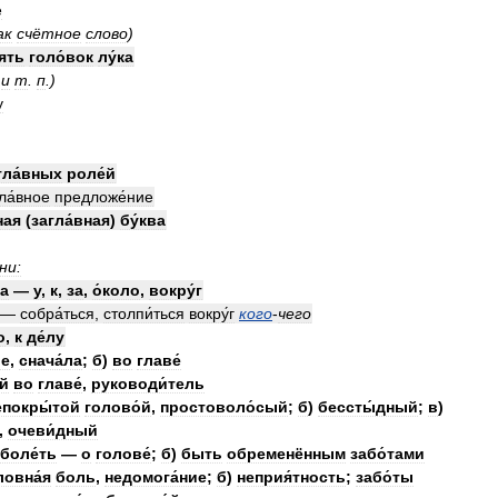
е
ак
счётное
слово
)
ять
голо́вок
лу́ка
и
т
.
п
.)
у
гла́вных
роле́й
ла́вное
предложе́ние
ная
(
загла́вная
)
бу́ква
ни:
da
—
у
,
к
,
за
,
о́коло
,
вокру́г
—
собра́ться
,
столпи́ться
вокру́г
кого
-
чего
о
,
к
де́лу
ле
,
снача́ла
;
б
)
во
главе́
ий
во
главе́
,
руководи́тель
епокры́той
голово́й
,
простоволо́сый
;
б
)
бессты́дный
;
в
)
,
очеви́дный
боле́ть
—
о
голове́
;
б
)
быть
обременённым
забо́тами
ловна́я
боль
,
недомога́ние
;
б
)
неприя́тность
;
забо́ты