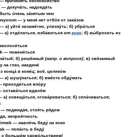
—
причиня́ть
беспоко́йство
k
—
докуча́ть
,
надоеда́ть
быть
о́чень
за́нятым
чем
mıyorum
—
у
меня́
нет
отбо́я
от
зака́зов
—
а
)
уйти́
незаме́тно
,
улизну́ть
;
б
)
убра́ться
—
а
)
отде́латься
,
изба́виться
от
кого
;
б
)
вы́бросить
из
аколоси́ться
k
—
пожени́ться
на́тый
;
б
)
решённый
(
напр
.
о
вопросе
)
;
в
)
свя́занный
зу
на
глаз
,
наедине́
из
конца́
в
коне́ц
;
всё
,
целико́м
—
а
)
шушу́каться
;
б
)
вме́сте
обду́мать
—
приходи́ться
впо́ру
—
остава́ться
вдвоём
—
а
)
совеща́ться
,
сгова́риваться
;
б
)
спла́чиваться
;
я
—
поджида́я
,
стоя́ть
ря́дом
́да
,
неприя́тность
tirmek
—
навле́чь
беду́
на
кого
ak
—
попа́сть
в
беду́
—
с
больши́м
удово́льствием
!