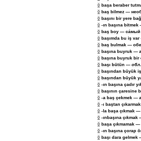
◊
başa
beraber
tutm
◊
baş
bilmez
—
нео
◊
başını
bir
yere
bağ
◊
-
ın
başına
bitmek
◊
baş
boy
—
са́мый
◊
başımda
bu
iş
var
◊
baş
bulmak
—
обе
◊
başına
buyruk
—
◊
başına
buyruk
bir
◊
başı
bütün
—
обл
◊
başından
büyük
i
◊
başından
büyük
y
◊
-
ın
başına
çadır
yı
◊
başının
çaresine
b
◊
-
a
baş
çekmek
—
◊
-
ı
baştan
çıkarmak
◊
-
la
başa
çıkmak
◊
-
ınbaşına
çıkmak
◊
başa
çıkmamak
◊
-
ın
başına
çorap
ö
◊
başı
dara
gelmek