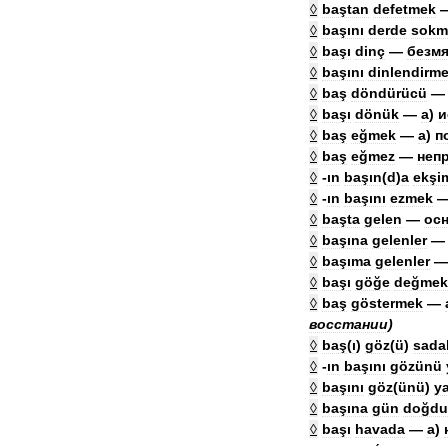
◊
baştan
defetmek
◊
başını
derde
sokm
◊
başı
dinç
—
безмя
◊
başını
dinlendirm
◊
baş
döndürücü
◊
başı
dönük
—
а
)
и
◊
baş
eğmek
—
а
)
п
◊
baş
eğmez
—
неп
◊
-
ın
başın
(
d
)
a
ekşi
◊
-
ın
başını
ezmek
◊
başta
gelen
—
осн
◊
başına
gelenler
◊
başıma
gelenler
◊
başı
göğe
değmek
◊
baş
göstermek
—
восстании
)
◊
baş
(
ı
)
göz
(
ü
)
sada
◊
-
ın
başını
gözünü
◊
başını
göz
(
ünü
)
y
◊
başına
gün
doğdu
◊
başı
havada
—
а
)