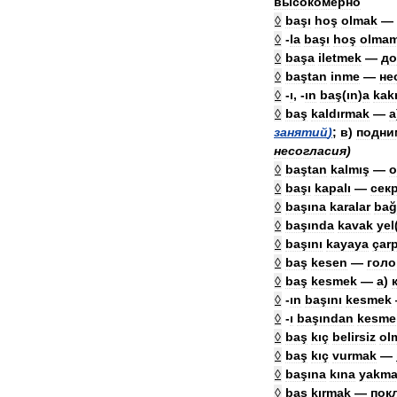
высокоме́рно
◊
başı
hoş
olmak
—
◊
-
la
başı
hoş
olma
◊
başa
iletmek
—
до
◊
baştan
inme
—
не
◊
-
ı
, -
ın
baş
(
ın
)
a
kak
◊
baş
kaldırmak
—
а
занятий
)
;
в
)
подни
несогласия
)
◊
baştan
kalmış
—
о
◊
başı
kapalı
—
сек
◊
başına
karalar
bağ
◊
başında
kavak
yel
◊
başını
kayaya
çar
◊
baş
kesen
—
голо
◊
baş
kesmek
—
а
)
◊
-
ın
başını
kesmek
◊
-
ı
başından
kesme
◊
baş
kıç
belirsiz
ol
◊
baş
kıç
vurmak
—
◊
başına
kına
yakm
◊
baş
kırmak
—
пок