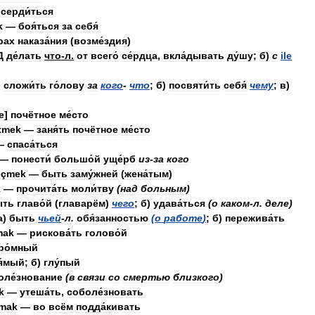
серди́ться
k
—
боя́ться
за
себя́
рах
наказа́ния
(
возме́здия
)
Д
де́лать
что
-
л
.
от
всего́
се́рдца
,
вкла́дывать
ду́шу
;
б
)
с
ile
)
сложи́ть
го́лову
за
кого
-
что
;
б
)
посвяти́ть
себя́
чему
;
в
)
е
]
почётное
ме́сто
tmek
—
заня́ть
почётное
ме́сто
—
спаса́ться
—
понести́
большо́й
уще́рб
из
-
за
кого
eçmek
—
быть
заму́жней
(
жена́тым
)
k
—
прочита́ть
моли́тву
(
над
больным
)
ыть
главо́й
(
главарём
)
чего
;
б
)
удава́ться
(
о
каком
-
л
.
деле
)
а
)
быть
чьей
-
л
.
обя́занностью
(
о
работе
)
;
б
)
пережива́ть
mak
—
рискова́ть
голово́й
ро́мный
я́мый
;
б
)
глу́пый
оле́знование
(
в
связи
со
смертью
близкого
)
k
—
утеша́ть
,
соболе́зновать
amak
—
во
всём
подда́кивать