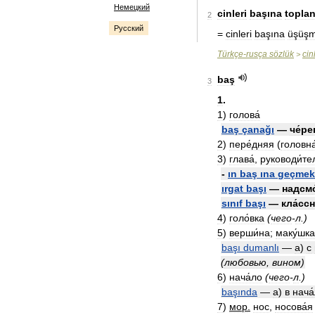
Немецкий
cinleri
başına
topla
2
Русский
=
cinleri
başına
üşüş
Türkçe
-
rusça
sözlük
cin
>
baş
3
1
.
1
)
голова́
baş
çanağı
—
че́ре
2
)
пере́дняя
(
головна
3
)
глава́
,
руководи́те
-
ın
baş
ına
geçmek
ırgat
başı
—
надсм
sınıf
başı
—
кла́сс
4
)
голо́вка
(
чего
-
л
.)
5
)
верши́на
;
маку́шка
başı
dumanlı
—
а
)
с
(
любовью
,
вином
)
6
)
нача́ло
(
чего
-
л
.)
başında
—
а
)
в
нача
7
)
мор
.
нос
,
носова́я