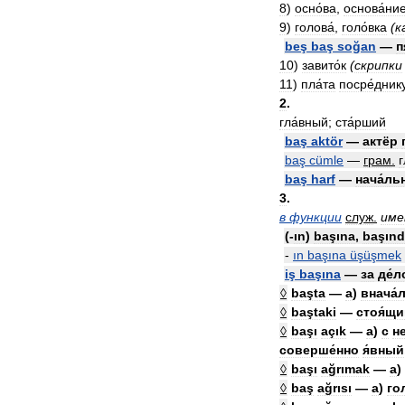
8
)
осно́ва
,
основа́ни
9
)
голова́
,
голо́вка
(
к
beş
baş
soğan
—
п
10
)
завито́к
(
скрипки
11
)
пла́та
посре́дник
2
.
гла́вный
;
ста́рший
baş
aktör
—
актёр
baş
cümle
—
грам
.
г
baş
harf
—
нача́ль
3
.
в
функции
служ
.
име
(-
ın
)
başına
,
başın
-
ın
başına
üşüşmek
iş
başına
—
за
де́л
◊
başta
—
а
)
внача́
◊
baştaki
—
стоя́щ
◊
başı
açık
—
а
)
с
н
соверше́нно
я́вный
◊
başı
ağrımak
—
а
)
◊
baş
ağrısı
—
а
)
го