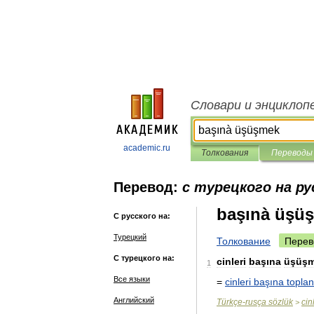
Словари и энциклоп
academic.ru
Толкования
Переводы
Перевод:
с турецкого на ру
başınà üşü
С русского на:
Турецкий
Толкование
Перев
С турецкого на:
cinleri
başına
üşüş
1
Все языки
=
cinleri
başına
topla
Английский
Türkçe
-
rusça
sözlük
cin
>