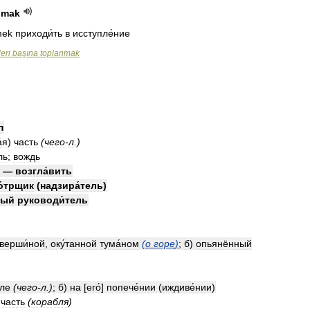
nmak
mek
приходи́ть
в
исступле́ние
leri
başına
toplanmak
п
́я
)
часть
(
чего
-
л
.)
ль
;
вождь
—
возгла́вить
о́трщик
(
надзира́тель
)
ный
руководи́тель
верши́ной
,
оку́танной
тума́ном
(
о
горе
)
;
б
)
опьянённый
́ле
(
чего
-
л
.)
;
б
)
на
[
его́
]
попече́нии
(
иждиве́нии
)
часть
(
корабля
)