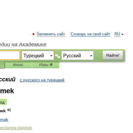
Запомнить сайт
Словарь на свой сайт
RU
едии на Академике
Найти!
Книги
Игры ⚽
сский
с русского на турецкий
şmek
од
mek
nmak
leri
başına
üşüşmek