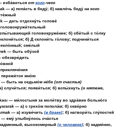
—
изба́виться
от
кого
-
чего
ak
—
а
)
попа́сть
в
беду́
;
б
)
навле́чь
беду́
на
кого
те́жный
ek
—
дать
отдохну́ть
голове́
—
головокружи́тельный
спы́тывающий
головокруже́ние
;
б
)
сби́тый
с
то́лку
оклони́ться
;
б
)
Д
склони́ть
го́лову
;
подчини́ться
рекло́нный
;
сме́лый
mek
—
быть
обу́зой
—
обезвре́дить
о́вной
—
приключе́ния
—
пережи́тое
мно́ю
—
быть
на
седьмо́м
не́бе
(
от
счастья
)
а
)
случи́ться
;
появи́ться
;
б
)
вспы́хнуть
(
о
мятеже
,
kası
—
ми́лостыня
за
моли́тву
во
здра́вие
больно́го
yararak
—
а
)
с
грехо́м
попола́м
;
б
)
скве́рно
armak
—
а
)
изуве́чить
(
в
драке
)
;
б
)
натвори́ть
глу́постей
—
ему́
улыбну́лось
сча́стье
надменный
,
высокомерный
(
о
человеке
)
;
б
)
надме́нно
,