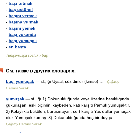
-
başı tutmak
-
baş üstüne!
-
başını vermek
-
başına vurmak
-
başını yemek
-
başı yukarıda
-
başı yumuşak
-
en başta
Türkçe-rusça sözlük
baş
>
См. также в других словарях:
başı yumuşak
— sf., ğı Uysal, söz dinler (kimse) …
Çağatay
Osmanlı Sözlük
yumuşak
— sf., ğı 1) Dokunulduğunda veya üzerine basıldığında
çukurlaşan, eski biçimini kaybeden, katı karşıtı Pamuk yumuşaktır.
2) Kolaylıkla bükülen, buruşmayan, sert karşıtı Yaş dallar yumuşak
olur. Yumuşak kumaş. 3) Dokunulduğunda hoş bir duygu… …
Çağatay Osmanlı Sözlük