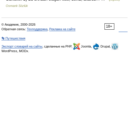
Osmanlı Sözlük
© Академик, 2000-2026
18+
Обратная связь:
Техподдержка
,
Реклама на сайте
👣 Путешествия
Экспорт словарей на сайты
, сделанные на PHP,
Joomla,
Drupal,
WordPress, MODx.