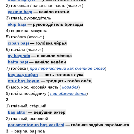
2)
головна́я / нача́льная часть
(
чего-л.
)
yazının başı
— нача́ло статьи́
3)
глава́, руководи́тель
ekip başı
— руководи́тель брига́ды
4)
верши́на, маку́шка
5)
голо́вка
(
чего-л.
)
çıban başı
— голо́вка чи́рья
6)
нача́ло
(
чего-л.
)
ay başında
— в нача́ле ме́сяца
hafta başı
— нача́ло неде́ли
7)
голо́вка
(
при перечислении как счётное слово
)
beş baş soğan
— пять голо́вок лу́ка
otuz baş koyun
— три́дцать голо́в ове́ц
8)
мор.
нос, носова́я часть
(
корабля
)
9)
пла́та посре́днику
(
при обмене денег
)
2.
1)
гла́вный, ста́рший
baş aktör
— веду́щий актёр
2)
гла́вный, основно́й
parlamentonun baş vazifesi
— гла́вная зада́ча парла́мента
3.
= başına, başında