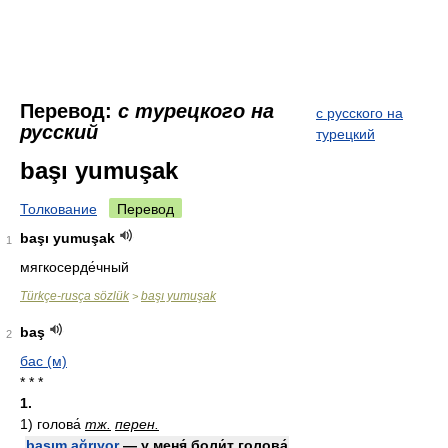
Перевод:
с турецкого на
с русского на
русский
турецкий
başı yumuşak
Толкование
Перевод
başı yumuşak
1
мягкосерде́чный
Türkçe-rusça sözlük
başı yumuşak
>
baş
2
бас (м)
* * *
1.
1)
голова́
тж.
перен.
başım ağrıyor
— у меня́ боли́т голова́