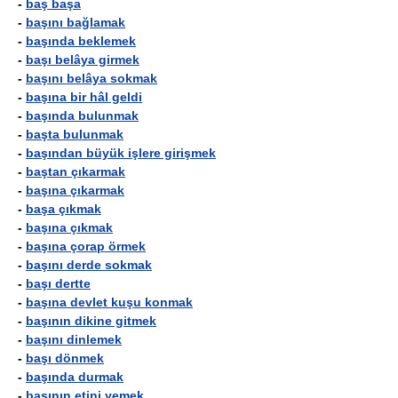
-
baş başa
-
başını bağlamak
-
başında beklemek
-
başı belâya girmek
-
başını belâya sokmak
-
başına bir hâl geldi
-
başında bulunmak
-
başta bulunmak
-
başından büyük işlere girişmek
-
baştan çıkarmak
-
başına çıkarmak
-
başa çıkmak
-
başına çıkmak
-
başına çorap örmek
-
başını derde sokmak
-
başı dertte
-
başına devlet kuşu konmak
-
başının dikine gitmek
-
başını dinlemek
-
başı dönmek
-
başında durmak
-
başının etini yemek