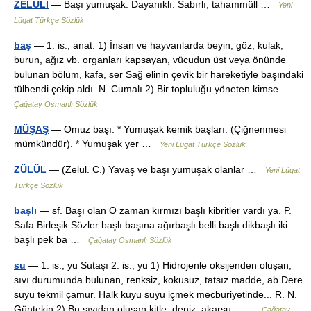
ZELULÎ
— Başı yumuşak. Dayanıklı. Sabırlı, tahammüll …
Yeni
Lügat Türkçe Sözlük
baş
— 1. is., anat. 1) İnsan ve hayvanlarda beyin, göz, kulak,
burun, ağız vb. organları kapsayan, vücudun üst veya önünde
bulunan bölüm, kafa, ser Sağ elinin çevik bir hareketiyle başındaki
tülbendi çekip aldı. N. Cumalı 2) Bir topluluğu yöneten kimse …
Çağatay Osmanlı Sözlük
MÜŞAŞ
— Omuz başı. * Yumuşak kemik başları. (Çiğnenmesi
mümkündür). * Yumuşak yer …
Yeni Lügat Türkçe Sözlük
ZÜLÜL
— (Zelul. C.) Yavaş ve başı yumuşak olanlar …
Yeni Lügat
Türkçe Sözlük
başlı
— sf. Başı olan O zaman kırmızı başlı kibritler vardı ya. P.
Safa Birleşik Sözler başlı başına ağırbaşlı belli başlı dikbaşlı iki
başlı pek ba …
Çağatay Osmanlı Sözlük
su
— 1. is., yu Sutaşı 2. is., yu 1) Hidrojenle oksijenden oluşan,
sıvı durumunda bulunan, renksiz, kokusuz, tatsız madde, ab Dere
suyu tekmil çamur. Halk kuyu suyu içmek mecburiyetinde... R. N.
Güntekin 2) Bu sıvıdan oluşan kitle, deniz, akarsu… …
Çağatay