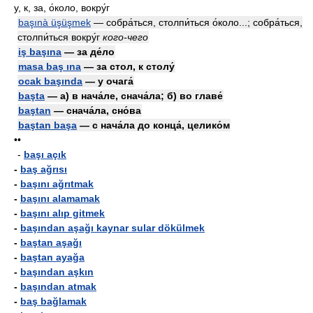
у, к, за, о́коло, вокру́г
başınà üşüşmek
— собра́ться, столпи́ться о́коло...; собра́ться,
столпи́ться вокру́г
кого-чего
iş başına
— за де́ло
masa baş ına
— за стол, к столу́
ocak başında
— у очага́
başta
— а) в нача́ле, снача́ла; б) во главе́
baştan
— снача́ла, сно́ва
baştan başa
— с нача́ла до конца́, целико́м
••
-
başı açık
-
baş ağrısı
-
başını ağrıtmak
-
başını alamamak
-
başını alıp gitmek
-
başından aşağı kaynar sular dökülmek
-
baştan aşağı
-
baştan ayağa
-
başından aşkın
-
başından atmak
-
baş bağlamak