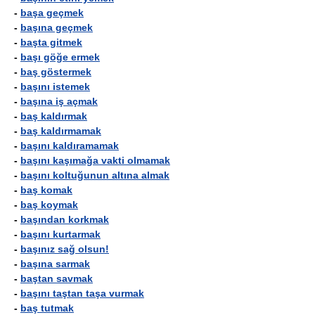
-
başa geçmek
-
başına geçmek
-
başta gitmek
-
başı göğe ermek
-
baş göstermek
-
başını istemek
-
başına iş açmak
-
baş kaldırmak
-
baş kaldırmamak
-
başını kaldıramamak
-
başını kaşımağa vakti olmamak
-
başını koltuğunun altına almak
-
baş komak
-
baş koymak
-
başından korkmak
-
başını kurtarmak
-
başınız sağ olsun!
-
başına sarmak
-
baştan savmak
-
başını taştan taşa vurmak
-
baş tutmak