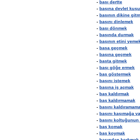
-
başı
dertte
-
başına
devlet
kuşu
-
başının
dikine
git
-
başını
dinlemek
-
başı
dönmek
-
başında
durmak
-
başının
etini
yeme
-
başa
geçmek
-
başına
geçmek
-
başta
gitmek
-
başı
göğe
ermek
-
baş
göstermek
-
başını
istemek
-
başına
iş
açmak
-
baş
kaldırmak
-
baş
kaldırmamak
-
başını
kaldıramam
-
başını
kaşımağa
va
-
başını
koltuğunun
-
baş
komak
-
baş
koymak
-
başından
korkmak