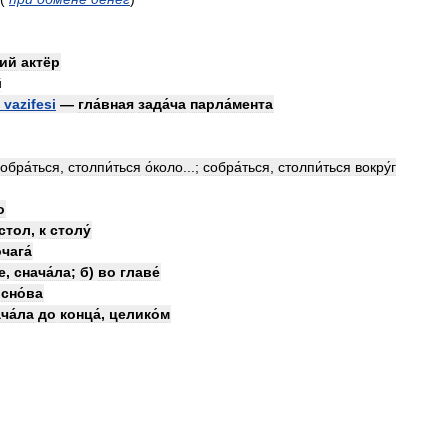
щий
актёр
й
vazifesi
—
гла́вная
зада́ча
парла́мента
обра́ться
,
столпи́ться
о́коло
...;
собра́ться
,
столпи́ться
вокру́г
о
стол
,
к
столу́
чага́
е
,
снача́ла
;
б
)
во
главе́
,
сно́ва
ча́ла
до
конца́
,
целико́м