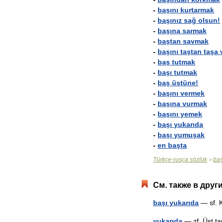
-
başını
kurtarmak
-
başınız
sağ
olsun
!
-
başına
sarmak
-
baştan
savmak
-
başını
taştan
taşa
-
baş
tutmak
-
başı
tutmak
-
baş
üstüne
!
-
başını
vermek
-
başına
vurmak
-
başını
yemek
-
başı
yukarıda
-
başı
yumuşak
-
en
başta
Türkçe
-
rusça
sözlük
ba
>
См
.
также
в
друг
başı
yukarıda
—
sf
.
K
yukarıda
—
zf
.
Üst
ta