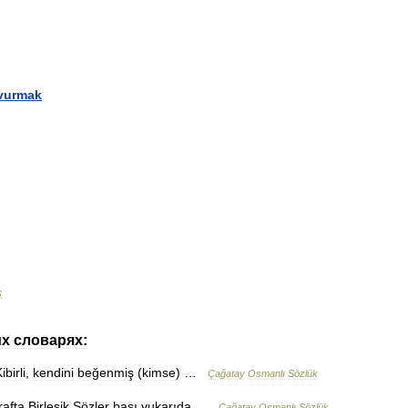
vurmak
ş
их
словарях:
ibirli
,
kendini
beğenmiş
(
kimse
) …
Çağatay
Osmanlı
Sözlük
rafta
Birleşik
Sözler
başı
yukarıda
…
Çağatay
Osmanlı
Sözlük