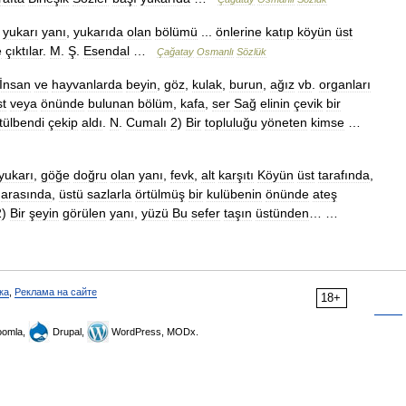
)
yukarı
yanı
,
yukarıda
olan
bölümü
...
önlerine
katıp
köyün
üst
e
çıktılar
.
M
.
Ş
.
Esendal
…
Çağatay
Osmanlı
Sözlük
İnsan
ve
hayvanlarda
beyin
,
göz
,
kulak
,
burun
,
ağız
vb
.
organları
st
veya
önünde
bulunan
bölüm
,
kafa
,
ser
Sağ
elinin
çevik
bir
tülbendi
çekip
aldı
.
N
.
Cumalı
2
)
Bir
topluluğu
yöneten
kimse
…
yukarı
,
göğe
doğru
olan
yanı
,
fevk
,
alt
karşıtı
Köyün
üst
tarafında
,
arasında
,
üstü
sazlarla
örtülmüş
bir
kulübenin
önünde
ateş
2
)
Bir
şeyin
görülen
yanı
,
yüzü
Bu
sefer
taşın
üstünden
… …
ка
,
Реклама на сайте
18+
omla,
Drupal,
WordPress, MODx.