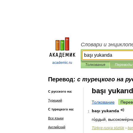
Словари и энциклоп
academic.ru
Толкования
Переводы
Перевод:
с турецкого на ру
başı yukarı
С русского на:
Турецкий
Толкование
Перев
С турецкого на:
başı
yukarıda
1
Все языки
го́рдый
,
высокоме́рн
Английский
Türkçe
-
rusça
sözlük
baş
>