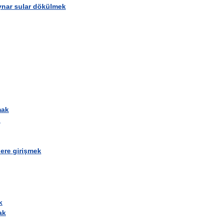
ynar
sular
dökülmek
mak
i
lere
girişmek
k
ak