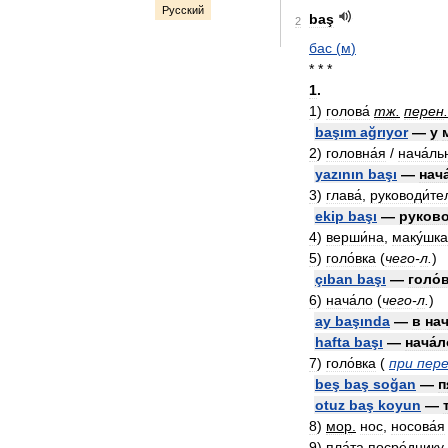
Русский
baş
2
бас
(
м
)
* * *
1
.
1
)
голова́
тж
.
перен
.
başım
ağrıyor
—
у
2
)
головна́я
/
нача́ль
yazının
başı
—
нача
3
)
глава́
,
руководи́те
ekip
başı
—
руково
4
)
верши́на
,
маку́шка
5
)
голо́вка
(
чего
-
л
.
)
çıban
başı
—
голо́
6
)
нача́ло
(
чего
-
л
.
)
ay
başında
—
в
нач
hafta
başı
—
нача́л
7
)
голо́вка
(
при
пере
beş
baş
soğan
—
п
otuz
baş
koyun
—
8
)
мор
.
нос
,
носова́я
9
)
пла́та
посре́днику