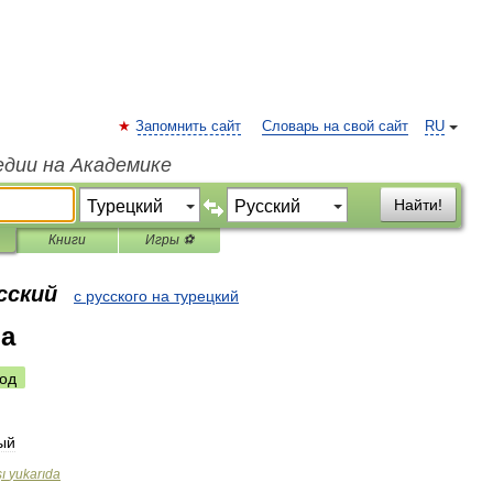
Запомнить сайт
Словарь на свой сайт
RU
едии на Академике
Найти!
Книги
Игры ⚽
сский
с русского на турецкий
da
од
ый
ı
yukarıda