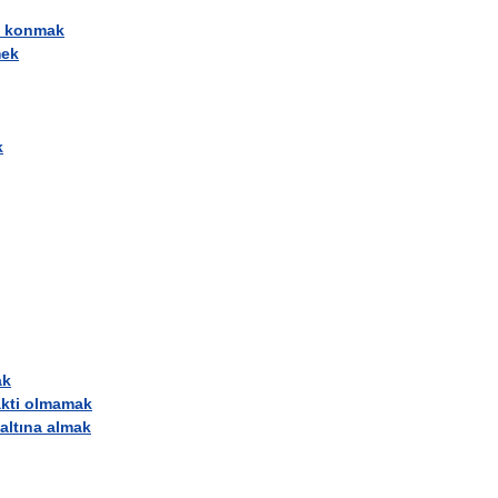
konmak
mek
k
ak
kti
olmamak
altına
almak