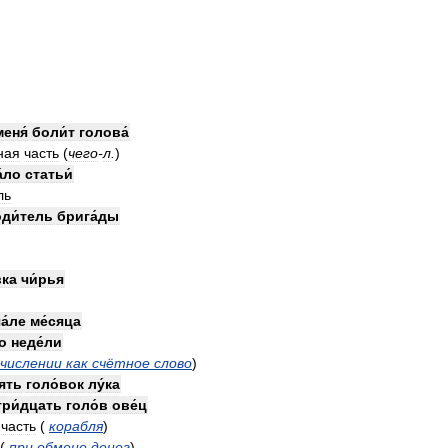
меня́
боли́т
голова́
ная
часть
(
чего
-
л
.
)
́ло
статьи́
ль
ди́тель
брига́ды
вка
чи́рья
а́ле
ме́сяца
о
неде́ли
числении
как
счётное
слово
)
ять
голо́вок
лу́ка
три́дцать
голо́в
ове́ц
часть
(
корабля
)
(
при
обмене
денег
)