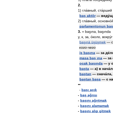
2
.
1
)
гла́вный
,
ста́рший
baş
aktör
—
веду́
2
)
гла́вный
,
основно́
parlamentonun
baş
3
.
=
başına
,
başında
у
,
к
,
за
,
о́коло
,
вокру́г
başınà
üşüşmek
—
с
кого
-
чего
iş
başına
—
за
де́л
masa
baş
ına
—
за
ocak
başında
—
у
о
başta
—
а
)
в
нача́л
baştan
—
снача́ла
baştan
başa
—
с
на
••
-
başı
açık
-
baş
ağrısı
-
başını
ağrıtmak
-
başını
alamamak
-
başını
alıp
gitmek