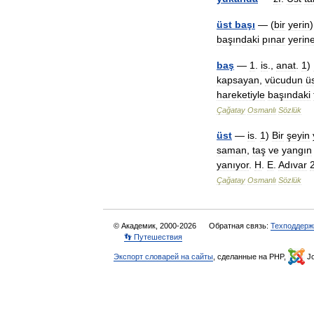
üst
başı
— (
bir
yerin
başındaki
pınar
yerin
baş
—
1
.
is
.,
anat
.
1
)
kapsayan
,
vücudun
ü
hareketiyle
başındaki
Çağatay
Osmanlı
Sözlük
üst
—
is
.
1
)
Bir
şeyin
saman
,
taş
ve
yangın
yanıyor
.
H
.
E
.
Adıvar
Çağatay
Osmanlı
Sözlük
© Академик, 2000-2026
Обратная связь:
Техподдерж
👣 Путешествия
Экспорт словарей на сайты
, сделанные на PHP,
Jo