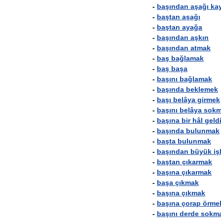
-
başından
aşağı
ka
-
baştan
aşağı
-
baştan
ayağa
-
başından
aşkın
-
başından
atmak
-
baş
bağlamak
-
baş
başa
-
başını
bağlamak
-
başında
beklemek
-
başı
belâya
girmek
-
başını
belâya
sok
-
başına
bir
hâl
geld
-
başında
bulunmak
-
başta
bulunmak
-
başından
büyük
iş
-
baştan
çıkarmak
-
başına
çıkarmak
-
başa
çıkmak
-
başına
çıkmak
-
başına
çorap
örme
-
başını
derde
sokm