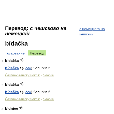
Перевод:
с чешского на
с немецкого на
немецкий
чешский
bídačka
Толкование
Перевод
bídačka
1
bídačka
f
(-
ček
) Schurkin
f
Čeština-německý slovník
bídačka
>
bídačka
2
bídačka
f
(-
ček
) Schurkin
f
Čeština-německý slovník
bídačka
>
bídnice
3