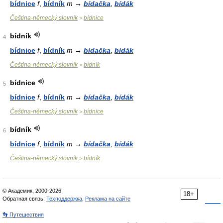
bídnice
f
,
bídník
m →
bídačka
,
bídák
Čeština-německý slovník
bídnice
>
bídník
4
bídnice
f
,
bídník
m →
bídačka
,
bídák
Čeština-německý slovník
bídník
>
bídnice
5
bídnice
f
,
bídník
m →
bídačka
,
bídák
Čeština-německý slovník
bídnice
>
bídník
6
bídnice
f
,
bídník
m →
bídačka
,
bídák
Čeština-německý slovník
bídník
>
© Академик, 2000-2026
18+
Обратная связь:
Техподдержка
,
Реклама на сайте
👣 Путешествия