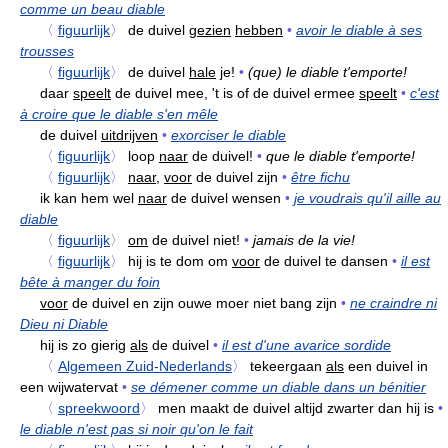
comme un beau diable
〈
figuurlijk
〉
de duivel
gezien
hebben
•
avoir le diable à ses
trousses
〈
figuurlijk
〉
de duivel
hale
je!
•
(que) le diable t'emporte!
daar
speelt
de duivel mee, 't is of de duivel ermee
speelt
•
c'est
à croire que le diable s'en mêle
de duivel
uitdrijven
•
exorciser le diable
〈
figuurlijk
〉
loop
naar
de duivel!
•
que le diable t'emporte!
〈
figuurlijk
〉
naar,
voor
de duivel zijn
•
être fichu
ik kan hem wel
naar
de duivel wensen
•
je voudrais qu'il aille au
diable
〈
figuurlijk
〉
om
de duivel niet!
•
jamais de la vie!
〈
figuurlijk
〉
hij is te dom om
voor
de duivel te dansen
•
il est
bête à manger du foin
voor
de duivel en zijn ouwe moer niet bang zijn
•
ne craindre ni
Dieu ni Diable
hij is zo gierig
als
de duivel
•
il est d'une avarice sordide
〈
Algemeen Zuid-Nederlands
〉
tekeergaan
als
een duivel in
een wijwatervat
•
se démener comme un diable dans un bénitier
〈
spreekwoord
〉
men maakt de duivel altijd zwarter dan hij is
•
le diable n'est pas si noir qu'on le fait