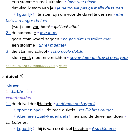
een stomme
streek
uithalen
•
faire une bêtise
dat
vind
ik stom van je
•
je ne trouve pas ça malin de ta part
〈
figuurlijk
〉
te
stom zijn om voor de duvel te dansen
•
être
bête à manger du foin
(wat) stom
van
hem!
•
qu'il est bête!
2
de stomme
e
•
le e muet
geen stom
woord
zeggen
•
ne pas dire un traître mot
een
stomme
•
un(e) muet(te)
3
die stomme
school
•
cette école débile
stom
werk
moeten verrichten
•
devoir faire un travail ennuyeux
Deens-Russisch woordenboek
stom
>
duivel
2
duivel
1
diable
〈m.〉
♦
voorbeelden:
1
de duivel der
ijdelheid
•
le démon de l'orgueil
〈
sport en spel
〉
de
rode
duivels
•
les Diables rouges
〈
Algemeen Zuid-Nederlands
〉
iemand de duivel
aandoen
•
embêter qn.
〈
figuurlijk
〉
hij is van de duivel
bezeten
•
il se démène