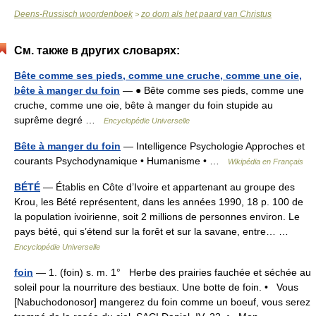
Deens-Russisch woordenboek
zo dom als het paard van Christus
>
См. также в других словарях:
Bête comme ses pieds, comme une cruche, comme une oie,
bête à manger du foin
— ● Bête comme ses pieds, comme une
cruche, comme une oie, bête à manger du foin stupide au
suprême degré …
Encyclopédie Universelle
Bête à manger du foin
— Intelligence Psychologie Approches et
courants Psychodynamique • Humanisme • …
Wikipédia en Français
BÉTÉ
— Établis en Côte d’Ivoire et appartenant au groupe des
Krou, les Bété représentent, dans les années 1990, 18 p. 100 de
la population ivoirienne, soit 2 millions de personnes environ. Le
pays bété, qui s’étend sur la forêt et sur la savane, entre… …
Encyclopédie Universelle
foin
— 1. (foin) s. m. 1° Herbe des prairies fauchée et séchée au
soleil pour la nourriture des bestiaux. Une botte de foin. • Vous
[Nabuchodonosor] mangerez du foin comme un boeuf, vous serez