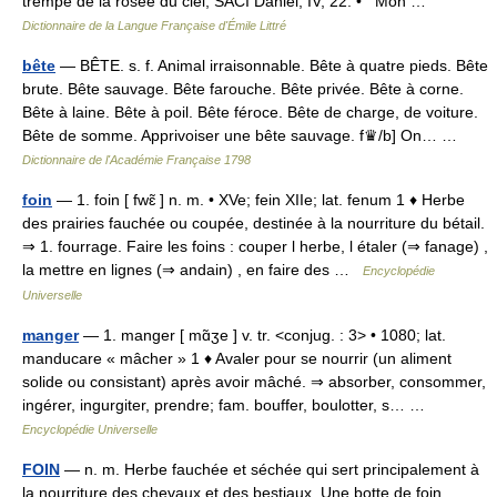
trempé de la rosée du ciel, SACI Daniel, IV, 22. • Mon …
Dictionnaire de la Langue Française d'Émile Littré
bête
— BÊTE. s. f. Animal irraisonnable. Bête à quatre pieds. Bête
brute. Bête sauvage. Bête farouche. Bête privée. Bête à corne.
Bête à laine. Bête à poil. Bête féroce. Bête de charge, de voiture.
Bête de somme. Apprivoiser une bête sauvage. f♛/b] On… …
Dictionnaire de l'Académie Française 1798
foin
— 1. foin [ fwɛ̃ ] n. m. • XVe; fein XIIe; lat. fenum 1 ♦ Herbe
des prairies fauchée ou coupée, destinée à la nourriture du bétail.
⇒ 1. fourrage. Faire les foins : couper l herbe, l étaler (⇒ fanage) ,
la mettre en lignes (⇒ andain) , en faire des …
Encyclopédie
Universelle
manger
— 1. manger [ mɑ̃ʒe ] v. tr. <conjug. : 3> • 1080; lat.
manducare « mâcher » 1 ♦ Avaler pour se nourrir (un aliment
solide ou consistant) après avoir mâché. ⇒ absorber, consommer,
ingérer, ingurgiter, prendre; fam. bouffer, boulotter, s… …
Encyclopédie Universelle
FOIN
— n. m. Herbe fauchée et séchée qui sert principalement à
la nourriture des chevaux et des bestiaux. Une botte de foin.