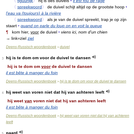
〈
figuurlijk
〉
hij is des duivels
•
il est fou de rage
〈
spreekwoord
〉
de duivel schijt altijd op de grootste hoop
•
l'eau va (toujours) à la rivière
〈
spreekwoord
〉
als je van de duivel spreekt, trap je op zijn
staart
•
quand on parle du loup on en voit la queue
¶
kom hier,
voor
de duivel
•
viens ici, nom d'un chien
→ link=ziel
ziel
Deens-Russisch woordenboek
duivel
>
hij is te dom om voor de duivel te dansen
3
hij is te dom om
voor
de duivel te dansen
il est bête à manger du foin
Deens-Russisch woordenboek
hij is te dom om voor de duivel te dansen
>
hij weet van voren niet dat hij van achteren leeft
4
hij weet
van
voren niet dat hij van achteren leeft
il est bête à manger du foin
Deens-Russisch woordenboek
hij weet van voren niet dat hij van achteren
>
leeft
paard
5