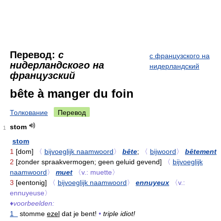
Перевод:
с
с французского на
нидерландского на
нидерландский
французский
bête à manger du foin
Толкование
Перевод
stom
1
stom
1
[dom]
〈
bijvoeglijk naamwoord
〉
bête
;
〈
bijwoord
〉
bêtement
2
[zonder spraakvermogen; geen geluid gevend]
〈
bijvoeglijk
naamwoord
〉
muet
〈v.: muette〉
3
[eentonig]
〈
bijvoeglijk naamwoord
〉
ennuyeux
〈v.:
ennuyeuse〉
♦
voorbeelden:
1
stomme
ezel
dat je bent!
•
triple idiot!