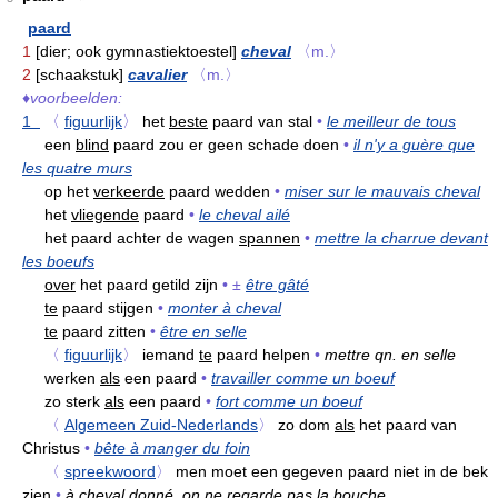
paard
1
[dier; ook gymnastiektoestel]
cheval
〈m.〉
2
[schaakstuk]
cavalier
〈m.〉
♦
voorbeelden:
1
〈
figuurlijk
〉
het
beste
paard van stal
•
le meilleur de tous
een
blind
paard zou er geen schade doen
•
il n'y a guère que
les quatre murs
op het
verkeerde
paard wedden
•
miser sur le mauvais cheval
het
vliegende
paard
•
le cheval ailé
het paard achter de wagen
spannen
•
mettre la charrue devant
les boeufs
over
het paard getild zijn
•
±
être gâté
te
paard stijgen
•
monter à cheval
te
paard zitten
•
être en selle
〈
figuurlijk
〉
iemand
te
paard helpen
•
mettre qn. en selle
werken
als
een paard
•
travailler comme un boeuf
zo sterk
als
een paard
•
fort comme un boeuf
〈
Algemeen Zuid-Nederlands
〉
zo dom
als
het paard van
Christus
•
bête à manger du foin
〈
spreekwoord
〉
men moet een gegeven paard niet in de bek
zien
•
à cheval donné, on ne regarde pas la bouche