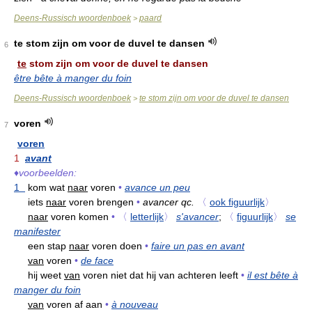
Deens-Russisch woordenboek
paard
>
te stom zijn om voor de duvel te dansen
6
te
stom zijn om voor de duvel te dansen
être bête à manger du foin
Deens-Russisch woordenboek
te stom zijn om voor de duvel te dansen
>
voren
7
voren
1
avant
♦
voorbeelden:
1
kom wat
naar
voren
•
avance un peu
iets
naar
voren brengen
•
avancer qc.
〈
ook figuurlijk
〉
naar
voren komen
•
〈
letterlijk
〉
s'avancer
;
〈
figuurlijk
〉
se
manifester
een stap
naar
voren doen
•
faire un pas en avant
van
voren
•
de face
hij weet
van
voren niet dat hij van achteren leeft
•
il est bête à
manger du foin
van
voren af aan
•
à nouveau