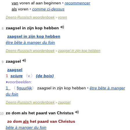
van
voren af aan beginnen
•
recommencer
als
voren
•
comme ci-dessus
Deens-Russisch woordenboek
voren
>
zaagsel in zijn kop hebben
8
zaagsel in zijn kop hebben
être bête à manger du foin
Deens-Russisch woordenboek
zaagsel in zijn kop hebben
>
zaagsel
9
zaagsel
1
sciure
〈v.〉
(de bois)
♦
voorbeelden:
1
〈
figuurlijk
〉
zaagsel in zijn kop hebben
•
être bête à manger
du foin
Deens-Russisch woordenboek
zaagsel
>
zo dom als het paard van Christus
10
zo dom
als
het paard van Christus
bête à manger du foin