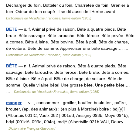
Décharger du foin. Botteler du foin. Charretée de foin. Grenier à
foin. Odeur du foin coupé. Il se dit aussi de l’Herbe avant… …
Dictionnaire de l'Academie Francaise, 8eme edition (1935)
BÊTE
— s. f. Animal privé de raison. Bête a quatre pieds. Bête
brute. Bête sauvage. Bête farouche. Bête féroce. Bête privée. Bête
à cornes. Bête à laine. Bête bovine. Bête à poil. Bête de charge,
de voiture. Bête de somme. Apprivoiser une bête sauvage.… …
Dictionnaire de l'Academie Francaise, 7eme edition (1835)
BÊTE
— n. f. Animal privé de raison. Bête à quatre pieds. Bête
sauvage. Bête farouche. Bête féroce. Bête brute. Bête à cornes.
Bête à laine. Bête à poil. Bête de charge, de voiture. Bête de
somme. Quelle vilaine bête! Une grosse bête. Une petite bête.…
…
Dictionnaire de l'Academie Francaise, 8eme edition (1935)
manger
— vt. , consommer ; grailler, bouffer, boulotter ; paître,
brouter, (ep. des animaux) ; (en plus à Morzine) boire : bdj(y)î
(Albanais 001fC, Vaulx 082 | 001eB, Ansigny 093b, Moye 094b),
bdyî (001dA, 093a, 094a), mdjé (Albertville 021b VAU, Doucy… …
Dictionnaire Français-Savoyard