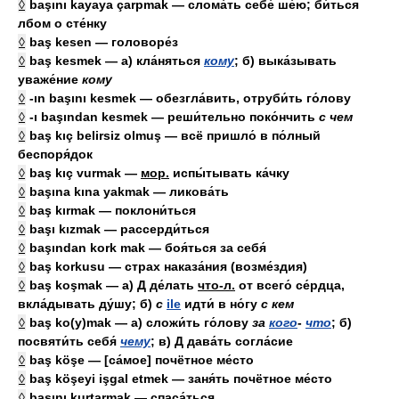
◊
başını kayaya çarpmak — слома́ть себе́ ше́ю; би́ться
лбом о сте́нку
◊
baş kesen — головоре́з
◊
baş kesmek — а) кла́няться
кому
; б) выка́зывать
уваже́ние
кому
◊
-ın başını kesmek — обезгла́вить, отруби́ть го́лову
◊
-ı başından kesmek — реши́тельно поко́нчить
с
чем
◊
baş kıç belirsiz olmuş — всё пришло́ в по́лный
беспоря́док
◊
baş kıç vurmak —
мор.
испы́тывать ка́чку
◊
başına kına yakmak — ликова́ть
◊
baş kırmak — поклони́ться
◊
başı kızmak — рассерди́ться
◊
başından kork mak — боя́ться за себя́
◊
baş korkusu — страх наказа́ния (возме́здия)
◊
baş koşmak — а)
Д
де́лать
что-л.
от всего́ се́рдца,
вкла́дывать ду́шу; б)
с
ile
идти́ в но́гу
с кем
◊
baş ko(y)mak — а) сложи́ть го́лову
за
кого
-
что
; б)
посвяти́ть себя́
чему
; в)
Д
дава́ть согла́сие
◊
baş köşe — [са́мое] почётное ме́сто
◊
baş köşeyi işgal etmek — заня́ть почётное ме́сто
◊
başını kurtarmak — спаса́ться