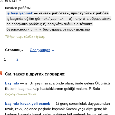
iş başı
20
нача́ло рабо́ты
iş başı yapmak
— нача́ть рабо́тать, приступи́ть к рабо́те
iş başında eğitim görmek / yapmak — а) получа́ть образова́ние
по про́филю рабо́ты; б) получа́ть зна́ния о те́хнике
безопа́сности
и т. п.
без отры́ва от произво́дства
Türkçe-rusça sözlük
iş başı
>
Страницы
Следующая
→
1
2
См. также в других словарях:
başında
— is. Bir şeyin sırada önde olanı, önde geleni Öldürücü
illetlerin başında kalp hastalıklarının geldiği malum. P. Safa …
Çağatay Osmanlı Sözlük
başında kavak yeli esmek
— 1) genç sorumluluk duygusundan
uzak, zevk, eğlence peşinde koşmak Kocası yaşlı diye genç bir
kadının başında kavak yelleri estiğine hükmetmek lazım gelmez.