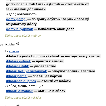
görevinden almak / uzaklaştırmak — отстраня́ть от
занима́емой до́лжности
3)
долг, обя́занность
görev gereği
— по до́лгу слу́жбы; ве́рный своему́
отцо́вскому до́лгу
görevini yapmak
— испо́лнить свой долг
Türkçe-rusça sözlük
görev
>
iktidar
19
1)
власть
iktidar başında bulunmak / olmak — находи́ться у вла́сти
iktidara gelmek
— прийти́ к вла́сти
iktidarda ikilik
— двоевла́стие
iktidarı kötüye kullanmak
— злоупотребля́ть вла́стью
iktidar partisi
— пра́вящая па́ртия
iktidardan düşmek
— отойти́ от вла́сти
2)
си́ла, мощь, поте́нция
iktidarı olmamak
— быть не в си́лах
Türkçe-rusça sözlük
iktidar
>