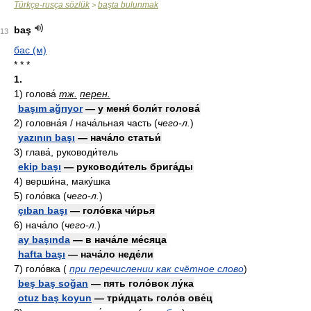
Türkçe-rusça sözlük
başta bulunmak
>
baş
13
бас (м)
* * *
1.
1)
голова́
тж.
перен.
başım ağrıyor
— у меня́ боли́т голова́
2)
головна́я / нача́льная часть
(
чего-л.
)
yazının başı
— нача́ло статьи́
3)
глава́, руководи́тель
ekip başı
— руководи́тель брига́ды
4)
верши́на, маку́шка
5)
голо́вка
(
чего-л.
)
çıban başı
— голо́вка чи́рья
6)
нача́ло
(
чего-л.
)
ay başında
— в нача́ле ме́сяца
hafta başı
— нача́ло неде́ли
7)
голо́вка
(
при перечислении как счётное слово
)
beş baş soğan
— пять голо́вок лу́ка
otuz baş koyun
— три́дцать голо́в ове́ц