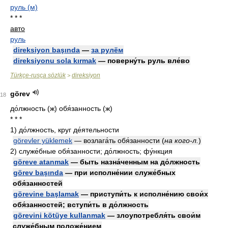
руль (м)
* * *
авто
руль
direksiyon başında
—
за рулём
direksiyonu sola kırmak
— поверну́ть руль вле́во
Türkçe-rusça sözlük
direksiyon
>
görev
18
до́лжность (ж) обя́занность (ж)
* * *
1)
до́лжность, круг де́ятельности
görevler yüklemek
— возлага́ть обя́занности
(
на кого-л.
)
2)
служе́бные обя́занности; до́лжность; фу́нкция
göreve atanmak
— быть назна́ченным на до́лжность
görev başında
— при исполне́нии служе́бных
обя́занностей
görevine başlamak
— приступи́ть к исполне́нию свои́х
обя́занностей; вступи́ть в до́лжность
görevini kötüye kullanmak
— злоупотребля́ть свои́м
служе́бным положе́нием