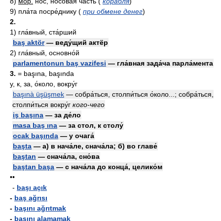
8)
мор.
нос, носова́я часть
(
корабля
)
9)
пла́та посре́днику
(
при обмене денег
)
2.
1)
гла́вный, ста́рший
baş aktör
— веду́щий актёр
2)
гла́вный, основно́й
parlamentonun baş vazifesi
— гла́вная зада́ча парла́мента
3.
= başına, başında
у, к, за, о́коло, вокру́г
başınà üşüşmek
— собра́ться, столпи́ться о́коло...; собра́ться,
столпи́ться вокру́г
кого-чего
iş başına
— за де́ло
masa baş ına
— за стол, к столу́
ocak başında
— у очага́
başta
— а) в нача́ле, снача́ла; б) во главе́
baştan
— снача́ла, сно́ва
baştan başa
— с нача́ла до конца́, целико́м
••
-
başı açık
-
baş ağrısı
-
başını ağrıtmak
-
başını alamamak