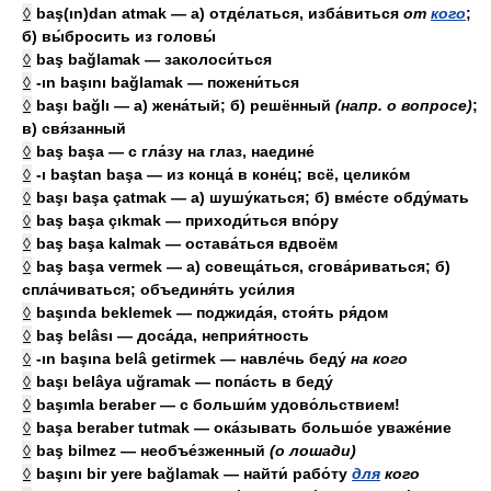
◊
baş(ın)dan atmak — а) отде́латься, изба́виться
от
кого
;
б) вы́бросить из головы́
◊
baş bağlamak — заколоси́ться
◊
-ın başını bağlamak — пожени́ться
◊
başı bağlı — а) жена́тый; б) решённый
(напр. о вопросе)
;
в) свя́занный
◊
baş başa — с гла́зу на глаз, наедине́
◊
-ı baştan başa — из конца́ в коне́ц; всё, целико́м
◊
başı başa çatmak — а) шушу́каться; б) вме́сте обду́мать
◊
baş başa çıkmak — приходи́ться впо́ру
◊
baş başa kalmak — остава́ться вдвоём
◊
baş başa vermek — а) совеща́ться, сгова́риваться; б)
спла́чиваться; объединя́ть уси́лия
◊
başında beklemek — поджида́я, стоя́ть ря́дом
◊
baş belâsı — доса́да, неприя́тность
◊
-ın başına belâ getirmek — навле́чь беду́
на
кого
◊
başı belâya uğramak — попа́сть в беду́
◊
başımla beraber — с больши́м удово́льствием!
◊
başa beraber tutmak — ока́зывать большо́е уваже́ние
◊
baş bilmez — необъе́зженный
(о лошади)
◊
başını bir yere bağlamak — найти́ рабо́ту
для
кого