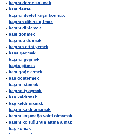
-
başını derde sokmak
-
başı dertte
-
başına devlet kuşu konmak
-
başının dikine gitmek
-
başını dinlemek
-
başı dönmek
-
başında durmak
-
başının etini yemek
-
başa geçmek
-
başına geçmek
-
başta gitmek
-
başı göğe ermek
-
baş göstermek
-
başını istemek
-
başına iş açmak
-
baş kaldırmak
-
baş kaldırmamak
-
başını kaldıramamak
-
başını kaşımağa vakti olmamak
-
başını koltuğunun altına almak
-
baş komak