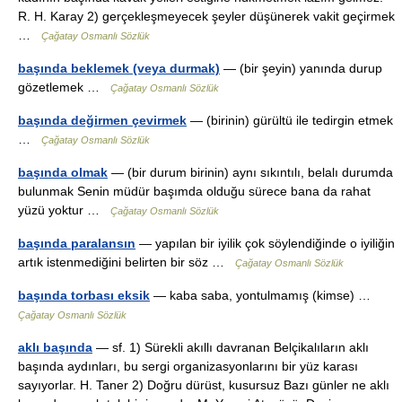
R. H. Karay 2) gerçekleşmeyecek şeyler düşünerek vakit geçirmek
…
Çağatay Osmanlı Sözlük
başında beklemek (veya durmak)
— (bir şeyin) yanında durup
gözetlemek …
Çağatay Osmanlı Sözlük
başında değirmen çevirmek
— (birinin) gürültü ile tedirgin etmek
…
Çağatay Osmanlı Sözlük
başında olmak
— (bir durum birinin) aynı sıkıntılı, belalı durumda
bulunmak Senin müdür başımda olduğu sürece bana da rahat
yüzü yoktur …
Çağatay Osmanlı Sözlük
başında paralansın
— yapılan bir iyilik çok söylendiğinde o iyiliğin
artık istenmediğini belirten bir söz …
Çağatay Osmanlı Sözlük
başında torbası eksik
— kaba saba, yontulmamış (kimse) …
Çağatay Osmanlı Sözlük
aklı başında
— sf. 1) Sürekli akıllı davranan Belçikalıların aklı
başında aydınları, bu sergi organizasyonlarını bir yüz karası
sayıyorlar. H. Taner 2) Doğru dürüst, kusursuz Bazı günler ne aklı