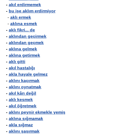
-
akıl erdirmemek
-
bu işe aklım erdirmiyor
-
aklı ermek
-
aklına esmek
-
aklı fikri... de
-
aklından geçirmek
-
aklından geçmek
-
aklına gelmek
-
aklına getirmek
-
aklı gitti
-
akıl hastalığı
-
akla hayale gelmez
-
aklını kaçırmak
-
aklını oynatmak
-
akıl kârı değil
-
aklı kesmek
-
akıl öğretmek
-
aklını peynir ekmekle yemiş
-
aklına sığmamak
-
akla sığmaz
-
aklını şaşırmak