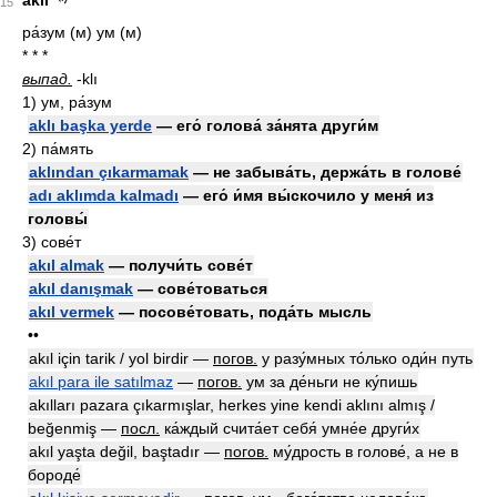
akıl
15
ра́зум (м) ум (м)
* * *
выпад.
-klı
1)
ум, ра́зум
aklı başka yerde
— его́ голова́ за́нята други́м
2)
па́мять
aklından çıkarmamak
— не забыва́ть, держа́ть в голове́
adı aklımda kalmadı
— его́ и́мя вы́скочило у меня́ из
головы́
3)
сове́т
akıl almak
— получи́ть сове́т
akıl danışmak
— сове́товаться
akıl vermek
— посове́товать, пода́ть мысль
••
akıl için tarik / yol birdir —
погов.
у разу́мных то́лько оди́н путь
akıl para ile satılmaz
—
погов.
ум за де́ньги не ку́пишь
akılları pazara çıkarmışlar, herkes yine kendi aklını almış /
beğenmiş —
посл.
ка́ждый счита́ет себя́ умне́е други́х
akıl yaşta değil, baştadır —
погов.
му́дрость в голове́, а не в
бороде́