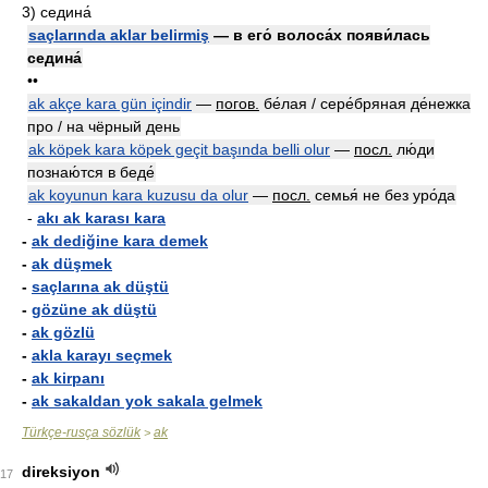
3)
седина́
saçlarında aklar belirmiş
— в его́ волоса́х появи́лась
седина́
••
ak akçe kara gün içindir
—
погов.
бе́лая / сере́бряная де́нежка
про / на чёрный день
ak köpek kara köpek geçit başında belli olur
—
посл.
лю́ди
познаю́тся в беде́
ak koyunun kara kuzusu da olur
—
посл.
семья́ не без уро́да
-
akı ak karası kara
-
ak dediğine kara demek
-
ak düşmek
-
saçlarına ak düştü
-
gözüne ak düştü
-
ak gözlü
-
akla karayı seçmek
-
ak kirpanı
-
ak sakaldan yok sakala gelmek
Türkçe-rusça sözlük
ak
>
direksiyon
17