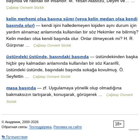
başında ve rabıtalı bir insandır. M. Yesari Atasözü, Deyim ve… …
Çağatay Osmanlı Sözlük
kelin merhemi olsa başına sürer (veya kelin medarı olsa kendi
başında olur)
— kendi işini halledemeyen kişiden aynı durum için
yardım alınamaz anlamında kullanılan bir söz Hekimler ne bilirmiş?
Kelin medarı olsa kendi başında olur. Onlar ölmeyecek mi? H. R.
Gürpınar …
Çağatay Osmanlı Sözlük
üstündeki üstünde, başındaki başında
— üstündekinden başka
hiçbir şey kalmadan anlamında kullanılan bir söz Karanfil,
üstündeki üstünde, başındaki başında sokağa kovulmuş. Ö.
Seyfettin …
Çağatay Osmanlı Sözlük
masa başında
— zf. Uygulamaya yönelik olup olmadığına
bakmaksızın tartışarak, konuşarak, görüşerek …
Çağatay Osmanlı
Sözlük
© Академик, 2000-2026
18+
Обратная связь:
Техподдержка
,
Реклама на сайте
👣 Путешествия