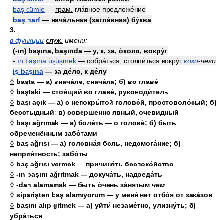
baş cümle
—
грам.
гла́вное предложе́ние
baş harf
— нача́льная (загла́вная) бу́ква
3.
в функции
служ.
имени:
(-ın) başına, başında — у, к, за, о́коло, вокру́г
-
ın başına üşüşmek
— собра́ться, столпи́ться вокру́г
кого
-
чего
iş başına
— за де́ло, к де́лу
◊
başta — а) внача́ле, снача́ла; б) во главе́
◊
baştaki — стоя́щий во главе́, руководи́тель
◊
başı açık — а) с непокры́той голово́й, простоволо́сый; б)
бессты́дный; в) соверше́нно я́вный, очеви́дный
◊
başı ağrımak — а) боле́ть — о голове́; б) быть
обременённым забо́тами
◊
baş ağrısı — а) головна́я боль, недомога́ние; б)
неприя́тность; забо́ты
◊
baş ağrısı vermek — причиня́ть беспоко́йство
◊
-ın başını ağrıtmak — докуча́ть, надоеда́ть
◊
-dan alamamak — быть о́чень за́нятым
чем
◊
siparişten baş alamıyorum — у меня́ нет отбо́я от зака́зов
◊
başını alıp gitmek — а) уйти́ незаме́тно, улизну́ть; б)
убра́ться