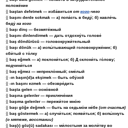
положе́ние
◊
baştan defetmek — изба́виться
от
кого
-
чего
◊
başını derde sokmak — а) попа́сть в беду́; б) навле́чь
беду́
на
кого
◊
başı dinç — безмяте́жный
◊
başını dinlendirmek — дать отдохну́ть голове́
◊
baş döndürücü — головокружи́тельный
◊
başı dönük — а) испы́тывающий головокруже́ние; б)
сби́тый с то́лку
◊
baş eğmek — а) поклони́ться; б)
Д
склони́ть го́лову;
подчини́ться
◊
baş eğmez — непрекло́нный; сме́лый
◊
-ın başın(d)a ekşimek — быть обу́зой
◊
-ın başını ezmek — обезвре́дить
◊
başta gelen — осно́вной
◊
başına gelenler — приключе́ния
◊
başıma gelenler — пережи́тое мно́ю
◊
başı göğe değmek — быть на седьмо́м не́бе
(от счастья)
◊
baş göstermek — а) случи́ться; появи́ться; б) вспы́хнуть
(о мятеже, восстании)
◊
baş(ı) göz(ü) sadakası — ми́лостыня за моли́тву во