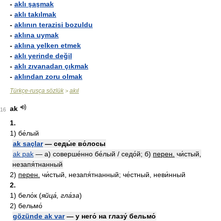
-
aklı şaşmak
-
aklı takılmak
-
aklının terazisi bozuldu
-
aklına uymak
-
aklına yelken etmek
-
aklı yerinde değil
-
aklı zıvanadan çıkmak
-
aklından zoru olmak
Türkçe-rusça sözlük
akıl
>
ak
16
1.
1)
бе́лый
ak saçlar
— седы́е во́лосы
ak pak
— а) соверше́нно бе́лый / седо́й; б)
перен.
чи́стый,
незапя́тнанный
2)
перен.
чи́стый, незапя́тнанный; че́стный, неви́нный
2.
1)
бело́к
(
яйца́, гла́за
)
2)
бельмо́
gözünde ak var
— у него́ на глазу́ бельмо́