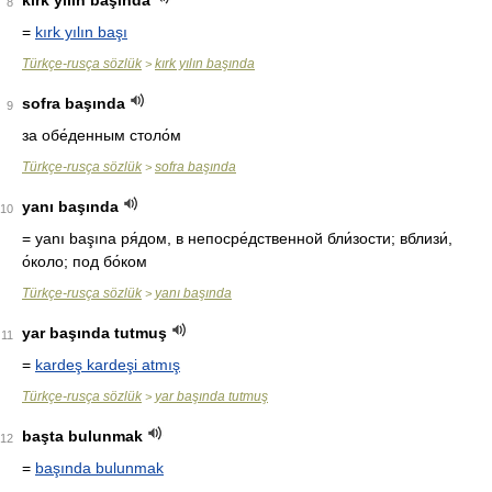
kırk yılın başında
8
=
kırk yılın başı
Türkçe-rusça sözlük
kırk yılın başında
>
sofra başında
9
за обе́денным столо́м
Türkçe-rusça sözlük
sofra başında
>
yanı başında
10
= yanı başına
ря́дом, в непосре́дственной бли́зости; вблизи́,
о́коло; под бо́ком
Türkçe-rusça sözlük
yanı başında
>
yar başında tutmuş
11
=
kardeş kardeşi atmış
Türkçe-rusça sözlük
yar başında tutmuş
>
başta bulunmak
12
=
başında bulunmak