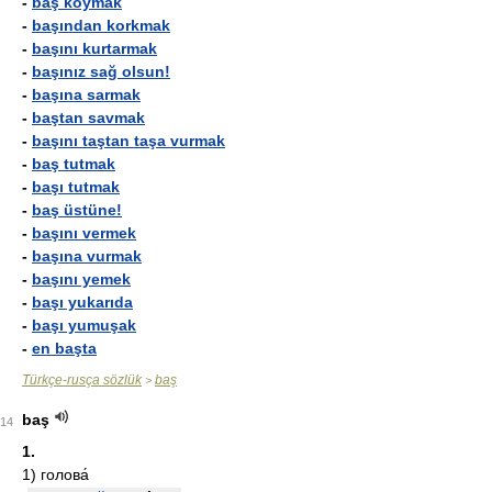
-
baş koymak
-
başından korkmak
-
başını kurtarmak
-
başınız sağ olsun!
-
başına sarmak
-
baştan savmak
-
başını taştan taşa vurmak
-
baş tutmak
-
başı tutmak
-
baş üstüne!
-
başını vermek
-
başına vurmak
-
başını yemek
-
başı yukarıda
-
başı yumuşak
-
en başta
Türkçe-rusça sözlük
baş
>
baş
14
1.
1)
голова́