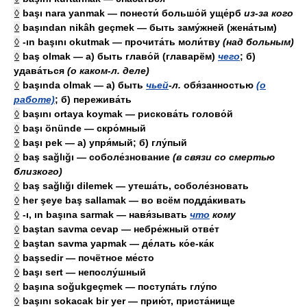
◊
başı nara yanmak — понести́ большо́й уще́рб
из
-
за
кого
◊
başından nikâh geçmek — быть заму́жней (жена́тым)
◊
-ın başını okutmak — прочита́ть моли́тву
(над больным)
◊
baş olmak — а) быть главо́й (главарём)
чего
; б)
удава́ться
(о каком-л. деле)
◊
başında olmak — а) быть
чьей
-
л.
обя́занностью
(о
работе)
; б) пережива́ть
◊
başını ortaya koymak — рискова́ть голово́й
◊
başı önünde — скро́мный
◊
başı pek — а) упря́мый; б) глу́пый
◊
baş sağlığı — соболе́знование
(в связи со смертью
близкого)
◊
baş sağlığı dilemek — утеша́ть, соболе́зновать
◊
her şeye baş sallamak — во всём подда́кивать
◊
-ı, ın başına sarmak — навя́зывать
что
кому
◊
baştan savma cevap — небре́жный отве́т
◊
baştan savma yapmak — де́лать ко́е-ка́к
◊
başsedir — почётное ме́сто
◊
başı sert — непослу́шный
◊
başına soğukgeçmek — поступа́ть глу́по
◊
başını sokacak bir yer — прию́т, приста́нище