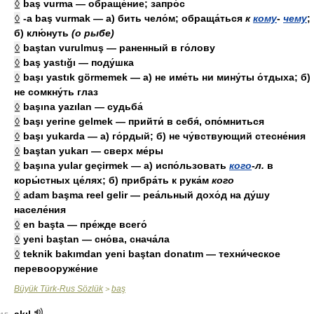
◊
baş vurma — обраще́ние; запро́с
◊
-a baş vurmak — а) бить чело́м; обраща́ться
к
кому
-
чему
;
б) клю́нуть
(о рыбе)
◊
baştan vurulmuş — раненный в го́лову
◊
baş yastığı — поду́шка
◊
başı yastık görmemek — а) не име́ть ни мину́ты о́тдыха; б)
не сомкну́ть глаз
◊
başına yazılan — судьба́
◊
başı yerine gelmek — прийти́ в себя́, опо́мниться
◊
başı yukarda — а) го́рдый; б) не чу́вствующий стесне́ния
◊
baştan yukarı — сверх ме́ры
◊
başına yular geçirmek — а) испо́льзовать
кого
-
л.
в
коры́стных це́лях; б) прибра́ть к рука́м
кого
◊
adam başma reel gelir — реа́льный дохо́д на ду́шу
населе́ния
◊
en başta — пре́жде всего́
◊
yeni baştan — сно́ва, снача́ла
◊
teknik bakımdan yeni baştan donatım — техни́ческое
перевооруже́ние
Büyük Türk-Rus Sözlük
baş
>