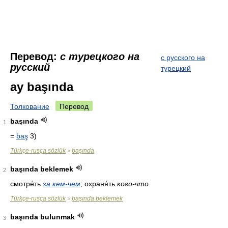
Перевод:
с турецкого на
с русского на
русский
турецкий
ay başında
Толкование
Перевод
başında
1
=
baş
3)
Türkçe-rusça sözlük
başında
>
başında beklemek
2
смотре́ть
за кем-чем
; охраня́ть
кого-что
Türkçe-rusça sözlük
başında beklemek
>
başında bulunmak
3