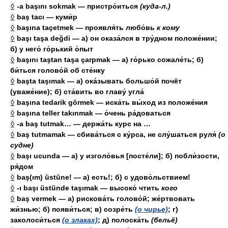
◊
-a başını sokmak — пристро́иться
(куда-л.)
◊
baş tacı — куми́р
◊
başına taçetmek — проявля́ть любо́вь
к
кому
◊
başı taşa değdi — а) он оказа́лся в тру́дном положе́нии;
б) у него́ го́рький о́пыт
◊
başını taştan taşa çarpmak — а) го́рько сожале́ть; б)
би́ться голово́й об сте́нку
◊
başta taşımak — а) ока́зывать большо́й почёт
(уваже́ние); б) ста́вить во главу́ угла́
◊
başına tedarik görmek — иска́ть вы́ход из положе́ния
◊
başına teller takınmak — о́чень ра́доваться
◊
-a baş tutmak… — держа́ть курс на …
◊
baş tutmamak — сбива́ться с ку́рса, не слу́шаться руля́
(о
судне)
◊
başı ucunda — а) у изголо́вья [посте́ли]; б) побли́зости,
ря́дом
◊
baş(ım) üstüne! — а) есть!; б) с удово́льствием!
◊
-ı başı üstünde taşımak — высоко́ чтить
кого
◊
baş vermek — а) рискова́ть голово́й; же́ртвовать
жи́знью; б) появи́ться; в) созре́ть
(о чирье)
; г)
заколоси́ться
(о злаках)
; д) полоска́ть
(бельё)