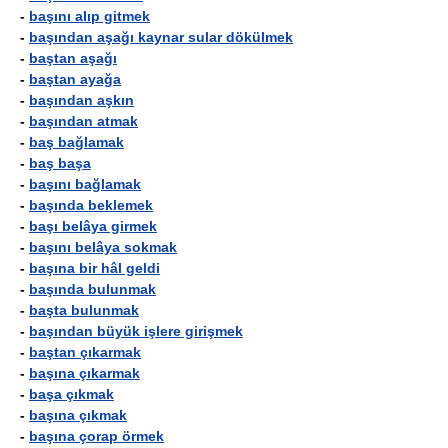
-
başını alıp gitmek
-
başından aşağı kaynar sular dökülmek
-
baştan aşağı
-
baştan ayağa
-
başından aşkın
-
başından atmak
-
baş bağlamak
-
baş başa
-
başını bağlamak
-
başında beklemek
-
başı belâya girmek
-
başını belâya sokmak
-
başına bir hâl geldi
-
başında bulunmak
-
başta bulunmak
-
başından büyük işlere girişmek
-
baştan çıkarmak
-
başına çıkarmak
-
başa çıkmak
-
başına çıkmak
-
başına çorap örmek