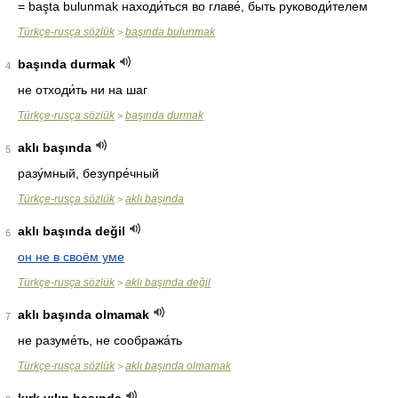
= başta bulunmak
находи́ться во главе́, быть руководи́телем
Türkçe-rusça sözlük
başında bulunmak
>
başında durmak
4
не отходи́ть ни на шаг
Türkçe-rusça sözlük
başında durmak
>
aklı başında
5
разу́мный, безупре́чный
Türkçe-rusça sözlük
aklı başında
>
aklı başında değil
6
он не в своём уме
Türkçe-rusça sözlük
aklı başında değil
>
aklı başında olmamak
7
не разуме́ть, не сообража́ть
Türkçe-rusça sözlük
aklı başında olmamak
>