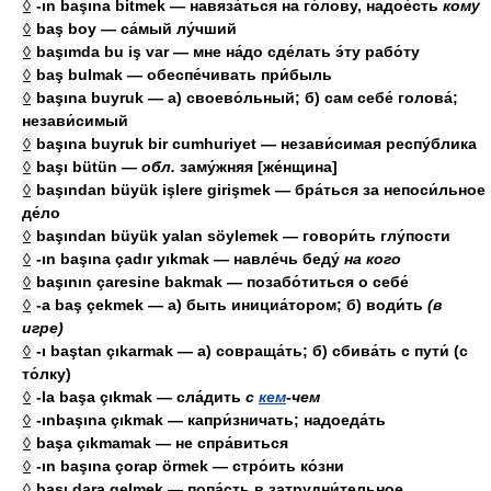
◊
-ın başına bitmek — навяза́ться на го́лову, надое́сть
кому
◊
baş boy — са́мый лу́чший
◊
başımda bu iş var — мне на́до сде́лать э́ту рабо́ту
◊
baş bulmak — обеспе́чивать при́быль
◊
başına buyruk — а) своево́льный; б) сам себе́ голова́;
незави́симый
◊
başına buyruk bir cumhuriyet — незави́симая респу́блика
◊
başı bütün —
обл.
заму́жняя [же́нщина]
◊
başından büyük işlere girişmek — бра́ться за непоси́льное
де́ло
◊
başından büyük yalan söylemek — говори́ть глу́пости
◊
-ın başına çadır yıkmak — навле́чь беду́
на
кого
◊
başının çaresine bakmak — позабо́титься о себе́
◊
-a baş çekmek — а) быть инициа́тором; б) води́ть
(в
игре)
◊
-ı baştan çıkarmak — а) совраща́ть; б) сбива́ть с пути́ (с
то́лку)
◊
-la başa çıkmak — сла́дить
с
кем
-
чем
◊
-ınbaşına çıkmak — капри́зничать; надоеда́ть
◊
başa çıkmamak — не спра́виться
◊
-ın başına çorap örmek — стро́ить ко́зни
◊
başı dara gelmek — попа́сть в затрудни́тельное