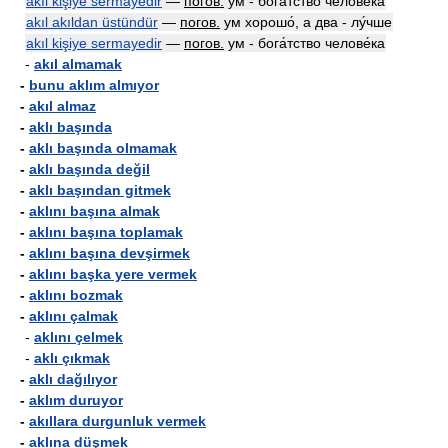
akıl kişiye sermayedir
—
погов.
ум - бога́тство челове́ка
akıl akıldan üstündür
—
погов.
ум хорошо́, а два - лу́чше
akıl kişiye sermayedir
—
погов.
ум - бога́тство челове́ка
-
akıl almamak
-
bunu aklım almıyor
-
akıl almaz
-
aklı başında
-
aklı başında olmamak
-
aklı başında değil
-
aklı başından gitmek
-
aklını başına almak
-
aklını başına toplamak
-
aklını başına devşirmek
-
aklını başka yere vermek
-
aklını bozmak
-
aklını çalmak
-
aklını çelmek
-
aklı çıkmak
-
aklı dağılıyor
-
aklım duruyor
-
akıllara durgunluk vermek
-
aklına düşmek