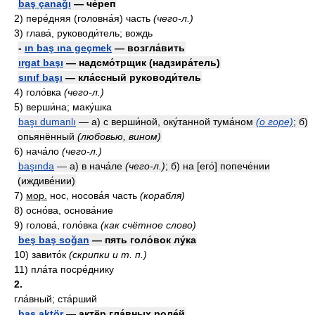
baş çanağı
— че́реп
2)
пере́дняя (головна́я) часть
(чего-л.)
3)
глава́, руководи́тель; вождь
-
ın baş ına geçmek
— возгла́вить
ırgat başı
— надсмо́трщик (надзира́тель)
sınıf başı
— кла́ссный руководи́тель
4)
голо́вка
(чего-л.)
5)
верши́на; маку́шка
başı dumanlı
— а) с верши́ной, оку́танной тума́ном
(о горе)
; б)
опьянённый
(любовью, вином)
6)
нача́ло
(чего-л.)
başında
— а) в нача́ле
(чего-л.)
; б) на [его́] попече́нии
(иждиве́нии)
7)
мор.
нос, носова́я часть
(корабля)
8)
осно́ва, основа́ние
9)
голова́, голо́вка
(как счётное слово)
beş baş soğan
— пять голо́вок лу́ка
10)
завито́к
(скрипки и т. п.)
11)
пла́та посре́днику
2.
гла́вный; ста́рший
baş aktör
— актёр гла́вных роле́й