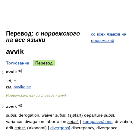
Перевод:
с норвежского
со всех языков на
на все языки
норвежский
avvik
Толкование
Перевод
avvik
1
-et, =
см.
avvikelse
Норвежско-русский словарь
avvik
>
avvik
2
subst.
derogation, waiver
subst.
(sjøfart) departure
subst.
variance, divagation, aberration
subst.
[
kompassnålens
] deviation,
drift
subst.
(økonomi) [
divergens
] discrepancy, divergence