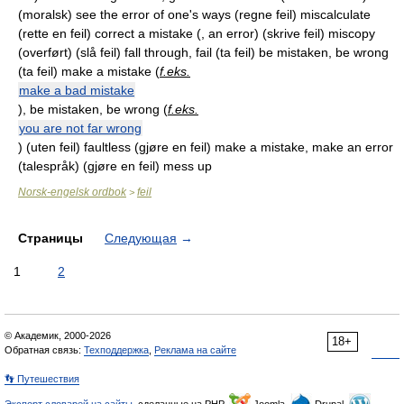
(moralsk) see the error of one's ways (regne feil) miscalculate
(rette en feil) correct a mistake (, an error) (skrive feil) miscopy
(overført) (slå feil) fall through, fail (ta feil) be mistaken, be wrong
(ta feil) make a mistake (
f.eks.
make a bad mistake
), be mistaken, be wrong (
f.eks.
you are not far wrong
) (uten feil) faultless (gjøre en feil) make a mistake, make an error
(talespråk) (gjøre en feil) mess up
Norsk-engelsk ordbok
feil
>
Страницы
Следующая
→
1
2
© Академик, 2000-2026
18+
Обратная связь:
Техподдержка
,
Реклама на сайте
👣 Путешествия