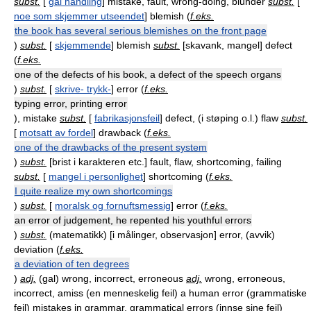
subst.
[
gal handling
] mistake, fault, wrong-doing, blunder
subst.
[
noe som skjemmer utseendet
] blemish (
f.eks.
the book has several serious blemishes on the front page
)
subst.
[
skjemmende
] blemish
subst.
[
skavank, mangel
] defect
(
f.eks.
one of the defects of his book, a defect of the speech organs
)
subst.
[
skrive- trykk-
] error (
f.eks.
typing error, printing error
), mistake
subst.
[
fabrikasjonsfeil
] defect, (i støping o.l.) flaw
subst.
[
motsatt av fordel
] drawback (
f.eks.
one of the drawbacks of the present system
)
subst.
[
brist i karakteren etc.
] fault, flaw, shortcoming, failing
subst.
[
mangel i personlighet
] shortcoming (
f.eks.
I quite realize my own shortcomings
)
subst.
[
moralsk og fornuftsmessig
] error (
f.eks.
an error of judgement, he repented his youthful errors
)
subst.
(matematikk) [
i målinger, observasjon
] error, (avvik)
deviation (
f.eks.
a deviation of ten degrees
)
adj.
(gal) wrong, incorrect, erroneous
adj.
wrong, erroneous,
incorrect, amiss (en menneskelig feil) a human error (grammatiske
feil) mistakes in grammar, grammatical errors (innse sine feil)