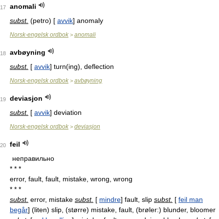
anomali
17
subst.
(petro) [
avvik
] anomaly
Norsk-engelsk ordbok
anomali
>
avbøyning
18
subst.
[
avvik
] turn(ing), deflection
Norsk-engelsk ordbok
avbøyning
>
deviasjon
19
subst.
[
avvik
] deviation
Norsk-engelsk ordbok
deviasjon
>
feil
20
неправильно
* * *
error, fault, fault, mistake, wrong, wrong
* * *
subst.
error, mistake
subst.
[
mindre
] fault, slip
subst.
[
feil man
begår
] (liten) slip, (større) mistake, fault, (brøler:) blunder, bloomer