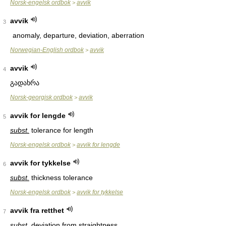
Norsk-engelsk ordbok
avvik
>
avvik
3
anomaly, departure, deviation, aberration
Norwegian-English ordbok
avvik
>
avvik
4
გადახრა
Norsk-georgisk ordbok
avvik
>
avvik for lengde
5
subst.
tolerance for length
Norsk-engelsk ordbok
avvik for lengde
>
avvik for tykkelse
6
subst.
thickness tolerance
Norsk-engelsk ordbok
avvik for tykkelse
>
avvik fra retthet
7
subst.
deviation from straightness