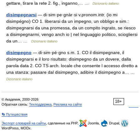
gettare, tirare la rete 2. fig., inganno,… …
Dizionario italiano
disimpegnarsi
— di·sim·pe·gnàr·si v.pronom.intr. (io mi
disimpégno) CO 1. liberarsi da un impegno, un obbligo e sim.:
disimpegnarsi da una promessa, da un compito ingrato, se riesco
a disimpegnarmi, vengo anch io | nel linguaggio politico, sciogliersi
da un… …
Dizionario italiano
disimpegno
— di·sim·pé·gno s.m. 1. CO il disimpegnare, il
disimpegnarsi e il loro risultato: disimpegno da un dovere, dalla
parola data 2. CO TS arch. locale che consente l accesso diretto a
una stanza: passare dal disimpegno, adibire il disimpegno a… …
Dizionario italiano
© Академик, 2000-2026
18+
Обратная связь:
Техподдержка
,
Реклама на сайте
👣 Путешествия
Экспорт словарей на сайты
, сделанные на PHP,
Joomla,
Drupal,
WordPress, MODx.