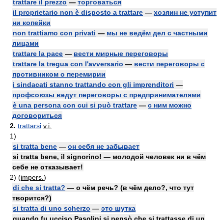
trattare il prezzo
—
торговаться
il proprietario non è disposto a trattare
—
хозяин не уступит
ни копейки
non trattiamo con privati
—
мы не ведём дел с частными
лицами
trattare la pace
—
вести мирные переговоры
trattare la tregua con l'avversario
—
вести переговоры с
противником о перемирии
i sindacati stanno trattando con gli imprenditori
—
профсоюзы ведут переговоры с предпринимателями
è una persona con cui si può trattare
—
с ним можно
договориться
2.
trattarsi
v.i.
1)
si tratta bene
—
он себя не забывает
si tratta bene, il signorino! — молодой человек ни в чём
себе не отказывает!
2)
(
impers.
)
di che si tratta?
— о чём речь? (в чём дело?, что тут
творится?)
si tratta di uno scherzo
—
это шутка
quando fu ucciso Pasolini si pensò che si trattasse di un