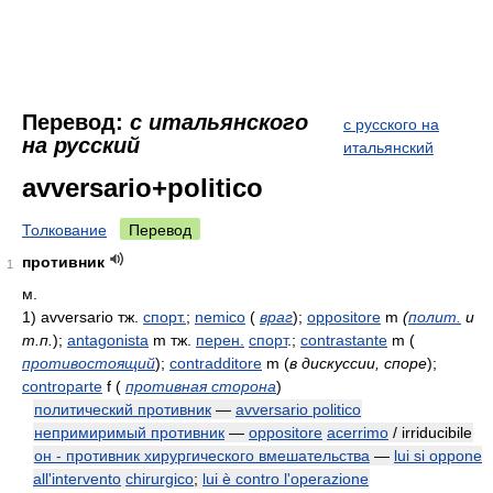
Перевод:
с итальянского
с русского на
на русский
итальянский
avversario+politico
Толкование
Перевод
противник
1
м.
1)
avversario тж.
спорт.
;
nemico
(
враг
)
;
oppositore
m
(
полит.
и
т.п.
)
;
antagonista
m тж.
перен.
спорт
.;
contrastante
m
(
противостоящий
)
;
contradditore
m
(
в дискуссии, споре
)
;
controparte
f
(
противная сторона
)
политический противник
—
avversario politico
непримиримый противник
—
oppositore
acerrimo
/ irriducibile
он - противник хирургического вмешательства
—
lui si oppone
all'intervento
chirurgico
;
lui è contro l'operazione