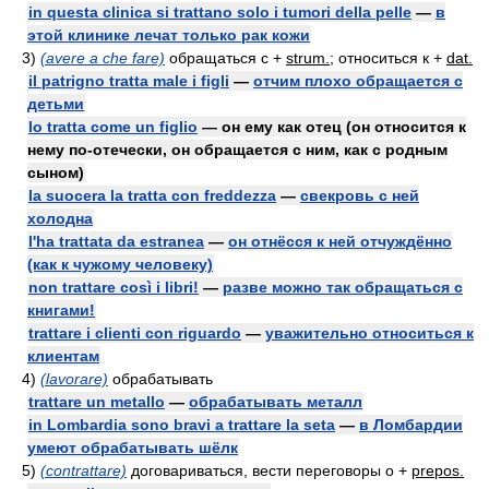
in questa clinica si trattano solo i tumori della pelle
—
в
этой клинике лечат только рак кожи
3)
(avere a che fare)
обращаться с +
strum.
; относиться к +
dat.
il patrigno tratta male i figli
—
отчим плохо обращается с
детьми
lo tratta come un figlio
— он ему как отец (он относится к
нему по-отечески, он обращается с ним, как с родным
сыном)
la suocera la tratta con freddezza
—
свекровь с ней
холодна
l'ha trattata da estranea
—
он отнёсся к ней отчуждённо
(как к чужому человеку)
non trattare così i libri!
—
разве можно так обращаться с
книгами!
trattare i clienti con riguardo
—
уважительно относиться к
клиентам
4)
(lavorare)
обрабатывать
trattare un metallo
—
обрабатывать металл
in Lombardia sono bravi a trattare la seta
—
в Ломбардии
умеют обрабатывать шёлк
5)
(contrattare)
договариваться, вести переговоры о +
prepos.