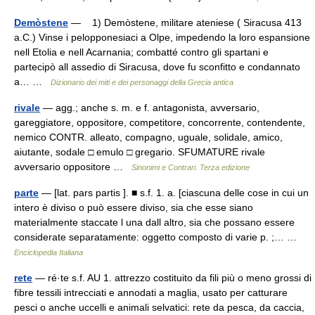
Demòstene
— 1) Demòstene, militare ateniese ( Siracusa 413
a.C.) Vinse i pelopponesiaci a Olpe, impedendo la loro espansione
nell Etolia e nell Acarnania; combatté contro gli spartani e
partecipò all assedio di Siracusa, dove fu sconfitto e condannato
a… …
Dizionario dei miti e dei personaggi della Grecia antica
rivale
— agg.; anche s. m. e f. antagonista, avversario,
gareggiatore, oppositore, competitore, concorrente, contendente,
nemico CONTR. alleato, compagno, uguale, solidale, amico,
aiutante, sodale □ emulo □ gregario. SFUMATURE rivale
avversario oppositore …
Sinonimi e Contrari. Terza edizione
parte
— [lat. pars partis ]. ■ s.f. 1. a. [ciascuna delle cose in cui un
intero è diviso o può essere diviso, sia che esse siano
materialmente staccate l una dall altro, sia che possano essere
considerate separatamente: oggetto composto di varie p. ;… …
Enciclopedia Italiana
rete
— ré·te s.f. AU 1. attrezzo costituito da fili più o meno grossi di
fibre tessili intrecciati e annodati a maglia, usato per catturare
pesci o anche uccelli e animali selvatici: rete da pesca, da caccia,