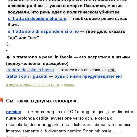
omicidio politico — узнав о смерти Пазолини, многие
подумали, что речь идёт о политическом убийстве
si tratta di decidere che fare
— необходимо решить, как
быть
si tratta solo di rispondere sì o no
— твоё дело сказать
"да" или "нет"
3.
•
◆
lo trattarono a pesci in faccia — его встретили в штыки
(недружелюбно, враждебно)
trattare dall'alto in basso
— относиться свысока к +
dat.
trattali con i guanti!
—
будь с ними предупредителен!
Il nuovo dizionario italiano-russo
trattare
>
См. также в других словарях:
nemico
— ne·mì·co agg., s.m. FO 1a. agg., di qcn., che dimostra,
nutre profonda ostilità, avversione verso qcn. e cerca di
ostacolarlo, di danneggiarlo, ecc.: dichiararsi, dimostrarsi nemico,
improvvisamente ci è diventato nemico Sinonimi: ostile.… …