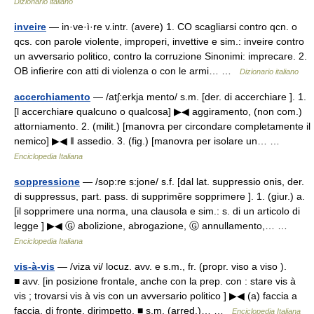
Dizionario italiano
inveire
— in·ve·ì·re v.intr. (avere) 1. CO scagliarsi contro qcn. o
qcs. con parole violente, improperi, invettive e sim.: inveire contro
un avversario politico, contro la corruzione Sinonimi: imprecare. 2.
OB infierire con atti di violenza o con le armi… …
Dizionario italiano
accerchiamento
— /atʃ:erkja mento/ s.m. [der. di accerchiare ]. 1.
[l accerchiare qualcuno o qualcosa] ▶◀ aggiramento, (non com.)
attorniamento. 2. (milit.) [manovra per circondare completamente il
nemico] ▶◀ ‖ assedio. 3. (fig.) [manovra per isolare un… …
Enciclopedia Italiana
soppressione
— /sop:re s:jone/ s.f. [dal lat. suppressio onis, der.
di suppressus, part. pass. di supprimĕre sopprimere ]. 1. (giur.) a.
[il sopprimere una norma, una clausola e sim.: s. di un articolo di
legge ] ▶◀ Ⓖ abolizione, abrogazione, Ⓖ annullamento,… …
Enciclopedia Italiana
vis-à-vis
— /viza vi/ locuz. avv. e s.m., fr. (propr. viso a viso ).
■ avv. [in posizione frontale, anche con la prep. con : stare vis à
vis ; trovarsi vis à vis con un avversario politico ] ▶◀ (a) faccia a
faccia, di fronte, dirimpetto. ■ s.m. (arred.)… …
Enciclopedia Italiana