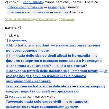
2)
собир.
(
неприятель
)
truppe nemiche, i nemici; il nemico
отбросить противника
—
respingere
il nemico
преследовать противника
—
inseguire
il nemico
Большой итальяно-русский словарь
противник
>
trattare
2
1.
v.t.
e
i.
1)
(riguardare)
il libro tratta temi scottanti
—
в книге затронуты жгучие
вопросы современности
il film tratta dello sbarco degli alleati in Normandia
—
в
фильме говорится о высадке союзников в Нормандии
di che tratta quell'articolo?
—
о чём эта статья?
il convegno tratterà delle ricerche sugli embrioni umani
—
на
съезде пойдёт речь об изысканиях в области
эмбрионологии человека
la questione va trattata con delicatezza
—
к этому вопросу
следует подойти со всей осторожностью
2)
(occuparsi)
заниматься +
strum.
l'avvocato tratta solo cause civili
—
этот адвокат
занимается только гражданскими делами