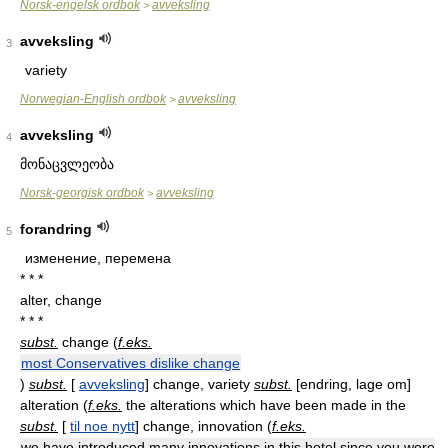
Norsk-engelsk ordbok
avveksling
>
avveksling
3
variety
Norwegian-English ordbok
avveksling
>
avveksling
4
მონაცვლეობა
Norsk-georgisk ordbok
avveksling
>
forandring
5
изменение, перемена
* * *
alter, change
* * *
subst.
change (
f.eks.
most Conservatives dislike change
)
subst.
[
avveksling
] change, variety
subst.
[
endring, lage om
]
alteration (
f.eks.
the alterations which have been made in the
subst.
[
til noe nytt
] change, innovation (
f.eks.
we have introduced many innovations in this hotel since you were