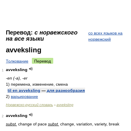
Перевод:
с норвежского
со всех языков на
на все языки
норвежский
avveksling
Толкование
Перевод
avveksling
1
-en (-a), -er
1)
перемена, изменение, смена
til en avveksling
—
для разнообразия
2)
варьирование
Норвежско-русский словарь
avveksling
>
avveksling
2
subst.
change of pace
subst.
change, variation, variety, break