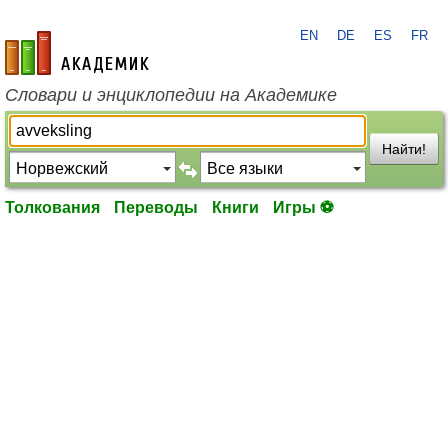
EN
DE
ES
FR
academic.ru
Словари и энциклопедии на Академике
Найти!
Толкования
Переводы
Книги
Игры ⚽