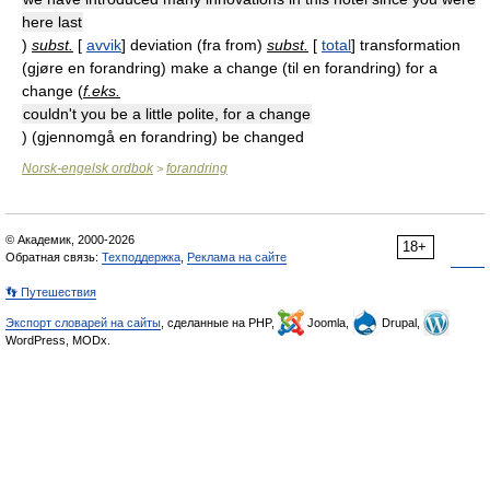
here last
)
subst.
[
avvik
] deviation (fra from)
subst.
[
total
] transformation
(gjøre en forandring) make a change (til en forandring) for a
change (
f.eks.
couldn't you be a little polite, for a change
) (gjennomgå en forandring) be changed
Norsk-engelsk ordbok
forandring
>
© Академик, 2000-2026
18+
Обратная связь:
Техподдержка
,
Реклама на сайте
👣 Путешествия
Экспорт словарей на сайты
, сделанные на PHP,
Joomla,
Drupal,
WordPress, MODx.