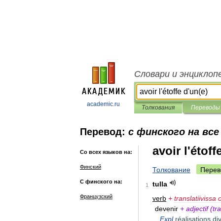
Словари и энциклоп
academic.ru
Толкования
Переводы
Перевод:
с финского на все
avoir l'étoff
Со всех языков на:
Финский
Толкование
Перев
С финского на:
tulla
1
Французский
verb
+
translatiivissa
devenir
+
adjectif
(
tr
Expl
réalisations
di