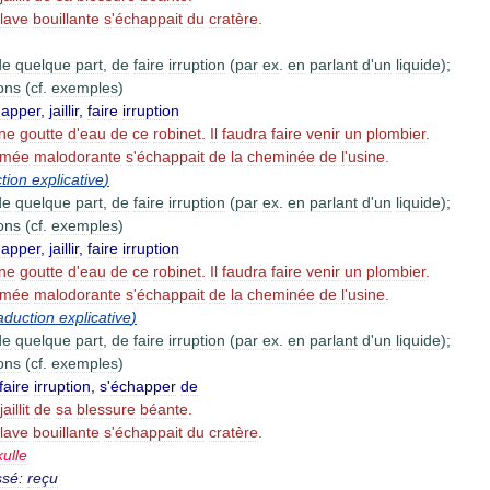
lave
bouillante
s
'
échappait
du
cratère
.
de
quelque
part
,
de
faire
irruption
(
par
ex
.
en
parlant
d
'
un
liquide
);
ions
(
cf
.
exemples
)
happer
,
jaillir
,
faire
irruption
ne
goutte
d
'
eau
de
ce
robinet
.
Il
faudra
faire
venir
un
plombier
.
umée
malodorante
s
'
échappait
de
la
cheminée
de
l
'
usine
.
tion
explicative
)
de
quelque
part
,
de
faire
irruption
(
par
ex
.
en
parlant
d
'
un
liquide
);
ions
(
cf
.
exemples
)
happer
,
jaillir
,
faire
irruption
ne
goutte
d
'
eau
de
ce
robinet
.
Il
faudra
faire
venir
un
plombier
.
umée
malodorante
s
'
échappait
de
la
cheminée
de
l
'
usine
.
aduction
explicative
)
de
quelque
part
,
de
faire
irruption
(
par
ex
.
en
parlant
d
'
un
liquide
);
ions
(
cf
.
exemples
)
faire
irruption
,
s
'
échapper
de
jaillit
de
sa
blessure
béante
.
lave
bouillante
s
'
échappait
du
cratère
.
kulle
sé:
reçu