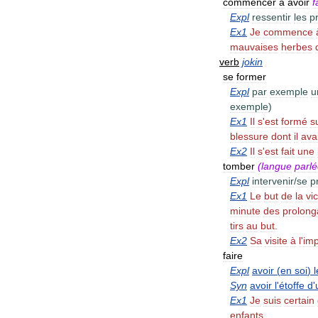
commencer
à
avoir
f
Expl
ressentir
les
p
Ex1
Je
commence
mauvaises
herbes
verb
jokin
se
former
Expl
par
exemple
u
exemple
)
Ex1
Il
s
'
est
formé
s
blessure
dont
il
avai
Ex2
Il
s
'
est
fait
une
tomber
(
langue
parl
Expl
intervenir
/
se
p
Ex1
Le
but
de
la
vic
minute
des
prolong
tirs
au
but
.
Ex2
Sa
visite
à
l
'
imp
faire
Expl
avoir
(
en
soi
)
l
Syn
avoir
l
'
étoffe
d
'
Ex1
Je
suis
certain
enfants
.