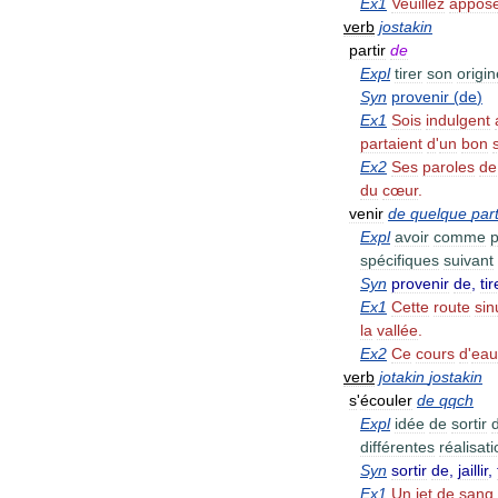
Ex1
Veuillez
appos
verb
jostakin
partir
de
Expl
tirer
son
origin
Syn
provenir
(
de
)
Ex1
Sois
indulgent
partaient
d
'
un
bon
Ex2
Ses
paroles
de
du
cœur
.
venir
de
quelque
par
Expl
avoir
comme
p
spécifiques
suivant
Syn
provenir
de
,
tir
Ex1
Cette
route
si
la
vallée
.
Ex2
Ce
cours
d
'
eau
verb
jotakin
jostakin
s
'
écouler
de
qqch
Expl
idée
de
sortir
différentes
réalisat
Syn
sortir
de
,
jaillir
,
Ex1
Un
jet
de
sang