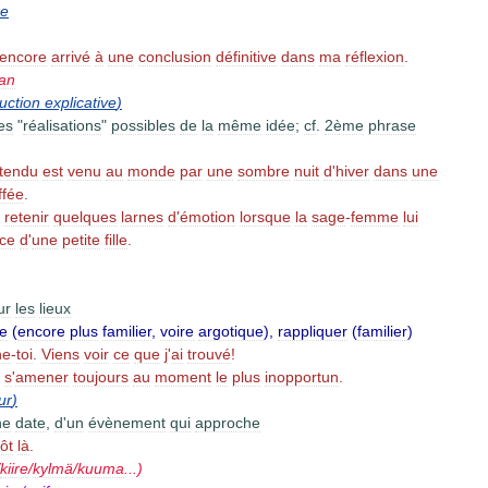
re
encore
arrivé
à
une
conclusion
définitive
dans
ma
réflexion
.
an
uction
explicative
)
es
"
réalisations
"
possibles
de
la
même
idée
;
cf
.
2ème
phrase
ttendu
est
venu
au
monde
par
une
sombre
nuit
d
'
hiver
dans
une
ffée
.
retenir
quelques
larnes
d
'
émotion
lorsque
la
sage
-
femme
lui
ce
d
'
une
petite
fille
.
ur
les
lieux
se
(
encore
plus
familier
,
voire
argotique
),
rappliquer
(
familier
)
ne
-
toi
.
Viens
voir
ce
que
j
'
ai
trouvé
!
s
'
amener
toujours
au
moment
le
plus
inopportun
.
ur
)
ne
date
,
d
'
un
évènement
qui
approche
ôt
là
.
kiire
/
kylmä
/
kuuma
...)