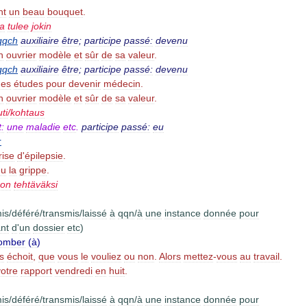
nt
un
beau
bouquet
.
ta
tulee
jokin
qqch
auxiliaire
être
;
participe
passé:
devenu
n
ouvrier
modèle
et
sûr
de
sa
valeur
.
qqch
auxiliaire
être
;
participe
passé:
devenu
des
études
pour
devenir
médecin
.
n
ouvrier
modèle
et
sûr
de
sa
valeur
.
uti
/
kohtaus
t:
une
maladie
etc
.
participe
passé:
eu
r
rise
d
'
épilepsie
.
eu
la
grippe
.
hon
tehtäväksi
is
/
déféré
/
transmis
/
laissé
à
qqn
/
à
une
instance
donnée
pour
ant
d
'
un
dossier
etc
)
comber
(
à
)
s
échoit
,
que
vous
le
vouliez
ou
non
.
Alors
mettez
-
vous
au
travail
.
votre
rapport
vendredi
en
huit
.
is
/
déféré
/
transmis
/
laissé
à
qqn
/
à
une
instance
donnée
pour