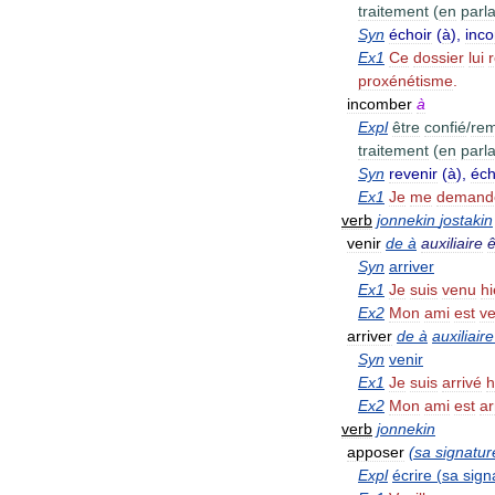
traitement
(
en
parl
Syn
échoir
(
à
),
inc
Ex1
Ce
dossier
lui
proxénétisme
.
incomber
à
Expl
être
confié
/
rem
traitement
(
en
parl
Syn
revenir
(
à
),
éch
Ex1
Je
me
demand
verb
jonnekin
jostakin
venir
de
à
auxiliaire
ê
Syn
arriver
Ex1
Je
suis
venu
hi
Ex2
Mon
ami
est
v
arriver
de
à
auxiliaire
Syn
venir
Ex1
Je
suis
arrivé
h
Ex2
Mon
ami
est
ar
verb
jonnekin
apposer
(
sa
signatur
Expl
écrire
(
sa
sign