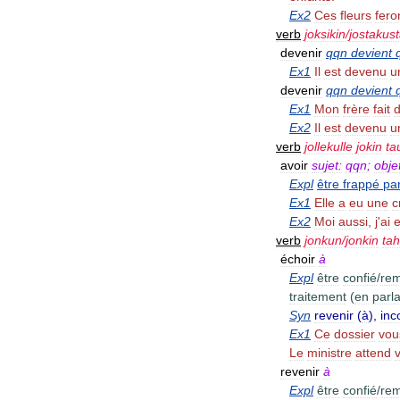
Ex2
Ces
fleurs
fero
verb
joksikin
/
jostakus
devenir
qqn
devient
Ex1
Il
est
devenu
u
devenir
qqn
devient
Ex1
Mon
frère
fait
Ex2
Il
est
devenu
u
verb
jollekulle
jokin
ta
avoir
sujet:
qqn
;
obje
Expl
être
frappé
pa
Ex1
Elle
a
eu
une
c
Ex2
Moi
aussi
,
j
'
ai
verb
jonkun
/
jonkin
ta
échoir
à
Expl
être
confié
/
rem
traitement
(
en
parl
Syn
revenir
(
à
),
in
Ex1
Ce
dossier
vou
Le
ministre
attend
revenir
à
Expl
être
confié
/
rem