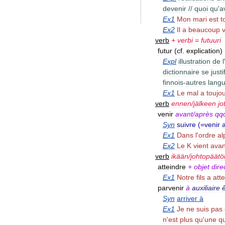
devenir
//
quoi
qu
'
a
Ex1
Mon
mari
est
t
Ex2
Il
a
beaucoup
v
verb
+
verbi
=
futuuri
futur
(
cf
.
explication
)
Expl
illustration
de
l
dictionnaire
se
justi
finnois
-
autres
lang
Ex1
Le
mal
a
toujo
verb
ennen
/
jälkeen
jo
venir
avant
/
après
qq
Syn
suivre
(=
venir
Ex1
Dans
l
'
ordre
al
Ex2
Le
K
vient
avan
verb
ikään
/
johtopäät
atteindre
+
objet
dire
Ex1
Notre
fils
a
atte
parvenir
à
auxiliaire
Syn
arriver
à
Ex1
Je
ne
suis
pas
n
'
est
plus
qu
'
une
q