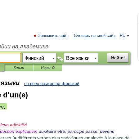
Запомнить сайт
Словарь на свой сайт
RU
едии на Академике
Найти!
Книги
Игры ⚽
 языки
со всех языков на финский
e d'un(e)
од
oleva
adjektiivi
aduction
explicative
)
auxiliaire
être
;
participe
passé:
devenu
verses
(=
différents
verbes
plus
spécifiques
employés
à
la
place
de