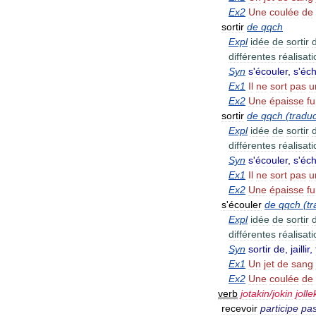
Ex2
Une
coulée
de
sortir
de
qqch
Expl
idée
de
sortir
différentes
réalisat
Syn
s
'
écouler
,
s
'
éc
Ex1
Il
ne
sort
pas
u
Ex2
Une
épaisse
f
sortir
de
qqch
(
traduc
Expl
idée
de
sortir
différentes
réalisat
Syn
s
'
écouler
,
s
'
éc
Ex1
Il
ne
sort
pas
u
Ex2
Une
épaisse
f
s
'
écouler
de
qqch
(
tr
Expl
idée
de
sortir
différentes
réalisat
Syn
sortir
de
,
jaillir
,
Ex1
Un
jet
de
sang
Ex2
Une
coulée
de
verb
jotakin
/
jokin
jolle
recevoir
participe
pas