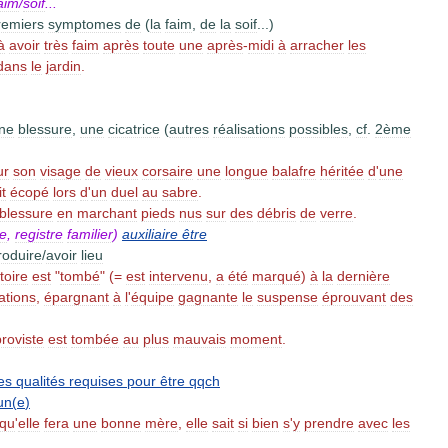
aim
/
soif
...
remiers
symptomes
de
(
la
faim
,
de
la
soif
...)
à
avoir
très
faim
après
toute
une
après
-
midi
à
arracher
les
dans
le
jardin
.
ne
blessure
,
une
cicatrice
(
autres
réalisations
possibles
,
cf
.
2ème
ur
son
visage
de
vieux
corsaire
une
longue
balafre
héritée
d
'
une
t
écopé
lors
d
'
un
duel
au
sabre
.
blessure
en
marchant
pieds
nus
sur
des
débris
de
verre
.
ée
,
registre
familier
)
auxiliaire
être
roduire
/
avoir
lieu
toire
est
"
tombé
" (=
est
intervenu
,
a
été
marqué
)
à
la
dernière
ations
,
épargnant
à
l
'
équipe
gagnante
le
suspense
éprouvant
des
roviste
est
tombée
au
plus
mauvais
moment
.
es
qualités
requises
pour
être
qqch
un
(
e
)
qu
'
elle
fera
une
bonne
mère
,
elle
sait
si
bien
s
'
y
prendre
avec
les