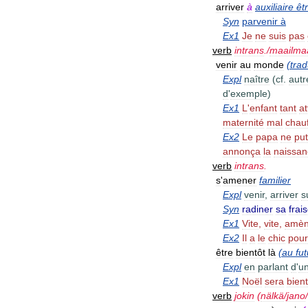
arriver
à
auxiliaire
êt
Syn
parvenir
à
Ex1
Je
ne
suis
pas
verb
intrans
./
maailma
venir
au
monde
(
trad
Expl
naître
(
cf
.
autr
d
'
exemple
)
Ex1
L
'
enfant
tant
a
maternité
mal
chau
Ex2
Le
papa
ne
put
annonça
la
naissan
verb
intrans
.
s
'
amener
familier
Expl
venir
,
arriver
s
Syn
radiner
sa
frai
Ex1
Vite
,
vite
,
amè
Ex2
Il
a
le
chic
pour
être
bientôt
là
(
au
fut
Expl
en
parlant
d
'
u
Ex1
Noël
sera
bient
verb
jokin
(
nälkä
/
jano
/