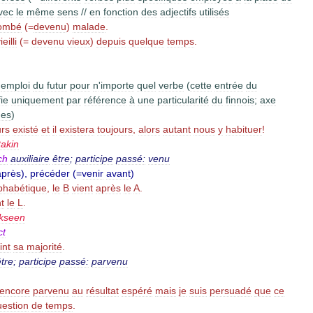
vec
le
même
sens
//
en
fonction
des
adjectifs
utilisés
ombé
(=
devenu
)
malade
.
ieilli
(=
devenu
vieux
)
depuis
quelque
temps
.
'
emploi
du
futur
pour
n
'
importe
quel
verbe
(
cette
entrée
du
fie
uniquement
par
référence
à
une
particularité
du
finnois
;
axe
ues
)
urs
existé
et
il
existera
toujours
,
alors
autant
nous
y
habituer
!
takin
ch
auxiliaire
être
;
participe
passé:
venu
après
),
précéder
(=
venir
avant
)
phabétique
,
le
B
vient
après
le
A
.
t
le
L
.
ökseen
ct
int
sa
majorité
.
être
;
participe
passé:
parvenu
encore
parvenu
au
résultat
espéré
mais
je
suis
persuadé
que
ce
uestion
de
temps
.