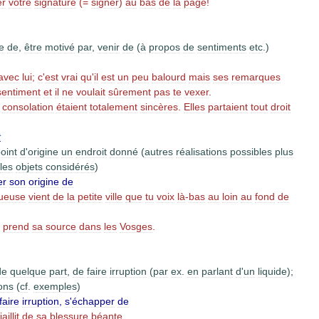
er
votre
signature
(=
signer
)
au
bas
de
la
page
!
e
de
,
être
motivé
par
,
venir
de
(
à
propos
de
sentiments
etc
.)
avec
lui
;
c
'
est
vrai
qu
'
il
est
un
peu
balourd
mais
ses
remarques
sentiment
et
il
ne
voulait
sûrement
pas
te
vexer
.
consolation
étaient
totalement
sincères
.
Elles
partaient
tout
droit
t
oint
d
'
origine
un
endroit
donné
(
autres
réalisations
possibles
plus
les
objets
considérés
)
er
son
origine
de
nueuse
vient
de
la
petite
ville
que
tu
voix
là
-
bas
au
loin
au
fond
de
prend
sa
source
dans
les
Vosges
.
de
quelque
part
,
de
faire
irruption
(
par
ex
.
en
parlant
d
'
un
liquide
);
ions
(
cf
.
exemples
)
faire
irruption
,
s
'
échapper
de
jaillit
de
sa
blessure
béante
.