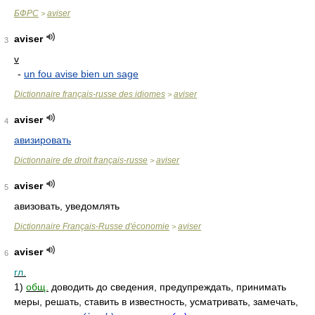
БФРС
aviser
>
aviser
3
v
-
un fou avise bien un sage
Dictionnaire français-russe des idiomes
aviser
>
aviser
4
авизировать
Dictionnaire de droit français-russe
aviser
>
aviser
5
авизовать, уведомлять
Dictionnaire Français-Russe d'économie
aviser
>
aviser
6
гл.
1)
общ.
доводить до сведения, предупреждать, принимать
меры, решать, ставить в известность, усматривать, замечать,