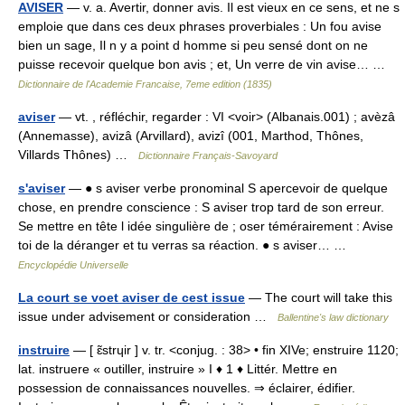
AVISER
— v. a. Avertir, donner avis. Il est vieux en ce sens, et ne s
emploie que dans ces deux phrases proverbiales : Un fou avise
bien un sage, Il n y a point d homme si peu sensé dont on ne
puisse recevoir quelque bon avis ; et, Un verre de vin avise… …
Dictionnaire de l'Academie Francaise, 7eme edition (1835)
aviser
— vt. , réfléchir, regarder : VI <voir> (Albanais.001) ; avèzâ
(Annemasse), avizâ (Arvillard), avizî (001, Marthod, Thônes,
Villards Thônes) …
Dictionnaire Français-Savoyard
s'aviser
— ● s aviser verbe pronominal S apercevoir de quelque
chose, en prendre conscience : S aviser trop tard de son erreur.
Se mettre en tête l idée singulière de ; oser témérairement : Avise
toi de la déranger et tu verras sa réaction. ● s aviser… …
Encyclopédie Universelle
La court se voet aviser de cest issue
— The court will take this
issue under advisement or consideration …
Ballentine's law dictionary
instruire
— [ ɛ̃strɥir ] v. tr. <conjug. : 38> • fin XIVe; enstruire 1120;
lat. instruere « outiller, instruire » I ♦ 1 ♦ Littér. Mettre en
possession de connaissances nouvelles. ⇒ éclairer, édifier.