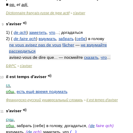
■
pp.
et
adj.
Dictionnaire français-russe de type actif
s'aviser
>
s'aviser
9
1)
(
de qch
)
заметить
,
что
...; догадаться
2)
(
de faire qch
)
вздумать
,
забрать
(
себе
) в голову
ne vous avisez pas de vous
fâcher
—
не вздумайте
рассердиться
avisez-vous de dire que... — посмейте
сказать
,
что
...
БФРС
s'aviser
>
il est temps d'aviser
10
гл.
общ.
есть ещё время подумать
Французско-русский универсальный словарь
il est temps d'aviser
>
s'aviser
11
сущ.
общ.
забрать (себе) в голову, догадаться,
(
de
faire qch)
вздумать,
(
de
qch)
заметить, что
(...)