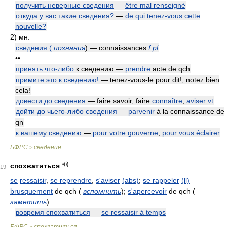
получить неверные сведения
—
être mal renseigné
откуда у вас такие сведения?
—
de qui tenez-vous cette
nouvelle?
2)
мн.
сведения (
познания
) — connaissances
f pl
••
принять
что-либо
к сведению —
prendre
acte de qch
примите это к сведению!
— tenez-vous-le pour dit!; notez bien
cela!
довести до сведения
— faire savoir, faire
connaître
;
aviser vt
дойти до чьего-либо сведения
—
parvenir
à la connaissance de
qn
к вашему сведению
—
pour votre
gouverne
,
pour vous éclairer
БФРС
сведение
>
спохватиться
19
se
ressaisir
,
se reprendre
,
s'aviser
(abs)
;
se rappeler
(ll)
brusquement
de qch
(
вспомнить
)
;
s'apercevoir
de qch
(
заметить
)
вовремя спохватиться
—
se ressaisir à temps