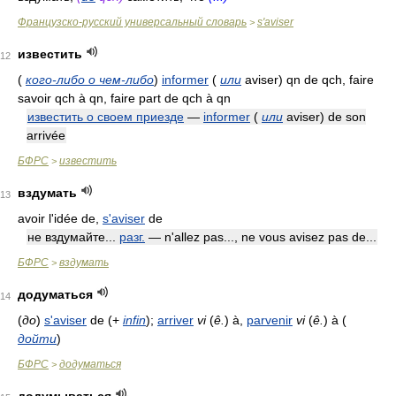
Французско-русский универсальный словарь
s'aviser
>
известить
12
(
кого-либо о чем-либо
)
informer
(
или
aviser) qn de qch, faire
savoir qch à qn, faire part de qch à qn
известить о своем приезде
—
informer
(
или
aviser) de son
arrivée
БФРС
известить
>
вздумать
13
avoir l'idée de,
s'aviser
de
не вздумайте...
разг.
— n'allez pas..., ne vous avisez pas de...
БФРС
вздумать
>
додуматься
14
(
до
)
s'aviser
de
(
+
infin
)
;
arriver
vi
(
ê.
)
à,
parvenir
vi
(
ê.
)
à
(
дойти
)
БФРС
додуматься
>