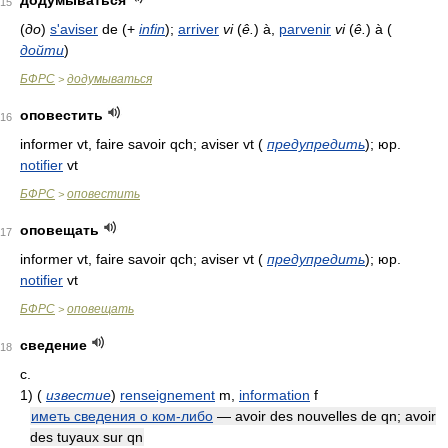
додумываться
15
(
до
)
s'aviser
de
(
+
infin
)
;
arriver
vi
(
ê.
)
à,
parvenir
vi
(
ê.
)
à
(
дойти
)
БФРС
додумываться
>
оповестить
16
informer vt, faire savoir qch; aviser vt
(
предупредить
)
; юр.
notifier
vt
БФРС
оповестить
>
оповещать
17
informer vt, faire savoir qch; aviser vt
(
предупредить
)
; юр.
notifier
vt
БФРС
оповещать
>
сведение
18
с.
1)
(
известие
)
renseignement
m,
information
f
иметь сведения о ком-либо
— avoir des nouvelles de qn; avoir
des tuyaux sur qn