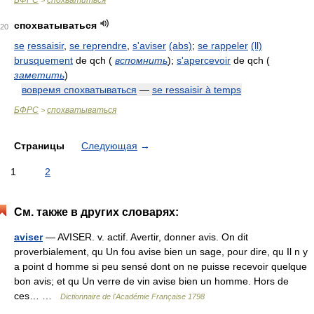
БФРС
спохватиться
>
спохватываться
20
se
ressaisir
,
se reprendre
,
s'aviser
(abs)
;
se rappeler
(ll)
brusquement
de qch
(
вспомнить
)
;
s'apercevoir
de qch
(
заметить
)
вовремя спохватываться
—
se ressaisir à temps
БФРС
спохватываться
>
Страницы
Следующая
→
1
2
См. также в других словарях:
aviser
— AVISER. v. actif. Avertir, donner avis. On dit
proverbialement, qu Un fou avise bien un sage, pour dire, qu Il n y
a point d homme si peu sensé dont on ne puisse recevoir quelque
bon avis; et qu Un verre de vin avise bien un homme. Hors de
ces… …
Dictionnaire de l'Académie Française 1798