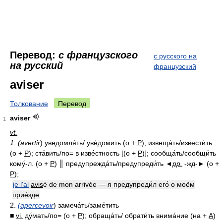
Перевод:
с французского
с русского на
на русский
французский
aviser
Толкование
Перевод
aviser
1
vt.
1. (avertir
) уведомля́ть/ уве́домить (о +
P
); извеща́ть/извести́ть
(о +
P
); ста́вить/по= в изве́стность [(о +
P
)]; сообща́ть/сообщи́ть
кому́-л. (о +
P
) ║ предупрежда́ть/предупреди́ть ◄
pp.
-жд-► (о +
P
);
je l'ai
avis
é de mon arrivée — я предупреди́л его́ о моём
прие́зде
2.
(apercevoir
) замеча́ть/заме́тить
■
vi.
ду́мать/по= (о +
P
); обраща́ть/ обрати́ть внима́ние (на +
A
)