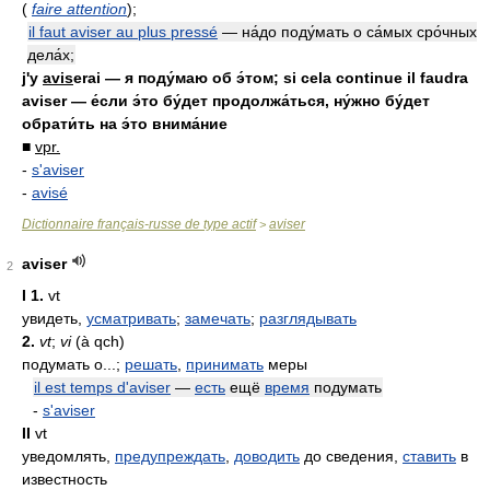
(
faire attention
);
il faut aviser au plus pressé
— на́до поду́мать о са́мых сро́чных
дела́х;
j'y
avis
erai — я поду́маю об э́том; si cela continue il faudra
aviser — е́сли э́то бу́дет продолжа́ться, ну́жно бу́дет
обрати́ть на э́то внима́ние
■
vpr.
-
s'aviser
-
avisé
Dictionnaire français-russe de type actif
aviser
>
aviser
2
I
1.
vt
увидеть,
усматривать
;
замечать
;
разглядывать
2.
vt
;
vi
(à qch)
подумать о...;
решать
,
принимать
меры
il est temps d'aviser
—
есть
ещё
время
подумать
-
s'aviser
II
vt
уведомлять,
предупреждать
,
доводить
до сведения,
ставить
в
известность