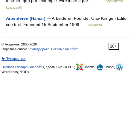
Instruire qqn par l exemple. Être instruit par l… …
Encyclopédie
Universelle
Arbeideren (Hamar)
— Arbeideren Founder Olav Kringen Editor
see text. Founded 15 September 1909 …
Wikipedia
© Академик, 2000-2026
18+
Обратная связь:
Техподдержка
,
Реклама на сайте
👣 Путешествия
Экспорт словарей на сайты
, сделанные на PHP,
Joomla,
Drupal,
WordPress, MODx.