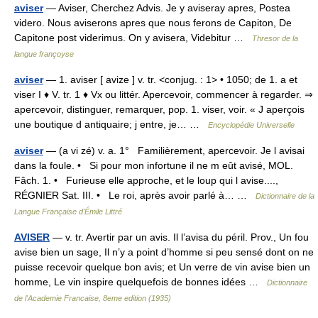
aviser
— Aviser, Cherchez Advis. Je y aviseray apres, Postea
videro. Nous aviserons apres que nous ferons de Capiton, De
Capitone post viderimus. On y avisera, Videbitur …
Thresor de la
langue françoyse
aviser
— 1. aviser [ avize ] v. tr. <conjug. : 1> • 1050; de 1. a et
viser I ♦ V. tr. 1 ♦ Vx ou littér. Apercevoir, commencer à regarder. ⇒
apercevoir, distinguer, remarquer, pop. 1. viser, voir. « J aperçois
une boutique d antiquaire; j entre, je… …
Encyclopédie Universelle
aviser
— (a vi zé) v. a. 1° Familièrement, apercevoir. Je l avisai
dans la foule. • Si pour mon infortune il ne m eût avisé, MOL.
Fâch. 1. • Furieuse elle approche, et le loup qui l avise....,
RÉGNIER Sat. III. • Le roi, après avoir parlé à… …
Dictionnaire de la
Langue Française d'Émile Littré
AVISER
— v. tr. Avertir par un avis. Il l’avisa du péril. Prov., Un fou
avise bien un sage, Il n’y a point d’homme si peu sensé dont on ne
puisse recevoir quelque bon avis; et Un verre de vin avise bien un
homme, Le vin inspire quelquefois de bonnes idées …
Dictionnaire
de l'Academie Francaise, 8eme edition (1935)