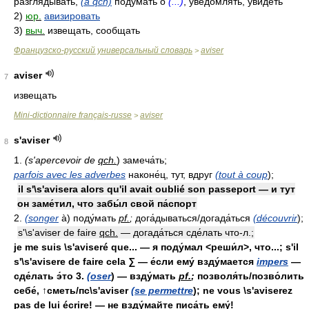
разглядывать,
(à qch)
подумать о
(...)
, уведомлять, увидеть
2)
юр.
авизировать
3)
выч.
извещать, сообщать
Французско-русский универсальный словарь
aviser
>
aviser
7
извещать
Mini-dictionnaire français-russe
aviser
>
s'aviser
8
1.
(s'apercevoir de
qch.
) замеча́ть;
parfois avec les adverbes
наконе́ц, тут, вдруг
(tout à coup
);
il s'\s'avisera alors qu'il avait oublié son passeport — и тут
он заме́тил, что забы́л свой па́спорт
2.
(songer
à) поду́мать
pf.
;
дога́дываться/догада́ться
(découvrir
);
s'\s'aviser de faire
qch.
— догада́ться сде́лать что-л.;
je me suis \s'aviseré que... — я поду́мал <реши́л>, что...; s'il
s'\s'avisere de faire cela
∑
— е́сли ему́ взду́мается
impers
—
сде́лать э́то 3.
(oser
) — взду́мать
pf.
;
позволя́ть/позво́лить
себе́, ↑сметь/пс\s'aviser
(se permettre
); ne vous \s'aviserez
pas de lui écrire! — не взду́майте писа́ть ему́!