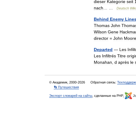
dieser
Kategorie
seit
nach
… …
Deutsch
Wik
Behind
Enemy
Line
Thomas
John
Thoma
Wilson
Gene
Hackma
director
=
John
Moor
Departed
—
Les
Infil
Les
Infiltrés
Titre
origi
Monahan
,
d
après
le
© Академик, 2000-2026
Обратная связь:
Техподдерж
👣 Путешествия
Экспорт словарей на сайты
, сделанные на PHP,
Jo