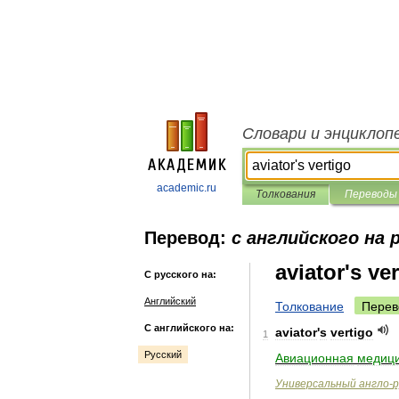
Словари и энциклоп
academic.ru
Толкования
Переводы
Перевод:
с английского на 
aviator's ve
С русского на:
Английский
Толкование
Перев
С английского на:
aviator
'
s
vertigo
1
Русский
Авиационная
медици
Универсальный
англо
-
р