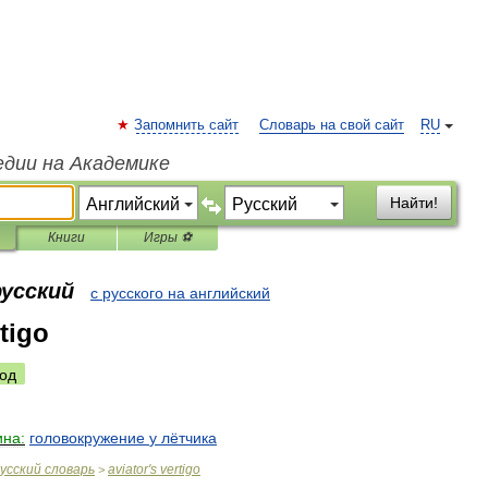
Запомнить сайт
Словарь на свой сайт
RU
едии на Академике
Найти!
Книги
Игры ⚽
русский
с русского на английский
rtigo
од
на:
головокружение
у
лётчика
усский
словарь
aviator
'
s
vertigo
>