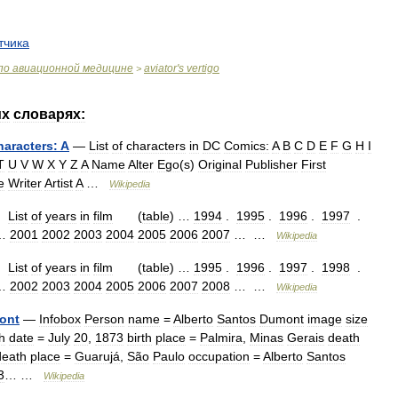
тчика
по
авиационной
медицине
aviator
'
s
vertigo
>
их
словарях:
haracters:
A
—
List
of
characters
in
DC
Comics:
A
B
C
D
E
F
G
H
I
T
U
V
W
X
Y
Z
A
Name
Alter
Ego
(
s
)
Original
Publisher
First
e
Writer
Artist
A
…
Wikipedia
—
List
of
years
in
film
(
table
) …
1994
.
1995
.
1996
.
1997
.
…
2001
2002
2003
2004
2005
2006
2007
… …
Wikipedia
—
List
of
years
in
film
(
table
) …
1995
.
1996
.
1997
.
1998
.
…
2002
2003
2004
2005
2006
2007
2008
… …
Wikipedia
ont
—
Infobox
Person
name
=
Alberto
Santos
Dumont
image
size
th
date
=
July
20
,
1873
birth
place
=
Palmira
,
Minas
Gerais
death
death
place
=
Guarujá
,
São
Paulo
occupation
=
Alberto
Santos
3
… …
Wikipedia