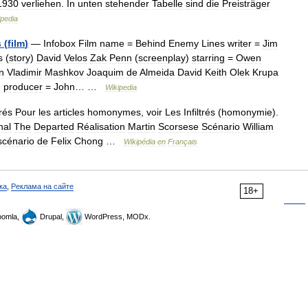
1930
verliehen
.
In
unten
stehender
Tabelle
sind
die
Preisträger
ipedia
s
(
film
)
—
Infobox
Film
name
=
Behind
Enemy
Lines
writer
=
Jim
s
(
story
)
David
Velos
Zak
Penn
(
screenplay
)
starring
=
Owen
n
Vladimir
Mashkov
Joaquim
de
Almeida
David
Keith
Olek
Krupa
e
producer
=
John
… …
Wikipedia
trés
Pour
les
articles
homonymes
,
voir
Les
Infiltrés
(
homonymie
).
nal
The
Departed
Réalisation
Martin
Scorsese
Scénario
William
scénario
de
Felix
Chong
…
Wikipédia
en
Français
ка
,
Реклама на сайте
18+
omla,
Drupal,
WordPress, MODx.