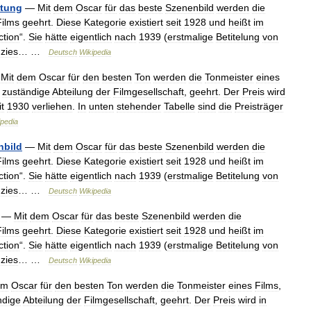
ttung
—
Mit
dem
Oscar
für
das
beste
Szenenbild
werden
die
Films
geehrt
.
Diese
Kategorie
existiert
seit
1928
und
heißt
im
ction
“.
Sie
hätte
eigentlich
nach
1939
(
erstmalige
Betitelung
von
zies
… …
Deutsch
Wikipedia
—
Mit
dem
Oscar
für
den
besten
Ton
werden
die
Tonmeister
eines
zuständige
Abteilung
der
Filmgesellschaft
,
geehrt
.
Der
Preis
wird
it
1930
verliehen
.
In
unten
stehender
Tabelle
sind
die
Preisträger
ipedia
nbild
—
Mit
dem
Oscar
für
das
beste
Szenenbild
werden
die
Films
geehrt
.
Diese
Kategorie
existiert
seit
1928
und
heißt
im
ction
“.
Sie
hätte
eigentlich
nach
1939
(
erstmalige
Betitelung
von
zies
… …
Deutsch
Wikipedia
—
Mit
dem
Oscar
für
das
beste
Szenenbild
werden
die
Films
geehrt
.
Diese
Kategorie
existiert
seit
1928
und
heißt
im
ction
“.
Sie
hätte
eigentlich
nach
1939
(
erstmalige
Betitelung
von
zies
… …
Deutsch
Wikipedia
em
Oscar
für
den
besten
Ton
werden
die
Tonmeister
eines
Films
,
ndige
Abteilung
der
Filmgesellschaft
,
geehrt
.
Der
Preis
wird
in