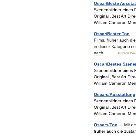
Oscar
/
Beste
Aussta
Szenenbildner
eines
Original
„
Best
Art
Dire
William
Cameron
Men
Oscar
/
Bester
Ton
Films
,
früher
auch
die
in
dieser
Kategorie
se
nach
… …
Deutsch
Wik
Oscar
/
Bestes
Szene
Szenenbildner
eines
Original
„
Best
Art
Dire
William
Cameron
Men
Oscars
/
Ausstattung
Szenenbildner
eines
Original
„
Best
Art
Dire
William
Cameron
Men
Oscars
/
Ton
—
Mit
d
früher
auch
die
zustä