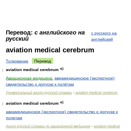
Перевод:
с английского на
с русского на
русский
английский
aviation medical cerebrum
Толкование
Перевод
aviation medical cerebrum
1
Авиационная медицина:
авиамедицинское (экспертное)
свидетельство о допуске к полётам
Универсальный англо-русский словарь
aviation medical cerebrum
>
aviation medical cerebrum
2
авиамедицинское (экспертное) свидетельство о допуске к
полетам
Англо-русский словарь по авиационной медицине
aviation medical
>