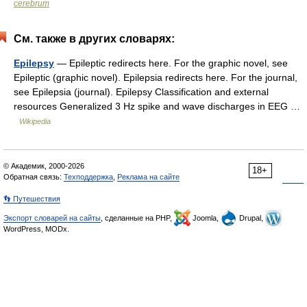
cerebrum
См. также в других словарях:
Epilepsy
— Epileptic redirects here. For the graphic novel, see
Epileptic (graphic novel). Epilepsia redirects here. For the journal,
see Epilepsia (journal). Epilepsy Classification and external
resources Generalized 3 Hz spike and wave discharges in EEG …
Wikipedia
© Академик, 2000-2026
18+
Обратная связь:
Техподдержка
,
Реклама на сайте
👣 Путешествия
Экспорт словарей на сайты
, сделанные на PHP,
Joomla,
Drupal,
WordPress, MODx.