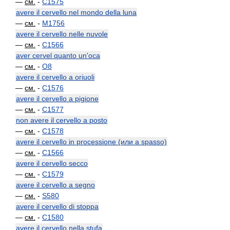
—
см.
-
C1575
avere il cervello nel mondo della luna
—
см.
-
M1756
avere il cervello nelle nuvole
—
см.
-
C1566
aver cervel quanto un'oca
—
см.
-
O8
avere il cervello a oriuoli
—
см.
-
C1576
avere il cervello a pigione
—
см.
-
C1577
non avere il cervello a posto
—
см.
-
C1578
avere il cervello in processione (или a spasso)
—
см.
-
C1566
avere il cervello secco
—
см.
-
C1579
avere il cervello a segno
—
см.
-
S580
avere il cervello di stoppa
—
см.
-
C1580
avere il cervello nella stufa