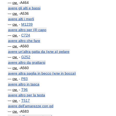
—
см.
-A464
avere gli alti e bassi
—
см.
-A536
avere alti i merli
—
см.
-
M1239
avere altro per (il) capo
—
см.
-
C724
avere altro che fare
—
см.
-A560
avere un'altra gatta da (или a) pelare
—
см.
-
G252
avere altro da grattarsi
—
см.
-A560
avere altra paglia in becco (или in bocca)
—
см.
-
P83
avere altro in tasca
—
см.
-
T96
avere altro per la testa
—
см.
-
T517
avere dell'amarezze con qd
—
см.
-A583