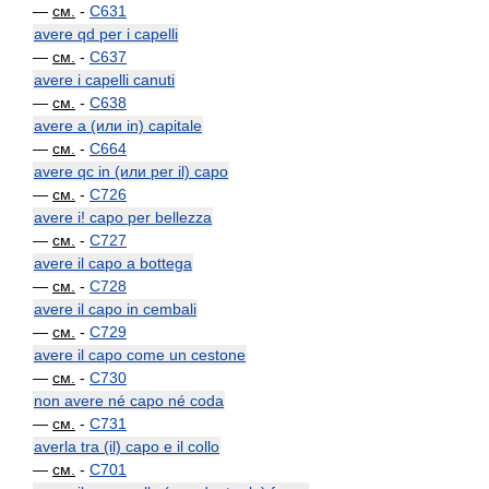
—
см.
-
C631
avere qd per i capelli
—
см.
-
C637
avere i capelli canuti
—
см.
-
C638
avere a (или in) capitale
—
см.
-
C664
avere qc in (или per il) capo
—
см.
-
C726
avere i! capo per bellezza
—
см.
-
C727
avere il capo a bottega
—
см.
-
C728
avere il capo in cembali
—
см.
-
C729
avere il capo come un cestone
—
см.
-
C730
non avere né capo né coda
—
см.
-
C731
averla tra (il) capo e il collo
—
см.
-
C701