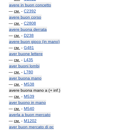
avere in buon concetto
—
см.
-
C2392
avere buon corso
—
см.
-
C2808
avere buona derrata
—
см.
-
D238
avere buon gioco (in mano)
—
см.
-
G481
aver buone lettere
—
см.
-
L435
aver buoni lombi
—
см.
-
L780
aver buona mano
—
см.
-
M538
avere buona mano a (+ inf.)
—
см.
-
M539
aver buono in mano
—
см.
-
M540
averla a buon mercato
—
см.
-
M1202
aver buon mercato di qc