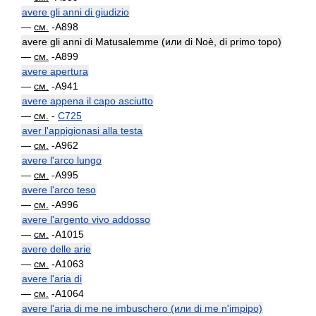
avere gli anni di giudizio
—
см.
-A898
avere gli anni di Matusalemme (или di Noè, di primo topo)
—
см.
-A899
avere apertura
—
см.
-A941
avere appena il capo asciutto
—
см.
-
C725
aver l'appigionasi alla testa
—
см.
-A962
avere l'arco lungo
—
см.
-A995
avere l'arco teso
—
см.
-A996
avere l'argento vivo addosso
—
см.
-A1015
avere delle arie
—
см.
-A1063
avere l'aria di
—
см.
-A1064
avere l'aria di me ne imbuschero (или di me n'impipo)