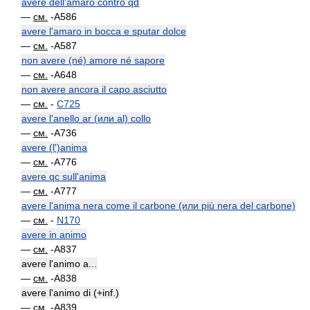
avere dell'amaro contro qd
—
см.
-A586
avere l'amaro in bocca e sputar dolce
—
см.
-A587
non avere (né) amore né sapore
—
см.
-A648
non avere ancora il capo asciutto
—
см.
-
C725
avere l'anello ar (или al) collo
—
см.
-A736
avere (l')anima
—
см.
-A776
avere qc sull'anima
—
см.
-A777
avere l'anima nera come il carbone (или più nera del carbone)
—
см.
-
N170
avere in animo
—
см.
-A837
avere l'animo a...
—
см.
-A838
avere l'animo di (+inf.)
—
см.
-A839