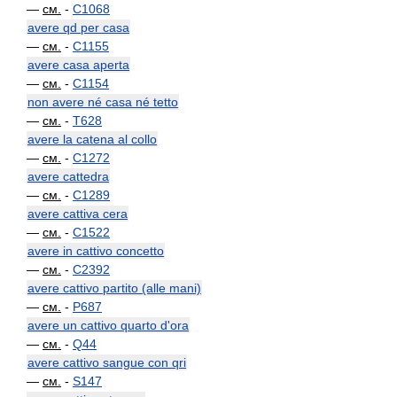
—
см.
-
C1068
avere qd per casa
—
см.
-
C1155
avere casa aperta
—
см.
-
C1154
non avere né casa né tetto
—
см.
-
T628
avere la catena al collo
—
см.
-
C1272
avere cattedra
—
см.
-
C1289
avere cattiva cera
—
см.
-
C1522
avere in cattivo concetto
—
см.
-
C2392
avere cattivo partito (alle mani)
—
см.
-
P687
avere un cattivo quarto d'ora
—
см.
-
Q44
avere cattivo sangue con qri
—
см.
-
S147