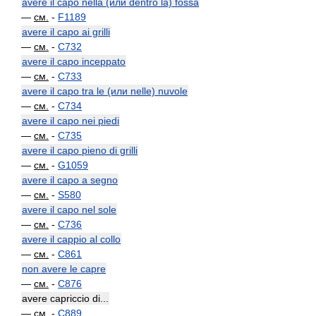
avere il capo nella (или dentro la) fossa
—
см.
-
F1189
avere il capo ai grilli
—
см.
-
C732
avere il capo inceppato
—
см.
-
C733
avere il capo tra le (или nelle) nuvole
—
см.
-
C734
avere il capo nei piedi
—
см.
-
C735
avere il capo pieno di grilli
—
см.
-
G1059
avere il capo a segno
—
см.
-
S580
avere il capo nel sole
—
см.
-
C736
avere il cappio al collo
—
см.
-
C861
non avere le capre
—
см.
-
C876
avere capriccio di...
—
см.
-
C889