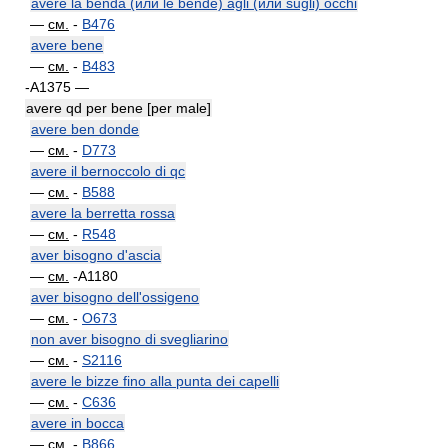
avere la benda (или le bende) agli (или sugli) occhi
—
см.
-
B476
avere bene
—
см.
-
B483
-A1375 —
avere qd per bene [per male]
avere ben donde
—
см.
-
D773
avere il bernoccolo di qc
—
см.
-
B588
avere la berretta rossa
—
см.
-
R548
aver bisogno d'ascia
—
см.
-A1180
aver bisogno dell'ossigeno
—
см.
-
O673
non aver bisogno di svegliarino
—
см.
-
S2116
avere le bizze fino alla punta dei capelli
—
см.
-
C636
avere in bocca
—
см.
-
B866