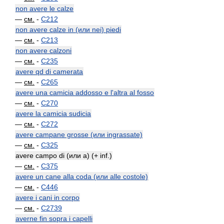
non avere le calze
—
см.
-
C212
non avere calze in (или nei) piedi
—
см.
-
C213
non avere calzoni
—
см.
-
C235
avere qd di camerata
—
см.
-
C265
avere una camicia addosso e l'altra al fosso
—
см.
-
C270
avere la camicia sudicia
—
см.
-
C272
avere campane grosse (или ingrassate)
—
см.
-
C325
avere campo di (или a) (+ inf.)
—
см.
-
C375
avere un cane alla coda (или alle costole)
—
см.
-
C446
avere i cani in corpo
—
см.
-
C2739
averne fin sopra i capelli