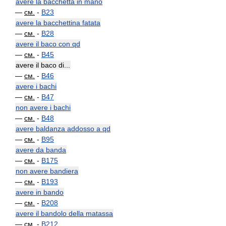
avere la bacchetta in mano
—
см.
-
B23
avere la bacchettina fatata
—
см.
-
B28
avere il baco con qd
—
см.
-
B45
avere il baco di...
—
см.
-
B46
avere i bachi
—
см.
-
B47
non avere i bachi
—
см.
-
B48
avere baldanza addosso a qd
—
см.
-
B95
avere da banda
—
см.
-
B175
non avere bandiera
—
см.
-
B193
avere in bando
—
см.
-
B208
avere il bandolo della matassa
—
см.
-
B212