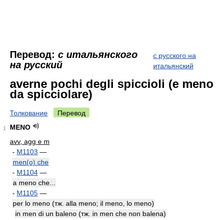
Перевод:
с итальянского
с русского на
на русский
итальянский
averne pochi degli spiccioli (e meno
da spicciolare)
Толкование
Перевод
MENO
1
avv, agg e m
-
M1103
—
men(o) che
-
M1104
—
a meno che...
-
M1105
—
per lo meno (тж. alla meno; il meno, lo meno)
in men di un baleno (тж. in men che non balena)