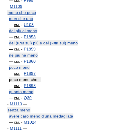
—
см.
-
P995
-
M1109
—
meno che poco
men che uno
—
см.
-
U103
dal più al meno
—
см.
-
P1858
del (или sul) più e del (или sul) meno
—
см.
-
P1859
né più né meno
—
см.
-
P1860
poco meno
—
см.
-
P1897
poco meno che...
—
см.
-
P1898
quanto meno
—
см.
-
Q30
-
M1110
—
senza meno
avere caro meno d'una medagliata
—
см.
-
M1024
-
M1111
—