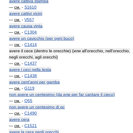
avere cattiva stampa
—
см.
-
S1610
avere cattivi vicini
—
см.
-
V557
avere causa vinta
—
см.
-
C1304
avere un cavicchio (per ogni buco)
—
см.
-
C1414
avere il cece (dentro le orecchie) (или all'orecchio, nell'orecchio,
negli orecchi, agli orecchi)
—
см.
-
C1437
avere i ceci nella testa
—
см.
-
C1438
avere cent'anni per gamba
—
см.
-
G119
non avere un centesimo (da или per far cantare il cieco)
—
см.
-
Q55
non avere un centesimo di qc
—
см.
-
C1490
avere cera
—
см.
-
C1521
avere la cera negli orecchi