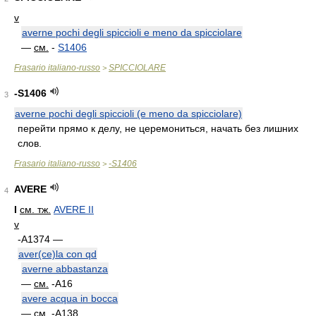
v
averne pochi degli spiccioli e meno da spicciolare
—
см.
-
S1406
Frasario italiano-russo
SPICCIOLARE
>
-S1406
3
averne pochi degli spiccioli (e meno da spicciolare)
перейти прямо к делу, не церемониться, начать без лишних
слов.
Frasario italiano-russo
-S1406
>
AVERE
4
I
см. тж.
AVERE II
v
-A1374 —
aver(ce)la con qd
averne abbastanza
—
см.
-A16
avere acqua in bocca
—
см.
-A138