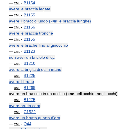
—
см.
-
B1154
avere le braccia legate
—
см.
-
B1155
avere il braccio lungo (или le braccia lunghe)
—
см.
-
B1156
avere le braccia tronche
—
см.
-
B1155
avere le brache fino al ginocchio
—
см.
-
B1123
non aver un briciolo di qc
—
см.
-
B1210
avere la briglia di qc in mano
—
см.
-
B1225
avere il bruno
—
см.
-
B1269
avere un bruscolo in un occhio (или nell'occhio, negli occhi)
—
см.
-
B1275
avere brutta cera
—
см.
-
C1522
avere un brutto quarto d'ora
—
см.
-
Q44