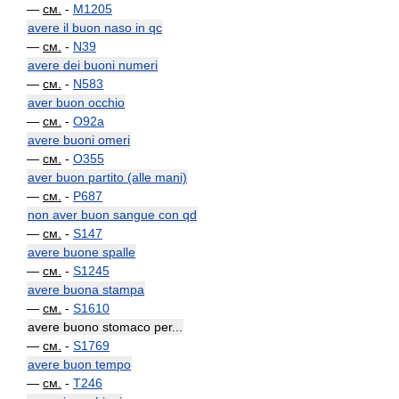
—
см.
-
M1205
avere il buon naso in qc
—
см.
-
N39
avere dei buoni numeri
—
см.
-
N583
aver buon occhio
—
см.
-
O92a
avere buoni omeri
—
см.
-
O355
aver buon partito (alle mani)
—
см.
-
P687
non aver buon sangue con qd
—
см.
-
S147
avere buone spalle
—
см.
-
S1245
avere buona stampa
—
см.
-
S1610
avere buono stomaco per...
—
см.
-
S1769
avere buon tempo
—
см.
-
T246