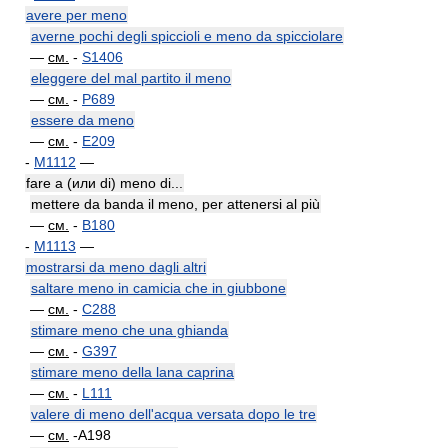
avere per meno
averne pochi degli spiccioli e meno da spicciolare
—
см.
-
S1406
eleggere del mal partito il meno
—
см.
-
P689
essere da meno
—
см.
-
E209
-
M1112
—
fare a (или di) meno di...
mettere da banda il meno, per attenersi al più
—
см.
-
B180
-
M1113
—
mostrarsi da meno dagli altri
saltare meno in camicia che in giubbone
—
см.
-
C288
stimare meno che una ghianda
—
см.
-
G397
stimare meno della lana caprina
—
см.
-
L111
valere di meno dell'acqua versata dopo le tre
—
см.
-A198