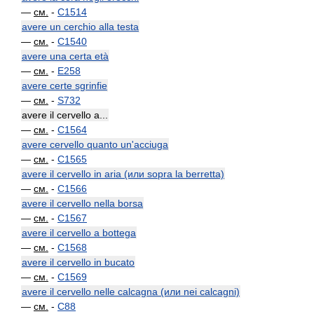
—
см.
-
C1514
avere un cerchio alla testa
—
см.
-
C1540
avere una certa età
—
см.
-
E258
avere certe sgrinfie
—
см.
-
S732
avere il cervello a...
—
см.
-
C1564
avere cervello quanto un'acciuga
—
см.
-
C1565
avere il cervello in aria (или sopra la berretta)
—
см.
-
C1566
avere il cervello nella borsa
—
см.
-
C1567
avere il cervello a bottega
—
см.
-
C1568
avere il cervello in bucato
—
см.
-
C1569
avere il cervello nelle calcagna (или nei calcagni)
—
см.
-
C88