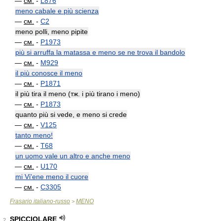
—
см.
-
L876
meno cabale e più scienza
—
см.
-
C2
meno polli, meno pipite
—
см.
-
P1973
più si arruffa la matassa e meno se ne trova il bandolo
—
см.
-
M929
il più conosce il meno
—
см.
-
P1871
il più tira il meno (тж. i più tirano i meno)
—
см.
-
P1873
quanto più si vede, e meno si crede
—
см.
-
V125
tanto meno!
—
см.
-
T68
un uomo vale un altro e anche meno
—
см.
-
U170
mi Vi'ene meno il cuore
—
см.
-
C3305
Frasario italiano-russo
MENO
>
SPICCIOLARE
2