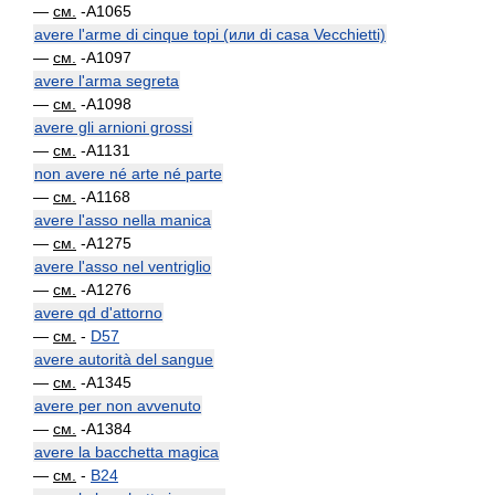
—
см.
-A1065
avere l'arme di cinque topi (или di casa Vecchietti)
—
см.
-A1097
avere l'arma segreta
—
см.
-A1098
avere gli arnioni grossi
—
см.
-A1131
non avere né arte né parte
—
см.
-A1168
avere l'asso nella manica
—
см.
-A1275
avere l'asso nel ventriglio
—
см.
-A1276
avere qd d'attorno
—
см.
-
D57
avere autorità del sangue
—
см.
-A1345
avere per non avvenuto
—
см.
-A1384
avere la bacchetta magica
—
см.
-
B24