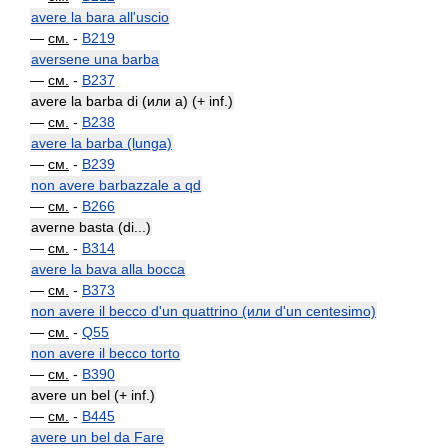
avere la bara all'uscio
—
см.
-
B219
aversene una barba
—
см.
-
B237
avere la barba di (или a) (+ inf.)
—
см.
-
B238
avere la barba (lunga)
—
см.
-
B239
non avere barbazzale a qd
—
см.
-
B266
averne basta (di...)
—
см.
-
B314
avere la bava alla bocca
—
см.
-
B373
non avere il becco d'un quattrino (или d'un centesimo)
—
см.
-
Q55
non avere il becco torto
—
см.
-
B390
avere un bel (+ inf.)
—
см.
-
B445
avere un bel da Fare