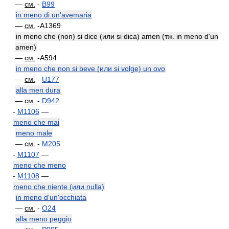
—
см.
-
B99
in meno di un'avemaria
—
см.
-A1369
in meno che (non) si dice (или si dica) amen (тж. in meno d'un
amen)
—
см.
-A594
in meno che non si beve (или si volge) un ovo
—
см.
-
U177
alla men dura
—
см.
-
D942
-
M1106
—
meno che mai
meno male
—
см.
-
M205
-
M1107
—
meno che meno
-
M1108
—
meno che niente (или nulla)
in meno d'un'occhiata
—
см.
-
O24
alla meno peggio