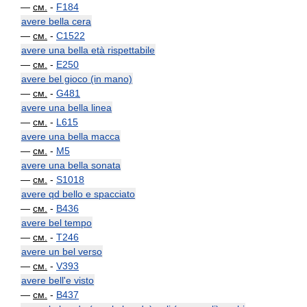
—
см.
-
F184
avere bella cera
—
см.
-
C1522
avere una bella età rispettabile
—
см.
-
E250
avere bel gioco (in mano)
—
см.
-
G481
avere una bella linea
—
см.
-
L615
avere una bella macca
—
см.
-
M5
avere una bella sonata
—
см.
-
S1018
avere qd bello e spacciato
—
см.
-
B436
avere bel tempo
—
см.
-
T246
avere un bel verso
—
см.
-
V393
avere bell'e visto
—
см.
-
B437