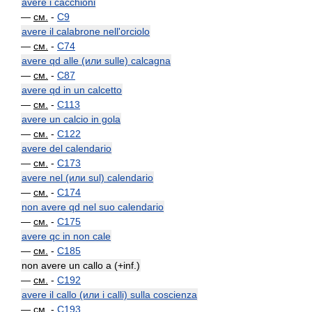
avere i cacchioni
—
см.
-
C9
avere il calabrone nell'orciolo
—
см.
-
C74
avere qd alle (или sulle) calcagna
—
см.
-
C87
avere qd in un calcetto
—
см.
-
C113
avere un calcio in gola
—
см.
-
C122
avere del calendario
—
см.
-
C173
avere nel (или sul) calendario
—
см.
-
C174
non avere qd nel suo calendario
—
см.
-
C175
avere qc in non cale
—
см.
-
C185
non avere un callo a (+inf.)
—
см.
-
C192
avere il callo (или i calli) sulla coscienza
—
см.
-
C193