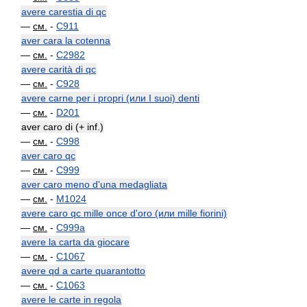
avere carestia di qc
—
см.
-
C911
aver cara la cotenna
—
см.
-
C2982
avere carità di qc
—
см.
-
C928
avere carne per i propri (или I suoi) denti
—
см.
-
D201
aver caro di (+ inf.)
—
см.
-
C998
aver caro qc
—
см.
-
C999
aver caro meno d'una medagliata
—
см.
-
M1024
avere caro qc mille once d'oro (или mille fiorini)
—
см.
-
C999a
avere la carta da giocare
—
см.
-
C1067
avere qd a carte quarantotto
—
см.
-
C1063
avere le carte in regola