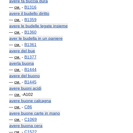
avere fa buccia dura
—
см.
-
B1316
avere il budello diritto
—
см.
-
B1359
avere le budelle legate insieme
—
см.
-
B1360
aver le budella in un paniere
—
см.
-
B1361
avere del bue
—
см.
-
B1377
averla buona
—
см.
-
B1444
avere del buono
—
см.
-
B1445
avere buoni acidi
—
см.
-A102
avere buone calcagna
—
см.
-
C86
avere buone carte in mano
—
см.
-
C1069
avere buona cera
—
см.
-
C1522