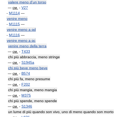
valere meno d'un torso
—
см.
-
V27
-
M1114
—
venire meno
-
M1115
—
venire meno a qd
-
M1116
—
venire meno a qc
venire meno della terra
—
см.
-
T433
chi più abbraccia, meno stringe
—
см.
-
S1945a
chi più beve meno beve
—
см.
-
B574
chi più fa, meno presume
—
см.
-
F202
chi più mangia, meno mangia
—
см.
-
M375
chi più spende, meno spende
—
см.
-
S1346
un lume di più quando son vivo, uno di meno quando son morto