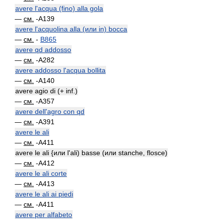
avere l'acqua (fino) alla gola
—
см.
-A139
avere l'acquolina alla (или in) bocca
—
см.
-
B865
avere qd addosso
—
см.
-A282
avere addosso l'acqua bollita
—
см.
-A140
avere agio di (+ inf.)
—
см.
-A357
avere dell'agro con qd
—
см.
-A391
avere le ali
—
см.
-A411
avere le ali {или l'ali) basse (или stanche, flosce)
—
см.
-A412
avere le ali corte
—
см.
-A413
avere le ali ai piedi
—
см.
-A411
avere per alfabeto