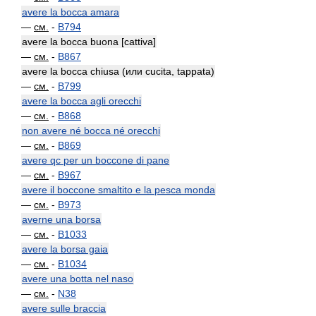
avere la bocca amara
—
см.
-
B794
avere la bocca buona [cattiva]
—
см.
-
B867
avere la bocca chiusa (или cucita, tappata)
—
см.
-
B799
avere la bocca agli orecchi
—
см.
-
B868
non avere né bocca né orecchi
—
см.
-
B869
avere qc per un boccone di pane
—
см.
-
B967
avere il boccone smaltito e la pesca monda
—
см.
-
B973
averne una borsa
—
см.
-
B1033
avere la borsa gaia
—
см.
-
B1034
avere una botta nel naso
—
см.
-
N38
avere sulle braccia