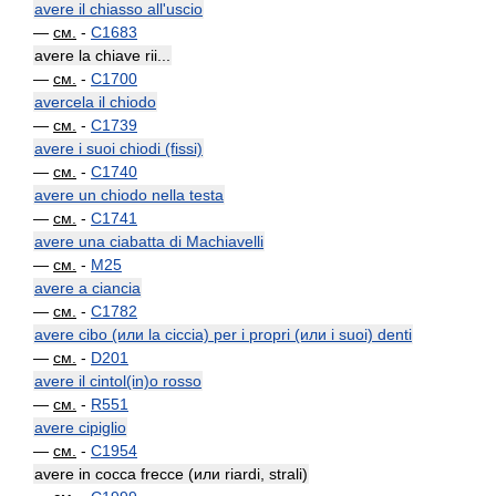
avere il chiasso all'uscio
—
см.
-
C1683
avere la chiave rii...
—
см.
-
C1700
avercela il chiodo
—
см.
-
C1739
avere i suoi chiodi (fissi)
—
см.
-
C1740
avere un chiodo nella testa
—
см.
-
C1741
avere una ciabatta di Machiavelli
—
см.
-
M25
avere a ciancia
—
см.
-
C1782
avere cibo (или la ciccia) per i propri (или i suoi) denti
—
см.
-
D201
avere il cintol(in)o rosso
—
см.
-
R551
avere cipiglio
—
см.
-
C1954
avere in cocca frecce (или riardi, strali)