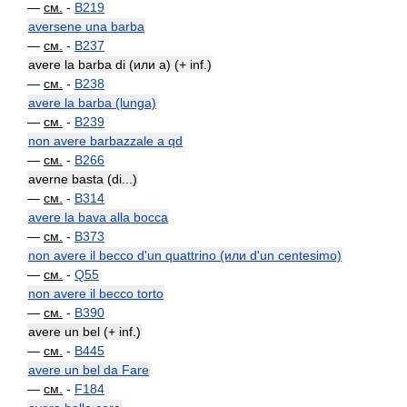
—
см.
-
B219
aversene una barba
—
см.
-
B237
avere la barba di (или a) (+ inf.)
—
см.
-
B238
avere la barba (lunga)
—
см.
-
B239
non avere barbazzale a qd
—
см.
-
B266
averne basta (di...)
—
см.
-
B314
avere la bava alla bocca
—
см.
-
B373
non avere il becco d'un quattrino (или d'un centesimo)
—
см.
-
Q55
non avere il becco torto
—
см.
-
B390
avere un bel (+ inf.)
—
см.
-
B445
avere un bel da Fare
—
см.
-
F184