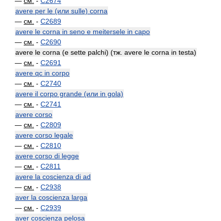
—
см.
-
C2674
avere per le (или sulle) corna
—
см.
-
C2689
avere le corna in seno e meitersele in capo
—
см.
-
C2690
avere le corna (e sette palchi) (тж. avere le corna in testa)
—
см.
-
C2691
avere qc in corpo
—
см.
-
C2740
avere il corpo grande (или in gola)
—
см.
-
C2741
avere corso
—
см.
-
C2809
avere corso legale
—
см.
-
C2810
avere corso di legge
—
см.
-
C2811
avere la coscienza di ad
—
см.
-
C2938
aver la coscienza larga
—
см.
-
C2939
aver coscienza pelosa