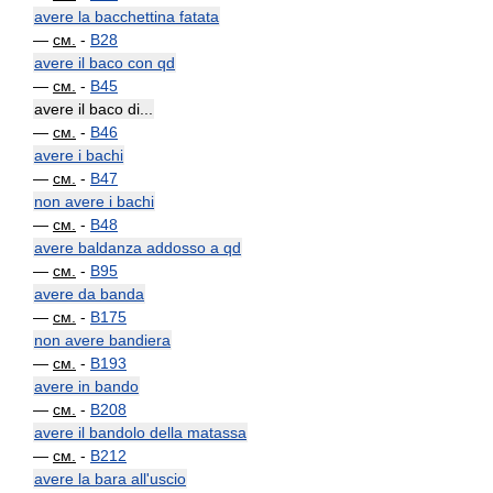
avere la bacchettina fatata
—
см.
-
B28
avere il baco con qd
—
см.
-
B45
avere il baco di...
—
см.
-
B46
avere i bachi
—
см.
-
B47
non avere i bachi
—
см.
-
B48
avere baldanza addosso a qd
—
см.
-
B95
avere da banda
—
см.
-
B175
non avere bandiera
—
см.
-
B193
avere in bando
—
см.
-
B208
avere il bandolo della matassa
—
см.
-
B212
avere la bara all'uscio