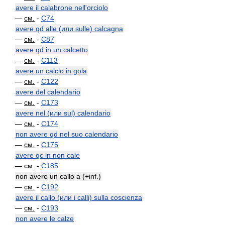
avere il calabrone nell'orciolo
—
см.
-
C74
avere qd alle (или sulle) calcagna
—
см.
-
C87
avere qd in un calcetto
—
см.
-
C113
avere un calcio in gola
—
см.
-
C122
avere del calendario
—
см.
-
C173
avere nel (или sul) calendario
—
см.
-
C174
non avere qd nel suo calendario
—
см.
-
C175
avere qc in non cale
—
см.
-
C185
non avere un callo a (+inf.)
—
см.
-
C192
avere il callo (или i calli) sulla coscienza
—
см.
-
C193
non avere le calze