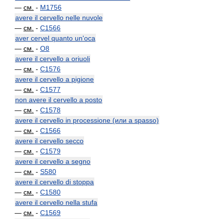
—
см.
-
M1756
avere il cervello nelle nuvole
—
см.
-
C1566
aver cervel quanto un'oca
—
см.
-
O8
avere il cervello a oriuoli
—
см.
-
C1576
avere il cervello a pigione
—
см.
-
C1577
non avere il cervello a posto
—
см.
-
C1578
avere il cervello in processione (или a spasso)
—
см.
-
C1566
avere il cervello secco
—
см.
-
C1579
avere il cervello a segno
—
см.
-
S580
avere il cervello di stoppa
—
см.
-
C1580
avere il cervello nella stufa
—
см.
-
C1569