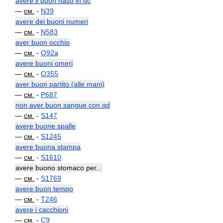
avere il buon naso in qc
—
см.
-
N39
avere dei buoni numeri
—
см.
-
N583
aver buon occhio
—
см.
-
O92a
avere buoni omeri
—
см.
-
O355
aver buon partito (alle mani)
—
см.
-
P687
non aver buon sangue con qd
—
см.
-
S147
avere buone spalle
—
см.
-
S1245
avere buona stampa
—
см.
-
S1610
avere buono stomaco per...
—
см.
-
S1769
avere buon tempo
—
см.
-
T246
avere i cacchioni
—
см.
-
C9