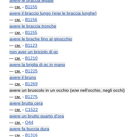
avere le braccia legate
—
см.
-
B1155
avere il braccio lungo (или le braccia lunghe)
—
см.
-
B1156
avere le braccia tronche
—
см.
-
B1155
avere le brache fino al ginocchio
—
см.
-
B1123
non aver un briciolo di qc
—
см.
-
B1210
avere la briglia di qc in mano
—
см.
-
B1225
avere il bruno
—
см.
-
B1269
avere un bruscolo in un occhio (или nell'occhio, negli occhi)
—
см.
-
B1275
avere brutta cera
—
см.
-
C1522
avere un brutto quarto d'ora
—
см.
-
Q44
avere fa buccia dura
—
см.
-
B1316