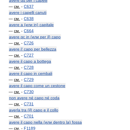
avere qd per i capelli
—
см.
-
C637
avere i capelli canuti
—
см.
-
C638
avere a (или in) capitale
—
см.
-
C664
avere qc in (или per il) capo
—
см.
-
C726
avere i! capo per bellezza
—
см.
-
C727
avere il capo a bottega
—
см.
-
C728
avere il capo in cembali
—
см.
-
C729
avere il capo come un cestone
—
см.
-
C730
non avere né capo né coda
—
см.
-
C731
averla tra (il) capo e il collo
—
см.
-
C701
avere il capo nella (или dentro la) fossa
—
см.
-
F1189