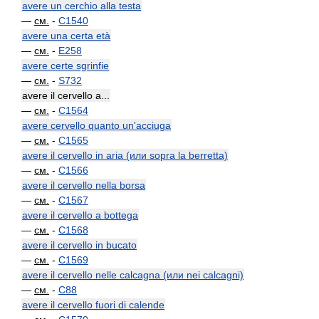
avere un cerchio alla testa
—
см.
-
C1540
avere una certa età
—
см.
-
E258
avere certe sgrinfie
—
см.
-
S732
avere il cervello a...
—
см.
-
C1564
avere cervello quanto un'acciuga
—
см.
-
C1565
avere il cervello in aria (или sopra la berretta)
—
см.
-
C1566
avere il cervello nella borsa
—
см.
-
C1567
avere il cervello a bottega
—
см.
-
C1568
avere il cervello in bucato
—
см.
-
C1569
avere il cervello nelle calcagna (или nei calcagni)
—
см.
-
C88
avere il cervello fuori di calende