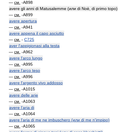
—
см.
-A898
avere gli anni di Matusalemme (или di Noè, di primo topo)
—
см.
-A899
avere apertura
—
см.
-A941
avere appena il capo asciutto
—
см.
-
C725
aver l'appigionasi alla testa
—
см.
-A962
avere l'arco lungo
—
см.
-A995
avere l'arco teso
—
см.
-A996
avere l'argento vivo addosso
—
см.
-A1015
avere delle arie
—
см.
-A1063
avere l'aria di
—
см.
-A1064
avere l'aria di me ne imbuschero (или di me n'impipo)
—
см.
-A1065