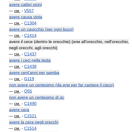
avere cattivi vicini
—
см.
-
V557
avere causa vinta
—
см.
-
C1304
avere un cavicchio (per ogni buco)
—
см.
-
C1414
avere il cece (dentro le orecchie) (или all'orecchio, nell'orecchio,
negli orecchi, agli orecchi)
—
см.
-
C1437
avere i ceci nella testa
—
см.
-
C1438
avere cent'anni per gamba
—
см.
-
G119
non avere un centesimo (da или per far cantare il cieco)
—
см.
-
Q55
non avere un centesimo di qc
—
см.
-
C1490
avere cera
—
см.
-
C1521
avere la cera negli orecchi
—
см.
-
C1514