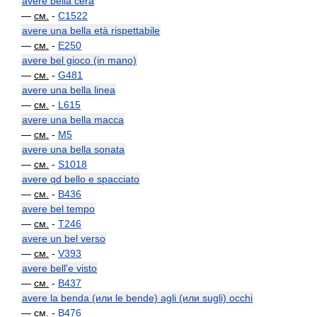
avere bella cera
—
см.
-
C1522
avere una bella età rispettabile
—
см.
-
E250
avere bel gioco (in mano)
—
см.
-
G481
avere una bella linea
—
см.
-
L615
avere una bella macca
—
см.
-
M5
avere una bella sonata
—
см.
-
S1018
avere qd bello e spacciato
—
см.
-
B436
avere bel tempo
—
см.
-
T246
avere un bel verso
—
см.
-
V393
avere bell'e visto
—
см.
-
B437
avere la benda (или le bende) agli (или sugli) occhi
—
см.
-
B476