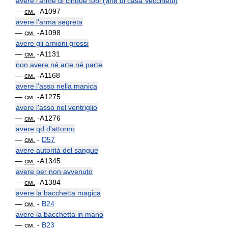
avere l'arme di cinque topi (или di casa Vecchietti)
—
см.
-A1097
avere l'arma segreta
—
см.
-A1098
avere gli arnioni grossi
—
см.
-A1131
non avere né arte né parte
—
см.
-A1168
avere l'asso nella manica
—
см.
-A1275
avere l'asso nel ventriglio
—
см.
-A1276
avere qd d'attorno
—
см.
-
D57
avere autorità del sangue
—
см.
-A1345
avere per non avvenuto
—
см.
-A1384
avere la bacchetta magica
—
см.
-
B24
avere la bacchetta in mano
—
см.
-
B23