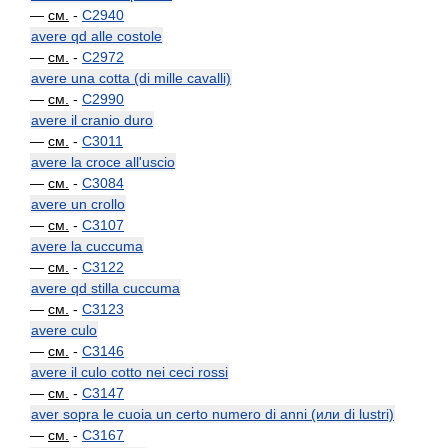
—
см.
-
C2940
avere qd alle costole
—
см.
-
C2972
avere una cotta (di mille cavalli)
—
см.
-
C2990
avere il cranio duro
—
см.
-
C3011
avere la croce all'uscio
—
см.
-
C3084
avere un crollo
—
см.
-
C3107
avere la cuccuma
—
см.
-
C3122
avere qd stilla cuccuma
—
см.
-
C3123
avere culo
—
см.
-
C3146
avere il culo cotto nei ceci rossi
—
см.
-
C3147
aver sopra le cuoia un certo numero di anni (или di lustri)
—
см.
-
C3167