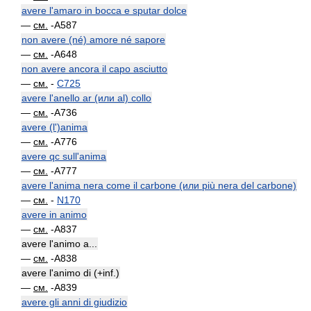
avere l'amaro in bocca e sputar dolce
—
см.
-A587
non avere (né) amore né sapore
—
см.
-A648
non avere ancora il capo asciutto
—
см.
-
C725
avere l'anello ar (или al) collo
—
см.
-A736
avere (l')anima
—
см.
-A776
avere qc sull'anima
—
см.
-A777
avere l'anima nera come il carbone (или più nera del carbone)
—
см.
-
N170
avere in animo
—
см.
-A837
avere l'animo a...
—
см.
-A838
avere l'animo di (+inf.)
—
см.
-A839
avere gli anni di giudizio