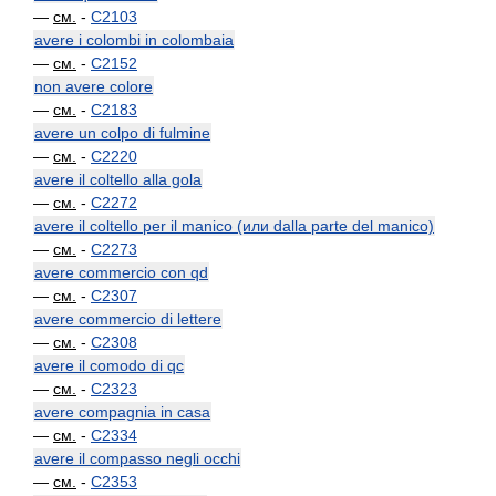
—
см.
-
C2103
avere i colombi in colombaia
—
см.
-
C2152
non avere colore
—
см.
-
C2183
avere un colpo di fulmine
—
см.
-
C2220
avere il coltello alla gola
—
см.
-
C2272
avere il coltello per il manico (или dalla parte del manico)
—
см.
-
C2273
avere commercio con qd
—
см.
-
C2307
avere commercio di lettere
—
см.
-
C2308
avere il comodo di qc
—
см.
-
C2323
avere compagnia in casa
—
см.
-
C2334
avere il compasso negli occhi
—
см.
-
C2353