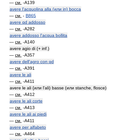
—
см.
-A139
avere l'acquolina alla (или in) bocca
—
см.
-
B865
avere qd addosso
—
см.
-A282
avere addosso l'acqua bollita
—
см.
-A140
avere agio di (+ inf.)
—
см.
-A357
avere dell'agro con qd
—
см.
-A391
avere le ali
—
см.
-A411
avere le ali {или l'ali) basse (или stanche, flosce)
—
см.
-A412
avere le ali corte
—
см.
-A413
avere le ali ai piedi
—
см.
-A411
avere per alfabeto
—
см.
-A464