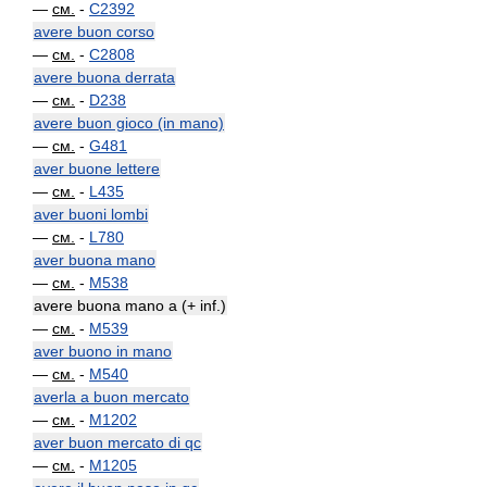
—
см.
-
C2392
avere buon corso
—
см.
-
C2808
avere buona derrata
—
см.
-
D238
avere buon gioco (in mano)
—
см.
-
G481
aver buone lettere
—
см.
-
L435
aver buoni lombi
—
см.
-
L780
aver buona mano
—
см.
-
M538
avere buona mano a (+ inf.)
—
см.
-
M539
aver buono in mano
—
см.
-
M540
averla a buon mercato
—
см.
-
M1202
aver buon mercato di qc
—
см.
-
M1205