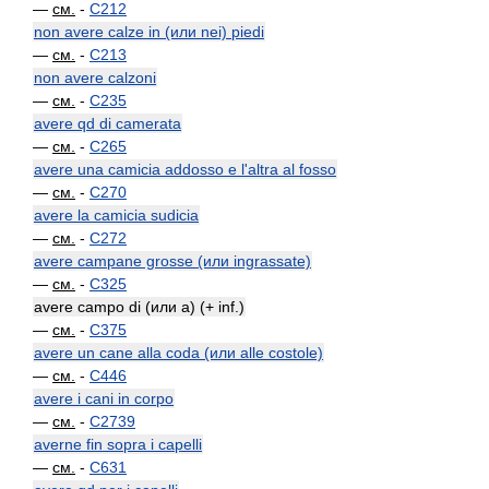
—
см.
-
C212
non avere calze in (или nei) piedi
—
см.
-
C213
non avere calzoni
—
см.
-
C235
avere qd di camerata
—
см.
-
C265
avere una camicia addosso e l'altra al fosso
—
см.
-
C270
avere la camicia sudicia
—
см.
-
C272
avere campane grosse (или ingrassate)
—
см.
-
C325
avere campo di (или a) (+ inf.)
—
см.
-
C375
avere un cane alla coda (или alle costole)
—
см.
-
C446
avere i cani in corpo
—
см.
-
C2739
averne fin sopra i capelli
—
см.
-
C631