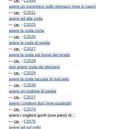
—
см.
-
C1999
avere un cocomero sullo stomaco (или in capo)
—
см.
-
C2011
avere qd alla coda
—
см.
-
C2025
avere la coda corta
—
см.
-
C2026
avere la coda di paglia
—
см.
-
C2027
avere la coda più lunga del grado
—
см.
-
C2028
non avere coda da sferzarsi
—
см.
-
C2029
avere la coda taccata di mal pelo
—
см.
-
C2030
avere un codone di paglia
—
см.
-
C2027
avere i coglioni duri (или quadrati)
—
см.
-
C2074
avere i coglioni gonfi (или pieni) di...
—
см.
-
C2075
avere qd sul collo