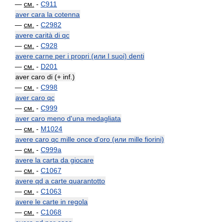
—
см.
-
C911
aver cara la cotenna
—
см.
-
C2982
avere carità di qc
—
см.
-
C928
avere carne per i propri (или I suoi) denti
—
см.
-
D201
aver caro di (+ inf.)
—
см.
-
C998
aver caro qc
—
см.
-
C999
aver caro meno d'una medagliata
—
см.
-
M1024
avere caro qc mille once d'oro (или mille fiorini)
—
см.
-
C999a
avere la carta da giocare
—
см.
-
C1067
avere qd a carte quarantotto
—
см.
-
C1063
avere le carte in regola
—
см.
-
C1068