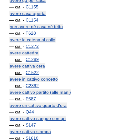
avere qd per casa
—
см.
-
C1155
avere casa aperta
—
см.
-
C1154
non avere né casa né tetto
—
см.
-
T628
avere la catena al collo
—
см.
-
C1272
avere cattedra
—
см.
-
C1289
avere cattiva cera
—
см.
-
C1522
avere in cattivo concetto
—
см.
-
C2392
avere cattivo partito (alle mani)
—
см.
-
P687
avere un cattivo quarto d'ora
—
см.
-
Q44
avere cattivo sangue con qri
—
см.
-
S147
avere cattiva stampa
—
см.
-
S1610