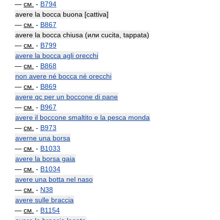
—
см.
-
B794
avere la bocca buona [cattiva]
—
см.
-
B867
avere la bocca chiusa (или cucita, tappata)
—
см.
-
B799
avere la bocca agli orecchi
—
см.
-
B868
non avere né bocca né orecchi
—
см.
-
B869
avere qc per un boccone di pane
—
см.
-
B967
avere il boccone smaltito e la pesca monda
—
см.
-
B973
averne una borsa
—
см.
-
B1033
avere la borsa gaia
—
см.
-
B1034
avere una botta nel naso
—
см.
-
N38
avere sulle braccia
—
см.
-
B1154