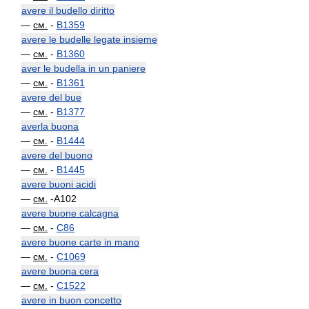
avere il budello diritto
—
см.
-
B1359
avere le budelle legate insieme
—
см.
-
B1360
aver le budella in un paniere
—
см.
-
B1361
avere del bue
—
см.
-
B1377
averla buona
—
см.
-
B1444
avere del buono
—
см.
-
B1445
avere buoni acidi
—
см.
-A102
avere buone calcagna
—
см.
-
C86
avere buone carte in mano
—
см.
-
C1069
avere buona cera
—
см.
-
C1522
avere in buon concetto