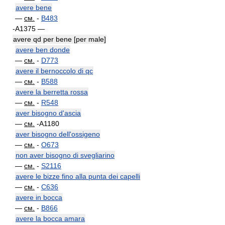
avere bene
—
см.
-
B483
-A1375 —
avere qd per bene [per male]
avere ben donde
—
см.
-
D773
avere il bernoccolo di qc
—
см.
-
B588
avere la berretta rossa
—
см.
-
R548
aver bisogno d'ascia
—
см.
-A1180
aver bisogno dell'ossigeno
—
см.
-
O673
non aver bisogno di svegliarino
—
см.
-
S2116
avere le bizze fino alla punta dei capelli
—
см.
-
C636
avere in bocca
—
см.
-
B866
avere la bocca amara