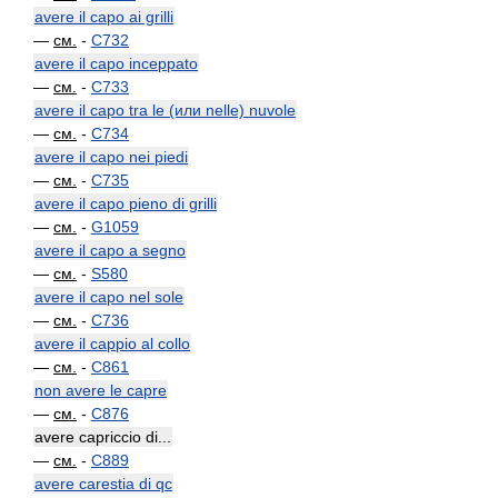
avere il capo ai grilli
—
см.
-
C732
avere il capo inceppato
—
см.
-
C733
avere il capo tra le (или nelle) nuvole
—
см.
-
C734
avere il capo nei piedi
—
см.
-
C735
avere il capo pieno di grilli
—
см.
-
G1059
avere il capo a segno
—
см.
-
S580
avere il capo nel sole
—
см.
-
C736
avere il cappio al collo
—
см.
-
C861
non avere le capre
—
см.
-
C876
avere capriccio di...
—
см.
-
C889
avere carestia di qc