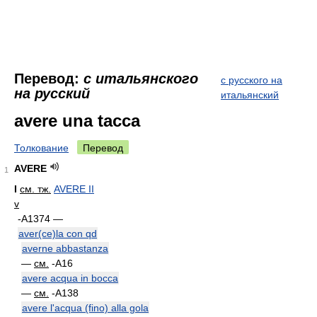
Перевод:
с итальянского
с русского на
на русский
итальянский
avere una tacca
Толкование
Перевод
AVERE
1
I
см. тж.
AVERE II
v
-A1374 —
aver(ce)la con qd
averne abbastanza
—
см.
-A16
avere acqua in bocca
—
см.
-A138
avere l'acqua (fino) alla gola