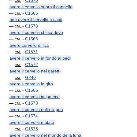
—
см.
-
C1570
avere il cervello sopra il cappello
—
см.
-
C1566
non avere il cervello a casa
—
см.
-
C1578
avere il cervello chi sa dove
—
см.
-
C1566
avere cervello di fico
—
см.
-
C1571
avere il cervello in fondo ai pedi
—
см.
-
C1572
avere il cervello nei garetti
—
см.
-
G240
avere il cervello in giro
—
см.
-
C1566
avere il cervello in ipoteca
—
см.
-
C1573
avere il cervello nella lingua
—
см.
-
C1574
avere il cervello malato
—
см.
-
C1575
avere il cervello nel mondo della luna