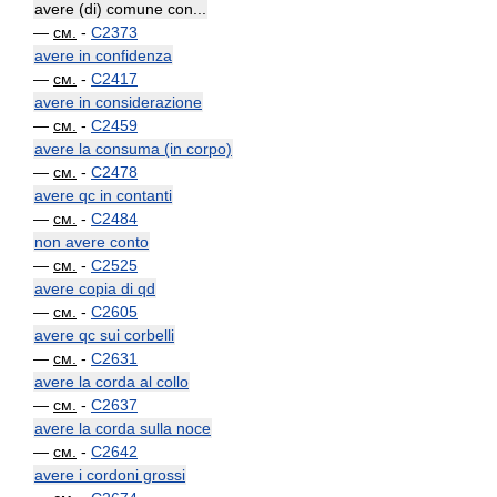
avere (di) comune con...
—
см.
-
C2373
avere in confidenza
—
см.
-
C2417
avere in considerazione
—
см.
-
C2459
avere la consuma (in corpo)
—
см.
-
C2478
avere qc in contanti
—
см.
-
C2484
non avere conto
—
см.
-
C2525
avere copia di qd
—
см.
-
C2605
avere qc sui corbelli
—
см.
-
C2631
avere la corda al collo
—
см.
-
C2637
avere la corda sulla noce
—
см.
-
C2642
avere i cordoni grossi