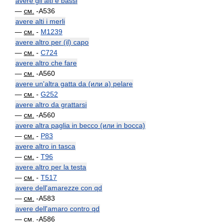
avere gli alti e bassi
—
см.
-A536
avere alti i merli
—
см.
-
M1239
avere altro per (il) capo
—
см.
-
C724
avere altro che fare
—
см.
-A560
avere un'altra gatta da (или a) pelare
—
см.
-
G252
avere altro da grattarsi
—
см.
-A560
avere altra paglia in becco (или in bocca)
—
см.
-
P83
avere altro in tasca
—
см.
-
T96
avere altro per la testa
—
см.
-
T517
avere dell'amarezze con qd
—
см.
-A583
avere dell'amaro contro qd
—
см.
-A586