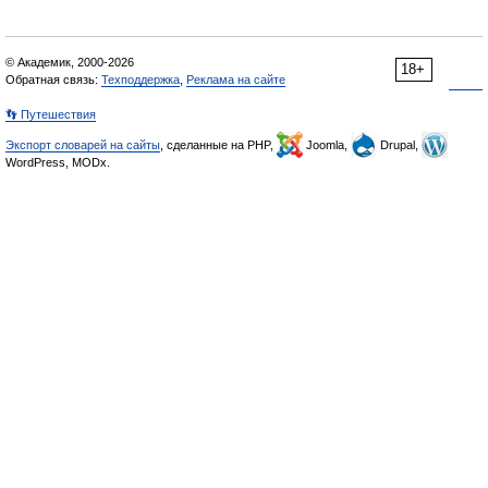
© Академик, 2000-2026
18+
Обратная связь:
Техподдержка
,
Реклама на сайте
👣 Путешествия
Экспорт словарей на сайты
, сделанные на PHP,
Joomla,
Drupal,
WordPress, MODx.