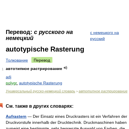
Перевод:
с русского на
с немецкого на
немецкий
русский
autotypische Rasterung
Толкование
Перевод
автотипное растрирование
1
adj
polygr.
autotypische Rasterung
Универсальный русско-немецкий словарь
автотипное растрирование
>
См. также в других словарях:
Aufrastern
— Der Einsatz eines Druckrasters ist ein Verfahren der
Druckvorstufe innerhalb der Drucktechnik. Druckmaschinen haben
zumeist eine bestimmte, sehr begrenzte Auswahl von Farben, die